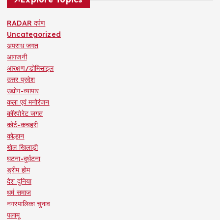
RADAR दर्पण
Uncategorized
अपराध जगत
आगजनी
आरक्षण/डोमिसाइल
उत्तर प्रदेश
उद्योग-व्यापार
कला एवं मनोरंजन
कॉरपोरेट जगत
कोर्ट-कचहरी
कोल्हान
खेल खिलाड़ी
घटना-दुर्घटना
ड्रीम होम
देश दुनिया
धर्म समाज
नगरपालिका चुनाव
पलामू