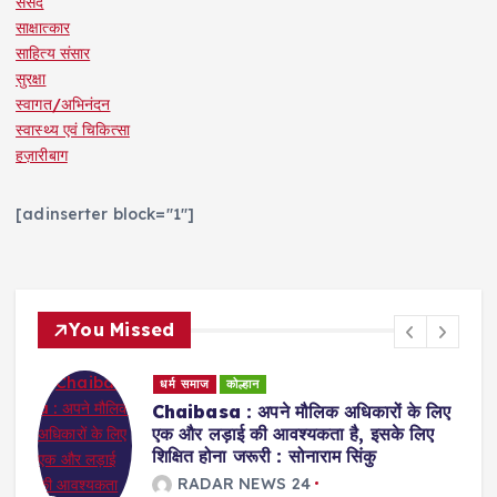
संसद
साक्षात्कार
साहित्य संसार
सुरक्षा
स्वागत/अभिनंदन
स्वास्थ्य एवं चिकित्सा
हज़ारीबाग
[adinserter block="1"]
You Missed
धर्म समाज
कोल्हान
ए
Jamshedpur : विश्व आदिवासी दिवस पर
गोपाल मैदान में जुटे हजारों लोग, संस्कृति और
अधिकारों की रक्षा की उठी आवाज
RADAR NEWS 24