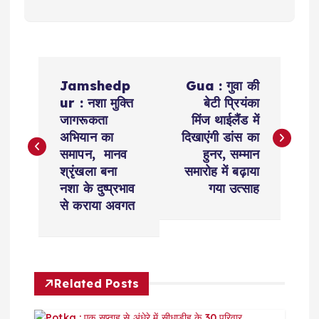
P
Jamshedp
Gua : गुवा की
o
ur : नशा मुक्ति
बेटी प्रियंका
जागरूकता
मिंज थाईलैंड में
s
अभियान का
दिखाएंगी डांस का
समापन, मानव
हुनर, सम्मान
t
श्रृंखला बना
समारोह में बढ़ाया
नशा के दुष्प्रभाव
गया उत्साह
n
से कराया अवगत
a
v
Related Posts
i