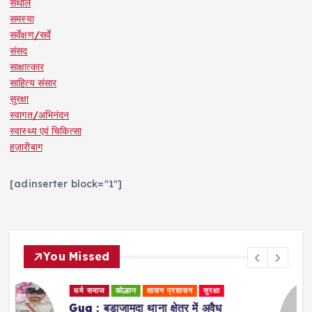
संथाल
समस्या
सर्वेक्षण/सर्वे
संसद
साक्षात्कार
साहित्य संसार
सुरक्षा
स्वागत/अभिनंदन
स्वास्थ्य एवं चिकित्सा
हज़ारीबाग
[adinserter block="1"]
You Missed
धर्म समाज
स्वास्थ्य एवं चिकित्सा
Ranchi : प्राकृतिक चिकित्सा के जरिए मरीजों