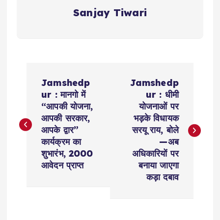
Sanjay Tiwari
P
Jamshedp
Jamshedp
o
ur : मानगो में
ur : धीमी
“आपकी योजना,
योजनाओं पर
s
आपकी सरकार,
भड़के विधायक
आपके द्वार”
सरयू राय, बोले
t
कार्यक्रम का
—अब
शुभारंभ, 2000
अधिकारियों पर
n
आवेदन प्राप्त
बनाया जाएगा
कड़ा दबाव
a
v