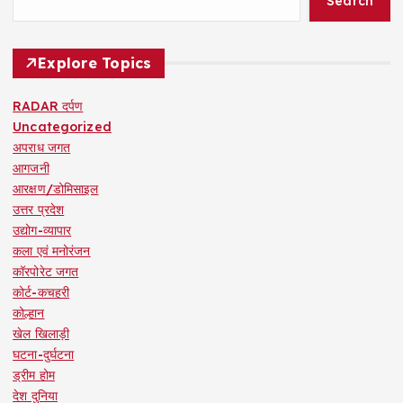
Search
Explore Topics
RADAR दर्पण
Uncategorized
अपराध जगत
आगजनी
आरक्षण/डोमिसाइल
उत्तर प्रदेश
उद्योग-व्यापार
कला एवं मनोरंजन
कॉरपोरेट जगत
कोर्ट-कचहरी
कोल्हान
खेल खिलाड़ी
घटना-दुर्घटना
ड्रीम होम
देश दुनिया