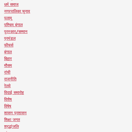
धर्म समाज
नगरपालिका चुनाव
पलामू
पश्चिम बंगाल
पुरस्कार/सम्मान
प्रमंडल
फीचर्स
बंगाल
बिहार
मौसम
रांची
राजनीति
रेलवे
विदाई समारोह
विशेष
विषेष
शासन प्रशासन
शिक्षा जगत
श्रद्धांजलि