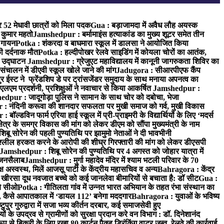
र 52 मेधावी छात्रों को मिला पदक
Gua : बड़ाजामदा में अवैध लौह अयस्क
 कुमार महतो
Jamshedpur : बर्मामाइंस हत्याकांड का मुख्य शूटर समेत तीन
क गायन
Potka : शंकरदा व बाघमारा स्कूल में डालसा ने आयोजित किया
ी दर्दनाक मौत
Potka : हल्दीपोखर रेलवे साइडिंग में कोयला चोरों का आतंक,
े उद्घाटन
Jamshedpur : ग्रेजुएट महाविद्यालय में कानूनी जागरुकता शिविर का
 संचालन में डीएवी स्कूल खोले जाने की मांग
Jadugora : सीआरपीएफ कैंप
स्ट ने फ्रेंडशिप डे पर ट्रांसजेंडर समुदाय के साथ मनाया अपनत्व का
एलएम प्रदर्शनी, प्रशिक्षुओं ने नवाचार से किया आकर्षित
Jamshedpur :
dpur : जादूगोड़ा पुलिस ने सामान के साथ चोर को दबोचा, भेजा
 नंदिनी करूवा की शानदार सफलता पर मुखी समाज को गर्व, मुखी विकास
ॉल्डविन फार्म एरिया हाई स्कूल में प्री-प्राइमरी के विद्यार्थियों के लिए ‘मदर्स
्र के समग्र विकास की मांग को लेकर डीएम को सौंपा मुख्यमंत्री के नाम
बू सोरेन की पहली पुण्यतिथि पर झामुमो नेताओं ने दी भावभीनी
अश्लील हरकत करने के आरोपी की शीघ्र गिरफ्तारी की मांग को लेकर डीएसपी
Jamshedpur : शिबू सोरेन की पुण्यतिथि पर 4 अगस्त को जोहार यात्रा में
ा जनसैलाब
Jamshedpur : मुर्गा महादेव मंदिर में श्याम भटली परिवार के 70
 अस्वस्थ, मिलें आजसू पार्टी के केंद्रीय महासचिव व अन्य
Bahragora : केंद्र
: खीरसा दूध नवजात बच्चे को कई जानलेवा बीमारियों से बचाता है: डॉ सीट
Gua :
चे सीओ
Potka : गीतिलता गांव में उन्नत भारत अभियान के तहत रंभा संस्थान का
 कैसे आपातकाल में ‘डायल 112’ बनेगा मददगार
Bahragora : युवाओं के भविष्य
ुपुर गुरुद्वारा में सजा भव्य कीर्तन दरबार, कई समाजसेवी हुए
के उपद्रव से ग्रामीणों को सुरक्षा प्रदान करे वन विभाग : डॉ. दिनेशानंद
 से बिक्री के लिए रखा 80 कार्टन पैक्ड ड्रिंकिंग वाटर जब्त, रेलवे की कार्रवाई