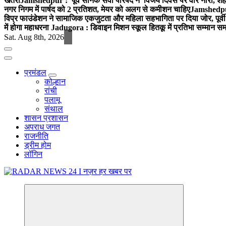
खतरा
Jamshedpur : पूर्व सैनिक सेवा परिषद ने विजय दिवस पर वीर नारी, शहीद
नगर निगम में पार्षद को 2 प्रतिशत, मेयर को अलग से कमीशन चाहिए
Jamshedpur 
विप्र फाउंडेशन ने सामाजिक एकजुटता और महिला सहभागिता पर दिया जोर, पूर्वी 
में होगा महाधरना
Jadugora : डिवाइन मिशन स्कूल हितकू में प्रतिभा सम्मान स
Sat. Aug 8th, 2026
प्रमंडल
कोल्हान
रांची
पलामू
संथाल
शासन प्रशासन
अपराध जगत
राजनीति
ड्रीम होम
लॉगिन
नज़र हर खबर पर