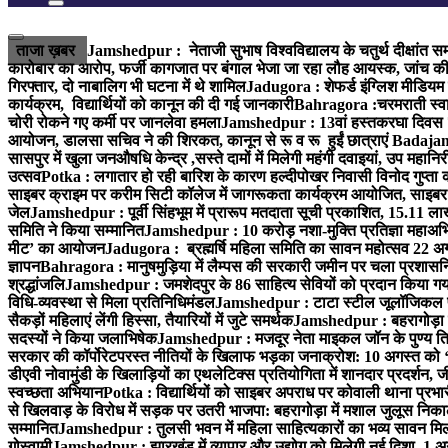
ताजा ख़बर
Jamshedpur : नेताजी सुभाष विश्वविद्यालय के चतुर्थ दीक्षांत सम
कारोबार का आरोप, फर्जी कागजात पर बंगाल भेजा जा रहा लौह आयस्क, जांच की 
गिरफ्तार, दो नाबालिग भी घटना में थे शामिल
Jadugora : शेफर्ड इंग्लिश मीडियम स
कार्यक्रम, विद्यार्थियों को कानून की दी गई जानकारी
Bahragora :चरमराती स्वास्
चोरी रोकने गए कर्मी पर जानलेवा हमला
Jamshedpur : 13वां हस्तकरघा दिवस 7 क
आयोजन, डालसा सचिव ने की शिरकत, कानून से रू व रू हुईं छात्राएं
Badajamda
सासपुर में खुला जनऔषधि केन्द्र ,सस्ते दामों में मिलेगी महंगी दवाइयां, उप महान
उत्सव
Potka : लगातार हो रही बारिश के कारण हल्दीपोखर निवासी विनोद गुप्ता क
साइबर क्राइम पर करीम सिटी कॉलेज में जागरूकता कार्यक्रम आयोजित, साइबर 
जेल
Jamshedpur : पूर्वी सिंहभूम में प्रारूप मतदाता सूची प्रकाशित, 15.11 
समिति ने किया सम्मानित
Jamshedpur : 10 करोड़ नशा-मुक्ति प्रतिज्ञा महाअभिय
मीट’ का आयोजन
Jadugora : ब्रह्मर्षि महिला समिति का सावन महोत्सव 22 अगस
ज्ञापन
Bahragora : मानुषमुड़िया में लैम्पस की सरकारी जमीन पर चला प्रशासनिक
श्रद्धांजलि
Jamshedpur : जमशेदपुर के 86 साहित्य सेवियों को प्रदान किया गया ‘भ
विधि-व्यवस्था से मिला प्रतिनिधिमंडल
Jamshedpur : टाटा स्टील जूलॉजिकल पार्क 
सैकड़ों महिलाएं लेंगी हिस्सा, तैयारियों में जुटे समर्थक
Jamshedpur : बहरागोड़ा मे
सदस्यों ने किया जलाभिषेक
Jamshedpur : मजदूर नेता माइकल जॉन के पुण्य ति
सरकार की कॉर्पोरेटपरस्त नीतियों के खिलाफ भड़का जनाक्रोश: 10 अगस्त को 
डीएवी नोवामुंडी के खिलाड़ियों का एथलेटिक्स प्रतियोगिता में शानदार प्रदर्शन,
स्वच्छता अभियान
Potka : विद्यार्थियों को साइबर अपराध पर कोवाली थाना प्रभ
से खिलवाड़ के विरोध में सड़क पर उतरी भाजपा: बहरागोड़ा में मशाल जुलूस नि
सम्मानित
Jamshedpur : तुलसी भवन में महिला साहित्यकारों का भव्य सावन मिलन 
गोस्वामी
Jamshedpur : झारखंड में व्यापार और उद्योग को मिलेगी नई दिशा, 1 अग