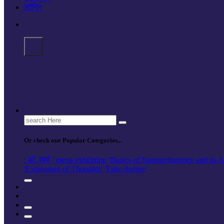
लॉगिन
Search
for:
Or check our Popular Categories...
: डॉ. शर्मा
' mega exhibition
'Basics of Nanotechnology and its A
'Expression of Thoughts'
'Fake degree'