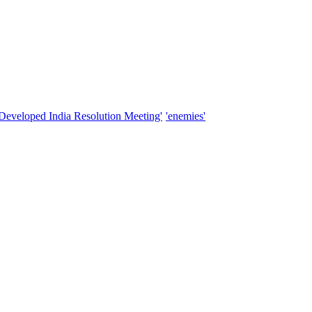
'Developed India Resolution Meeting'
'enemies'