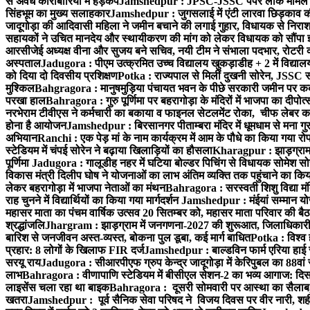
से अवैध कारोबारियों में हड़कंप
Jamshedpur : JPSC-JSSC पेपर लीक मामले की
सिंहभूम का मुख्य सलाहकार
Jamshedpur : जुगसलाई में एंटी लारवा छिड़काव की 
जादूगोड़ा की आदिवासी महिला ने जमीन बचाने की लगाई गुहार, विधायक से निरा
सहायकों ने उचित मानदेय और स्थायीकरण की मांग को लेकर विधायक को सौंपा ज
आरसीजेई अध्यक्ष वीना और सुजय बने सचिव, नयी टीम ने संभाला पदभार, रोटरी क
अस्पताल
Jadugora : पीएम उत्क्रमित उच्च विद्यालय खुकड़ाडीह + 2 में विद्यालय
को दिया दो दिवसीय प्रशिक्षण
Potka : राज्यपाल से मिलीं दुखनी सोरेन, JSSC सं
मुश्किल
Bahgragora : मानुषमुड़िया पंचायत भवन के पीछे सरकारी जमीन पर कब्ज
परखा हाल
Bahragora : गुरु पूर्णिमा पर बहरागोड़ा के मंदिरों में भाजपा का दीपोत
नरभेराम टीवीएस ने कर्मचारी का बकाया व फाइनल सेटलमेंट रोका, चीफ लेबर क
होना है आयोजन
Jamshedpur : बिरसानगर पीताम्बरा मंदिर में धूमधाम से मना गुरुप
अभियान
Ranchi : एक पेड़ मां के नाम कार्यक्रम में आम के पौधे का किया गया रो
स्टेडियम में चंपई सोरेन ने बढ़ाया खिलाड़ियों का हौसला
Kharagpur : झाड़ग्राम म
पूर्णिमा
Jadugora : गालूडीह नहर में घटिया बोल्डर पिचिंग से विधायक सोमेश 
विकास मंत्री दिलीप घोष ने योजनाओं का लाभ अंतिम व्यक्ति तक पहुंचाने का किय
लेकर बहरागोड़ा में भाजपा नेताओं का मंथन
Bahragora : सरस्वती शिशु विद्या मंदि
राह चुनने में विद्यार्थियों का किया गया मार्गदर्शन
Jamshedpur : मंईयां सम्मान योज
महासर माता का पंचम वार्षिक उत्सव 20 सितम्बर को, महासर माता परिवार की बैठक 
श्रद्धांजलि
Jhargram : झाड़ग्राम में जनगणना-2027 की शुरूआत, जिलाधिकारी ने 
बारिश से जनजीवन अस्त-व्यस्त, बोकना पुल डूबा, कई मार्ग बाधित
Potka : विश्व 
प्रहार: 8 लोगों के खिलाफ FIR दर्ज
Jamshedpur : बाल्डविन फार्म एरिया हाई स्क
सरयू राय
Jadugora : सीआरपीएफ ग्रुप केन्द्र जादूगोड़ा में केरिपुबल का 88वां स
लाभ
Bahragora : वीणापाणि स्टेडियम में बीसीएल सेशन-2 का भव्य आगाज: दि
लाइसेंस चला रहा था बाइक
Bahragora : दूसरी सोमवारी पर आस्था का सैलाब, चि
खतरा
Jamshedpur : पूर्व सैनिक सेवा परिषद ने विजय दिवस पर वीर नारी, शहीद