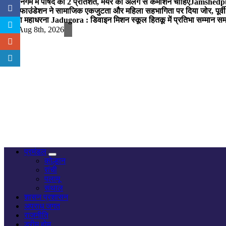
नगर निगम में पार्षद को 2 प्रतिशत, मेयर को अलग से कमीशन चाहिए
Jamshedpur 
विप्र फाउंडेशन ने सामाजिक एकजुटता और महिला सहभागिता पर दिया जोर, पूर्वी 
में होगा महाधरना
Jadugora : डिवाइन मिशन स्कूल हितकू में प्रतिभा सम्मान स
Sat. Aug 8th, 2026
नज़र हर खबर पर
प्रमंडल
कोल्हान
रांची
पलामू
संथाल
शासन प्रशासन
अपराध जगत
राजनीति
ड्रीम होम