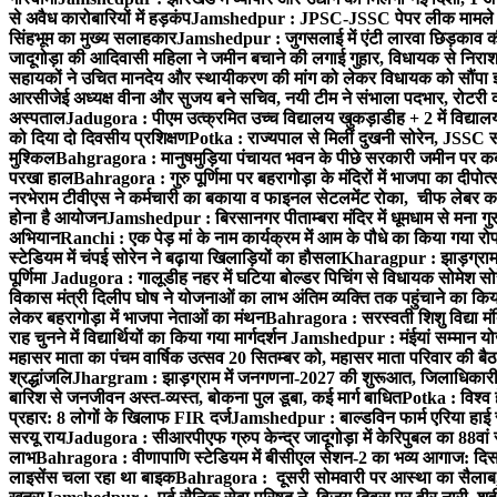
से अवैध कारोबारियों में हड़कंप
Jamshedpur : JPSC-JSSC पेपर लीक मामले की
सिंहभूम का मुख्य सलाहकार
Jamshedpur : जुगसलाई में एंटी लारवा छिड़काव की 
जादूगोड़ा की आदिवासी महिला ने जमीन बचाने की लगाई गुहार, विधायक से निरा
सहायकों ने उचित मानदेय और स्थायीकरण की मांग को लेकर विधायक को सौंपा ज
आरसीजेई अध्यक्ष वीना और सुजय बने सचिव, नयी टीम ने संभाला पदभार, रोटरी क
अस्पताल
Jadugora : पीएम उत्क्रमित उच्च विद्यालय खुकड़ाडीह + 2 में विद्यालय
को दिया दो दिवसीय प्रशिक्षण
Potka : राज्यपाल से मिलीं दुखनी सोरेन, JSSC सं
मुश्किल
Bahgragora : मानुषमुड़िया पंचायत भवन के पीछे सरकारी जमीन पर कब्ज
परखा हाल
Bahragora : गुरु पूर्णिमा पर बहरागोड़ा के मंदिरों में भाजपा का दीपोत
नरभेराम टीवीएस ने कर्मचारी का बकाया व फाइनल सेटलमेंट रोका, चीफ लेबर क
होना है आयोजन
Jamshedpur : बिरसानगर पीताम्बरा मंदिर में धूमधाम से मना गुरुप
अभियान
Ranchi : एक पेड़ मां के नाम कार्यक्रम में आम के पौधे का किया गया रो
स्टेडियम में चंपई सोरेन ने बढ़ाया खिलाड़ियों का हौसला
Kharagpur : झाड़ग्राम म
पूर्णिमा
Jadugora : गालूडीह नहर में घटिया बोल्डर पिचिंग से विधायक सोमेश 
विकास मंत्री दिलीप घोष ने योजनाओं का लाभ अंतिम व्यक्ति तक पहुंचाने का किय
लेकर बहरागोड़ा में भाजपा नेताओं का मंथन
Bahragora : सरस्वती शिशु विद्या मंदि
राह चुनने में विद्यार्थियों का किया गया मार्गदर्शन
Jamshedpur : मंईयां सम्मान योज
महासर माता का पंचम वार्षिक उत्सव 20 सितम्बर को, महासर माता परिवार की बैठक 
श्रद्धांजलि
Jhargram : झाड़ग्राम में जनगणना-2027 की शुरूआत, जिलाधिकारी ने 
बारिश से जनजीवन अस्त-व्यस्त, बोकना पुल डूबा, कई मार्ग बाधित
Potka : विश्व 
प्रहार: 8 लोगों के खिलाफ FIR दर्ज
Jamshedpur : बाल्डविन फार्म एरिया हाई स्क
सरयू राय
Jadugora : सीआरपीएफ ग्रुप केन्द्र जादूगोड़ा में केरिपुबल का 88वां स
लाभ
Bahragora : वीणापाणि स्टेडियम में बीसीएल सेशन-2 का भव्य आगाज: दि
लाइसेंस चला रहा था बाइक
Bahragora : दूसरी सोमवारी पर आस्था का सैलाब, चि