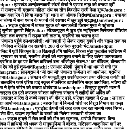
ur : झारखंड आन्दोलनकारी संघर्ष मोर्चा ने प्रणब नाहा को बनाया पूर्वी
 राजस्थानी ब्राह्मण महिला संघ का तीन दिवसीय राखी मेला शुरू
Jadugora :
ाम वकारिब ने किया बहरागोड़ा थाना का औचक निरीक्षण
Bahragora : पंचायत
्या में बाबा श्याम के भजनों की रसधार में खुब झूमे श्रद्धालु
Jamshedpur :
a : सड़क दुर्घटना में घायल युवक को समाजसेवी किशन गुप्ता ने पहुंचाया
 सुनीता कुमारी सिंह
Potka : सीडब्ल्यूएस ने फूड एंड न्यूट्रिशन सिस्टम्स चैंपियंस
सिला तक बरसात में सड़क बनी तालाब, राहगिरों का चलना हुआ
ा पंचायत पहुँचे एलआरडीसी: आंगनवाड़ी से लेकर राशन दुकान और स्कूल तक का
 जेपीएस बारीडीह का सहयोग, 200 से अधिक पुस्तकें भेंट
Jamshedpur
ें पूर्वी सिंहभूम के 50 खिलाड़ी होंगे शामिल, बिरसा मुंडा फुटबॉल स्टेडियम में
वत्ता पर चर्चा, ग्रामीण क्षेत्रों को नशामुक्त बनाने के लिए चलेगा जागरूकता
तिभा के दम पर विनित वॉरियर्स बना ‘बीसीएल सेशन-2’ का चैंपियन, वीणापाणि
इल ऐप की हुई शुरूआत
Ranchi : एसआर डीएवी पुंदाग में धूम धाम से मनी गुरु
hargram : झाड़ग्राम में ‘जी राम जी’ पंचायत सम्मेलन का आयोजन, ग्रामीण
ाना
Bahragora : संगठन की मजबूती,बूथ सशक्तिकरण तथा रविदास जयंती को
ल्डविन फार्म एरिया हाई स्कूल में करियर काउंसलिंग सत्र आयोजित, भविष्य की
ा ने हेमंत सोरेन को बताया धोखेबाज
Jamshedpur : बिष्टुपुर तुलसी भवन में
इट्स एंड एंटी करप्शन सोशल जस्टिस संगठन ने शहीदों को अर्पित की
ें लगातार बारिश से कच्चे मकान की दीवार ढही, परिवार दहशत में
Gua : लगातार
रम का आयोजन
Bahragora : बहरागोड़ा में बिजली चोरों पर विद्युत विभाग का कड़ा
मानित
Jamshedpur : प्राइवेट कंपनी की तरह काम कर रहा मानगो नगर निगम :
 विशेष कैंप, खदान श्रमिकों के बच्चों को मिलेगा सरकारी योजना का
a : सड़क हादसे में सेल कर्मी की मौत का खुलासा, आरोपी गिरफ्तार, बिना
 में हाथियों की धमक से मानुषमुड़िया में दहशत, मटिहाना-चाकुलिया मार्ग पर