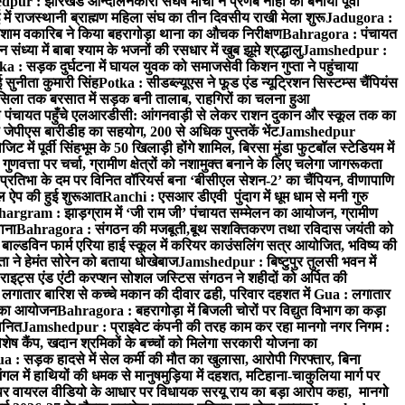
ur : झारखंड आन्दोलनकारी संघर्ष मोर्चा ने प्रणब नाहा को बनाया पूर्वी
 राजस्थानी ब्राह्मण महिला संघ का तीन दिवसीय राखी मेला शुरू
Jadugora :
ाम वकारिब ने किया बहरागोड़ा थाना का औचक निरीक्षण
Bahragora : पंचायत
्या में बाबा श्याम के भजनों की रसधार में खुब झूमे श्रद्धालु
Jamshedpur :
a : सड़क दुर्घटना में घायल युवक को समाजसेवी किशन गुप्ता ने पहुंचाया
 सुनीता कुमारी सिंह
Potka : सीडब्ल्यूएस ने फूड एंड न्यूट्रिशन सिस्टम्स चैंपियंस
सिला तक बरसात में सड़क बनी तालाब, राहगिरों का चलना हुआ
ा पंचायत पहुँचे एलआरडीसी: आंगनवाड़ी से लेकर राशन दुकान और स्कूल तक का
 जेपीएस बारीडीह का सहयोग, 200 से अधिक पुस्तकें भेंट
Jamshedpur
ें पूर्वी सिंहभूम के 50 खिलाड़ी होंगे शामिल, बिरसा मुंडा फुटबॉल स्टेडियम में
वत्ता पर चर्चा, ग्रामीण क्षेत्रों को नशामुक्त बनाने के लिए चलेगा जागरूकता
तिभा के दम पर विनित वॉरियर्स बना ‘बीसीएल सेशन-2’ का चैंपियन, वीणापाणि
इल ऐप की हुई शुरूआत
Ranchi : एसआर डीएवी पुंदाग में धूम धाम से मनी गुरु
hargram : झाड़ग्राम में ‘जी राम जी’ पंचायत सम्मेलन का आयोजन, ग्रामीण
ाना
Bahragora : संगठन की मजबूती,बूथ सशक्तिकरण तथा रविदास जयंती को
ल्डविन फार्म एरिया हाई स्कूल में करियर काउंसलिंग सत्र आयोजित, भविष्य की
ा ने हेमंत सोरेन को बताया धोखेबाज
Jamshedpur : बिष्टुपुर तुलसी भवन में
इट्स एंड एंटी करप्शन सोशल जस्टिस संगठन ने शहीदों को अर्पित की
ें लगातार बारिश से कच्चे मकान की दीवार ढही, परिवार दहशत में
Gua : लगातार
रम का आयोजन
Bahragora : बहरागोड़ा में बिजली चोरों पर विद्युत विभाग का कड़ा
मानित
Jamshedpur : प्राइवेट कंपनी की तरह काम कर रहा मानगो नगर निगम :
 विशेष कैंप, खदान श्रमिकों के बच्चों को मिलेगा सरकारी योजना का
a : सड़क हादसे में सेल कर्मी की मौत का खुलासा, आरोपी गिरफ्तार, बिना
 में हाथियों की धमक से मानुषमुड़िया में दहशत, मटिहाना-चाकुलिया मार्ग पर
 वायरल वीडियो के आधार पर विधायक सरयू राय का बड़ा आरोप कहा, मानगो