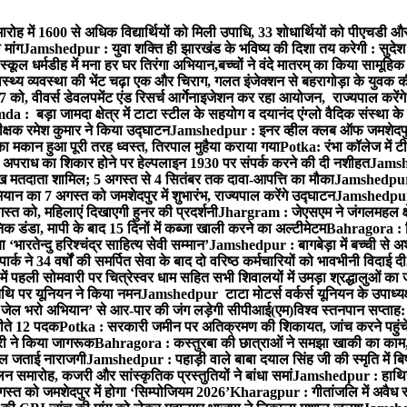
ारोह में 1600 से अधिक विद्यार्थियों को मिली उपाधि, 33 शोधार्थियों को पीएचडी औ
मांग
Jamshedpur : युवा शक्ति ही झारखंड के भविष्य की दिशा तय करेगी : सुदेश
्कूल धर्मडीह में मना हर घर तिरंगा अभियान,बच्चों ने वंदे मातरम् का किया सामूहि
थ्य व्यवस्था की भेंट चढ़ा एक और चिराग, गलत इंजेक्शन से बहरागोड़ा के युवक क
ो, वीवर्स डेवलपमेंट एंड रिसर्च आर्गेनाइजेशन कर रहा आयोजन, राज्यपाल करेंग
 : बड़ा जामदा क्षेत्र में टाटा स्टील के सहयोग व दयानंद एंग्लो वैदिक संस्था के
िरीक्षक रमेश कुमार ने किया उद्घाटन
Jamshedpur : इनर व्हील क्लब ऑफ जमशेदपुर ई
ा मकान हुआ पूरी तरह ध्वस्त, तिरपाल मुहैया कराया गया
Potka: रंभा कॉलेज में टी
अपराध का शिकार होने पर हेल्पलाइन 1930 पर संपर्क करने की दी नशीहत
Jamshe
लाख मतदाता शामिल; 5 अगस्त से 4 सितंबर तक दावा-आपत्ति का मौका
Jamshedpur :
ान का 7 अगस्त को जमशेदपुर में शुभारंभ, राज्यपाल करेंगे उद्घाटन
Jamshedpur : ब
्त को, महिलाएं दिखाएगी हुनर की प्रदर्शनी
Jhargram : जेएसएम ने जंगलमहल क्षेत
 डंडा, मापी के बाद 15 दिनों में कब्जा खाली करने का अल्टीमेटम
Bahragora : शि
ारतेन्दु हरिश्चंद्र साहित्य सेवी सम्मान’
Jamshedpur : बागबेड़ा में बच्ची से 
ने 34 वर्षों की समर्पित सेवा के बाद दो वरिष्ठ कर्मचारियों को भावभीनी विदाई दी
ं पहली सोमवारी पर चित्रेस्वर धाम सहित सभी शिवालयों में उमड़ा श्रद्धालुओं क
थि पर यूनियन ने किया नमन
Jamshedpur टाटा मोटर्स वर्कर्स यूनियन के उपाध्यक्ष
‘जेल भरो अभियान’ से आर-पार की जंग लड़ेगी सीपीआई(एम)
विश्व स्तनपान सप्ताह
 जीते 12 पदक
Potka : सरकारी जमीन पर अतिक्रमण की शिकायत, जांच करने पहुं
ारी ने किया जागरूक
Bahragora : कस्तुरबा की छात्राओं ने समझा खाकी का काम,
काल जताई नाराजगी
Jamshedpur : पहाड़ी वाले बाबा दयाल सिंह जी की स्मृति में बिष्ट
समारोह, कजरी और सांस्कृतिक प्रस्तुतियों ने बांधा समां
Jamshedpur : हाथियों 
स्त को जमशेदपुर में होगा ‘सिम्पोजियम 2026’
Kharagpur : गीतांजलि में अवैध रूप