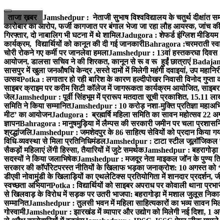
Skip
to
ताजा ख़बर
Jamshedpur : नेताजी सुभाष विश्वविद्यालय के चतुर्थ दीक्षांत सम
content
कारोबार का आरोप, फर्जी कागजात पर बंगाल भेजा जा रहा लौह आयस्क, जांच की 
गिरफ्तार, दो नाबालिग भी घटना में थे शामिल
Jadugora : शेफर्ड इंग्लिश मीडियम स
कार्यक्रम, विद्यार्थियों को कानून की दी गई जानकारी
Bahragora :चरमराती स्वास्
चोरी रोकने गए कर्मी पर जानलेवा हमला
Jamshedpur : 13वां हस्तकरघा दिवस 7 क
आयोजन, डालसा सचिव ने की शिरकत, कानून से रू व रू हुईं छात्राएं
Badajamda
सासपुर में खुला जनऔषधि केन्द्र ,सस्ते दामों में मिलेगी महंगी दवाइयां, उप महान
उत्सव
Potka : लगातार हो रही बारिश के कारण हल्दीपोखर निवासी विनोद गुप्ता क
साइबर क्राइम पर करीम सिटी कॉलेज में जागरूकता कार्यक्रम आयोजित, साइबर 
जेल
Jamshedpur : पूर्वी सिंहभूम में प्रारूप मतदाता सूची प्रकाशित, 15.11 
समिति ने किया सम्मानित
Jamshedpur : 10 करोड़ नशा-मुक्ति प्रतिज्ञा महाअभिय
मीट’ का आयोजन
Jadugora : ब्रह्मर्षि महिला समिति का सावन महोत्सव 22 अगस
ज्ञापन
Bahragora : मानुषमुड़िया में लैम्पस की सरकारी जमीन पर चला प्रशासनिक
श्रद्धांजलि
Jamshedpur : जमशेदपुर के 86 साहित्य सेवियों को प्रदान किया गया ‘भ
विधि-व्यवस्था से मिला प्रतिनिधिमंडल
Jamshedpur : टाटा स्टील जूलॉजिकल पार्क 
सैकड़ों महिलाएं लेंगी हिस्सा, तैयारियों में जुटे समर्थक
Jamshedpur : बहरागोड़ा मे
सदस्यों ने किया जलाभिषेक
Jamshedpur : मजदूर नेता माइकल जॉन के पुण्य ति
सरकार की कॉर्पोरेटपरस्त नीतियों के खिलाफ भड़का जनाक्रोश: 10 अगस्त को 
डीएवी नोवामुंडी के खिलाड़ियों का एथलेटिक्स प्रतियोगिता में शानदार प्रदर्शन,
स्वच्छता अभियान
Potka : विद्यार्थियों को साइबर अपराध पर कोवाली थाना प्रभ
से खिलवाड़ के विरोध में सड़क पर उतरी भाजपा: बहरागोड़ा में मशाल जुलूस नि
सम्मानित
Jamshedpur : तुलसी भवन में महिला साहित्यकारों का भव्य सावन मिलन 
गोस्वामी
Jamshedpur : झारखंड में व्यापार और उद्योग को मिलेगी नई दिशा, 1 अग