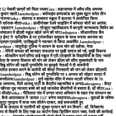
र 52 मेधावी छात्रों को मिला पदक
Gua : बड़ाजामदा में अवैध लौह अयस्क
 कुमार महतो
Jamshedpur : बर्मामाइंस हत्याकांड का मुख्य शूटर समेत तीन
क गायन
Potka : शंकरदा व बाघमारा स्कूल में डालसा ने आयोजित किया
ी दर्दनाक मौत
Potka : हल्दीपोखर रेलवे साइडिंग में कोयला चोरों का आतंक,
े उद्घाटन
Jamshedpur : ग्रेजुएट महाविद्यालय में कानूनी जागरुकता शिविर का
 संचालन में डीएवी स्कूल खोले जाने की मांग
Jadugora : सीआरपीएफ कैंप
स्ट ने फ्रेंडशिप डे पर ट्रांसजेंडर समुदाय के साथ मनाया अपनत्व का
एलएम प्रदर्शनी, प्रशिक्षुओं ने नवाचार से किया आकर्षित
Jamshedpur :
dpur : जादूगोड़ा पुलिस ने सामान के साथ चोर को दबोचा, भेजा
 नंदिनी करूवा की शानदार सफलता पर मुखी समाज को गर्व, मुखी विकास
ॉल्डविन फार्म एरिया हाई स्कूल में प्री-प्राइमरी के विद्यार्थियों के लिए ‘मदर्स
्र के समग्र विकास की मांग को लेकर डीएम को सौंपा मुख्यमंत्री के नाम
बू सोरेन की पहली पुण्यतिथि पर झामुमो नेताओं ने दी भावभीनी
अश्लील हरकत करने के आरोपी की शीघ्र गिरफ्तारी की मांग को लेकर डीएसपी
Jamshedpur : शिबू सोरेन की पुण्यतिथि पर 4 अगस्त को जोहार यात्रा में
ा जनसैलाब
Jamshedpur : मुर्गा महादेव मंदिर में श्याम भटली परिवार के 70
 अस्वस्थ, मिलें आजसू पार्टी के केंद्रीय महासचिव व अन्य
Bahragora : केंद्र
: खीरसा दूध नवजात बच्चे को कई जानलेवा बीमारियों से बचाता है: डॉ सीट
Gua :
चे सीओ
Potka : गीतिलता गांव में उन्नत भारत अभियान के तहत रंभा संस्थान का
 कैसे आपातकाल में ‘डायल 112’ बनेगा मददगार
Bahragora : युवाओं के भविष्य
ुपुर गुरुद्वारा में सजा भव्य कीर्तन दरबार, कई समाजसेवी हुए
के उपद्रव से ग्रामीणों को सुरक्षा प्रदान करे वन विभाग : डॉ. दिनेशानंद
 से बिक्री के लिए रखा 80 कार्टन पैक्ड ड्रिंकिंग वाटर जब्त, रेलवे की कार्रवाई