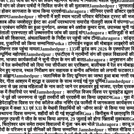
 CBI जांच की मांग को लेकर महानगर भाजपा ने निकाला मशाल जुलूश
Jamshedp
मांग को लेकर पार्षदों ने सिविल सर्जन से की मुलाकात
Jamshedpur : जुगसलाई में
श होकर कागजात के साथ किया प्रदर्शन
Bahragora : सीनियर एसपी डॉक्टर एहतेश
्ञापन
Jamshedpur : सोनारी में श्री श्याम भटली परिवार चेरिटेबल ट्रस्ट की भजन संध
्लब ऑफ जमशेदपुर ईस्ट का 49वाँ पदस्थापना समारोह गोलमुरी क्लब में संपन्न
Potk
 प्रबंधन समिति का हुआ पुनर्गठन, अध्यक्ष बने अशोक कुमार दास, उपाध्यक्ष चुनी गई
ताली प्रश्नपत्र की उच्चस्तरीय जांच की उठाई मांग
Jadugora : बालिजुडी से बा
े की शिकायत, अंचलाधिकारी के निर्देश पर पहुंची जांच टीम
Bahragora : सांड्र
्सव, पुजारियों को किया सम्मानित
Potka : टांगराईन स्कूल की मोबाइल लाइब्रेरी को
मिश्नर तक पहुंचा मामला
Jamshedpur : 135वीं डूरंड कप 2026 के एक्सपोज़र विजिट म
ूर्णिमा महोत्सव
Jamshedpur : एफटीएस ने ग्रामीणों संग की एकल विद्यालयों की गुण
पण, भाजपा कार्यकर्ताओं ने सुनी पीएम के मन की बात
Bahragora : अनुशासन और प्र
ें रेल कर्मचारियों को दिया गया सीपीआर का प्रशिक्षण, बालीचक में रेल वन मोबा
सोरेन हुए नाराज, स्थल निरीक्षण कर सहायक व कनीय अभियंता को लगायी फटकार
J
ा आह्वान
Jamshedpur : जलाभिषेक के लिए यूनियन का जत्था हुआ बाबा नगरी रव
र, गीता आश्रम में श्रद्धा व उल्लास के साथ मनाई गई गुरु पूर्णिमा
Jamshedpur : बा
ना से छह लाख महिलाओं के नाम काटे जाने पर हमलावर हुई भाजपा, प्रदेश प्रवक्त
में तैयारियो पर चर्चा
Jamshedpur : कारगिल विजय दिवस पर यूनाइटेड ह्यूमन रा
पूर्व की जनगणना से जुड़ी तस्वीरों की प्रदर्शनी का किया उद्घाटन
Gua : गुवा म
हेपेटाइटिस दिवस पर रंभा कॉलेज ऑफ नर्सिंग एंड फार्मेसी में जागरूकता कार्यक्
ूल में कक्षा XI एवं XII के मेधावी विद्यार्थियों को ‘ऑनर कार्ड’ से किया गया सम्
्थापना दिवस सम्पन्न, शहीदों को दी गई श्रद्धांजलि
Gua : किरीबुरू में छात्रवृत्ति
समगुरु एफसी ने जीत के साथ किया आगाज, 29 जुलाई को होगा खिताबी मुकाबला
Gu
त्रेश्वर धाम समेत तमाम शिवालयों में गूंजा ‘बम-बम भोले’
Bahragora : काजू जंगल
ों के परिजन व पूर्व सैनिकों को किया सम्मानित
Jamshedpur : सोशल मीडिया पर