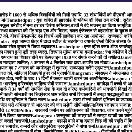
ारोह में 1600 से अधिक विद्यार्थियों को मिली उपाधि, 33 शोधार्थियों को पीएचडी औ
मांग
Jamshedpur : युवा शक्ति ही झारखंड के भविष्य की दिशा तय करेगी : सुदेश
्कूल धर्मडीह में मना हर घर तिरंगा अभियान,बच्चों ने वंदे मातरम् का किया सामूहि
थ्य व्यवस्था की भेंट चढ़ा एक और चिराग, गलत इंजेक्शन से बहरागोड़ा के युवक क
ो, वीवर्स डेवलपमेंट एंड रिसर्च आर्गेनाइजेशन कर रहा आयोजन, राज्यपाल करेंग
 : बड़ा जामदा क्षेत्र में टाटा स्टील के सहयोग व दयानंद एंग्लो वैदिक संस्था के
िरीक्षक रमेश कुमार ने किया उद्घाटन
Jamshedpur : इनर व्हील क्लब ऑफ जमशेदपुर ई
ा मकान हुआ पूरी तरह ध्वस्त, तिरपाल मुहैया कराया गया
Potka: रंभा कॉलेज में टी
अपराध का शिकार होने पर हेल्पलाइन 1930 पर संपर्क करने की दी नशीहत
Jamshe
लाख मतदाता शामिल; 5 अगस्त से 4 सितंबर तक दावा-आपत्ति का मौका
Jamshedpur :
ान का 7 अगस्त को जमशेदपुर में शुभारंभ, राज्यपाल करेंगे उद्घाटन
Jamshedpur : ब
्त को, महिलाएं दिखाएगी हुनर की प्रदर्शनी
Jhargram : जेएसएम ने जंगलमहल क्षेत
 डंडा, मापी के बाद 15 दिनों में कब्जा खाली करने का अल्टीमेटम
Bahragora : शि
ारतेन्दु हरिश्चंद्र साहित्य सेवी सम्मान’
Jamshedpur : बागबेड़ा में बच्ची से 
ने 34 वर्षों की समर्पित सेवा के बाद दो वरिष्ठ कर्मचारियों को भावभीनी विदाई दी
ं पहली सोमवारी पर चित्रेस्वर धाम सहित सभी शिवालयों में उमड़ा श्रद्धालुओं क
थि पर यूनियन ने किया नमन
Jamshedpur टाटा मोटर्स वर्कर्स यूनियन के उपाध्यक्ष
‘जेल भरो अभियान’ से आर-पार की जंग लड़ेगी सीपीआई(एम)
विश्व स्तनपान सप्ताह
 जीते 12 पदक
Potka : सरकारी जमीन पर अतिक्रमण की शिकायत, जांच करने पहुं
ारी ने किया जागरूक
Bahragora : कस्तुरबा की छात्राओं ने समझा खाकी का काम,
काल जताई नाराजगी
Jamshedpur : पहाड़ी वाले बाबा दयाल सिंह जी की स्मृति में बिष्ट
समारोह, कजरी और सांस्कृतिक प्रस्तुतियों ने बांधा समां
Jamshedpur : हाथियों 
स्त को जमशेदपुर में होगा ‘सिम्पोजियम 2026’
Kharagpur : गीतांजलि में अवैध रूप