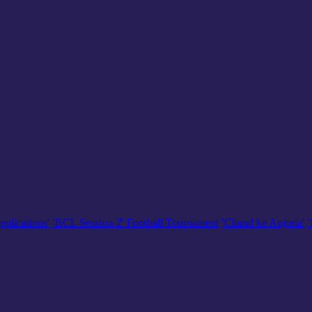
pplications'
'BCL Session-2' Football Tournament
'Chand ke Anjoria'