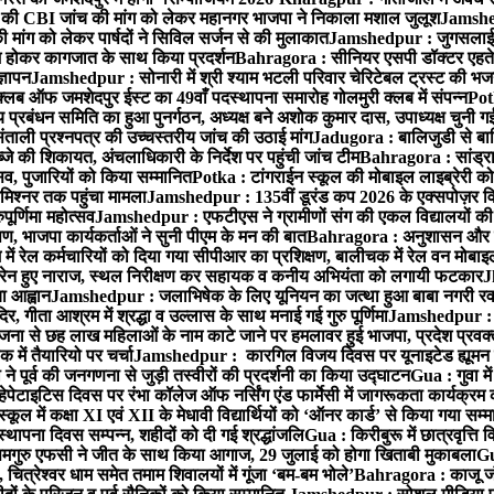
 CBI जांच की मांग को लेकर महानगर भाजपा ने निकाला मशाल जुलूश
Jamshedp
मांग को लेकर पार्षदों ने सिविल सर्जन से की मुलाकात
Jamshedpur : जुगसलाई में
श होकर कागजात के साथ किया प्रदर्शन
Bahragora : सीनियर एसपी डॉक्टर एहतेश
्ञापन
Jamshedpur : सोनारी में श्री श्याम भटली परिवार चेरिटेबल ट्रस्ट की भजन संध
्लब ऑफ जमशेदपुर ईस्ट का 49वाँ पदस्थापना समारोह गोलमुरी क्लब में संपन्न
Potk
 प्रबंधन समिति का हुआ पुनर्गठन, अध्यक्ष बने अशोक कुमार दास, उपाध्यक्ष चुनी गई
ताली प्रश्नपत्र की उच्चस्तरीय जांच की उठाई मांग
Jadugora : बालिजुडी से बा
े की शिकायत, अंचलाधिकारी के निर्देश पर पहुंची जांच टीम
Bahragora : सांड्र
्सव, पुजारियों को किया सम्मानित
Potka : टांगराईन स्कूल की मोबाइल लाइब्रेरी को
मिश्नर तक पहुंचा मामला
Jamshedpur : 135वीं डूरंड कप 2026 के एक्सपोज़र विजिट म
ूर्णिमा महोत्सव
Jamshedpur : एफटीएस ने ग्रामीणों संग की एकल विद्यालयों की गुण
पण, भाजपा कार्यकर्ताओं ने सुनी पीएम के मन की बात
Bahragora : अनुशासन और प्र
ें रेल कर्मचारियों को दिया गया सीपीआर का प्रशिक्षण, बालीचक में रेल वन मोबा
सोरेन हुए नाराज, स्थल निरीक्षण कर सहायक व कनीय अभियंता को लगायी फटकार
J
ा आह्वान
Jamshedpur : जलाभिषेक के लिए यूनियन का जत्था हुआ बाबा नगरी रव
र, गीता आश्रम में श्रद्धा व उल्लास के साथ मनाई गई गुरु पूर्णिमा
Jamshedpur : बा
ना से छह लाख महिलाओं के नाम काटे जाने पर हमलावर हुई भाजपा, प्रदेश प्रवक्त
में तैयारियो पर चर्चा
Jamshedpur : कारगिल विजय दिवस पर यूनाइटेड ह्यूमन रा
पूर्व की जनगणना से जुड़ी तस्वीरों की प्रदर्शनी का किया उद्घाटन
Gua : गुवा म
हेपेटाइटिस दिवस पर रंभा कॉलेज ऑफ नर्सिंग एंड फार्मेसी में जागरूकता कार्यक्
ूल में कक्षा XI एवं XII के मेधावी विद्यार्थियों को ‘ऑनर कार्ड’ से किया गया सम्
्थापना दिवस सम्पन्न, शहीदों को दी गई श्रद्धांजलि
Gua : किरीबुरू में छात्रवृत्ति
समगुरु एफसी ने जीत के साथ किया आगाज, 29 जुलाई को होगा खिताबी मुकाबला
Gu
त्रेश्वर धाम समेत तमाम शिवालयों में गूंजा ‘बम-बम भोले’
Bahragora : काजू जंगल