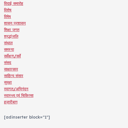
विदाई समारोह
विशेष
विषेष
शासन प्रशासन
शिक्षा जगत
श्रद्धांजलि
संथाल
समस्या
सर्वेक्षण/सर्वे
संसद
साक्षात्कार
साहित्य संसार
सुरक्षा
स्वागत/अभिनंदन
स्वास्थ्य एवं चिकित्सा
हज़ारीबाग
[adinserter block="1"]