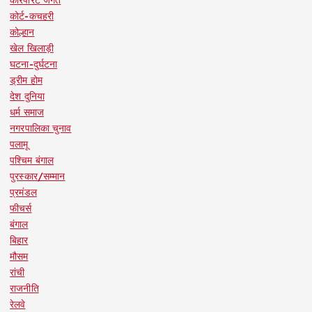
कोर्ट-कचहरी
कोल्हान
खेल खिलाड़ी
घटना-दुर्घटना
ड्रीम होम
देश दुनिया
धर्म समाज
नगरपालिका चुनाव
पलामू
पश्चिम बंगाल
पुरस्कार/सम्मान
प्रमंडल
फीचर्स
बंगाल
बिहार
मौसम
रांची
राजनीति
रेलवे