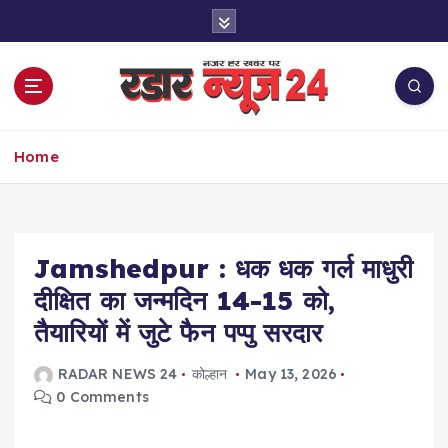
S
k
i
p
t
o
नज़र हर खबर पर
c
Home
o
n
t
e
Jamshedpur : धक धक गर्ल माधुरी
n
t
दीक्षित का जन्मदिन 14-15 को,
तैयारियों में जुटे फैन पप्पु सरदार
RADAR NEWS 24
कोल्हान
May 13, 2026
0 Comments