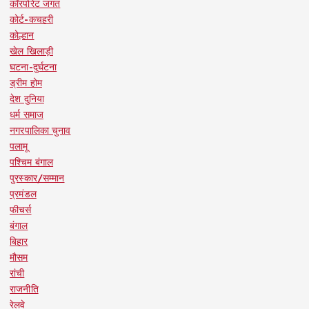
कॉरपोरेट जगत
कोर्ट-कचहरी
कोल्हान
खेल खिलाड़ी
घटना-दुर्घटना
ड्रीम होम
देश दुनिया
धर्म समाज
नगरपालिका चुनाव
पलामू
पश्चिम बंगाल
पुरस्कार/सम्मान
प्रमंडल
फीचर्स
बंगाल
बिहार
मौसम
रांची
राजनीति
रेलवे