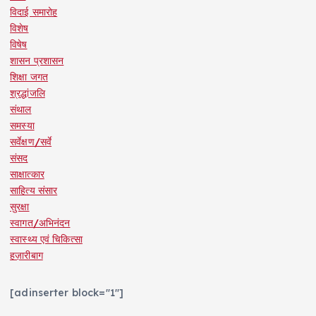
विदाई समारोह
विशेष
विषेष
शासन प्रशासन
शिक्षा जगत
श्रद्धांजलि
संथाल
समस्या
सर्वेक्षण/सर्वे
संसद
साक्षात्कार
साहित्य संसार
सुरक्षा
स्वागत/अभिनंदन
स्वास्थ्य एवं चिकित्सा
हज़ारीबाग
[adinserter block="1"]