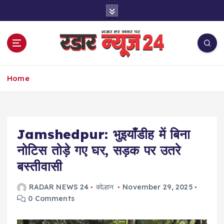
S
k
i
p
t
o
नज़र हर खबर पर
c
Home
o
n
t
e
Jamshedpur: भुइयाँडीह में बिना
n
t
नोटिस तोड़े गए घर, सड़क पर उतरे
बस्तीवासी
RADAR NEWS 24
कोल्हान
November 29, 2025
0 Comments