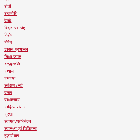
रांची
राजनीति
रेलवे
विदाई समारोह
विशेष
विषेष
शासन प्रशासन
शिक्षा जगत
श्रद्धांजलि
संथाल
समस्या
सर्वेक्षण/सर्वे
संसद
साक्षात्कार
साहित्य संसार
सुरक्षा
स्वागत/अभिनंदन
स्वास्थ्य एवं चिकित्सा
हज़ारीबाग