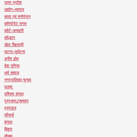
उत्तर प्रदेश
उद्योग-व्यापार
कला एवं मनोरंजन
कॉरपोरेट जगत
कोर्ट-कचहरी
कोल्हान
खेल खिलाड़ी
घटना-दुर्घटना
ड्रीम होम
देश दुनिया
धर्म समाज
नगरपालिका चुनाव
पलामू
पश्चिम बंगाल
पुरस्कार/सम्मान
प्रमंडल
फीचर्स
बंगाल
बिहार
मौसम