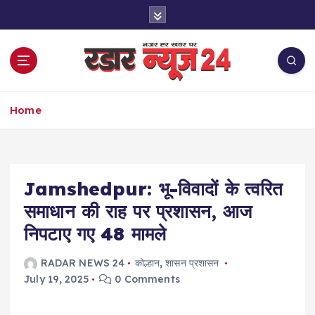
S
k
i
p
t
o
नज़र हर खबर पर
c
Home
o
n
t
e
Jamshedpur: भू-विवादों के त्वरित
n
t
समाधान की राह पर प्रशासन, आज
निपटाए गए 48 मामले
RADAR NEWS 24
कोल्हान
,
शासन प्रशासन
July 19, 2025
0 Comments