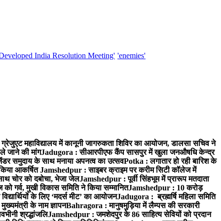
'Developed India Resolution Meeting'
'enemies'
्रेजुएट महाविद्यालय में कानूनी जागरुकता शिविर का आयोजन, डालसा सचिव ने
ले जाने की मांग
Jadugora : सीआरपीएफ कैंप सासपुर में खुला जनऔषधि केन्द्र
जेंडर समुदाय के साथ मनाया अपनत्व का उत्सव
Potka : लगातार हो रही बारिश के
े किया आकर्षित
Jamshedpur : साइबर क्राइम पर करीम सिटी कॉलेज में
साथ चोर को दबोचा, भेजा जेल
Jamshedpur : पूर्वी सिंहभूम में प्रारूप मतदाता
ो गर्व, मुखी विकास समिति ने किया सम्मानित
Jamshedpur : 10 करोड़
 विद्यार्थियों के लिए ‘मदर्स मीट’ का आयोजन
Jadugora : ब्रह्मर्षि महिला समिति
ख्यमंत्री के नाम ज्ञापन
Bahragora : मानुषमुड़िया में लैम्पस की सरकारी
वभीनी श्रद्धांजलि
Jamshedpur : जमशेदपुर के 86 साहित्य सेवियों को प्रदान