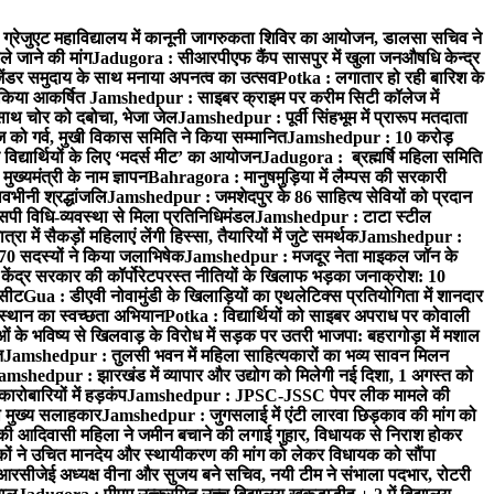
्रेजुएट महाविद्यालय में कानूनी जागरुकता शिविर का आयोजन, डालसा सचिव ने
ले जाने की मांग
Jadugora : सीआरपीएफ कैंप सासपुर में खुला जनऔषधि केन्द्र
जेंडर समुदाय के साथ मनाया अपनत्व का उत्सव
Potka : लगातार हो रही बारिश के
े किया आकर्षित
Jamshedpur : साइबर क्राइम पर करीम सिटी कॉलेज में
साथ चोर को दबोचा, भेजा जेल
Jamshedpur : पूर्वी सिंहभूम में प्रारूप मतदाता
ो गर्व, मुखी विकास समिति ने किया सम्मानित
Jamshedpur : 10 करोड़
 विद्यार्थियों के लिए ‘मदर्स मीट’ का आयोजन
Jadugora : ब्रह्मर्षि महिला समिति
ख्यमंत्री के नाम ज्ञापन
Bahragora : मानुषमुड़िया में लैम्पस की सरकारी
वभीनी श्रद्धांजलि
Jamshedpur : जमशेदपुर के 86 साहित्य सेवियों को प्रदान
पी विधि-व्यवस्था से मिला प्रतिनिधिमंडल
Jamshedpur : टाटा स्टील
ें सैकड़ों महिलाएं लेंगी हिस्सा, तैयारियों में जुटे समर्थक
Jamshedpur :
े 70 सदस्यों ने किया जलाभिषेक
Jamshedpur : मजदूर नेता माइकल जॉन के
ेंद्र सरकार की कॉर्पोरेटपरस्त नीतियों के खिलाफ भड़का जनाक्रोश: 10
 सीट
Gua : डीएवी नोवामुंडी के खिलाड़ियों का एथलेटिक्स प्रतियोगिता में शानदार
ंस्थान का स्वच्छता अभियान
Potka : विद्यार्थियों को साइबर अपराध पर कोवाली
 के भविष्य से खिलवाड़ के विरोध में सड़क पर उतरी भाजपा: बहरागोड़ा में मशाल
त
Jamshedpur : तुलसी भवन में महिला साहित्यकारों का भव्य सावन मिलन
amshedpur : झारखंड में व्यापार और उद्योग को मिलेगी नई दिशा, 1 अगस्त को
ारोबारियों में हड़कंप
Jamshedpur : JPSC-JSSC पेपर लीक मामले की
का मुख्य सलाहकार
Jamshedpur : जुगसलाई में एंटी लारवा छिड़काव की मांग को
की आदिवासी महिला ने जमीन बचाने की लगाई गुहार, विधायक से निराश होकर
ं ने उचित मानदेय और स्थायीकरण की मांग को लेकर विधायक को सौंपा
सीजेई अध्यक्ष वीना और सुजय बने सचिव, नयी टीम ने संभाला पदभार, रोटरी