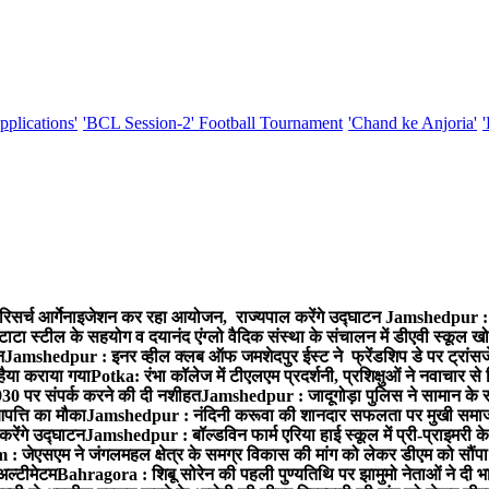
pplications'
'BCL Session-2' Football Tournament
'Chand ke Anjoria'
रिसर्च आर्गेनाइजेशन कर रहा आयोजन, राज्यपाल करेंगे उद्घाटन
Jamshedpur : ग
टाटा स्टील के सहयोग व दयानंद एंग्लो वैदिक संस्था के संचालन में डीएवी स्कूल खो
न
Jamshedpur : इनर व्हील क्लब ऑफ जमशेदपुर ईस्ट ने फ्रेंडशिप डे पर ट्रांस
हैया कराया गया
Potka: रंभा कॉलेज में टीएलएम प्रदर्शनी, प्रशिक्षुओं ने नवाचार स
30 पर संपर्क करने की दी नशीहत
Jamshedpur : जादूगोड़ा पुलिस ने सामान के 
पत्ति का मौका
Jamshedpur : नंदिनी करूवा की शानदार सफलता पर मुखी समाज क
करेंगे उद्घाटन
Jamshedpur : बॉल्डविन फार्म एरिया हाई स्कूल में प्री-प्राइमरी के
 जेएसएम ने जंगलमहल क्षेत्र के समग्र विकास की मांग को लेकर डीएम को सौंपा मु
अल्टीमेटम
Bahragora : शिबू सोरेन की पहली पुण्यतिथि पर झामुमो नेताओं ने दी भा