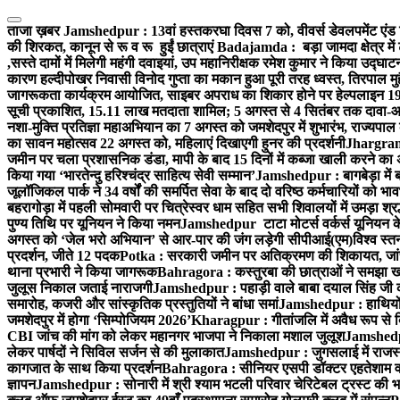
Skip
to
ताजा ख़बर
Jamshedpur : 13वां हस्तकरघा दिवस 7 को, वीवर्स डेवलपमेंट एंड 
content
की शिरकत, कानून से रू व रू हुईं छात्राएं
Badajamda : बड़ा जामदा क्षेत्र में 
,सस्ते दामों में मिलेगी महंगी दवाइयां, उप महानिरीक्षक रमेश कुमार ने किया उद्घाट
कारण हल्दीपोखर निवासी विनोद गुप्ता का मकान हुआ पूरी तरह ध्वस्त, तिरपाल मु
जागरूकता कार्यक्रम आयोजित, साइबर अपराध का शिकार होने पर हेल्पलाइन 19
सूची प्रकाशित, 15.11 लाख मतदाता शामिल; 5 अगस्त से 4 सितंबर तक दावा-आ
नशा-मुक्ति प्रतिज्ञा महाअभियान का 7 अगस्त को जमशेदपुर में शुभारंभ, राज्यपाल 
का सावन महोत्सव 22 अगस्त को, महिलाएं दिखाएगी हुनर की प्रदर्शनी
Jhargram :
जमीन पर चला प्रशासनिक डंडा, मापी के बाद 15 दिनों में कब्जा खाली करने का 
किया गया ‘भारतेन्दु हरिश्चंद्र साहित्य सेवी सम्मान’
Jamshedpur : बागबेड़ा में 
जूलॉजिकल पार्क ने 34 वर्षों की समर्पित सेवा के बाद दो वरिष्ठ कर्मचारियों को भा
बहरागोड़ा में पहली सोमवारी पर चित्रेस्वर धाम सहित सभी शिवालयों में उमड़ा श्
पुण्य तिथि पर यूनियन ने किया नमन
Jamshedpur टाटा मोटर्स वर्कर्स यूनियन के उ
अगस्त को ‘जेल भरो अभियान’ से आर-पार की जंग लड़ेगी सीपीआई(एम)
विश्व स्
प्रदर्शन, जीते 12 पदक
Potka : सरकारी जमीन पर अतिक्रमण की शिकायत, जांच
थाना प्रभारी ने किया जागरूक
Bahragora : कस्तुरबा की छात्राओं ने समझा ख
जुलूस निकाल जताई नाराजगी
Jamshedpur : पहाड़ी वाले बाबा दयाल सिंह जी की स्म
समारोह, कजरी और सांस्कृतिक प्रस्तुतियों ने बांधा समां
Jamshedpur : हाथियों के
जमशेदपुर में होगा ‘सिम्पोजियम 2026’
Kharagpur : गीतांजलि में अवैध रूप से बिक्
CBI जांच की मांग को लेकर महानगर भाजपा ने निकाला मशाल जुलूश
Jamshedpur
लेकर पार्षदों ने सिविल सर्जन से की मुलाकात
Jamshedpur : जुगसलाई में राजस्थ
कागजात के साथ किया प्रदर्शन
Bahragora : सीनियर एसपी डॉक्टर एहतेशाम वक
ज्ञापन
Jamshedpur : सोनारी में श्री श्याम भटली परिवार चेरिटेबल ट्रस्ट की भजन स