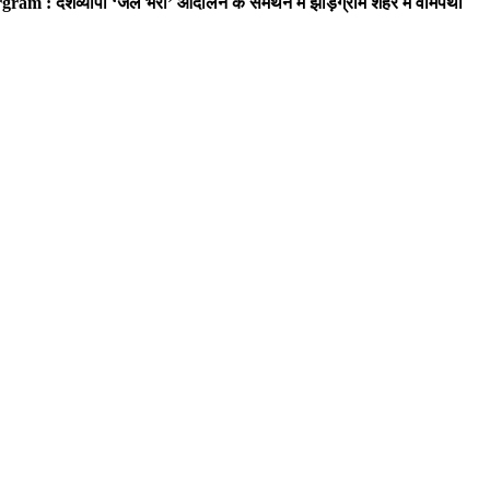
ram : देशव्यापी ‘जेल भरो’ आंदोलन के समर्थन में झाड़ग्राम शहर में वामपंथी