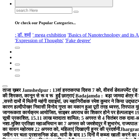
Search
for:
Or check our Popular Categories...
: डॉ. शर्मा
' mega exhibition
'Basics of Nanotechnology and its A
'Expression of Thoughts'
'Fake degree'
ताजा ख़बर
Jamshedpur : 13वां हस्तकरघा दिवस 7 को, वीवर्स डेवलपमेंट एंड 
की शिरकत, कानून से रू व रू हुईं छात्राएं
Badajamda : बड़ा जामदा क्षेत्र में 
,सस्ते दामों में मिलेगी महंगी दवाइयां, उप महानिरीक्षक रमेश कुमार ने किया उद्घाट
कारण हल्दीपोखर निवासी विनोद गुप्ता का मकान हुआ पूरी तरह ध्वस्त, तिरपाल मु
जागरूकता कार्यक्रम आयोजित, साइबर अपराध का शिकार होने पर हेल्पलाइन 19
सूची प्रकाशित, 15.11 लाख मतदाता शामिल; 5 अगस्त से 4 सितंबर तक दावा-आ
नशा-मुक्ति प्रतिज्ञा महाअभियान का 7 अगस्त को जमशेदपुर में शुभारंभ, राज्यपाल 
का सावन महोत्सव 22 अगस्त को, महिलाएं दिखाएगी हुनर की प्रदर्शनी
Jhargram :
जमीन पर चला प्रशासनिक डंडा, मापी के बाद 15 दिनों में कब्जा खाली करने का 