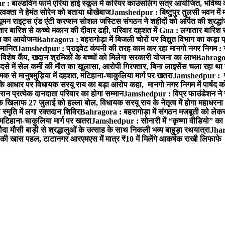
 बाल्डविन फार्म एरिया हाई स्कूल में करियर काउंसलिंग सत्र आयोजित, भविष्य की राह
वक्ता ने हेमंत सोरेन को बताया धोखेबाज
Jamshedpur : बिष्टुपुर तुलसी भवन में 
 राइट्स एंड एंटी करप्शन सोशल जस्टिस संगठन ने शहीदों को अर्पित की श्रद्धा
ातार बारिश से कच्चे मकान की दीवार ढही, परिवार दहशत में
Gua : लगातार बारिश से
क्रम का आयोजन
Bahragora : बहरागोड़ा में बिजली चोरों पर विद्युत विभाग का कड़ा 
म्मानित
Jamshedpur : प्राइवेट कंपनी की तरह काम कर रहा मानगो नगर निगम : 
ति विशेष कैंप, खदान श्रमिकों के बच्चों को मिलेगा सरकारी योजना का लाभ
Bahragora
से में सेल कर्मी की मौत का खुलासा, आरोपी गिरफ्तार, बिना लाइसेंस चला रहा था
क से मानुषमुड़िया में दहशत, मटिहाना-चाकुलिया मार्ग पर खतरा
Jamshedpur : पूर्
आधार पर विधायक सरयू राय का बड़ा आरोप कहा, मानगो नगर निगम में पार्षद क
रान प्रत्येक दानदाता परिवार का होगा सम्मान
Jamshedpur : विप्र फाउंडेशन ने 
िलाफ 27 जुलाई को हल्ला बोल, विधायक सरयू राय के नेतृत्व में होगा महाधरना
 स्मृति में लगा रक्तदान शिविर
Bahragora : बहरागोड़ा में संगठन मजबूती को लेकर
 मटिहाना-चाकुलिया मार्ग पर खतरा
Jamshedpur : सोनारी में “कृष्णा वीडियो” क
 मौसी बाड़ी से श्रद्धालुओं के उत्साह के साथ निकली भव्य बाहुड़ा रथयात्रा
Jharg
ी खास पहल, टाटानगर आरएमएस में मात्र ₹10 में मिलेंगे आकर्षक राखी लिफाफे