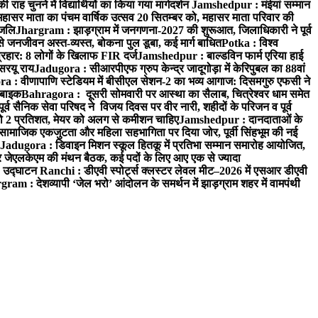
 चुनने में विद्यार्थियों का किया गया मार्गदर्शन
Jamshedpur : मंईयां सम्मान
महासर माता का पंचम वार्षिक उत्सव 20 सितम्बर को, महासर माता परिवार की
ंजलि
Jhargram : झाड़ग्राम में जनगणना-2027 की शुरूआत, जिलाधिकारी ने पूर्व
 जनजीवन अस्त-व्यस्त, बोकना पुल डूबा, कई मार्ग बाधित
Potka : विश्व
प्रहार: 8 लोगों के खिलाफ FIR दर्ज
Jamshedpur : बाल्डविन फार्म एरिया हाई
सरयू राय
Jadugora : सीआरपीएफ ग्रुप केन्द्र जादूगोड़ा में केरिपुबल का 88वां
 : वीणापाणि स्टेडियम में बीसीएल सेशन-2 का भव्य आगाज: दिसमगुरु एफसी ने
 बाइक
Bahragora : दूसरी सोमवारी पर आस्था का सैलाब, चित्रेश्वर धाम समेत
व सैनिक सेवा परिषद ने विजय दिवस पर वीर नारी, शहीदों के परिजन व पूर्व
ो 2 प्रतिशत, मेयर को अलग से कमीशन चाहिए
Jamshedpur : दानदाताओं के
सामाजिक एकजुटता और महिला सहभागिता पर दिया जोर, पूर्वी सिंहभूम की नई
Jadugora : डिवाइन मिशन स्कूल हितकू में प्रतिभा सम्मान समारोह आयोजित,
 जेएलकेएम की मंथन बैठक, कई पदों के लिए आए एक से ज्यादा
ा उद्घाटन
Ranchi : डीएवी स्पोर्ट्स क्लस्टर लेवल मीट–2026 में एसआर डीएवी
ram : देशव्यापी ‘जेल भरो’ आंदोलन के समर्थन में झाड़ग्राम शहर में वामपंथी