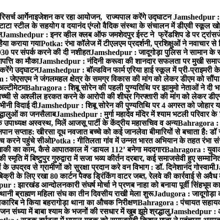
रिसर्च आर्गेनाइजेशन कर रहा आयोजन, राज्यपाल करेंगे उद्घाटन
Jamshedpur : ग
टाटा स्टील के सहयोग व दयानंद एंग्लो वैदिक संस्था के संचालन में डीएवी स्कूल खो
न
Jamshedpur : इनर व्हील क्लब ऑफ जमशेदपुर ईस्ट ने फ्रेंडशिप डे पर ट्रांस
हैया कराया गया
Potka: रंभा कॉलेज में टीएलएम प्रदर्शनी, प्रशिक्षुओं ने नवाचार स
30 पर संपर्क करने की दी नशीहत
Jamshedpur : जादूगोड़ा पुलिस ने सामान के 
पत्ति का मौका
Jamshedpur : नंदिनी करूवा की शानदार सफलता पर मुखी समाज क
करेंगे उद्घाटन
Jamshedpur : बॉल्डविन फार्म एरिया हाई स्कूल में प्री-प्राइमरी के
 जेएसएम ने जंगलमहल क्षेत्र के समग्र विकास की मांग को लेकर डीएम को सौंपा मु
अल्टीमेटम
Bahragora : शिबू सोरेन की पहली पुण्यतिथि पर झामुमो नेताओं ने दी भा
बच्ची से अश्लील हरकत करने के आरोपी की शीघ्र गिरफ्तारी की मांग को लेकर डीएस
वभीनी विदाई दी
Jamshedpur : शिबू सोरेन की पुण्यतिथि पर 4 अगस्त को जोहार यात्रा म
रद्धालुओं का जनसैलाब
Jamshedpur : मुर्गा महादेव मंदिर में श्याम भटली परिवार क
पाध्यक्ष अस्वस्थ, मिलें आजसू पार्टी के केंद्रीय महासचिव व अन्य
Bahragora : क
तनपान सप्ताह: खीरसा दूध नवजात बच्चे को कई जानलेवा बीमारियों से बचाता है: डॉ
 करने पहुंचे सीओ
Potka : गीतिलता गांव में उन्नत भारत अभियान के तहत रंभा स
ाकी का काम, कैसे आपातकाल में ‘डायल 112’ बनेगा मददगार
Bahragora : युवाओं
ृति में बिष्टुपुर गुरुद्वारा में सजा भव्य कीर्तन दरबार, कई समाजसेवी हुए सम्मानि
 उपद्रव से ग्रामीणों को सुरक्षा प्रदान करे वन विभाग : डॉ. दिनेशानंद गोस्वामी
J
री के लिए रखा 80 कार्टन पैक्ड ड्रिंकिंग वाटर जब्त, रेलवे की कार्रवाई से अवैध क
 : झारखंड आन्दोलनकारी संघर्ष मोर्चा ने प्रणब नाहा को बनाया पूर्वी सिंहभूम 
ानी ब्राह्मण महिला संघ का तीन दिवसीय राखी मेला शुरू
Jadugora : जादूगोड़ा 
ारिब ने किया बहरागोड़ा थाना का औचक निरीक्षण
Bahragora : पंचायत सहायको
ंध्या में बाबा श्याम के भजनों की रसधार में खुब झूमे श्रद्धालु
Jamshedpur : आर