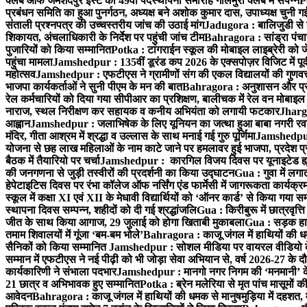
क्लब ऑफ जमशेदपुर ईस्ट का 49वाँ पदस्थापना समारोह गोलमुरी क्लब में संपन्न
P
प्रबंधन समिति का हुआ पुनर्गठन, अध्यक्ष बने अशोक कुमार दास, उपाध्यक्ष चुनी गई
संताली प्रश्नपत्र की उच्चस्तरीय जांच की उठाई मांग
Jadugora : बालिजुडी से 
शिकायत, अंचलाधिकारी के निर्देश पर पहुंची जांच टीम
Bahragora : सांड्रा पंच
पुजारियों को किया सम्मानित
Potka : टांगराईन स्कूल की मोबाइल लाइब्रेरी को ज
पहुंचा मामला
Jamshedpur : 135वीं डूरंड कप 2026 के एक्सपोज़र विजिट में पूर्वी
महोत्सव
Jamshedpur : एफटीएस ने ग्रामीणों संग की एकल विद्यालयों की गुणवत्ता
भाजपा कार्यकर्ताओं ने सुनी पीएम के मन की बात
Bahragora : अनुशासन और प्रतिभ
रेल कर्मचारियों को दिया गया सीपीआर का प्रशिक्षण, बालीचक में रेल वन मोबाइ
नाराज, स्थल निरीक्षण कर सहायक व कनीय अभियंता को लगायी फटकार
Jhargr
आह्वान
Jamshedpur : जलाभिषेक के लिए यूनियन का जत्था हुआ बाबा नगरी रव
मंदिर, गीता आश्रम में श्रद्धा व उल्लास के साथ मनाई गई गुरु पूर्णिमा
Jamshedpur :
योजना से छह लाख महिलाओं के नाम काटे जाने पर हमलावर हुई भाजपा, प्रदेश प्र
बैठक में तैयारियो पर चर्चा
Jamshedpur : कारगिल विजय दिवस पर यूनाइटेड ह्यूमन
की जनगणना से जुड़ी तस्वीरों की प्रदर्शनी का किया उद्घाटन
Gua : गुवा में लग
हेपेटाइटिस दिवस पर रंभा कॉलेज ऑफ नर्सिंग एंड फार्मेसी में जागरूकता कार्य
स्कूल में कक्षा XI एवं XII के मेधावी विद्यार्थियों को ‘ऑनर कार्ड’ से किया गया स
स्थापना दिवस सम्पन्न, शहीदों को दी गई श्रद्धांजलि
Gua : किरीबुरू में छात्रवृत्
जीत के साथ किया आगाज, 29 जुलाई को होगा खिताबी मुकाबला
Gua : सड़क हाद
तमाम शिवालयों में गूंजा ‘बम-बम भोले’
Bahragora : काजू जंगल में हाथियों की धम
सैनिकों को किया सम्मानित
Jamshedpur : सोशल मीडिया पर वायरल वीडियो के 
सम्मान में एफटीएस ने नई पीढ़ी को भी जोड़ा सेवा अभियान से, वर्ष 2026-27 के दौ
कार्यकारिणी ने संभाला पदभार
Jamshedpur : मानगो नगर निगम की ‘मनमानी’ के ख
21 छात्र व अभिभावक हुए सम्मानित
Potka : ब्रेन मलेरिया से मृत पांच मासूमों की
आवेदन
Bahragora : काजू जंगल में हाथियों की धमक से मानुषमुड़िया में दहशत,