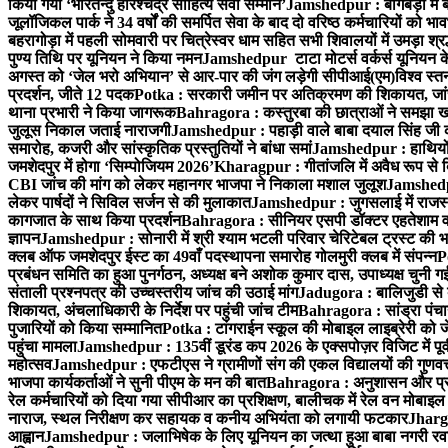
किया गया ‘भारतेन्दु हरिश्चंद्र साहित्य सेवी सम्मान’
Jamshedpur : बागबेड़ा में 
जूलॉजिकल पार्क ने 34 वर्षों की समर्पित सेवा के बाद दो वरिष्ठ कर्मचारियों को भा
बहरागोड़ा में पहली सोमवारी पर चित्रेस्वर धाम सहित सभी शिवालयों में उमड़ा श्
पुण्य तिथि पर यूनियन ने किया नमन
Jamshedpur टाटा मोटर्स वर्कर्स यूनियन के उ
अगस्त को ‘जेल भरो अभियान’ से आर-पार की जंग लड़ेगी सीपीआई(एम)
विश्व स्
प्रदर्शन, जीते 12 पदक
Potka : सरकारी जमीन पर अतिक्रमण की शिकायत, जांच
थाना प्रभारी ने किया जागरूक
Bahragora : कस्तुरबा की छात्राओं ने समझा ख
जुलूस निकाल जताई नाराजगी
Jamshedpur : पहाड़ी वाले बाबा दयाल सिंह जी की स्म
समारोह, कजरी और सांस्कृतिक प्रस्तुतियों ने बांधा समां
Jamshedpur : हाथियों के
जमशेदपुर में होगा ‘सिम्पोजियम 2026’
Kharagpur : गीतांजलि में अवैध रूप से बिक्
CBI जांच की मांग को लेकर महानगर भाजपा ने निकाला मशाल जुलूश
Jamshedpur
लेकर पार्षदों ने सिविल सर्जन से की मुलाकात
Jamshedpur : जुगसलाई में राजस्थ
कागजात के साथ किया प्रदर्शन
Bahragora : सीनियर एसपी डॉक्टर एहतेशाम वक
ज्ञापन
Jamshedpur : सोनारी में श्री श्याम भटली परिवार चेरिटेबल ट्रस्ट की भजन स
क्लब ऑफ जमशेदपुर ईस्ट का 49वाँ पदस्थापना समारोह गोलमुरी क्लब में संपन्न
P
प्रबंधन समिति का हुआ पुनर्गठन, अध्यक्ष बने अशोक कुमार दास, उपाध्यक्ष चुनी गई
संताली प्रश्नपत्र की उच्चस्तरीय जांच की उठाई मांग
Jadugora : बालिजुडी से 
शिकायत, अंचलाधिकारी के निर्देश पर पहुंची जांच टीम
Bahragora : सांड्रा पंच
पुजारियों को किया सम्मानित
Potka : टांगराईन स्कूल की मोबाइल लाइब्रेरी को ज
पहुंचा मामला
Jamshedpur : 135वीं डूरंड कप 2026 के एक्सपोज़र विजिट में पूर्वी
महोत्सव
Jamshedpur : एफटीएस ने ग्रामीणों संग की एकल विद्यालयों की गुणवत्ता
भाजपा कार्यकर्ताओं ने सुनी पीएम के मन की बात
Bahragora : अनुशासन और प्रतिभ
रेल कर्मचारियों को दिया गया सीपीआर का प्रशिक्षण, बालीचक में रेल वन मोबाइ
नाराज, स्थल निरीक्षण कर सहायक व कनीय अभियंता को लगायी फटकार
Jhargr
आह्वान
Jamshedpur : जलाभिषेक के लिए यूनियन का जत्था हुआ बाबा नगरी रव