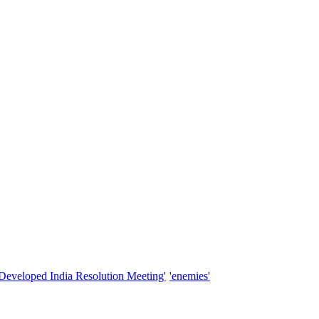
'Developed India Resolution Meeting'
'enemies'