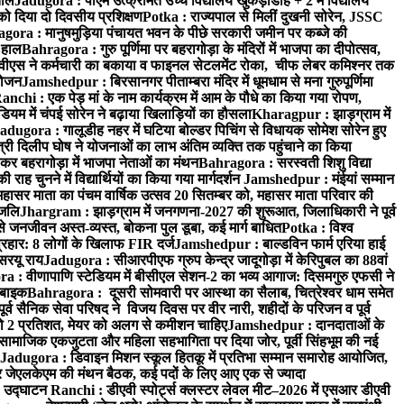
ताल
Jadugora : पीएम उत्क्रमित उच्च विद्यालय खुकड़ाडीह + 2 में विद्यालय
 को दिया दो दिवसीय प्रशिक्षण
Potka : राज्यपाल से मिलीं दुखनी सोरेन, JSSC
ora : मानुषमुड़िया पंचायत भवन के पीछे सरकारी जमीन पर कब्जे की
 हाल
Bahragora : गुरु पूर्णिमा पर बहरागोड़ा के मंदिरों में भाजपा का दीपोत्सव,
ीएस ने कर्मचारी का बकाया व फाइनल सेटलमेंट रोका, चीफ लेबर कमिश्नर तक
आयोजन
Jamshedpur : बिरसानगर पीताम्बरा मंदिर में धूमधाम से मना गुरुपूर्णिमा
anchi : एक पेड़ मां के नाम कार्यक्रम में आम के पौधे का किया गया रोपण,
म में चंपई सोरेन ने बढ़ाया खिलाड़ियों का हौसला
Kharagpur : झाड़ग्राम में
adugora : गालूडीह नहर में घटिया बोल्डर पिचिंग से विधायक सोमेश सोरेन हुए
री दिलीप घोष ने योजनाओं का लाभ अंतिम व्यक्ति तक पहुंचाने का किया
 बहरागोड़ा में भाजपा नेताओं का मंथन
Bahragora : सरस्वती शिशु विद्या
 चुनने में विद्यार्थियों का किया गया मार्गदर्शन
Jamshedpur : मंईयां सम्मान
महासर माता का पंचम वार्षिक उत्सव 20 सितम्बर को, महासर माता परिवार की
ंजलि
Jhargram : झाड़ग्राम में जनगणना-2027 की शुरूआत, जिलाधिकारी ने पूर्व
 जनजीवन अस्त-व्यस्त, बोकना पुल डूबा, कई मार्ग बाधित
Potka : विश्व
प्रहार: 8 लोगों के खिलाफ FIR दर्ज
Jamshedpur : बाल्डविन फार्म एरिया हाई
सरयू राय
Jadugora : सीआरपीएफ ग्रुप केन्द्र जादूगोड़ा में केरिपुबल का 88वां
 : वीणापाणि स्टेडियम में बीसीएल सेशन-2 का भव्य आगाज: दिसमगुरु एफसी ने
 बाइक
Bahragora : दूसरी सोमवारी पर आस्था का सैलाब, चित्रेश्वर धाम समेत
व सैनिक सेवा परिषद ने विजय दिवस पर वीर नारी, शहीदों के परिजन व पूर्व
ो 2 प्रतिशत, मेयर को अलग से कमीशन चाहिए
Jamshedpur : दानदाताओं के
सामाजिक एकजुटता और महिला सहभागिता पर दिया जोर, पूर्वी सिंहभूम की नई
Jadugora : डिवाइन मिशन स्कूल हितकू में प्रतिभा सम्मान समारोह आयोजित,
 जेएलकेएम की मंथन बैठक, कई पदों के लिए आए एक से ज्यादा
ा उद्घाटन
Ranchi : डीएवी स्पोर्ट्स क्लस्टर लेवल मीट–2026 में एसआर डीएवी