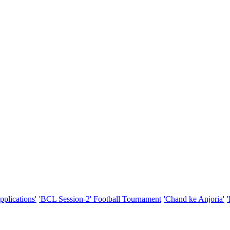
pplications'
'BCL Session-2' Football Tournament
'Chand ke Anjoria'