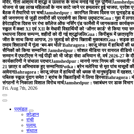
मंदिर, गीता आश्रम में श्रद्धा व उल्लास के साथ मनाई गई गुरु पूर्णिमा
Jamshedpur :
योजना से छह लाख महिलाओं के नाम काटे जाने पर हमलावर हुई भाजपा, प्रदेश प्र
बैठक में तैयारियो पर चर्चा
Jamshedpur : कारगिल विजय दिवस पर यूनाइटेड ह्यूमन
की जनगणना से जुड़ी तस्वीरों की प्रदर्शनी का किया उद्घाटन
Gua : गुवा में लग
हेपेटाइटिस दिवस पर रंभा कॉलेज ऑफ नर्सिंग एंड फार्मेसी में जागरूकता कार्य
स्कूल में कक्षा XI एवं XII के मेधावी विद्यार्थियों को ‘ऑनर कार्ड’ से किया गया स
स्थापना दिवस सम्पन्न, शहीदों को दी गई श्रद्धांजलि
Gua : किरीबुरू में छात्रवृत्
जीत के साथ किया आगाज, 29 जुलाई को होगा खिताबी मुकाबला
Gua : सड़क हाद
तमाम शिवालयों में गूंजा ‘बम-बम भोले’
Bahragora : काजू जंगल में हाथियों की धम
सैनिकों को किया सम्मानित
Jamshedpur : सोशल मीडिया पर वायरल वीडियो के 
सम्मान में एफटीएस ने नई पीढ़ी को भी जोड़ा सेवा अभियान से, वर्ष 2026-27 के दौ
कार्यकारिणी ने संभाला पदभार
Jamshedpur : मानगो नगर निगम की ‘मनमानी’ के ख
21 छात्र व अभिभावक हुए सम्मानित
Potka : ब्रेन मलेरिया से मृत पांच मासूमों की
आवेदन
Bahragora : काजू जंगल में हाथियों की धमक से मानुषमुड़िया में दहशत,
पब्लिक स्कूल पुंदाग समेत 7 ब्रांच के खिलाड़ियों ने लिया हिस्सा
Bahragora : मौदा
संगठनों ने निकाला विशाल विरोध मार्च
Jamshedpur : रक्षाबंधन पर डाक विभाग क
Fri. Aug 7th, 2026
प्रमंडल
कोल्हान
रांची
पलामू
संथाल