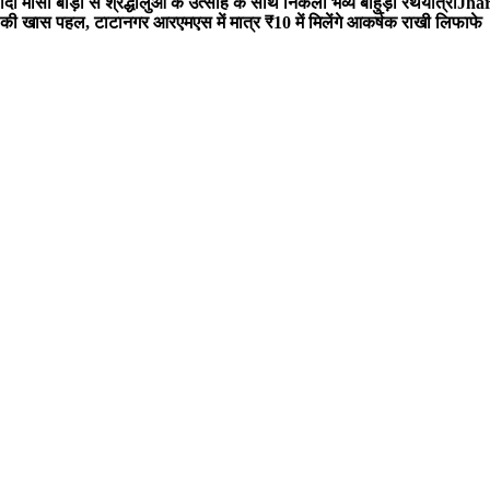
 मौसी बाड़ी से श्रद्धालुओं के उत्साह के साथ निकली भव्य बाहुड़ा रथयात्रा
Jharg
ी खास पहल, टाटानगर आरएमएस में मात्र ₹10 में मिलेंगे आकर्षक राखी लिफाफे