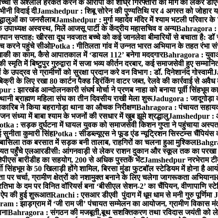
बच्ची से अश्लील हरकत करने के आरोपी की शीघ्र गिरफ्तारी की मांग को लेकर डीएस
वभीनी विदाई दी
Jamshedpur : शिबू सोरेन की पुण्यतिथि पर 4 अगस्त को जोहार यात्रा म
रद्धालुओं का जनसैलाब
Jamshedpur : मुर्गा महादेव मंदिर में श्याम भटली परिवार क
पाध्यक्ष अस्वस्थ, मिलें आजसू पार्टी के केंद्रीय महासचिव व अन्य
Bahragora : क
तनपान सप्ताह: खीरसा दूध नवजात बच्चे को कई जानलेवा बीमारियों से बचाता है: डॉ
 करने पहुंचे सीओ
Potka : गीतिलता गांव में उन्नत भारत अभियान के तहत रंभा स
ाकी का काम, कैसे आपातकाल में ‘डायल 112’ बनेगा मददगार
Bahragora : युवाओं
ृति में बिष्टुपुर गुरुद्वारा में सजा भव्य कीर्तन दरबार, कई समाजसेवी हुए सम्मानि
 उपद्रव से ग्रामीणों को सुरक्षा प्रदान करे वन विभाग : डॉ. दिनेशानंद गोस्वामी
J
री के लिए रखा 80 कार्टन पैक्ड ड्रिंकिंग वाटर जब्त, रेलवे की कार्रवाई से अवैध क
 : झारखंड आन्दोलनकारी संघर्ष मोर्चा ने प्रणब नाहा को बनाया पूर्वी सिंहभूम 
ानी ब्राह्मण महिला संघ का तीन दिवसीय राखी मेला शुरू
Jadugora : जादूगोड़ा 
ारिब ने किया बहरागोड़ा थाना का औचक निरीक्षण
Bahragora : पंचायत सहायको
ंध्या में बाबा श्याम के भजनों की रसधार में खुब झूमे श्रद्धालु
Jamshedpur : आर
otka : सड़क दुर्घटना में घायल युवक को समाजसेवी किशन गुप्ता ने पहुंचाया अस्प
 सुनीता कुमारी सिंह
Potka : सीडब्ल्यूएस ने फूड एंड न्यूट्रिशन सिस्टम्स चैंपियंस
बासिला तक बरसात में सड़क बनी तालाब, राहगिरों का चलना हुआ मुश्किल
Bahgrag
ायत पहुँचे एलआरडीसी: आंगनवाड़ी से लेकर राशन दुकान और स्कूल तक का परखा
ेपीएस बारीडीह का सहयोग, 200 से अधिक पुस्तकें भेंट
Jamshedpur नरभेराम टीव
 सिंहभूम के 50 खिलाड़ी होंगे शामिल, बिरसा मुंडा फुटबॉल स्टेडियम में होना है 
 पर चर्चा, ग्रामीण क्षेत्रों को नशामुक्त बनाने के लिए चलेगा जागरूकता अभियान
R
ा के दम पर विनित वॉरियर्स बना ‘बीसीएल सेशन-2’ का चैंपियन, वीणापाणि स्टेडिय
ल ऐप की हुई शुरूआत
Ranchi : एसआर डीएवी पुंदाग में धूम धाम से मनी गुरु पूर्णिमा
J
am : झाड़ग्राम में ‘जी राम जी’ पंचायत सम्मेलन का आयोजन, ग्रामीण विकास मंत्
ाना
Bahragora : संगठन की मजबूती,बूथ सशक्तिकरण तथा रविदास जयंती को लेकर