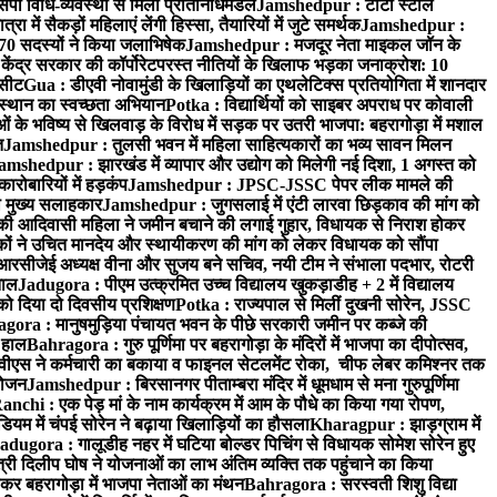
पी विधि-व्यवस्था से मिला प्रतिनिधिमंडल
Jamshedpur : टाटा स्टील
ें सैकड़ों महिलाएं लेंगी हिस्सा, तैयारियों में जुटे समर्थक
Jamshedpur :
े 70 सदस्यों ने किया जलाभिषेक
Jamshedpur : मजदूर नेता माइकल जॉन के
ेंद्र सरकार की कॉर्पोरेटपरस्त नीतियों के खिलाफ भड़का जनाक्रोश: 10
 सीट
Gua : डीएवी नोवामुंडी के खिलाड़ियों का एथलेटिक्स प्रतियोगिता में शानदार
ंस्थान का स्वच्छता अभियान
Potka : विद्यार्थियों को साइबर अपराध पर कोवाली
 के भविष्य से खिलवाड़ के विरोध में सड़क पर उतरी भाजपा: बहरागोड़ा में मशाल
त
Jamshedpur : तुलसी भवन में महिला साहित्यकारों का भव्य सावन मिलन
amshedpur : झारखंड में व्यापार और उद्योग को मिलेगी नई दिशा, 1 अगस्त को
ारोबारियों में हड़कंप
Jamshedpur : JPSC-JSSC पेपर लीक मामले की
का मुख्य सलाहकार
Jamshedpur : जुगसलाई में एंटी लारवा छिड़काव की मांग को
की आदिवासी महिला ने जमीन बचाने की लगाई गुहार, विधायक से निराश होकर
ं ने उचित मानदेय और स्थायीकरण की मांग को लेकर विधायक को सौंपा
सीजेई अध्यक्ष वीना और सुजय बने सचिव, नयी टीम ने संभाला पदभार, रोटरी
ताल
Jadugora : पीएम उत्क्रमित उच्च विद्यालय खुकड़ाडीह + 2 में विद्यालय
 को दिया दो दिवसीय प्रशिक्षण
Potka : राज्यपाल से मिलीं दुखनी सोरेन, JSSC
ora : मानुषमुड़िया पंचायत भवन के पीछे सरकारी जमीन पर कब्जे की
 हाल
Bahragora : गुरु पूर्णिमा पर बहरागोड़ा के मंदिरों में भाजपा का दीपोत्सव,
ीएस ने कर्मचारी का बकाया व फाइनल सेटलमेंट रोका, चीफ लेबर कमिश्नर तक
आयोजन
Jamshedpur : बिरसानगर पीताम्बरा मंदिर में धूमधाम से मना गुरुपूर्णिमा
anchi : एक पेड़ मां के नाम कार्यक्रम में आम के पौधे का किया गया रोपण,
म में चंपई सोरेन ने बढ़ाया खिलाड़ियों का हौसला
Kharagpur : झाड़ग्राम में
adugora : गालूडीह नहर में घटिया बोल्डर पिचिंग से विधायक सोमेश सोरेन हुए
री दिलीप घोष ने योजनाओं का लाभ अंतिम व्यक्ति तक पहुंचाने का किया
 बहरागोड़ा में भाजपा नेताओं का मंथन
Bahragora : सरस्वती शिशु विद्या