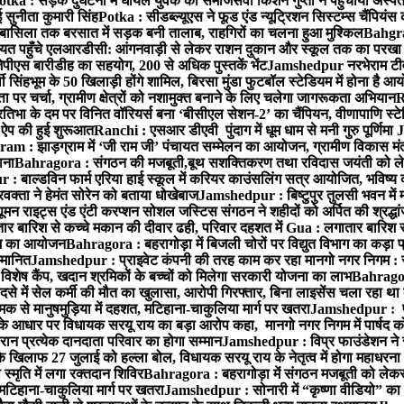
otka : सड़क दुर्घटना में घायल युवक को समाजसेवी किशन गुप्ता ने पहुंचाया अस्प
 सुनीता कुमारी सिंह
Potka : सीडब्ल्यूएस ने फूड एंड न्यूट्रिशन सिस्टम्स चैंपियंस
बासिला तक बरसात में सड़क बनी तालाब, राहगिरों का चलना हुआ मुश्किल
Bahgrag
ायत पहुँचे एलआरडीसी: आंगनवाड़ी से लेकर राशन दुकान और स्कूल तक का परखा
ेपीएस बारीडीह का सहयोग, 200 से अधिक पुस्तकें भेंट
Jamshedpur नरभेराम टीव
 सिंहभूम के 50 खिलाड़ी होंगे शामिल, बिरसा मुंडा फुटबॉल स्टेडियम में होना है 
 पर चर्चा, ग्रामीण क्षेत्रों को नशामुक्त बनाने के लिए चलेगा जागरूकता अभियान
R
ा के दम पर विनित वॉरियर्स बना ‘बीसीएल सेशन-2’ का चैंपियन, वीणापाणि स्टेडिय
ल ऐप की हुई शुरूआत
Ranchi : एसआर डीएवी पुंदाग में धूम धाम से मनी गुरु पूर्णिमा
J
am : झाड़ग्राम में ‘जी राम जी’ पंचायत सम्मेलन का आयोजन, ग्रामीण विकास मंत्
ाना
Bahragora : संगठन की मजबूती,बूथ सशक्तिकरण तथा रविदास जयंती को लेकर
 बाल्डविन फार्म एरिया हाई स्कूल में करियर काउंसलिंग सत्र आयोजित, भविष्य की राह
वक्ता ने हेमंत सोरेन को बताया धोखेबाज
Jamshedpur : बिष्टुपुर तुलसी भवन में 
 राइट्स एंड एंटी करप्शन सोशल जस्टिस संगठन ने शहीदों को अर्पित की श्रद्धा
ातार बारिश से कच्चे मकान की दीवार ढही, परिवार दहशत में
Gua : लगातार बारिश से
क्रम का आयोजन
Bahragora : बहरागोड़ा में बिजली चोरों पर विद्युत विभाग का कड़ा 
म्मानित
Jamshedpur : प्राइवेट कंपनी की तरह काम कर रहा मानगो नगर निगम : 
ति विशेष कैंप, खदान श्रमिकों के बच्चों को मिलेगा सरकारी योजना का लाभ
Bahragora
से में सेल कर्मी की मौत का खुलासा, आरोपी गिरफ्तार, बिना लाइसेंस चला रहा था
क से मानुषमुड़िया में दहशत, मटिहाना-चाकुलिया मार्ग पर खतरा
Jamshedpur : पूर्
आधार पर विधायक सरयू राय का बड़ा आरोप कहा, मानगो नगर निगम में पार्षद क
रान प्रत्येक दानदाता परिवार का होगा सम्मान
Jamshedpur : विप्र फाउंडेशन ने 
िलाफ 27 जुलाई को हल्ला बोल, विधायक सरयू राय के नेतृत्व में होगा महाधरना
 स्मृति में लगा रक्तदान शिविर
Bahragora : बहरागोड़ा में संगठन मजबूती को लेकर
 मटिहाना-चाकुलिया मार्ग पर खतरा
Jamshedpur : सोनारी में “कृष्णा वीडियो” क