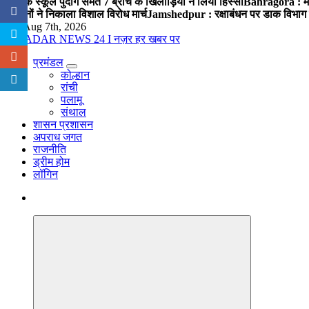
पब्लिक स्कूल पुंदाग समेत 7 ब्रांच के खिलाड़ियों ने लिया हिस्सा
Bahragora : मौदा
संगठनों ने निकाला विशाल विरोध मार्च
Jamshedpur : रक्षाबंधन पर डाक विभाग क
Fri. Aug 7th, 2026
प्रमंडल
नज़र हर खबर पर
कोल्हान
रांची
पलामू
संथाल
शासन प्रशासन
अपराध जगत
राजनीति
ड्रीम होम
लॉगिन