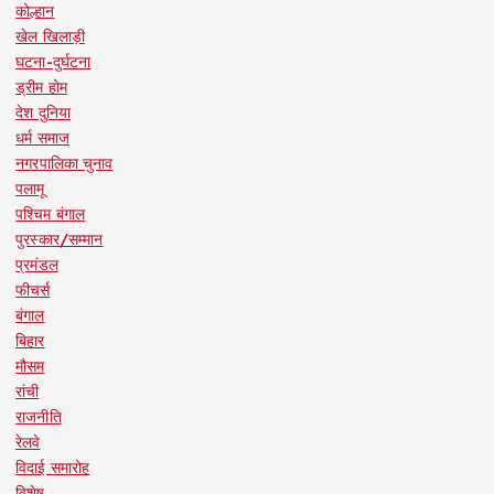
कोल्हान
खेल खिलाड़ी
घटना-दुर्घटना
ड्रीम होम
देश दुनिया
धर्म समाज
नगरपालिका चुनाव
पलामू
पश्चिम बंगाल
पुरस्कार/सम्मान
प्रमंडल
फीचर्स
बंगाल
बिहार
मौसम
रांची
राजनीति
रेलवे
विदाई समारोह
विशेष