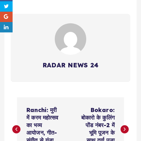
RADAR NEWS 24
P
Ranchi: मुरी
Bokaro:
o
में करम महोत्सव
बोकारो के कुलिंग
का भव्य
पोंड नंबर-2 में
s
आयोजन, गीत-
भूमि पूजन के
संगीत से गूंजा
साथ दुर्गा पूजा