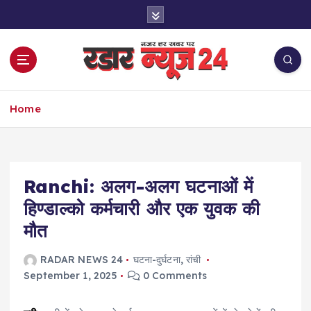
S
k
i
p
t
o
नज़र हर खबर पर
c
Home
o
n
t
e
Ranchi: अलग-अलग घटनाओं में
n
t
हिण्डाल्को कर्मचारी और एक युवक की
मौत
RADAR NEWS 24
घटना-दुर्घटना
,
रांची
September 1, 2025
0 Comments