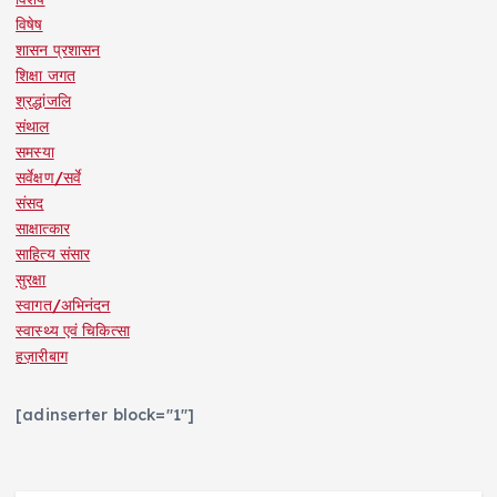
विषेष
शासन प्रशासन
शिक्षा जगत
श्रद्धांजलि
संथाल
समस्या
सर्वेक्षण/सर्वे
संसद
साक्षात्कार
साहित्य संसार
सुरक्षा
स्वागत/अभिनंदन
स्वास्थ्य एवं चिकित्सा
हज़ारीबाग
[adinserter block="1"]