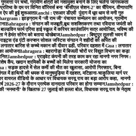
वत्ता पर चर्चा, ग्रामीण क्षेत्रों को नशामुक्त बनाने के लिए चलेगा जागरूकता
तिभा के दम पर विनित वॉरियर्स बना ‘बीसीएल सेशन-2’ का चैंपियन, वीणापाणि
इल ऐप की हुई शुरूआत
Ranchi : एसआर डीएवी पुंदाग में धूम धाम से मनी गुरु
hargram : झाड़ग्राम में ‘जी राम जी’ पंचायत सम्मेलन का आयोजन, ग्रामीण
ाना
Bahragora : संगठन की मजबूती,बूथ सशक्तिकरण तथा रविदास जयंती को
ल्डविन फार्म एरिया हाई स्कूल में करियर काउंसलिंग सत्र आयोजित, भविष्य की
ा ने हेमंत सोरेन को बताया धोखेबाज
Jamshedpur : बिष्टुपुर तुलसी भवन में
इट्स एंड एंटी करप्शन सोशल जस्टिस संगठन ने शहीदों को अर्पित की
ें लगातार बारिश से कच्चे मकान की दीवार ढही, परिवार दहशत में
Gua : लगातार
रम का आयोजन
Bahragora : बहरागोड़ा में बिजली चोरों पर विद्युत विभाग का कड़ा
मानित
Jamshedpur : प्राइवेट कंपनी की तरह काम कर रहा मानगो नगर निगम :
 विशेष कैंप, खदान श्रमिकों के बच्चों को मिलेगा सरकारी योजना का
a : सड़क हादसे में सेल कर्मी की मौत का खुलासा, आरोपी गिरफ्तार, बिना
 में हाथियों की धमक से मानुषमुड़िया में दहशत, मटिहाना-चाकुलिया मार्ग पर
 वायरल वीडियो के आधार पर विधायक सरयू राय का बड़ा आरोप कहा, मानगो
ष 2026-27 के दौरान प्रत्येक दानदाता परिवार का होगा सम्मान
Jamshedpur :
‘मनमानी’ के खिलाफ 27 जुलाई को हल्ला बोल, विधायक सरयू राय के नेतृत्व