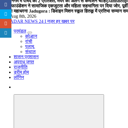
नगर निगम में पार्षद को 2 प्रतिशत, मेयर को अलग से कमीशन चाहिए
Jamshedpur 
विप्र फाउंडेशन ने सामाजिक एकजुटता और महिला सहभागिता पर दिया जोर, पूर्वी 
में होगा महाधरना
Jadugora : डिवाइन मिशन स्कूल हितकू में प्रतिभा सम्मान स
Sat. Aug 8th, 2026
प्रमंडल
नज़र हर खबर पर
कोल्हान
रांची
पलामू
संथाल
शासन प्रशासन
अपराध जगत
राजनीति
ड्रीम होम
लॉगिन