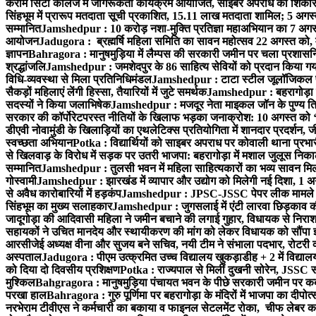
करीम सिटी कॉलेज में जागरूकता कार्यक्रम आयोजित, साइबर अपराध का शिकार ह
सिंहभूम में प्रारूप मतदाता सूची प्रकाशित, 15.11 लाख मतदाता शामिल; 5 अगस
सम्मानित
Jamshedpur : 10 करोड़ नशा-मुक्ति प्रतिज्ञा महाअभियान का 7 अगस्त 
आयोजन
Jadugora : ब्रह्मर्षि महिला समिति का सावन महोत्सव 22 अगस्त को, म
ज्ञापन
Bahragora : मानुषमुड़िया में लैम्पस की सरकारी जमीन पर चला प्रशासनिक
श्रद्धांजलि
Jamshedpur : जमशेदपुर के 86 साहित्य सेवियों को प्रदान किया गया ‘भ
विधि-व्यवस्था से मिला प्रतिनिधिमंडल
Jamshedpur : टाटा स्टील जूलॉजिकल पार्क 
सैकड़ों महिलाएं लेंगी हिस्सा, तैयारियों में जुटे समर्थक
Jamshedpur : बहरागोड़ा मे
सदस्यों ने किया जलाभिषेक
Jamshedpur : मजदूर नेता माइकल जॉन के पुण्य ति
सरकार की कॉर्पोरेटपरस्त नीतियों के खिलाफ भड़का जनाक्रोश: 10 अगस्त को 
डीएवी नोवामुंडी के खिलाड़ियों का एथलेटिक्स प्रतियोगिता में शानदार प्रदर्शन,
स्वच्छता अभियान
Potka : विद्यार्थियों को साइबर अपराध पर कोवाली थाना प्रभ
से खिलवाड़ के विरोध में सड़क पर उतरी भाजपा: बहरागोड़ा में मशाल जुलूस नि
सम्मानित
Jamshedpur : तुलसी भवन में महिला साहित्यकारों का भव्य सावन मिलन 
गोस्वामी
Jamshedpur : झारखंड में व्यापार और उद्योग को मिलेगी नई दिशा, 1 अग
से अवैध कारोबारियों में हड़कंप
Jamshedpur : JPSC-JSSC पेपर लीक मामले की
सिंहभूम का मुख्य सलाहकार
Jamshedpur : जुगसलाई में एंटी लारवा छिड़काव की 
जादूगोड़ा की आदिवासी महिला ने जमीन बचाने की लगाई गुहार, विधायक से निरा
सहायकों ने उचित मानदेय और स्थायीकरण की मांग को लेकर विधायक को सौंपा ज
आरसीजेई अध्यक्ष वीना और सुजय बने सचिव, नयी टीम ने संभाला पदभार, रोटरी क
अस्पताल
Jadugora : पीएम उत्क्रमित उच्च विद्यालय खुकड़ाडीह + 2 में विद्यालय
को दिया दो दिवसीय प्रशिक्षण
Potka : राज्यपाल से मिलीं दुखनी सोरेन, JSSC सं
मुश्किल
Bahgragora : मानुषमुड़िया पंचायत भवन के पीछे सरकारी जमीन पर कब्ज
परखा हाल
Bahragora : गुरु पूर्णिमा पर बहरागोड़ा के मंदिरों में भाजपा का दीपोत
नरभेराम टीवीएस ने कर्मचारी का बकाया व फाइनल सेटलमेंट रोका, चीफ लेबर क