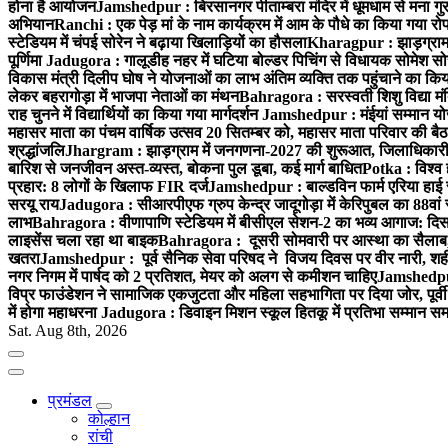
होना है आयोजन
Jamshedpur : बिरसानगर पीताम्बरा मंदिर में धूमधाम से मना गुरुप
अभियान
Ranchi : एक पेड़ मां के नाम कार्यक्रम में आम के पौधे का किया गया रो
स्टेडियम में चंपई सोरेन ने बढ़ाया खिलाड़ियों का हौसला
Kharagpur : झाड़ग्राम म
पूर्णिमा
Jadugora : गालूडीह नहर में घटिया बोल्डर पिचिंग से विधायक सोमेश 
विकास मंत्री दिलीप घोष ने योजनाओं का लाभ अंतिम व्यक्ति तक पहुंचाने का किय
लेकर बहरागोड़ा में भाजपा नेताओं का मंथन
Bahragora : सरस्वती शिशु विद्या मंदि
राह चुनने में विद्यार्थियों का किया गया मार्गदर्शन
Jamshedpur : मंईयां सम्मान योज
महासर माता का पंचम वार्षिक उत्सव 20 सितम्बर को, महासर माता परिवार की बैठक 
श्रद्धांजलि
Jhargram : झाड़ग्राम में जनगणना-2027 की शुरूआत, जिलाधिकारी ने 
बारिश से जनजीवन अस्त-व्यस्त, बोकना पुल डूबा, कई मार्ग बाधित
Potka : विश्व 
प्रहार: 8 लोगों के खिलाफ FIR दर्ज
Jamshedpur : बाल्डविन फार्म एरिया हाई स्क
सरयू राय
Jadugora : सीआरपीएफ ग्रुप केन्द्र जादूगोड़ा में केरिपुबल का 88वां स
लाभ
Bahragora : वीणापाणि स्टेडियम में बीसीएल सेशन-2 का भव्य आगाज: दि
लाइसेंस चला रहा था बाइक
Bahragora : दूसरी सोमवारी पर आस्था का सैलाब, चि
खतरा
Jamshedpur : पूर्व सैनिक सेवा परिषद ने विजय दिवस पर वीर नारी, शहीद
नगर निगम में पार्षद को 2 प्रतिशत, मेयर को अलग से कमीशन चाहिए
Jamshedpur 
विप्र फाउंडेशन ने सामाजिक एकजुटता और महिला सहभागिता पर दिया जोर, पूर्वी 
में होगा महाधरना
Jadugora : डिवाइन मिशन स्कूल हितकू में प्रतिभा सम्मान स
Sat. Aug 8th, 2026
प्रमंडल
कोल्हान
रांची