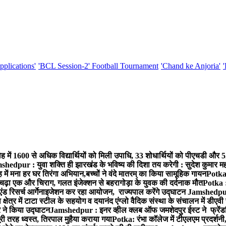
pplications'
'BCL Session-2' Football Tournament
'Chand ke Anjoria'
ह में 1600 से अधिक विद्यार्थियों को मिली उपाधि, 33 शोधार्थियों को पीएचडी और 
hedpur : युवा शक्ति ही झारखंड के भविष्य की दिशा तय करेगी : सुदेश कुमार म
 में मना हर घर तिरंगा अभियान,बच्चों ने वंदे मातरम् का किया सामूहिक गायन
Potka 
 चढ़ा एक और चिराग, गलत इंजेक्शन से बहरागोड़ा के युवक की दर्दनाक मौत
Potka :
ंड रिसर्च आर्गेनाइजेशन कर रहा आयोजन, राज्यपाल करेंगे उद्घाटन
Jamshedpur 
ेत्र में टाटा स्टील के सहयोग व दयानंद एंग्लो वैदिक संस्था के संचालन में डीएवी 
ार ने किया उद्घाटन
Jamshedpur : इनर व्हील क्लब ऑफ जमशेदपुर ईस्ट ने फ्रेंडश
ी तरह ध्वस्त, तिरपाल मुहैया कराया गया
Potka: रंभा कॉलेज में टीएलएम प्रदर्शनी,