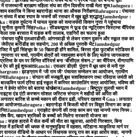
ur : झारखंड आन्दोलनकारी संघर्ष मोर्चा ने प्रणब नाहा को बनाया पूर्वी
 राजस्थानी ब्राह्मण महिला संघ का तीन दिवसीय राखी मेला शुरू
Jadugora :
ाम वकारिब ने किया बहरागोड़ा थाना का औचक निरीक्षण
Bahragora : पंचायत
्या में बाबा श्याम के भजनों की रसधार में खुब झूमे श्रद्धालु
Jamshedpur :
a : सड़क दुर्घटना में घायल युवक को समाजसेवी किशन गुप्ता ने पहुंचाया
 सुनीता कुमारी सिंह
Potka : सीडब्ल्यूएस ने फूड एंड न्यूट्रिशन सिस्टम्स चैंपियंस
सिला तक बरसात में सड़क बनी तालाब, राहगिरों का चलना हुआ
ा पंचायत पहुँचे एलआरडीसी: आंगनवाड़ी से लेकर राशन दुकान और स्कूल तक का
 जेपीएस बारीडीह का सहयोग, 200 से अधिक पुस्तकें भेंट
Jamshedpur
ें पूर्वी सिंहभूम के 50 खिलाड़ी होंगे शामिल, बिरसा मुंडा फुटबॉल स्टेडियम में
वत्ता पर चर्चा, ग्रामीण क्षेत्रों को नशामुक्त बनाने के लिए चलेगा जागरूकता
तिभा के दम पर विनित वॉरियर्स बना ‘बीसीएल सेशन-2’ का चैंपियन, वीणापाणि
इल ऐप की हुई शुरूआत
Ranchi : एसआर डीएवी पुंदाग में धूम धाम से मनी गुरु
hargram : झाड़ग्राम में ‘जी राम जी’ पंचायत सम्मेलन का आयोजन, ग्रामीण
ाना
Bahragora : संगठन की मजबूती,बूथ सशक्तिकरण तथा रविदास जयंती को
ल्डविन फार्म एरिया हाई स्कूल में करियर काउंसलिंग सत्र आयोजित, भविष्य की
ा ने हेमंत सोरेन को बताया धोखेबाज
Jamshedpur : बिष्टुपुर तुलसी भवन में
इट्स एंड एंटी करप्शन सोशल जस्टिस संगठन ने शहीदों को अर्पित की
ें लगातार बारिश से कच्चे मकान की दीवार ढही, परिवार दहशत में
Gua : लगातार
रम का आयोजन
Bahragora : बहरागोड़ा में बिजली चोरों पर विद्युत विभाग का कड़ा
मानित
Jamshedpur : प्राइवेट कंपनी की तरह काम कर रहा मानगो नगर निगम :
 विशेष कैंप, खदान श्रमिकों के बच्चों को मिलेगा सरकारी योजना का
a : सड़क हादसे में सेल कर्मी की मौत का खुलासा, आरोपी गिरफ्तार, बिना
 में हाथियों की धमक से मानुषमुड़िया में दहशत, मटिहाना-चाकुलिया मार्ग पर
 वायरल वीडियो के आधार पर विधायक सरयू राय का बड़ा आरोप कहा, मानगो