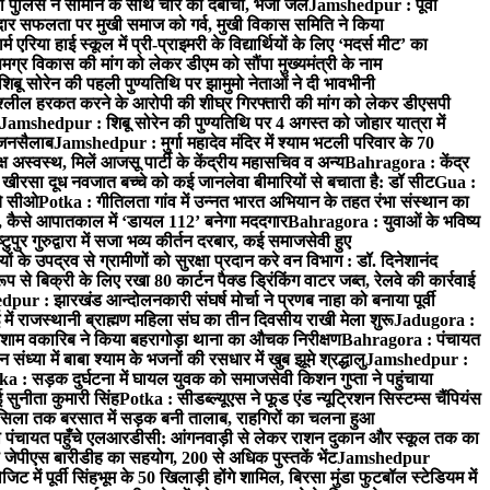
 पुलिस ने सामान के साथ चोर को दबोचा, भेजा जेल
Jamshedpur : पूर्वी
र सफलता पर मुखी समाज को गर्व, मुखी विकास समिति ने किया
रिया हाई स्कूल में प्री-प्राइमरी के विद्यार्थियों के लिए ‘मदर्स मीट’ का
ग्र विकास की मांग को लेकर डीएम को सौंपा मुख्यमंत्री के नाम
बू सोरेन की पहली पुण्यतिथि पर झामुमो नेताओं ने दी भावभीनी
अश्लील हरकत करने के आरोपी की शीघ्र गिरफ्तारी की मांग को लेकर डीएसपी
Jamshedpur : शिबू सोरेन की पुण्यतिथि पर 4 अगस्त को जोहार यात्रा में
ा जनसैलाब
Jamshedpur : मुर्गा महादेव मंदिर में श्याम भटली परिवार के 70
 अस्वस्थ, मिलें आजसू पार्टी के केंद्रीय महासचिव व अन्य
Bahragora : केंद्र
: खीरसा दूध नवजात बच्चे को कई जानलेवा बीमारियों से बचाता है: डॉ सीट
Gua :
चे सीओ
Potka : गीतिलता गांव में उन्नत भारत अभियान के तहत रंभा संस्थान का
 कैसे आपातकाल में ‘डायल 112’ बनेगा मददगार
Bahragora : युवाओं के भविष्य
ुपुर गुरुद्वारा में सजा भव्य कीर्तन दरबार, कई समाजसेवी हुए
के उपद्रव से ग्रामीणों को सुरक्षा प्रदान करे वन विभाग : डॉ. दिनेशानंद
 से बिक्री के लिए रखा 80 कार्टन पैक्ड ड्रिंकिंग वाटर जब्त, रेलवे की कार्रवाई
ur : झारखंड आन्दोलनकारी संघर्ष मोर्चा ने प्रणब नाहा को बनाया पूर्वी
 राजस्थानी ब्राह्मण महिला संघ का तीन दिवसीय राखी मेला शुरू
Jadugora :
ाम वकारिब ने किया बहरागोड़ा थाना का औचक निरीक्षण
Bahragora : पंचायत
्या में बाबा श्याम के भजनों की रसधार में खुब झूमे श्रद्धालु
Jamshedpur :
a : सड़क दुर्घटना में घायल युवक को समाजसेवी किशन गुप्ता ने पहुंचाया
 सुनीता कुमारी सिंह
Potka : सीडब्ल्यूएस ने फूड एंड न्यूट्रिशन सिस्टम्स चैंपियंस
सिला तक बरसात में सड़क बनी तालाब, राहगिरों का चलना हुआ
ा पंचायत पहुँचे एलआरडीसी: आंगनवाड़ी से लेकर राशन दुकान और स्कूल तक का
 जेपीएस बारीडीह का सहयोग, 200 से अधिक पुस्तकें भेंट
Jamshedpur
ें पूर्वी सिंहभूम के 50 खिलाड़ी होंगे शामिल, बिरसा मुंडा फुटबॉल स्टेडियम में