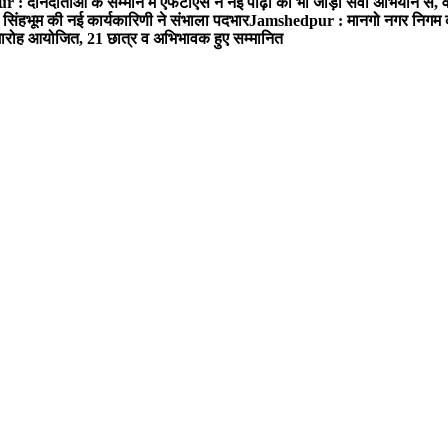
: दानदाताओं के सम्मान में एफटीएस ने नई पीढ़ी को भी जोड़ा सेवा अभियान से, वर्
सिंहभूम की नई कार्यकारिणी ने संभाला पदभार
Jamshedpur : मानगो नगर निगम की 
मारोह आयोजित, 21 छात्र व अभिभावक हुए सम्मानित