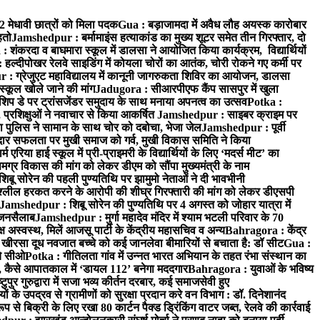
52 मेधावी छात्रों को मिला पदक
Gua : बड़ाजामदा में अवैध लौह अयस्क कारोबार
हतो
Jamshedpur : बर्मामाइंस हत्याकांड का मुख्य शूटर समेत तीन गिरफ्तार, दो
: शंकरदा व बाघमारा स्कूल में डालसा ने आयोजित किया कार्यक्रम, विद्यार्थियों
 हल्दीपोखर रेलवे साइडिंग में कोयला चोरों का आतंक, चोरी रोकने गए कर्मी पर
: ग्रेजुएट महाविद्यालय में कानूनी जागरुकता शिविर का आयोजन, डालसा
स्कूल खोले जाने की मांग
Jadugora : सीआरपीएफ कैंप सासपुर में खुला
िप डे पर ट्रांसजेंडर समुदाय के साथ मनाया अपनत्व का उत्सव
Potka :
 प्रशिक्षुओं ने नवाचार से किया आकर्षित
Jamshedpur : साइबर क्राइम पर
 पुलिस ने सामान के साथ चोर को दबोचा, भेजा जेल
Jamshedpur : पूर्वी
र सफलता पर मुखी समाज को गर्व, मुखी विकास समिति ने किया
रिया हाई स्कूल में प्री-प्राइमरी के विद्यार्थियों के लिए ‘मदर्स मीट’ का
ग्र विकास की मांग को लेकर डीएम को सौंपा मुख्यमंत्री के नाम
बू सोरेन की पहली पुण्यतिथि पर झामुमो नेताओं ने दी भावभीनी
अश्लील हरकत करने के आरोपी की शीघ्र गिरफ्तारी की मांग को लेकर डीएसपी
Jamshedpur : शिबू सोरेन की पुण्यतिथि पर 4 अगस्त को जोहार यात्रा में
ा जनसैलाब
Jamshedpur : मुर्गा महादेव मंदिर में श्याम भटली परिवार के 70
 अस्वस्थ, मिलें आजसू पार्टी के केंद्रीय महासचिव व अन्य
Bahragora : केंद्र
: खीरसा दूध नवजात बच्चे को कई जानलेवा बीमारियों से बचाता है: डॉ सीट
Gua :
चे सीओ
Potka : गीतिलता गांव में उन्नत भारत अभियान के तहत रंभा संस्थान का
 कैसे आपातकाल में ‘डायल 112’ बनेगा मददगार
Bahragora : युवाओं के भविष्य
ुपुर गुरुद्वारा में सजा भव्य कीर्तन दरबार, कई समाजसेवी हुए
के उपद्रव से ग्रामीणों को सुरक्षा प्रदान करे वन विभाग : डॉ. दिनेशानंद
 से बिक्री के लिए रखा 80 कार्टन पैक्ड ड्रिंकिंग वाटर जब्त, रेलवे की कार्रवाई