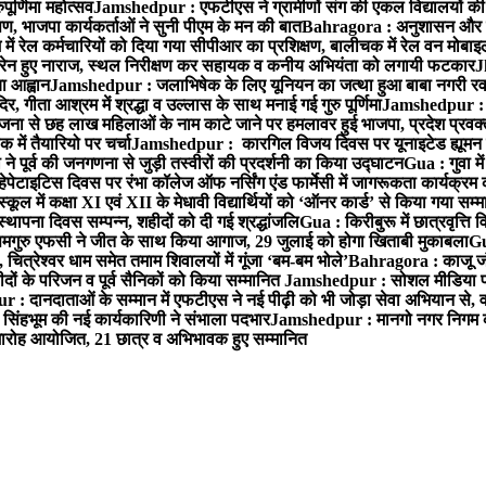
ूर्णिमा महोत्सव
Jamshedpur : एफटीएस ने ग्रामीणों संग की एकल विद्यालयों की गुण
पण, भाजपा कार्यकर्ताओं ने सुनी पीएम के मन की बात
Bahragora : अनुशासन और प्र
ें रेल कर्मचारियों को दिया गया सीपीआर का प्रशिक्षण, बालीचक में रेल वन मोबा
सोरेन हुए नाराज, स्थल निरीक्षण कर सहायक व कनीय अभियंता को लगायी फटकार
J
ा आह्वान
Jamshedpur : जलाभिषेक के लिए यूनियन का जत्था हुआ बाबा नगरी रव
र, गीता आश्रम में श्रद्धा व उल्लास के साथ मनाई गई गुरु पूर्णिमा
Jamshedpur : बा
ना से छह लाख महिलाओं के नाम काटे जाने पर हमलावर हुई भाजपा, प्रदेश प्रवक्त
में तैयारियो पर चर्चा
Jamshedpur : कारगिल विजय दिवस पर यूनाइटेड ह्यूमन रा
पूर्व की जनगणना से जुड़ी तस्वीरों की प्रदर्शनी का किया उद्घाटन
Gua : गुवा म
हेपेटाइटिस दिवस पर रंभा कॉलेज ऑफ नर्सिंग एंड फार्मेसी में जागरूकता कार्यक्
ूल में कक्षा XI एवं XII के मेधावी विद्यार्थियों को ‘ऑनर कार्ड’ से किया गया सम्
्थापना दिवस सम्पन्न, शहीदों को दी गई श्रद्धांजलि
Gua : किरीबुरू में छात्रवृत्ति
समगुरु एफसी ने जीत के साथ किया आगाज, 29 जुलाई को होगा खिताबी मुकाबला
Gu
त्रेश्वर धाम समेत तमाम शिवालयों में गूंजा ‘बम-बम भोले’
Bahragora : काजू जंगल
ों के परिजन व पूर्व सैनिकों को किया सम्मानित
Jamshedpur : सोशल मीडिया पर
: दानदाताओं के सम्मान में एफटीएस ने नई पीढ़ी को भी जोड़ा सेवा अभियान से, वर्
सिंहभूम की नई कार्यकारिणी ने संभाला पदभार
Jamshedpur : मानगो नगर निगम की 
मारोह आयोजित, 21 छात्र व अभिभावक हुए सम्मानित