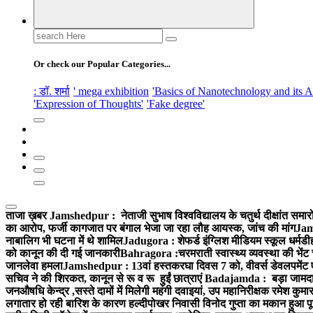
Search
for:
Or check our Popular Categories...
: डॉ. शर्मा
' mega exhibition
'Basics of Nanotechnology and its A
'Expression of Thoughts'
'Fake degree'
ताजा ख़बर
Jamshedpur : नेताजी सुभाष विश्वविद्यालय के चतुर्थ दीक्षांत समारो
का आरोप, फर्जी कागजात पर बंगाल भेजा जा रहा लौह आयस्क, जांच की मांग
Jams
नाबालिग भी घटना में थे शामिल
Jadugora : शेफर्ड इंग्लिश मीडियम स्कूल धर्मडीह
को कानून की दी गई जानकारी
Bahragora :चरमराती स्वास्थ्य व्यवस्था की भेंट
जानलेवा हमला
Jamshedpur : 13वां हस्तकरघा दिवस 7 को, वीवर्स डेवलपमेंट ए
सचिव ने की शिरकत, कानून से रू व रू हुईं छात्राएं
Badajamda : बड़ा जामदा क्ष
जनऔषधि केन्द्र ,सस्ते दामों में मिलेगी महंगी दवाइयां, उप महानिरीक्षक रमेश कुम
लगातार हो रही बारिश के कारण हल्दीपोखर निवासी विनोद गुप्ता का मकान हुआ पूर