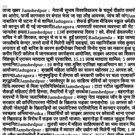
Skip
to
ताजा ख़बर
Jamshedpur : नेताजी सुभाष विश्वविद्यालय के चतुर्थ दीक्षांत समारो
content
का आरोप, फर्जी कागजात पर बंगाल भेजा जा रहा लौह आयस्क, जांच की मांग
Jams
नाबालिग भी घटना में थे शामिल
Jadugora : शेफर्ड इंग्लिश मीडियम स्कूल धर्मडीह
को कानून की दी गई जानकारी
Bahragora :चरमराती स्वास्थ्य व्यवस्था की भेंट
जानलेवा हमला
Jamshedpur : 13वां हस्तकरघा दिवस 7 को, वीवर्स डेवलपमेंट ए
सचिव ने की शिरकत, कानून से रू व रू हुईं छात्राएं
Badajamda : बड़ा जामदा क्ष
जनऔषधि केन्द्र ,सस्ते दामों में मिलेगी महंगी दवाइयां, उप महानिरीक्षक रमेश कुम
लगातार हो रही बारिश के कारण हल्दीपोखर निवासी विनोद गुप्ता का मकान हुआ पूर
करीम सिटी कॉलेज में जागरूकता कार्यक्रम आयोजित, साइबर अपराध का शिकार ह
सिंहभूम में प्रारूप मतदाता सूची प्रकाशित, 15.11 लाख मतदाता शामिल; 5 अगस
सम्मानित
Jamshedpur : 10 करोड़ नशा-मुक्ति प्रतिज्ञा महाअभियान का 7 अगस्त 
आयोजन
Jadugora : ब्रह्मर्षि महिला समिति का सावन महोत्सव 22 अगस्त को, म
ज्ञापन
Bahragora : मानुषमुड़िया में लैम्पस की सरकारी जमीन पर चला प्रशासनिक
श्रद्धांजलि
Jamshedpur : जमशेदपुर के 86 साहित्य सेवियों को प्रदान किया गया ‘भ
विधि-व्यवस्था से मिला प्रतिनिधिमंडल
Jamshedpur : टाटा स्टील जूलॉजिकल पार्क 
सैकड़ों महिलाएं लेंगी हिस्सा, तैयारियों में जुटे समर्थक
Jamshedpur : बहरागोड़ा मे
सदस्यों ने किया जलाभिषेक
Jamshedpur : मजदूर नेता माइकल जॉन के पुण्य ति
सरकार की कॉर्पोरेटपरस्त नीतियों के खिलाफ भड़का जनाक्रोश: 10 अगस्त को 
डीएवी नोवामुंडी के खिलाड़ियों का एथलेटिक्स प्रतियोगिता में शानदार प्रदर्शन,
स्वच्छता अभियान
Potka : विद्यार्थियों को साइबर अपराध पर कोवाली थाना प्रभ
से खिलवाड़ के विरोध में सड़क पर उतरी भाजपा: बहरागोड़ा में मशाल जुलूस नि
सम्मानित
Jamshedpur : तुलसी भवन में महिला साहित्यकारों का भव्य सावन मिलन 
गोस्वामी
Jamshedpur : झारखंड में व्यापार और उद्योग को मिलेगी नई दिशा, 1 अग