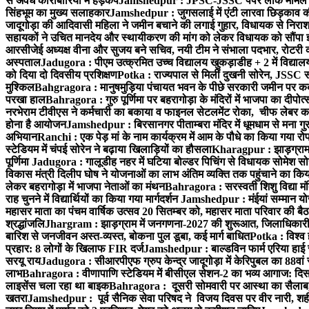
से अवैध कारोबारियों में हड़कंप
Jamshedpur : JPSC-JSSC पेपर लीक मामले की
सिंहभूम का मुख्य सलाहकार
Jamshedpur : जुगसलाई में एंटी लारवा छिड़काव की 
जादूगोड़ा की आदिवासी महिला ने जमीन बचाने की लगाई गुहार, विधायक से निरा
सहायकों ने उचित मानदेय और स्थायीकरण की मांग को लेकर विधायक को सौंपा ज
आरसीजेई अध्यक्ष वीना और सुजय बने सचिव, नयी टीम ने संभाला पदभार, रोटरी क
अस्पताल
Jadugora : पीएम उत्क्रमित उच्च विद्यालय खुकड़ाडीह + 2 में विद्यालय
को दिया दो दिवसीय प्रशिक्षण
Potka : राज्यपाल से मिलीं दुखनी सोरेन, JSSC सं
मुश्किल
Bahgragora : मानुषमुड़िया पंचायत भवन के पीछे सरकारी जमीन पर कब्ज
परखा हाल
Bahragora : गुरु पूर्णिमा पर बहरागोड़ा के मंदिरों में भाजपा का दीपोत
नरभेराम टीवीएस ने कर्मचारी का बकाया व फाइनल सेटलमेंट रोका, चीफ लेबर क
होना है आयोजन
Jamshedpur : बिरसानगर पीताम्बरा मंदिर में धूमधाम से मना गुरुप
अभियान
Ranchi : एक पेड़ मां के नाम कार्यक्रम में आम के पौधे का किया गया रो
स्टेडियम में चंपई सोरेन ने बढ़ाया खिलाड़ियों का हौसला
Kharagpur : झाड़ग्राम म
पूर्णिमा
Jadugora : गालूडीह नहर में घटिया बोल्डर पिचिंग से विधायक सोमेश 
विकास मंत्री दिलीप घोष ने योजनाओं का लाभ अंतिम व्यक्ति तक पहुंचाने का किय
लेकर बहरागोड़ा में भाजपा नेताओं का मंथन
Bahragora : सरस्वती शिशु विद्या मंदि
राह चुनने में विद्यार्थियों का किया गया मार्गदर्शन
Jamshedpur : मंईयां सम्मान योज
महासर माता का पंचम वार्षिक उत्सव 20 सितम्बर को, महासर माता परिवार की बैठक 
श्रद्धांजलि
Jhargram : झाड़ग्राम में जनगणना-2027 की शुरूआत, जिलाधिकारी ने 
बारिश से जनजीवन अस्त-व्यस्त, बोकना पुल डूबा, कई मार्ग बाधित
Potka : विश्व 
प्रहार: 8 लोगों के खिलाफ FIR दर्ज
Jamshedpur : बाल्डविन फार्म एरिया हाई स्क
सरयू राय
Jadugora : सीआरपीएफ ग्रुप केन्द्र जादूगोड़ा में केरिपुबल का 88वां स
लाभ
Bahragora : वीणापाणि स्टेडियम में बीसीएल सेशन-2 का भव्य आगाज: दि
लाइसेंस चला रहा था बाइक
Bahragora : दूसरी सोमवारी पर आस्था का सैलाब, चि
खतरा
Jamshedpur : पूर्व सैनिक सेवा परिषद ने विजय दिवस पर वीर नारी, शहीद