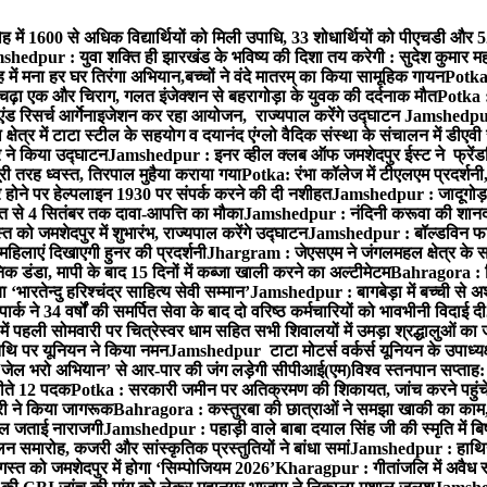
ह में 1600 से अधिक विद्यार्थियों को मिली उपाधि, 33 शोधार्थियों को पीएचडी और 
hedpur : युवा शक्ति ही झारखंड के भविष्य की दिशा तय करेगी : सुदेश कुमार म
 में मना हर घर तिरंगा अभियान,बच्चों ने वंदे मातरम् का किया सामूहिक गायन
Potka 
 चढ़ा एक और चिराग, गलत इंजेक्शन से बहरागोड़ा के युवक की दर्दनाक मौत
Potka :
ंड रिसर्च आर्गेनाइजेशन कर रहा आयोजन, राज्यपाल करेंगे उद्घाटन
Jamshedpur 
ेत्र में टाटा स्टील के सहयोग व दयानंद एंग्लो वैदिक संस्था के संचालन में डीएवी 
ार ने किया उद्घाटन
Jamshedpur : इनर व्हील क्लब ऑफ जमशेदपुर ईस्ट ने फ्रेंडश
ी तरह ध्वस्त, तिरपाल मुहैया कराया गया
Potka: रंभा कॉलेज में टीएलएम प्रदर्शनी,
ोने पर हेल्पलाइन 1930 पर संपर्क करने की दी नशीहत
Jamshedpur : जादूगोड़ा
्त से 4 सितंबर तक दावा-आपत्ति का मौका
Jamshedpur : नंदिनी करूवा की शानदा
को जमशेदपुर में शुभारंभ, राज्यपाल करेंगे उद्घाटन
Jamshedpur : बॉल्डविन फार्म ए
हिलाएं दिखाएगी हुनर की प्रदर्शनी
Jhargram : जेएसएम ने जंगलमहल क्षेत्र के सम
 डंडा, मापी के बाद 15 दिनों में कब्जा खाली करने का अल्टीमेटम
Bahragora : शि
ारतेन्दु हरिश्चंद्र साहित्य सेवी सम्मान’
Jamshedpur : बागबेड़ा में बच्ची से 
ने 34 वर्षों की समर्पित सेवा के बाद दो वरिष्ठ कर्मचारियों को भावभीनी विदाई दी
ं पहली सोमवारी पर चित्रेस्वर धाम सहित सभी शिवालयों में उमड़ा श्रद्धालुओं क
थि पर यूनियन ने किया नमन
Jamshedpur टाटा मोटर्स वर्कर्स यूनियन के उपाध्यक्ष
‘जेल भरो अभियान’ से आर-पार की जंग लड़ेगी सीपीआई(एम)
विश्व स्तनपान सप्ताह
 जीते 12 पदक
Potka : सरकारी जमीन पर अतिक्रमण की शिकायत, जांच करने पहुं
ारी ने किया जागरूक
Bahragora : कस्तुरबा की छात्राओं ने समझा खाकी का काम,
काल जताई नाराजगी
Jamshedpur : पहाड़ी वाले बाबा दयाल सिंह जी की स्मृति में बिष्ट
समारोह, कजरी और सांस्कृतिक प्रस्तुतियों ने बांधा समां
Jamshedpur : हाथियों 
स्त को जमशेदपुर में होगा ‘सिम्पोजियम 2026’
Kharagpur : गीतांजलि में अवैध रूप