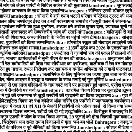
 CBI जांच की मांग को लेकर महानगर भाजपा ने निकाला मशाल जुलूश
Jamshedp
मांग को लेकर पार्षदों ने सिविल सर्जन से की मुलाकात
Jamshedpur : जुगसलाई में
श होकर कागजात के साथ किया प्रदर्शन
Bahragora : सीनियर एसपी डॉक्टर एहतेश
्ञापन
Jamshedpur : सोनारी में श्री श्याम भटली परिवार चेरिटेबल ट्रस्ट की भजन संध
्लब ऑफ जमशेदपुर ईस्ट का 49वाँ पदस्थापना समारोह गोलमुरी क्लब में संपन्न
Potk
 प्रबंधन समिति का हुआ पुनर्गठन, अध्यक्ष बने अशोक कुमार दास, उपाध्यक्ष चुनी गई
ताली प्रश्नपत्र की उच्चस्तरीय जांच की उठाई मांग
Jadugora : बालिजुडी से बा
े की शिकायत, अंचलाधिकारी के निर्देश पर पहुंची जांच टीम
Bahragora : सांड्र
्सव, पुजारियों को किया सम्मानित
Potka : टांगराईन स्कूल की मोबाइल लाइब्रेरी को
मिश्नर तक पहुंचा मामला
Jamshedpur : 135वीं डूरंड कप 2026 के एक्सपोज़र विजिट म
ूर्णिमा महोत्सव
Jamshedpur : एफटीएस ने ग्रामीणों संग की एकल विद्यालयों की गुण
पण, भाजपा कार्यकर्ताओं ने सुनी पीएम के मन की बात
Bahragora : अनुशासन और प्र
ें रेल कर्मचारियों को दिया गया सीपीआर का प्रशिक्षण, बालीचक में रेल वन मोबा
सोरेन हुए नाराज, स्थल निरीक्षण कर सहायक व कनीय अभियंता को लगायी फटकार
J
ा आह्वान
Jamshedpur : जलाभिषेक के लिए यूनियन का जत्था हुआ बाबा नगरी रव
र, गीता आश्रम में श्रद्धा व उल्लास के साथ मनाई गई गुरु पूर्णिमा
Jamshedpur : बा
ना से छह लाख महिलाओं के नाम काटे जाने पर हमलावर हुई भाजपा, प्रदेश प्रवक्त
में तैयारियो पर चर्चा
Jamshedpur : कारगिल विजय दिवस पर यूनाइटेड ह्यूमन रा
पूर्व की जनगणना से जुड़ी तस्वीरों की प्रदर्शनी का किया उद्घाटन
Gua : गुवा म
हेपेटाइटिस दिवस पर रंभा कॉलेज ऑफ नर्सिंग एंड फार्मेसी में जागरूकता कार्यक्
ूल में कक्षा XI एवं XII के मेधावी विद्यार्थियों को ‘ऑनर कार्ड’ से किया गया सम्
्थापना दिवस सम्पन्न, शहीदों को दी गई श्रद्धांजलि
Gua : किरीबुरू में छात्रवृत्ति
समगुरु एफसी ने जीत के साथ किया आगाज, 29 जुलाई को होगा खिताबी मुकाबला
Gu
त्रेश्वर धाम समेत तमाम शिवालयों में गूंजा ‘बम-बम भोले’
Bahragora : काजू जंगल
ों के परिजन व पूर्व सैनिकों को किया सम्मानित
Jamshedpur : सोशल मीडिया पर