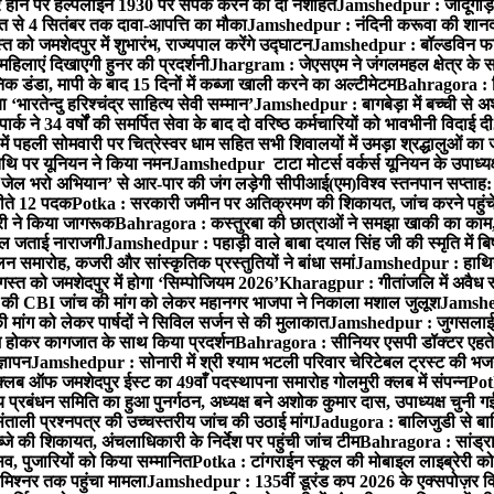
ोने पर हेल्पलाइन 1930 पर संपर्क करने की दी नशीहत
Jamshedpur : जादूगोड़ा
्त से 4 सितंबर तक दावा-आपत्ति का मौका
Jamshedpur : नंदिनी करूवा की शानदा
को जमशेदपुर में शुभारंभ, राज्यपाल करेंगे उद्घाटन
Jamshedpur : बॉल्डविन फार्म ए
हिलाएं दिखाएगी हुनर की प्रदर्शनी
Jhargram : जेएसएम ने जंगलमहल क्षेत्र के सम
 डंडा, मापी के बाद 15 दिनों में कब्जा खाली करने का अल्टीमेटम
Bahragora : शि
ारतेन्दु हरिश्चंद्र साहित्य सेवी सम्मान’
Jamshedpur : बागबेड़ा में बच्ची से 
ने 34 वर्षों की समर्पित सेवा के बाद दो वरिष्ठ कर्मचारियों को भावभीनी विदाई दी
ं पहली सोमवारी पर चित्रेस्वर धाम सहित सभी शिवालयों में उमड़ा श्रद्धालुओं क
थि पर यूनियन ने किया नमन
Jamshedpur टाटा मोटर्स वर्कर्स यूनियन के उपाध्यक्ष
‘जेल भरो अभियान’ से आर-पार की जंग लड़ेगी सीपीआई(एम)
विश्व स्तनपान सप्ताह
 जीते 12 पदक
Potka : सरकारी जमीन पर अतिक्रमण की शिकायत, जांच करने पहुं
ारी ने किया जागरूक
Bahragora : कस्तुरबा की छात्राओं ने समझा खाकी का काम,
काल जताई नाराजगी
Jamshedpur : पहाड़ी वाले बाबा दयाल सिंह जी की स्मृति में बिष्ट
समारोह, कजरी और सांस्कृतिक प्रस्तुतियों ने बांधा समां
Jamshedpur : हाथियों 
स्त को जमशेदपुर में होगा ‘सिम्पोजियम 2026’
Kharagpur : गीतांजलि में अवैध रूप
 CBI जांच की मांग को लेकर महानगर भाजपा ने निकाला मशाल जुलूश
Jamshedp
मांग को लेकर पार्षदों ने सिविल सर्जन से की मुलाकात
Jamshedpur : जुगसलाई में
श होकर कागजात के साथ किया प्रदर्शन
Bahragora : सीनियर एसपी डॉक्टर एहतेश
्ञापन
Jamshedpur : सोनारी में श्री श्याम भटली परिवार चेरिटेबल ट्रस्ट की भजन संध
्लब ऑफ जमशेदपुर ईस्ट का 49वाँ पदस्थापना समारोह गोलमुरी क्लब में संपन्न
Potk
 प्रबंधन समिति का हुआ पुनर्गठन, अध्यक्ष बने अशोक कुमार दास, उपाध्यक्ष चुनी गई
ताली प्रश्नपत्र की उच्चस्तरीय जांच की उठाई मांग
Jadugora : बालिजुडी से बा
े की शिकायत, अंचलाधिकारी के निर्देश पर पहुंची जांच टीम
Bahragora : सांड्र
्सव, पुजारियों को किया सम्मानित
Potka : टांगराईन स्कूल की मोबाइल लाइब्रेरी को
मिश्नर तक पहुंचा मामला
Jamshedpur : 135वीं डूरंड कप 2026 के एक्सपोज़र विजिट म