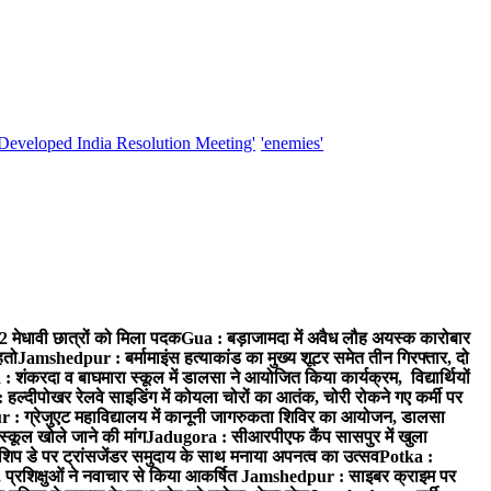
'Developed India Resolution Meeting'
'enemies'
52 मेधावी छात्रों को मिला पदक
Gua : बड़ाजामदा में अवैध लौह अयस्क कारोबार
हतो
Jamshedpur : बर्मामाइंस हत्याकांड का मुख्य शूटर समेत तीन गिरफ्तार, दो
: शंकरदा व बाघमारा स्कूल में डालसा ने आयोजित किया कार्यक्रम, विद्यार्थियों
 हल्दीपोखर रेलवे साइडिंग में कोयला चोरों का आतंक, चोरी रोकने गए कर्मी पर
: ग्रेजुएट महाविद्यालय में कानूनी जागरुकता शिविर का आयोजन, डालसा
स्कूल खोले जाने की मांग
Jadugora : सीआरपीएफ कैंप सासपुर में खुला
िप डे पर ट्रांसजेंडर समुदाय के साथ मनाया अपनत्व का उत्सव
Potka :
 प्रशिक्षुओं ने नवाचार से किया आकर्षित
Jamshedpur : साइबर क्राइम पर