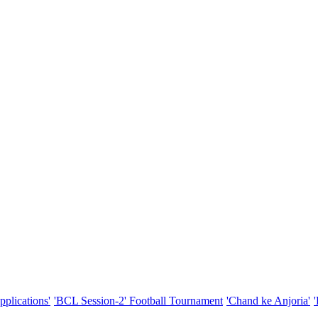
pplications'
'BCL Session-2' Football Tournament
'Chand ke Anjoria'