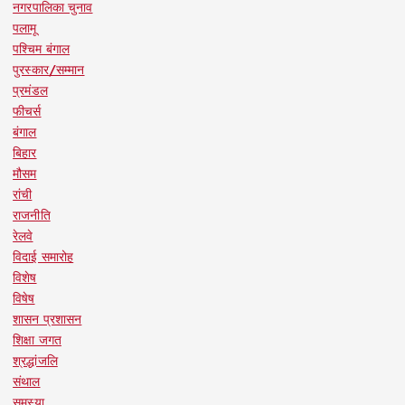
नगरपालिका चुनाव
पलामू
पश्चिम बंगाल
पुरस्कार/सम्मान
प्रमंडल
फीचर्स
बंगाल
बिहार
मौसम
रांची
राजनीति
रेलवे
विदाई समारोह
विशेष
विषेष
शासन प्रशासन
शिक्षा जगत
श्रद्धांजलि
संथाल
समस्या