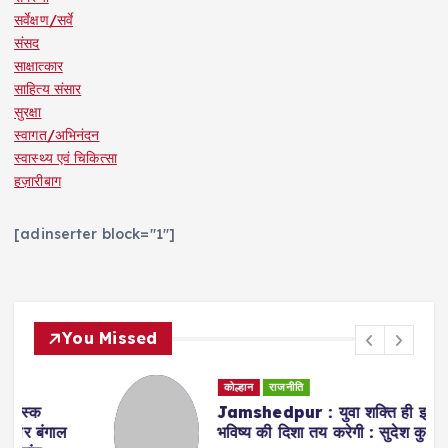
सर्वेक्षण/सर्वे
संसद
साक्षात्कार
साहित्य संसार
सुरक्षा
स्वागत/अभिनंदन
स्वास्थ्य एवं चिकित्सा
हज़ारीबाग
[adinserter block="1"]
You Missed
कोल्हान
राजनीति
Jamshedpur : युवा शक्ति ही झारखंड के
भविष्य की दिशा तय करेगी : सुदेश कुमार महतो