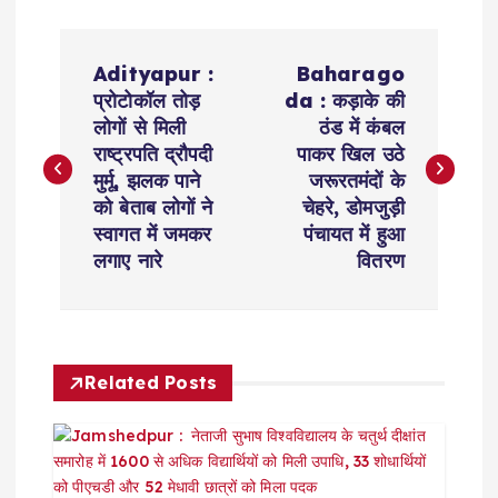
P
Adityapur :
Baharago
o
प्रोटोकॉल तोड़
da : कड़ाके की
लोगों से मिली
ठंड में कंबल
s
राष्ट्रपति द्रौपदी
पाकर खिल उठे
मुर्मू, झलक पाने
जरूरतमंदों के
t
को बेताब लोगों ने
चेहरे, डोमजुड़ी
स्वागत में जमकर
पंचायत में हुआ
n
लगाए नारे
वितरण
a
v
Related Posts
i
g