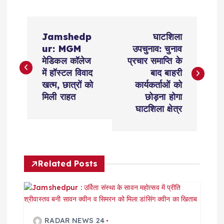
P
Jamshedp
घाटशिला
o
ur: MGM
उपचुनाव: चुनाव
मेडिकल कॉलेज
प्रचार समाप्ति के
s
में हॉस्टल विवाद
बाद बाहरी
खत्म, छात्रों को
कार्यकर्ताओं को
t
मिली राहत
छोड़ना होगा
घाटशिला क्षेत्र
n
a
Related Posts
v
i
RADAR NEWS 24