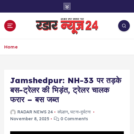
S
k
i
p
t
o
नज़र हर खबर पर
c
Home
o
n
t
e
Jamshedpur: NH-33 पर तड़के
n
t
बस-ट्रेलर की भिड़ंत, ट्रेलर चालक
फरार – बस जब्त
RADAR NEWS 24
कोल्हान
,
घटना-दुर्घटना
November 8, 2025
0 Comments