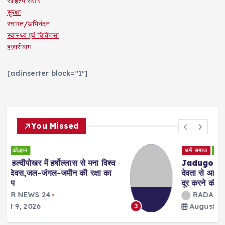
साहित्य संसार
सुरक्षा
स्वागत/अभिनंदन
स्वास्थ्य एवं चिकित्सा
हज़ारीबाग
[adinserter block="1"]
You Missed
धर्म समाज
कोल्हान
व
Jadugora : विश्व आदिवासी दिवस पर ईष्ट
देवता से आदिवासियों ने मांगी सामाजिक बुराइयां
दूर करने की मन्नते
RADAR NEWS 24
August 9, 2026
3