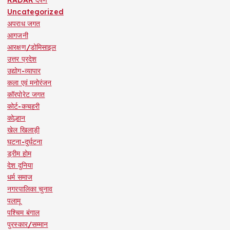
Uncategorized
अपराध जगत
आगजनी
आरक्षण/डोमिसाइल
उत्तर प्रदेश
उद्योग-व्यापार
कला एवं मनोरंजन
कॉरपोरेट जगत
कोर्ट-कचहरी
कोल्हान
खेल खिलाड़ी
घटना-दुर्घटना
ड्रीम होम
देश दुनिया
धर्म समाज
नगरपालिका चुनाव
पलामू
पश्चिम बंगाल
पुरस्कार/सम्मान