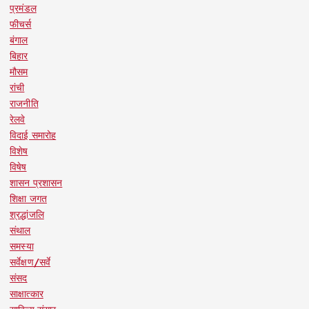
प्रमंडल
फीचर्स
बंगाल
बिहार
मौसम
रांची
राजनीति
रेलवे
विदाई समारोह
विशेष
विषेष
शासन प्रशासन
शिक्षा जगत
श्रद्धांजलि
संथाल
समस्या
सर्वेक्षण/सर्वे
संसद
साक्षात्कार