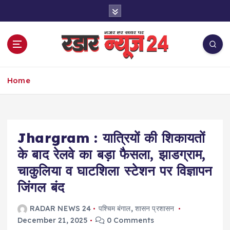
S
k
i
p
t
o
नज़र हर खबर पर
c
Home
o
n
t
e
Jhargram : यात्रियों की शिकायतों
n
t
के बाद रेलवे का बड़ा फैसला, झाडग्राम,
चाकुलिया व घाटशिला स्टेशन पर विज्ञापन
जिंगल बंद
RADAR NEWS 24
पश्चिम बंगाल
,
शासन प्रशासन
December 21, 2025
0 Comments