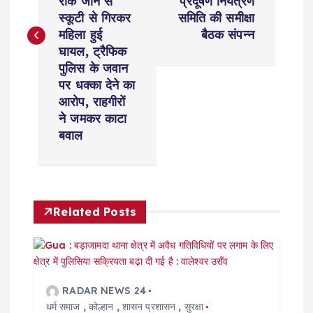
रोके जाने से
प्रदूषण नियंत्रण
t
स्कूटी से गिरकर
समिति की समीक्षा
महिला हुई
बैठक संपन्न
n
घायल, ट्रैफिक
पुलिस के जवान
a
पर धक्का देने का
आरोप, राहगीरों
v
ने जमकर काटा
बवाल
i
g
Related Posts
a
t
i
RADAR NEWS 24
धर्म समाज
,
कोल्हान
,
शासन प्रशासन
,
सुरक्षा