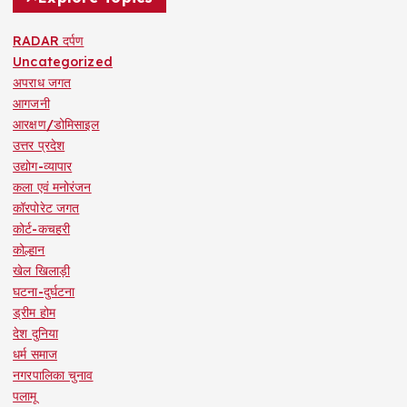
RADAR दर्पण
Uncategorized
अपराध जगत
आगजनी
आरक्षण/डोमिसाइल
उत्तर प्रदेश
उद्योग-व्यापार
कला एवं मनोरंजन
कॉरपोरेट जगत
कोर्ट-कचहरी
कोल्हान
खेल खिलाड़ी
घटना-दुर्घटना
ड्रीम होम
देश दुनिया
धर्म समाज
नगरपालिका चुनाव
पलामू