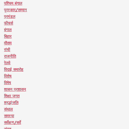
पश्चिम बंगाल
पुरस्कार/सम्मान
प्रमंडल
फीचर्स
बंगाल
बिहार
मौसम
रांची
राजनीति
रेलवे
विदाई समारोह
विशेष
विषेष
शासन प्रशासन
शिक्षा जगत
श्रद्धांजलि
संथाल
समस्या
सर्वेक्षण/सर्वे
संसद