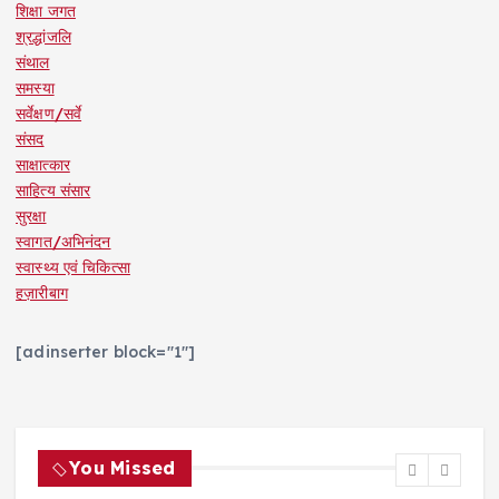
शिक्षा जगत
श्रद्धांजलि
संथाल
समस्या
सर्वेक्षण/सर्वे
संसद
साक्षात्कार
साहित्य संसार
सुरक्षा
स्वागत/अभिनंदन
स्वास्थ्य एवं चिकित्सा
हज़ारीबाग
[adinserter block="1"]
You Missed