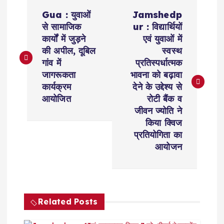
P
Gua : युवाओं
Jamshedp
o
से सामाजिक
ur : विद्यार्थियों
कार्यों में जुड़ने
एवं युवाओं में
s
की अपील, दूबिल
स्वस्थ
गांव में
प्रतिस्पर्धात्मक
t
जागरूकता
भावना को बढ़ावा
कार्यक्रम
देने के उद्देश्य से
n
आयोजित
रोटी बैंक व
जीवन ज्योति ने
a
किया क्विज
प्रतियोगिता का
v
आयोजन
i
g
Related Posts