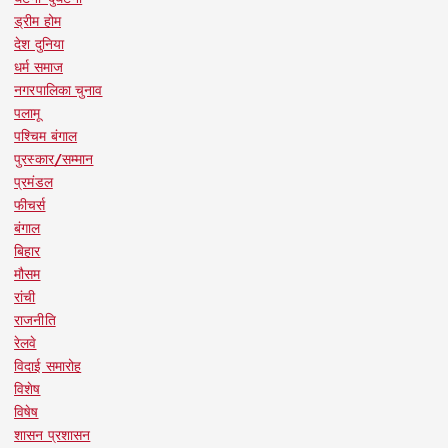
ड्रीम होम
देश दुनिया
धर्म समाज
नगरपालिका चुनाव
पलामू
पश्चिम बंगाल
पुरस्कार/सम्मान
प्रमंडल
फीचर्स
बंगाल
बिहार
मौसम
रांची
राजनीति
रेलवे
विदाई समारोह
विशेष
विषेष
शासन प्रशासन