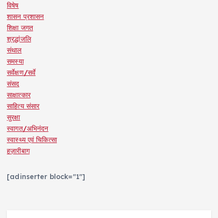
विषेष
शासन प्रशासन
शिक्षा जगत
श्रद्धांजलि
संथाल
समस्या
सर्वेक्षण/सर्वे
संसद
साक्षात्कार
साहित्य संसार
सुरक्षा
स्वागत/अभिनंदन
स्वास्थ्य एवं चिकित्सा
हज़ारीबाग
[adinserter block="1"]