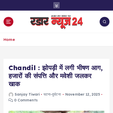
S
k
i
p
t
o
नज़र हर खबर पर
c
Home
o
n
t
e
Chandil : झोपड़ी में लगी भीषण आग,
n
t
हजारों की संपत्ति और मवेशी जलकर
खाक
Sanjay Tiwari
घटना-दुर्घटना
November 12, 2025
0 Comments