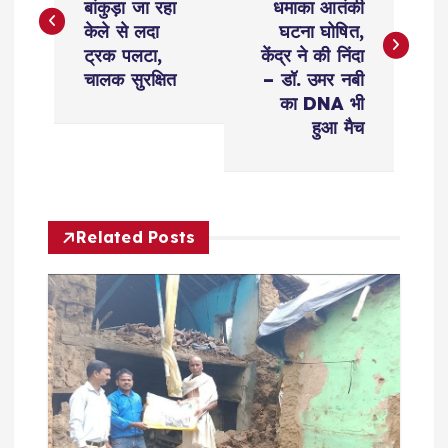
बांकुड़ा जा रहा
धमाका आतंकी
s
केले से लदा
घटना घोषित,
ट्रक पलटा,
केंद्र ने की निंदा
t
चालक सुरक्षित
– डॉ. उमर नबी
का DNA भी
n
हुआ मैच
a
v
Related Posts
i
g
a
t