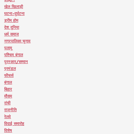
खेल खिलाड़ी
घटना-दुर्घटना
ड्रीम होम
देश दुनिया
धर्म समाज
नगरपालिका चुनाव
पलामू
पश्चिम बंगाल
पुरस्कार/सम्मान
प्रमंडल
फीचर्स
बंगाल
बिहार
मौसम
रांची
राजनीति
रेलवे
विदाई समारोह
विशेष