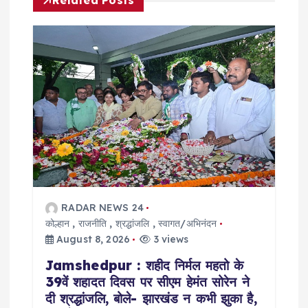
Related Posts
i
g
a
t
i
o
RADAR NEWS 24
कोल्हान
,
राजनीति
,
श्रद्धांजलि
,
स्वागत/अभिनंदन
n
August 8, 2026
3 views
Jamshedpur : शहीद निर्मल महतो के
39वें शहादत दिवस पर सीएम हेमंत सोरेन ने
दी श्रद्धांजलि, बोले- झारखंड न कभी झुका है,