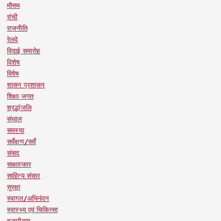
मौसम
रांची
राजनीति
रेलवे
विदाई समारोह
विशेष
विषेष
शासन प्रशासन
शिक्षा जगत
श्रद्धांजलि
संथाल
समस्या
सर्वेक्षण/सर्वे
संसद
साक्षात्कार
साहित्य संसार
सुरक्षा
स्वागत/अभिनंदन
स्वास्थ्य एवं चिकित्सा