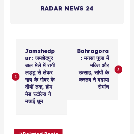
RADAR NEWS 24
P
Jamshedp
Bahragora
o
ur: जमशेदपुर
: मनसा पूजा में
बाल मेले में रागी
भक्ति और
s
लड्डू से लेकर
उत्साह, सांपों के
गाय के गोबर के
करतब ने बढ़ाया
t
दीयों तक, होम
रोमांच
मेड स्टॉल्स ने
n
मचाई धूम
a
v