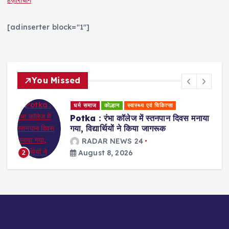
हज़ारीबाग
[adinserter block="1"]
You Missed
धर्म समाज
कोल्हान
ा
Jamshedpur : लायंस क्लब ऑफ
जमशेदपुर प्रीमियम की नई टीम ने संभाला
कार्यभार, अंशुल रिंगासिया बने अध्यक्ष
RADAR NEWS 24
August 8, 2026
3