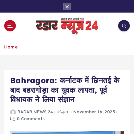
S
k
i
p
t
o
नज़र हर खबर पर
c
Home
o
n
t
e
Bahragora: कर्नाटक में छिनतई के
n
t
बाद बहरागोड़ा का युवक लापता, पूर्व
विधायक ने लिया संज्ञान
RADAR NEWS 24
कोल्हान
November 16, 2025
0 Comments