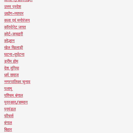
उत्तर प्रदेश
उद्योग-व्यापार
कला एवं मनोरंजन
कॉरपोरेट जगत
कोर्ट-कचहरी
कोल्हान
खेल खिलाड़ी
घटना-दुर्घटना
ड्रीम होम
देश दुनिया
धर्म समाज
नगरपालिका चुनाव
पलामू
पश्चिम बंगाल
पुरस्कार/सम्मान
प्रमंडल
फीचर्स
बंगाल
बिहार