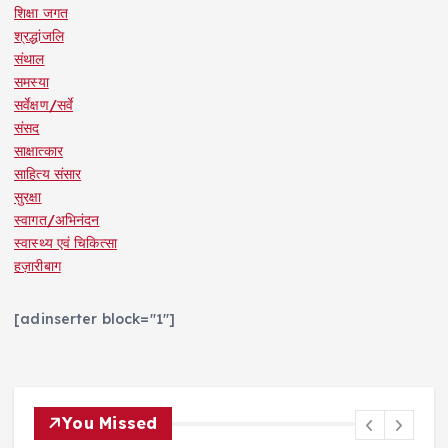
शिक्षा जगत
श्रद्धांजलि
संथाल
समस्या
सर्वेक्षण/सर्वे
संसद
साक्षात्कार
साहित्य संसार
सुरक्षा
स्वागत/अभिनंदन
स्वास्थ्य एवं चिकित्सा
हज़ारीबाग
[adinserter block="1"]
You Missed