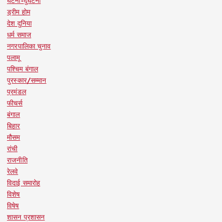
घटना-दुर्घटना
ड्रीम होम
देश दुनिया
धर्म समाज
नगरपालिका चुनाव
पलामू
पश्चिम बंगाल
पुरस्कार/सम्मान
प्रमंडल
फीचर्स
बंगाल
बिहार
मौसम
रांची
राजनीति
रेलवे
विदाई समारोह
विशेष
विषेष
शासन प्रशासन