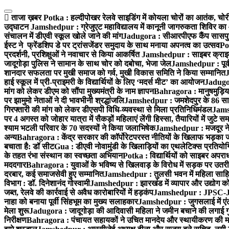
Skip
to
ताजा ख़बर
Potka : हल्दीपोखर रेलवे साइडिंग में कोयला चोरों का आतंक, चोर
content
उद्घाटन
Jamshedpur : ग्रेजुएट महाविद्यालय में कानूनी जागरुकता शिविर का
संचालन में डीएवी स्कूल खोले जाने की मांग
Jadugora : सीआरपीएफ कैंप सासपुर में
ईस्ट ने फ्रेंडशिप डे पर ट्रांसजेंडर समुदाय के साथ मनाया अपनत्व का उत्सव
Po
प्रदर्शनी, प्रशिक्षुओं ने नवाचार से किया आकर्षित
Jamshedpur : साइबर क्राइम 
जादूगोड़ा पुलिस ने सामान के साथ चोर को दबोचा, भेजा जेल
Jamshedpur : पूर्व
शानदार सफलता पर मुखी समाज को गर्व, मुखी विकास समिति ने किया सम्मानित
J
हाई स्कूल में प्री-प्राइमरी के विद्यार्थियों के लिए ‘मदर्स मीट’ का आयोजन
Jadugor
मांग को लेकर डीएम को सौंपा मुख्यमंत्री के नाम ज्ञापन
Bahragora : मानुषमुड़िया
पर झामुमो नेताओं ने दी भावभीनी श्रद्धांजलि
Jamshedpur : जमशेदपुर के 86 साहित्य
गिरफ्तारी की मांग को लेकर डीएसपी विधि-व्यवस्था से मिला प्रतिनिधिमंडल
Jamsh
पर 4 अगस्त को जोहार यात्रा में सैकड़ों महिलाएं लेंगी हिस्सा, तैयारियों में जुटे स
श्याम भटली परिवार के 70 सदस्यों ने किया जलाभिषेक
Jamshedpur : मजदूर नेत
अन्य
Bahragora : केंद्र सरकार की कॉर्पोरेटपरस्त नीतियों के खिलाफ भड़का
बचाता है: डॉ सीट
Gua : डीएवी नोवामुंडी के खिलाड़ियों का एथलेटिक्स प्रतियोगि
के तहत रंभा संस्थान का स्वच्छता अभियान
Potka : विद्यार्थियों को साइबर अपर
मददगार
Bahragora : युवाओं के भविष्य से खिलवाड़ के विरोध में सड़क पर उतर
दरबार, कई समाजसेवी हुए सम्मानित
Jamshedpur : तुलसी भवन में महिला साहित्य
विभाग : डॉ. दिनेशानंद गोस्वामी
Jamshedpur : झारखंड में व्यापार और उद्योग को
जब्त, रेलवे की कार्रवाई से अवैध कारोबारियों में हड़कंप
Jamshedpur : JPSC-JSS
नाहा को बनाया पूर्वी सिंहभूम का मुख्य सलाहकार
Jamshedpur : जुगसलाई में एंटी
मेला शुरू
Jadugora : जादूगोड़ा की आदिवासी महिला ने जमीन बचाने की लगाई ग
निरीक्षण
Bahragora : पंचायत सहायकों ने उचित मानदेय और स्थायीकरण की मां