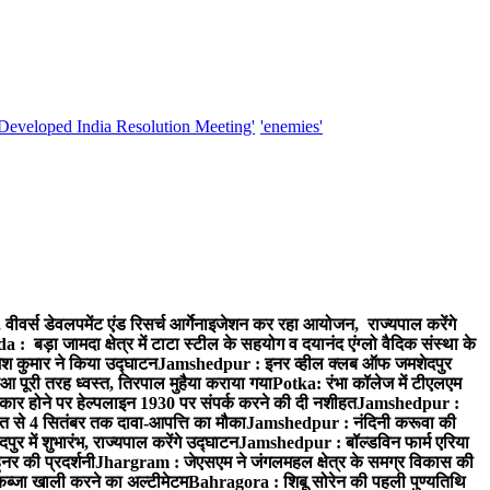
'Developed India Resolution Meeting'
'enemies'
वर्स डेवलपमेंट एंड रिसर्च आर्गेनाइजेशन कर रहा आयोजन, राज्यपाल करेंगे
 बड़ा जामदा क्षेत्र में टाटा स्टील के सहयोग व दयानंद एंग्लो वैदिक संस्था के
मेश कुमार ने किया उद्घाटन
Jamshedpur : इनर व्हील क्लब ऑफ जमशेदपुर
आ पूरी तरह ध्वस्त, तिरपाल मुहैया कराया गया
Potka: रंभा कॉलेज में टीएलएम
र होने पर हेल्पलाइन 1930 पर संपर्क करने की दी नशीहत
Jamshedpur :
्त से 4 सितंबर तक दावा-आपत्ति का मौका
Jamshedpur : नंदिनी करूवा की
 में शुभारंभ, राज्यपाल करेंगे उद्घाटन
Jamshedpur : बॉल्डविन फार्म एरिया
नर की प्रदर्शनी
Jhargram : जेएसएम ने जंगलमहल क्षेत्र के समग्र विकास की
 कब्जा खाली करने का अल्टीमेटम
Bahragora : शिबू सोरेन की पहली पुण्यतिथि