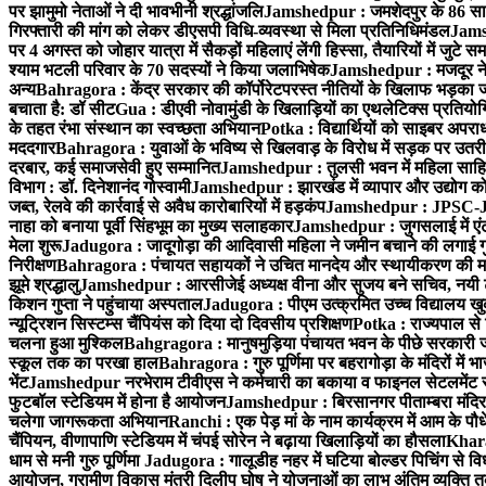
पर झामुमो नेताओं ने दी भावभीनी श्रद्धांजलि
Jamshedpur : जमशेदपुर के 86 साहित्य
गिरफ्तारी की मांग को लेकर डीएसपी विधि-व्यवस्था से मिला प्रतिनिधिमंडल
Jamsh
पर 4 अगस्त को जोहार यात्रा में सैकड़ों महिलाएं लेंगी हिस्सा, तैयारियों में जुटे स
श्याम भटली परिवार के 70 सदस्यों ने किया जलाभिषेक
Jamshedpur : मजदूर नेत
अन्य
Bahragora : केंद्र सरकार की कॉर्पोरेटपरस्त नीतियों के खिलाफ भड़का
बचाता है: डॉ सीट
Gua : डीएवी नोवामुंडी के खिलाड़ियों का एथलेटिक्स प्रतियोगि
के तहत रंभा संस्थान का स्वच्छता अभियान
Potka : विद्यार्थियों को साइबर अपर
मददगार
Bahragora : युवाओं के भविष्य से खिलवाड़ के विरोध में सड़क पर उतर
दरबार, कई समाजसेवी हुए सम्मानित
Jamshedpur : तुलसी भवन में महिला साहित्य
विभाग : डॉ. दिनेशानंद गोस्वामी
Jamshedpur : झारखंड में व्यापार और उद्योग को
जब्त, रेलवे की कार्रवाई से अवैध कारोबारियों में हड़कंप
Jamshedpur : JPSC-JSS
नाहा को बनाया पूर्वी सिंहभूम का मुख्य सलाहकार
Jamshedpur : जुगसलाई में एंटी
मेला शुरू
Jadugora : जादूगोड़ा की आदिवासी महिला ने जमीन बचाने की लगाई ग
निरीक्षण
Bahragora : पंचायत सहायकों ने उचित मानदेय और स्थायीकरण की मां
झूमे श्रद्धालु
Jamshedpur : आरसीजेई अध्यक्ष वीना और सुजय बने सचिव, नयी टीम 
किशन गुप्ता ने पहुंचाया अस्पताल
Jadugora : पीएम उत्क्रमित उच्च विद्यालय खुकड
न्यूट्रिशन सिस्टम्स चैंपियंस को दिया दो दिवसीय प्रशिक्षण
Potka : राज्यपाल से 
चलना हुआ मुश्किल
Bahgragora : मानुषमुड़िया पंचायत भवन के पीछे सरकारी जम
स्कूल तक का परखा हाल
Bahragora : गुरु पूर्णिमा पर बहरागोड़ा के मंदिरों में
भेंट
Jamshedpur नरभेराम टीवीएस ने कर्मचारी का बकाया व फाइनल सेटलमेंट र
फुटबॉल स्टेडियम में होना है आयोजन
Jamshedpur : बिरसानगर पीताम्बरा मंदिर में
चलेगा जागरूकता अभियान
Ranchi : एक पेड़ मां के नाम कार्यक्रम में आम के पौ
चैंपियन, वीणापाणि स्टेडियम में चंपई सोरेन ने बढ़ाया खिलाड़ियों का हौसला
Kharag
धाम से मनी गुरु पूर्णिमा
Jadugora : गालूडीह नहर में घटिया बोल्डर पिचिंग से
आयोजन, ग्रामीण विकास मंत्री दिलीप घोष ने योजनाओं का लाभ अंतिम व्यक्ति तक