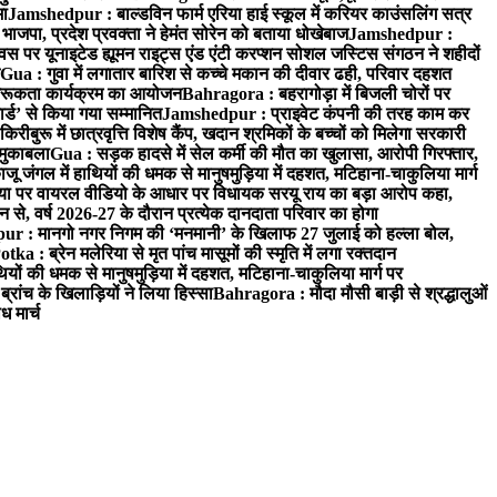
मा
Jamshedpur : बाल्डविन फार्म एरिया हाई स्कूल में करियर काउंसलिंग सत्र
जपा, प्रदेश प्रवक्ता ने हेमंत सोरेन को बताया धोखेबाज
Jamshedpur :
र यूनाइटेड ह्यूमन राइट्स एंड एंटी करप्शन सोशल जस्टिस संगठन ने शहीदों
Gua : गुवा में लगातार बारिश से कच्चे मकान की दीवार ढही, परिवार दहशत
 जागरूकता कार्यक्रम का आयोजन
Bahragora : बहरागोड़ा में बिजली चोरों पर
ार्ड’ से किया गया सम्मानित
Jamshedpur : प्राइवेट कंपनी की तरह काम कर
िरीबुरू में छात्रवृत्ति विशेष कैंप, खदान श्रमिकों के बच्चों को मिलेगा सरकारी
 मुकाबला
Gua : सड़क हादसे में सेल कर्मी की मौत का खुलासा, आरोपी गिरफ्तार,
 जंगल में हाथियों की धमक से मानुषमुड़िया में दहशत, मटिहाना-चाकुलिया मार्ग
 पर वायरल वीडियो के आधार पर विधायक सरयू राय का बड़ा आरोप कहा,
े, वर्ष 2026-27 के दौरान प्रत्येक दानदाता परिवार का होगा
r : मानगो नगर निगम की ‘मनमानी’ के खिलाफ 27 जुलाई को हल्ला बोल,
otka : ब्रेन मलेरिया से मृत पांच मासूमों की स्मृति में लगा रक्तदान
यों की धमक से मानुषमुड़िया में दहशत, मटिहाना-चाकुलिया मार्ग पर
रांच के खिलाड़ियों ने लिया हिस्सा
Bahragora : मौदा मौसी बाड़ी से श्रद्धालुओं
ध मार्च