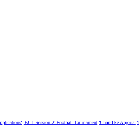
pplications'
'BCL Session-2' Football Tournament
'Chand ke Anjoria'