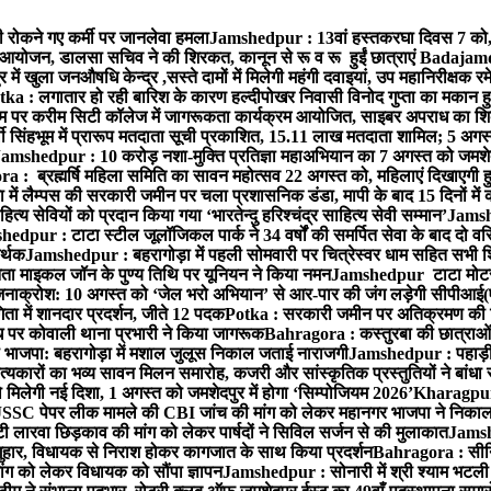
ी रोकने गए कर्मी पर जानलेवा हमला
Jamshedpur : 13वां हस्तकरघा दिवस 7 को, वी
 आयोजन, डालसा सचिव ने की शिरकत, कानून से रू व रू हुईं छात्राएं
Badajamda :
 खुला जनऔषधि केन्द्र ,सस्ते दामों में मिलेगी महंगी दवाइयां, उप महानिरीक्षक र
tka : लगातार हो रही बारिश के कारण हल्दीपोखर निवासी विनोद गुप्ता का मकान हु
पर करीम सिटी कॉलेज में जागरूकता कार्यक्रम आयोजित, साइबर अपराध का शिका
ी सिंहभूम में प्रारूप मतदाता सूची प्रकाशित, 15.11 लाख मतदाता शामिल; 5 अगस
amshedpur : 10 करोड़ नशा-मुक्ति प्रतिज्ञा महाअभियान का 7 अगस्त को जमशेदपुर
a : ब्रह्मर्षि महिला समिति का सावन महोत्सव 22 अगस्त को, महिलाएं दिखाएगी हु
 में लैम्पस की सरकारी जमीन पर चला प्रशासनिक डंडा, मापी के बाद 15 दिनों में
 सेवियों को प्रदान किया गया ‘भारतेन्दु हरिश्चंद्र साहित्य सेवी सम्मान’
Jamshe
edpur : टाटा स्टील जूलॉजिकल पार्क ने 34 वर्षों की समर्पित सेवा के बाद दो वरिष
मर्थक
Jamshedpur : बहरागोड़ा में पहली सोमवारी पर चित्रेस्वर धाम सहित सभी शिव
ा माइकल जॉन के पुण्य तिथि पर यूनियन ने किया नमन
Jamshedpur टाटा मोटर्स व
 जनाक्रोश: 10 अगस्त को ‘जेल भरो अभियान’ से आर-पार की जंग लड़ेगी सीपीआई(
ता में शानदार प्रदर्शन, जीते 12 पदक
Potka : सरकारी जमीन पर अतिक्रमण की श
ाध पर कोवाली थाना प्रभारी ने किया जागरूक
Bahragora : कस्तुरबा की छात्राओं
ी भाजपा: बहरागोड़ा में मशाल जुलूस निकाल जताई नाराजगी
Jamshedpur : पहाड़ी वाल
कारों का भव्य सावन मिलन समारोह, कजरी और सांस्कृतिक प्रस्तुतियों ने बांधा 
 मिलेगी नई दिशा, 1 अगस्त को जमशेदपुर में होगा ‘सिम्पोजियम 2026’
Kharagpur : 
C पेपर लीक मामले की CBI जांच की मांग को लेकर महानगर भाजपा ने निकाल
 लारवा छिड़काव की मांग को लेकर पार्षदों ने सिविल सर्जन से की मुलाकात
Jamshe
ुहार, विधायक से निराश होकर कागजात के साथ किया प्रदर्शन
Bahragora : सीनि
ग को लेकर विधायक को सौंपा ज्ञापन
Jamshedpur : सोनारी में श्री श्याम भटली प