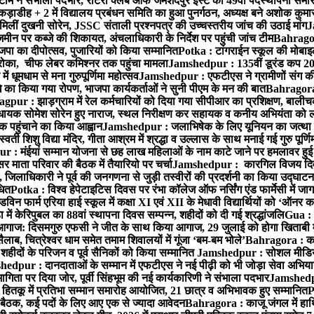
ने संभाला पदभार, रोटरी क्लब ऑफ जमशेदपुर ईस्ट का 49वाँ पदस्थापना समारोह 
़ाडीह + 2 में विद्यालय प्रबंधन समिति का हुआ पुनर्गठन, अध्यक्ष बने अशोक कुमार 
मिलीं दुखनी सोरेन, JSSC संताली प्रश्नपत्र की उच्चस्तरीय जांच की उठाई मांग
J
ीन पर कब्जे की शिकायत, अंचलाधिकारी के निर्देश पर पहुंची जांच टीम
Bahragora
 भाजपा का दीपोत्सव, पुजारियों को किया सम्मानित
Potka : टांगराईन स्कूल की मोबाइ
ोका, चीफ लेबर कमिश्नर तक पहुंचा मामला
Jamshedpur : 135वीं डूरंड कप 2026 क
 धूमधाम से मना गुरुपूर्णिमा महोत्सव
Jamshedpur : एफटीएस ने ग्रामीणों संग की एकल
धे का किया गया रोपण, भाजपा कार्यकर्ताओं ने सुनी पीएम के मन की बात
Bahragora 
pur : झाड़ग्राम में रेल कर्मचारियों को दिया गया सीपीआर का प्रशिक्षण, बालीच
 विधायक सोमेश सोरेन हुए नाराज, स्थल निरीक्षण कर सहायक व कनीय अभियंता क
 पहुंचाने का किया आह्वान
Jamshedpur : जलाभिषेक के लिए यूनियन का जत्था ह
ी शिशु विद्या मंदिर, गीता आश्रम में श्रद्धा व उल्लास के साथ मनाई गई गुरु पूर्णि
: मंईयां सम्मान योजना से छह लाख महिलाओं के नाम काटे जाने पर हमलावर हुई भा
र माता परिवार की बैठक में तैयारियो पर चर्चा
Jamshedpur : कारगिल विजय दिवस प
लाधिकारी ने पूर्व की जनगणना से जुड़ी तस्वीरों की प्रदर्शनी का किया उद्घाटन
धित
Potka : विश्व हेपेटाइटिस दिवस पर रंभा कॉलेज ऑफ नर्सिंग एंड फार्मेसी में
न फार्म एरिया हाई स्कूल में कक्षा XI एवं XII के मेधावी विद्यार्थियों को ‘ऑनर क
में केरिपुबल का 88वां स्थापना दिवस सम्पन्न, शहीदों को दी गई श्रद्धांजलि
Gua : क
 आगाज: दिसमगुरु एफसी ने जीत के साथ किया आगाज, 29 जुलाई को होगा खिताबी
, चित्रेश्वर धाम समेत तमाम शिवालयों में गूंजा ‘बम-बम भोले’
Bahragora : काजू
हीदों के परिजन व पूर्व सैनिकों को किया सम्मानित
Jamshedpur : सोशल मीडिया
edpur : दानदाताओं के सम्मान में एफटीएस ने नई पीढ़ी को भी जोड़ा सेवा अभियान स
 पर दिया जोर, पूर्वी सिंहभूम की नई कार्यकारिणी ने संभाला पदभार
Jamshedpu
ितकू में प्रतिभा सम्मान समारोह आयोजित, 21 छात्र व अभिभावक हुए सम्मानित
P
बैठक, कई पदों के लिए आए एक से ज्यादा आवेदन
Bahragora : काजू जंगल में हाथि