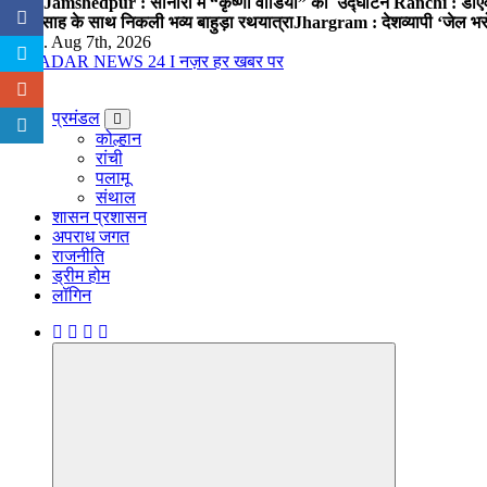
खतरा
Jamshedpur : सोनारी में “कृष्णा वीडियो” का उद्घाटन
Ranchi : डीएवी 
के उत्साह के साथ निकली भव्य बाहुड़ा रथयात्रा
Jhargram : देशव्यापी ‘जेल भरो’
Fri. Aug 7th, 2026
नज़र हर खबर पर
प्रमंडल
कोल्हान
रांची
पलामू
संथाल
शासन प्रशासन
अपराध जगत
राजनीति
ड्रीम होम
लॉगिन