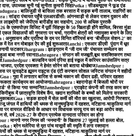
गोलमुरी क्लब में संपन्न
Potka : सड़क दुर्घटना में घायल युवक को समाजसेवी
दास, उपाध्यक्ष चुनी गई सुनीता कुमारी सिंह
Potka : सीडब्ल्यूएस ने फूड एंड
adugora : बालिजुडी से बासिला तक बरसात में सड़क बनी तालाब, राहगिरों का
 : सांड्रा पंचायत पहुँचे एलआरडीसी: आंगनवाड़ी से लेकर राशन दुकान और
ल लाइब्रेरी को जेपीएस बारीडीह का सहयोग, 200 से अधिक पुस्तकें
े एक्सपोज़र विजिट में पूर्वी सिंहभूम के 50 खिलाड़ी होंगे शामिल, बिरसा मुंडा
 विद्यालयों की गुणवत्ता पर चर्चा, ग्रामीण क्षेत्रों को नशामुक्त बनाने के लिए
: अनुशासन और प्रतिभा के दम पर विनित वॉरियर्स बना ‘बीसीएल सेशन-2’ का
क में रेल वन मोबाइल ऐप की हुई शुरूआत
Ranchi : एसआर डीएवी पुंदाग में धूम
ो लगायी फटकार
Jhargram : झाड़ग्राम में ‘जी राम जी’ पंचायत सम्मेलन का
ुआ बाबा नगरी रवाना
Bahragora : संगठन की मजबूती,बूथ सशक्तिकरण तथा
मा
Jamshedpur : बाल्डविन फार्म एरिया हाई स्कूल में करियर काउंसलिंग सत्र
जपा, प्रदेश प्रवक्ता ने हेमंत सोरेन को बताया धोखेबाज
Jamshedpur :
र यूनाइटेड ह्यूमन राइट्स एंड एंटी करप्शन सोशल जस्टिस संगठन ने शहीदों
Gua : गुवा में लगातार बारिश से कच्चे मकान की दीवार ढही, परिवार दहशत
 जागरूकता कार्यक्रम का आयोजन
Bahragora : बहरागोड़ा में बिजली चोरों पर
ार्ड’ से किया गया सम्मानित
Jamshedpur : प्राइवेट कंपनी की तरह काम कर
िरीबुरू में छात्रवृत्ति विशेष कैंप, खदान श्रमिकों के बच्चों को मिलेगा सरकारी
 मुकाबला
Gua : सड़क हादसे में सेल कर्मी की मौत का खुलासा, आरोपी गिरफ्तार,
 जंगल में हाथियों की धमक से मानुषमुड़िया में दहशत, मटिहाना-चाकुलिया मार्ग
 पर वायरल वीडियो के आधार पर विधायक सरयू राय का बड़ा आरोप कहा,
े, वर्ष 2026-27 के दौरान प्रत्येक दानदाता परिवार का होगा
r : मानगो नगर निगम की ‘मनमानी’ के खिलाफ 27 जुलाई को हल्ला बोल,
otka : ब्रेन मलेरिया से मृत पांच मासूमों की स्मृति में लगा रक्तदान
यों की धमक से मानुषमुड़िया में दहशत, मटिहाना-चाकुलिया मार्ग पर