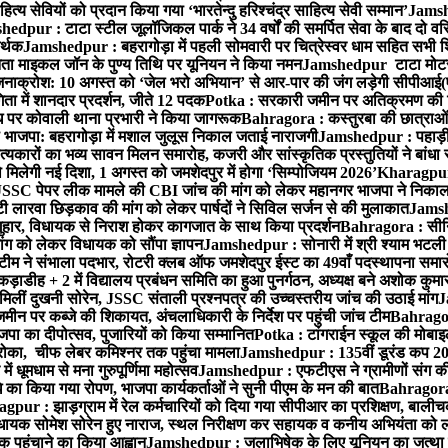
 सेवियों को प्रदान किया गया ‘भारतेन्दु हरिश्चंद्र साहित्य सेवी सम्मान’
Jamshe
edpur : टाटा स्टील जूलॉजिकल पार्क ने 34 वर्षों की समर्पित सेवा के बाद दो वरिष
मर्थक
Jamshedpur : बहरागोड़ा में पहली सोमवारी पर चित्रेस्वर धाम सहित सभी शिव
ा माइकल जॉन के पुण्य तिथि पर यूनियन ने किया नमन
Jamshedpur टाटा मोटर्स व
 जनाक्रोश: 10 अगस्त को ‘जेल भरो अभियान’ से आर-पार की जंग लड़ेगी सीपीआई(
ता में शानदार प्रदर्शन, जीते 12 पदक
Potka : सरकारी जमीन पर अतिक्रमण की श
ाध पर कोवाली थाना प्रभारी ने किया जागरूक
Bahragora : कस्तुरबा की छात्राओं
ी भाजपा: बहरागोड़ा में मशाल जुलूस निकाल जताई नाराजगी
Jamshedpur : पहाड़ी वाल
कारों का भव्य सावन मिलन समारोह, कजरी और सांस्कृतिक प्रस्तुतियों ने बांधा 
 मिलेगी नई दिशा, 1 अगस्त को जमशेदपुर में होगा ‘सिम्पोजियम 2026’
Kharagpur : 
C पेपर लीक मामले की CBI जांच की मांग को लेकर महानगर भाजपा ने निकाल
 लारवा छिड़काव की मांग को लेकर पार्षदों ने सिविल सर्जन से की मुलाकात
Jamshe
ुहार, विधायक से निराश होकर कागजात के साथ किया प्रदर्शन
Bahragora : सीनि
ग को लेकर विधायक को सौंपा ज्ञापन
Jamshedpur : सोनारी में श्री श्याम भटली प
ने संभाला पदभार, रोटरी क्लब ऑफ जमशेदपुर ईस्ट का 49वाँ पदस्थापना समारोह 
़ाडीह + 2 में विद्यालय प्रबंधन समिति का हुआ पुनर्गठन, अध्यक्ष बने अशोक कुमार 
मिलीं दुखनी सोरेन, JSSC संताली प्रश्नपत्र की उच्चस्तरीय जांच की उठाई मांग
J
ीन पर कब्जे की शिकायत, अंचलाधिकारी के निर्देश पर पहुंची जांच टीम
Bahragora
 भाजपा का दीपोत्सव, पुजारियों को किया सम्मानित
Potka : टांगराईन स्कूल की मोबाइ
ोका, चीफ लेबर कमिश्नर तक पहुंचा मामला
Jamshedpur : 135वीं डूरंड कप 2026 क
 धूमधाम से मना गुरुपूर्णिमा महोत्सव
Jamshedpur : एफटीएस ने ग्रामीणों संग की एकल
धे का किया गया रोपण, भाजपा कार्यकर्ताओं ने सुनी पीएम के मन की बात
Bahragora 
pur : झाड़ग्राम में रेल कर्मचारियों को दिया गया सीपीआर का प्रशिक्षण, बालीच
 विधायक सोमेश सोरेन हुए नाराज, स्थल निरीक्षण कर सहायक व कनीय अभियंता क
 पहुंचाने का किया आह्वान
Jamshedpur : जलाभिषेक के लिए यूनियन का जत्था ह