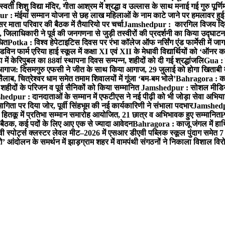
ी शिशु विद्या मंदिर, गीता आश्रम में श्रद्धा व उल्लास के साथ मनाई गई गुरु पूर्णि
: मंईयां सम्मान योजना से छह लाख महिलाओं के नाम काटे जाने पर हमलावर हुई भा
र माता परिवार की बैठक में तैयारियो पर चर्चा
Jamshedpur : कारगिल विजय दिवस प
लाधिकारी ने पूर्व की जनगणना से जुड़ी तस्वीरों की प्रदर्शनी का किया उद्घाटन
धित
Potka : विश्व हेपेटाइटिस दिवस पर रंभा कॉलेज ऑफ नर्सिंग एंड फार्मेसी में
न फार्म एरिया हाई स्कूल में कक्षा XI एवं XII के मेधावी विद्यार्थियों को ‘ऑनर क
में केरिपुबल का 88वां स्थापना दिवस सम्पन्न, शहीदों को दी गई श्रद्धांजलि
Gua : क
 आगाज: दिसमगुरु एफसी ने जीत के साथ किया आगाज, 29 जुलाई को होगा खिताबी
, चित्रेश्वर धाम समेत तमाम शिवालयों में गूंजा ‘बम-बम भोले’
Bahragora : काजू
हीदों के परिजन व पूर्व सैनिकों को किया सम्मानित
Jamshedpur : सोशल मीडिया
edpur : दानदाताओं के सम्मान में एफटीएस ने नई पीढ़ी को भी जोड़ा सेवा अभियान स
 पर दिया जोर, पूर्वी सिंहभूम की नई कार्यकारिणी ने संभाला पदभार
Jamshedpu
ितकू में प्रतिभा सम्मान समारोह आयोजित, 21 छात्र व अभिभावक हुए सम्मानित
P
बैठक, कई पदों के लिए आए एक से ज्यादा आवेदन
Bahragora : काजू जंगल में हाथि
स्पोर्ट्स क्लस्टर लेवल मीट–2026 में एसआर डीएवी पब्लिक स्कूल पुंदाग समेत 7 ब्
 आंदोलन के समर्थन में झाड़ग्राम शहर में वामपंथी संगठनों ने निकाला विशाल विरो