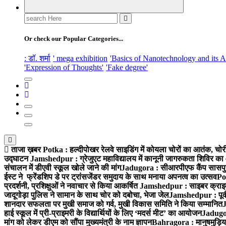
Search
for:
Or check our Popular Categories...
: डॉ. शर्मा
' mega exhibition
'Basics of Nanotechnology and its A
'Expression of Thoughts'
'Fake degree'
ताजा ख़बर
Potka : हल्दीपोखर रेलवे साइडिंग में कोयला चोरों का आतंक, चोर
उद्घाटन
Jamshedpur : ग्रेजुएट महाविद्यालय में कानूनी जागरुकता शिविर का
संचालन में डीएवी स्कूल खोले जाने की मांग
Jadugora : सीआरपीएफ कैंप सासपुर में
ईस्ट ने फ्रेंडशिप डे पर ट्रांसजेंडर समुदाय के साथ मनाया अपनत्व का उत्सव
Po
प्रदर्शनी, प्रशिक्षुओं ने नवाचार से किया आकर्षित
Jamshedpur : साइबर क्राइम 
जादूगोड़ा पुलिस ने सामान के साथ चोर को दबोचा, भेजा जेल
Jamshedpur : पूर्व
शानदार सफलता पर मुखी समाज को गर्व, मुखी विकास समिति ने किया सम्मानित
J
हाई स्कूल में प्री-प्राइमरी के विद्यार्थियों के लिए ‘मदर्स मीट’ का आयोजन
Jadugor
मांग को लेकर डीएम को सौंपा मुख्यमंत्री के नाम ज्ञापन
Bahragora : मानुषमुड़िया