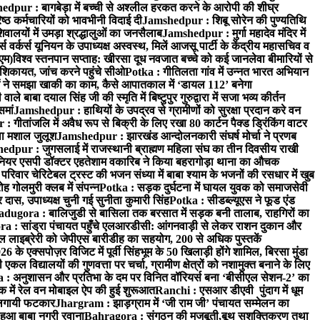
dpur : बागबेड़ा में बच्ची से अश्लील हरकत करने के आरोपी की शीघ्र
्ठ कर्मचारियों को भावभीनी विदाई दी
Jamshedpur : शिबू सोरेन की पुण्यतिथि
ालयों में उमड़ा श्रद्धालुओं का जनसैलाब
Jamshedpur : मुर्गा महादेव मंदिर में
र्कर्स यूनियन के उपाध्यक्ष अस्वस्थ, मिलें आजसू पार्टी के केंद्रीय महासचिव व
एम)
विश्व स्तनपान सप्ताह: खीरसा दूध नवजात बच्चे को कई जानलेवा बीमारियों से
िकायत, जांच करने पहुंचे सीओ
Potka : गीतिलता गांव में उन्नत भारत अभियान
 ने समझा खाकी का काम, कैसे आपातकाल में ‘डायल 112’ बनेगा
े बाबा दयाल सिंह जी की स्मृति में बिष्टुपुर गुरुद्वारा में सजा भव्य कीर्तन
समां
Jamshedpur : हाथियों के उपद्रव से ग्रामीणों को सुरक्षा प्रदान करे वन
गीतांजलि में अवैध रूप से बिक्री के लिए रखा 80 कार्टन पैक्ड ड्रिंकिंग वाटर
ा मशाल जुलूश
Jamshedpur : झारखंड आन्दोलनकारी संघर्ष मोर्चा ने प्रणब
dpur : जुगसलाई में राजस्थानी ब्राह्मण महिला संघ का तीन दिवसीय राखी
यर एसपी डॉक्टर एहतेशाम वकारिब ने किया बहरागोड़ा थाना का औचक
रिवार चेरिटेबल ट्रस्ट की भजन संध्या में बाबा श्याम के भजनों की रसधार में खुब
गोलमुरी क्लब में संपन्न
Potka : सड़क दुर्घटना में घायल युवक को समाजसेवी
दास, उपाध्यक्ष चुनी गई सुनीता कुमारी सिंह
Potka : सीडब्ल्यूएस ने फूड एंड
adugora : बालिजुडी से बासिला तक बरसात में सड़क बनी तालाब, राहगिरों का
 : सांड्रा पंचायत पहुँचे एलआरडीसी: आंगनवाड़ी से लेकर राशन दुकान और
ल लाइब्रेरी को जेपीएस बारीडीह का सहयोग, 200 से अधिक पुस्तकें
े एक्सपोज़र विजिट में पूर्वी सिंहभूम के 50 खिलाड़ी होंगे शामिल, बिरसा मुंडा
 विद्यालयों की गुणवत्ता पर चर्चा, ग्रामीण क्षेत्रों को नशामुक्त बनाने के लिए
: अनुशासन और प्रतिभा के दम पर विनित वॉरियर्स बना ‘बीसीएल सेशन-2’ का
क में रेल वन मोबाइल ऐप की हुई शुरूआत
Ranchi : एसआर डीएवी पुंदाग में धूम
ो लगायी फटकार
Jhargram : झाड़ग्राम में ‘जी राम जी’ पंचायत सम्मेलन का
ुआ बाबा नगरी रवाना
Bahragora : संगठन की मजबूती,बूथ सशक्तिकरण तथा