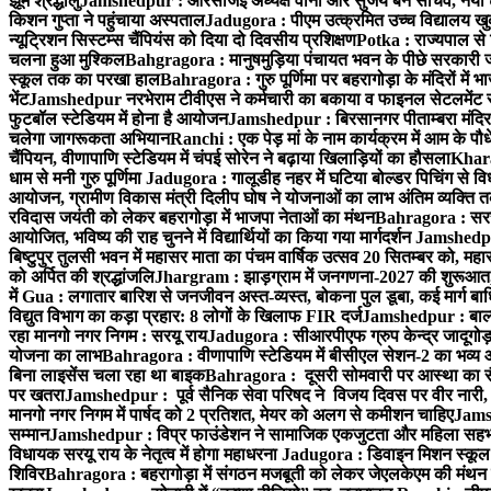
झूमे श्रद्धालु
Jamshedpur : आरसीजेई अध्यक्ष वीना और सुजय बने सचिव, नयी टीम 
किशन गुप्ता ने पहुंचाया अस्पताल
Jadugora : पीएम उत्क्रमित उच्च विद्यालय खुकड
न्यूट्रिशन सिस्टम्स चैंपियंस को दिया दो दिवसीय प्रशिक्षण
Potka : राज्यपाल से 
चलना हुआ मुश्किल
Bahgragora : मानुषमुड़िया पंचायत भवन के पीछे सरकारी जम
स्कूल तक का परखा हाल
Bahragora : गुरु पूर्णिमा पर बहरागोड़ा के मंदिरों में
भेंट
Jamshedpur नरभेराम टीवीएस ने कर्मचारी का बकाया व फाइनल सेटलमेंट र
फुटबॉल स्टेडियम में होना है आयोजन
Jamshedpur : बिरसानगर पीताम्बरा मंदिर में
चलेगा जागरूकता अभियान
Ranchi : एक पेड़ मां के नाम कार्यक्रम में आम के पौ
चैंपियन, वीणापाणि स्टेडियम में चंपई सोरेन ने बढ़ाया खिलाड़ियों का हौसला
Kharag
धाम से मनी गुरु पूर्णिमा
Jadugora : गालूडीह नहर में घटिया बोल्डर पिचिंग से
आयोजन, ग्रामीण विकास मंत्री दिलीप घोष ने योजनाओं का लाभ अंतिम व्यक्ति तक
रविदास जयंती को लेकर बहरागोड़ा में भाजपा नेताओं का मंथन
Bahragora : सरस्वत
आयोजित, भविष्य की राह चुनने में विद्यार्थियों का किया गया मार्गदर्शन
Jamshedpur 
बिष्टुपुर तुलसी भवन में महासर माता का पंचम वार्षिक उत्सव 20 सितम्बर को, महास
को अर्पित की श्रद्धांजलि
Jhargram : झाड़ग्राम में जनगणना-2027 की शुरूआत, जि
में
Gua : लगातार बारिश से जनजीवन अस्त-व्यस्त, बोकना पुल डूबा, कई मार्ग बा
विद्युत विभाग का कड़ा प्रहार: 8 लोगों के खिलाफ FIR दर्ज
Jamshedpur : बाल्डवि
रहा मानगो नगर निगम : सरयू राय
Jadugora : सीआरपीएफ ग्रुप केन्द्र जादूगोड़ा 
योजना का लाभ
Bahragora : वीणापाणि स्टेडियम में बीसीएल सेशन-2 का भव्य
बिना लाइसेंस चला रहा था बाइक
Bahragora : दूसरी सोमवारी पर आस्था का सैलाब
पर खतरा
Jamshedpur : पूर्व सैनिक सेवा परिषद ने विजय दिवस पर वीर नारी, श
मानगो नगर निगम में पार्षद को 2 प्रतिशत, मेयर को अलग से कमीशन चाहिए
Jamsh
सम्मान
Jamshedpur : विप्र फाउंडेशन ने सामाजिक एकजुटता और महिला सहभागिता
विधायक सरयू राय के नेतृत्व में होगा महाधरना
Jadugora : डिवाइन मिशन स्कूल ह
शिविर
Bahragora : बहरागोड़ा में संगठन मजबूती को लेकर जेएलकेएम की मंथन 