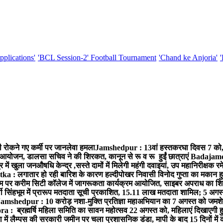
pplications'
'BCL Session-2' Football Tournament
'Chand ke Anjoria'
ी रोकने गए कर्मी पर जानलेवा हमला
Jamshedpur : 13वां हस्तकरघा दिवस 7 को, वी
 आयोजन, डालसा सचिव ने की शिरकत, कानून से रू व रू हुईं छात्राएं
Badajamda :
 खुला जनऔषधि केन्द्र ,सस्ते दामों में मिलेगी महंगी दवाइयां, उप महानिरीक्षक र
tka : लगातार हो रही बारिश के कारण हल्दीपोखर निवासी विनोद गुप्ता का मकान हु
पर करीम सिटी कॉलेज में जागरूकता कार्यक्रम आयोजित, साइबर अपराध का शिका
ी सिंहभूम में प्रारूप मतदाता सूची प्रकाशित, 15.11 लाख मतदाता शामिल; 5 अगस
amshedpur : 10 करोड़ नशा-मुक्ति प्रतिज्ञा महाअभियान का 7 अगस्त को जमशेदपुर
a : ब्रह्मर्षि महिला समिति का सावन महोत्सव 22 अगस्त को, महिलाएं दिखाएगी हु
 में लैम्पस की सरकारी जमीन पर चला प्रशासनिक डंडा, मापी के बाद 15 दिनों में