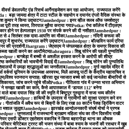
वर्स डेवलपमेंट एंड रिसर्च आर्गेनाइजेशन कर रहा आयोजन, राज्यपाल करेंगे
 बड़ा जामदा क्षेत्र में टाटा स्टील के सहयोग व दयानंद एंग्लो वैदिक संस्था के
मेश कुमार ने किया उद्घाटन
Jamshedpur : इनर व्हील क्लब ऑफ जमशेदपुर
आ पूरी तरह ध्वस्त, तिरपाल मुहैया कराया गया
Potka: रंभा कॉलेज में टीएलएम
र होने पर हेल्पलाइन 1930 पर संपर्क करने की दी नशीहत
Jamshedpur :
्त से 4 सितंबर तक दावा-आपत्ति का मौका
Jamshedpur : नंदिनी करूवा की
 में शुभारंभ, राज्यपाल करेंगे उद्घाटन
Jamshedpur : बॉल्डविन फार्म एरिया
नर की प्रदर्शनी
Jhargram : जेएसएम ने जंगलमहल क्षेत्र के समग्र विकास की
 कब्जा खाली करने का अल्टीमेटम
Bahragora : शिबू सोरेन की पहली पुण्यतिथि
dpur : बागबेड़ा में बच्ची से अश्लील हरकत करने के आरोपी की शीघ्र
्ठ कर्मचारियों को भावभीनी विदाई दी
Jamshedpur : शिबू सोरेन की पुण्यतिथि
ालयों में उमड़ा श्रद्धालुओं का जनसैलाब
Jamshedpur : मुर्गा महादेव मंदिर में
र्कर्स यूनियन के उपाध्यक्ष अस्वस्थ, मिलें आजसू पार्टी के केंद्रीय महासचिव व
एम)
विश्व स्तनपान सप्ताह: खीरसा दूध नवजात बच्चे को कई जानलेवा बीमारियों से
िकायत, जांच करने पहुंचे सीओ
Potka : गीतिलता गांव में उन्नत भारत अभियान
 ने समझा खाकी का काम, कैसे आपातकाल में ‘डायल 112’ बनेगा
े बाबा दयाल सिंह जी की स्मृति में बिष्टुपुर गुरुद्वारा में सजा भव्य कीर्तन
समां
Jamshedpur : हाथियों के उपद्रव से ग्रामीणों को सुरक्षा प्रदान करे वन
गीतांजलि में अवैध रूप से बिक्री के लिए रखा 80 कार्टन पैक्ड ड्रिंकिंग वाटर
ा मशाल जुलूश
Jamshedpur : झारखंड आन्दोलनकारी संघर्ष मोर्चा ने प्रणब
dpur : जुगसलाई में राजस्थानी ब्राह्मण महिला संघ का तीन दिवसीय राखी
यर एसपी डॉक्टर एहतेशाम वकारिब ने किया बहरागोड़ा थाना का औचक
रिवार चेरिटेबल ट्रस्ट की भजन संध्या में बाबा श्याम के भजनों की रसधार में खुब