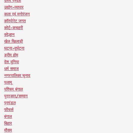
उत्तर प्रदेश
उद्योग-व्यापार
कला एवं मनोरंजन
कॉरपोरेट जगत
कोर्ट-कचहरी
कोल्हान
खेल खिलाड़ी
घटना-दुर्घटना
ड्रीम होम
देश दुनिया
धर्म समाज
नगरपालिका चुनाव
पलामू
पश्चिम बंगाल
पुरस्कार/सम्मान
प्रमंडल
फीचर्स
बंगाल
बिहार
मौसम