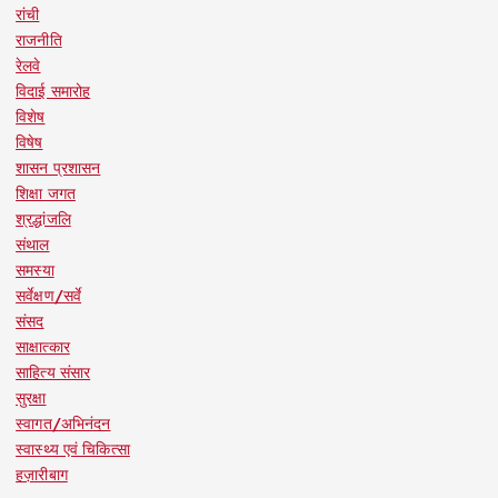
रांची
राजनीति
रेलवे
विदाई समारोह
विशेष
विषेष
शासन प्रशासन
शिक्षा जगत
श्रद्धांजलि
संथाल
समस्या
सर्वेक्षण/सर्वे
संसद
साक्षात्कार
साहित्य संसार
सुरक्षा
स्वागत/अभिनंदन
स्वास्थ्य एवं चिकित्सा
हज़ारीबाग