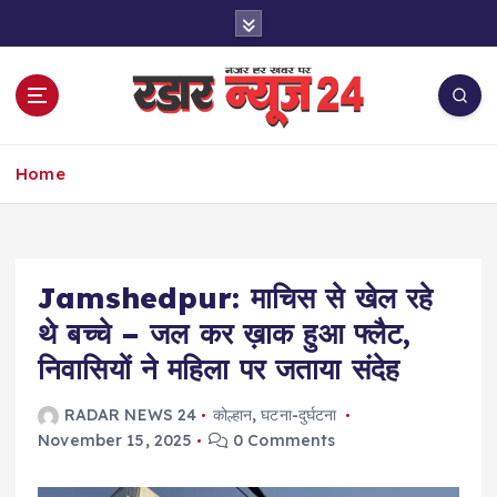
S
k
i
p
t
o
नज़र हर खबर पर
c
Home
o
n
t
e
Jamshedpur: माचिस से खेल रहे
n
t
थे बच्चे – जल कर ख़ाक हुआ फ्लैट,
निवासियों ने महिला पर जताया संदेह
RADAR NEWS 24
कोल्हान
,
घटना-दुर्घटना
November 15, 2025
0 Comments