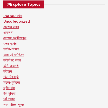
Explore Topics
RADAR दर्पण
Uncategorized
अपराध जगत
आगजनी
आरक्षण/डोमिसाइल
उत्तर प्रदेश
उद्योग-व्यापार
कला एवं मनोरंजन
कॉरपोरेट जगत
कोर्ट-कचहरी
कोल्हान
खेल खिलाड़ी
घटना-दुर्घटना
ड्रीम होम
देश दुनिया
धर्म समाज
नगरपालिका चुनाव