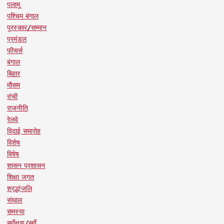
पलामू
पश्चिम बंगाल
पुरस्कार/सम्मान
प्रमंडल
फीचर्स
बंगाल
बिहार
मौसम
रांची
राजनीति
रेलवे
विदाई समारोह
विशेष
विषेष
शासन प्रशासन
शिक्षा जगत
श्रद्धांजलि
संथाल
समस्या
सर्वेक्षण/सर्वे