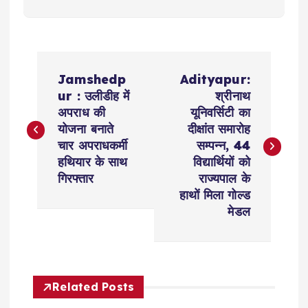
P
Jamshedp
Adityapur:
o
ur : उलीडीह में
श्रीनाथ
अपराध की
यूनिवर्सिटी का
s
योजना बनाते
दीक्षांत समारोह
चार अपराधकर्मी
सम्पन्न, 44
t
हथियार के साथ
विद्यार्थियों को
गिरफ्तार
राज्यपाल के
n
हाथों मिला गोल्ड
मेडल
a
v
Related Posts
i