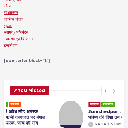
संसद
साक्षात्कार
साहित्य संसार
सुरक्षा
स्वागत/अभिनंदन
स्वास्थ्य एवं चिकित्सा
हज़ारीबाग
[adinserter block="1"]
You Missed
कोल्हान
राजनीति
Jamshedpur : युवा शक्ति ही झारखंड के
भविष्य की दिशा तय करेगी : सुदेश कुमार महतो
RADAR NEWS 24