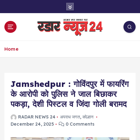
S
k
i
p
t
o
नज़र हर खबर पर
c
Home
o
n
t
e
Jamshedpur : गोविंदपुर में फायरिंग
n
t
के आरोपी को पुलिस ने जाल बिछाकर
पकड़ा, देशी पिस्टल व जिंदा गोली बरामद
RADAR NEWS 24
अपराध जगत
,
कोल्हान
December 24, 2025
0 Comments