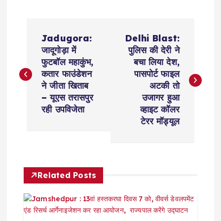
P
Jadugora:
Delhi Blast:
o
जादूगोड़ा में
पुलिस की देरी ने
फुटबॉल महाकुंभ,
बचा लिया देश,
s
कतार फाउंडेशन
पासपोर्ट फाइल
ने जीता खिताब
अटकी तो
t
– यूएस तरासपुर
उजागर हुआ
रही उपविजेता
व्हाइट कॉलर
n
टेरर मॉड्यूल
a
v
Related Posts
i