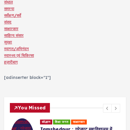
संथाल
समस्या
सर्वेक्षण/सर्वे
संसद
साक्षात्कार
साहित्य संसार
सुरक्षा
स्वागत/अभिनंदन
स्वास्थ्य एवं चिकित्सा
हज़ारीबाग
[adinserter block="1"]
You Missed
कोल्हान
धर्म समाज
शिक्षा जगत
Badajamda : बड़ा जामदा क्षेत्र में टाटा