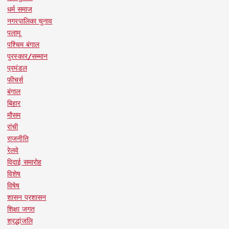
धर्म समाज
नगरपालिका चुनाव
पलामू
पश्चिम बंगाल
पुरस्कार/सम्मान
प्रमंडल
फीचर्स
बंगाल
बिहार
मौसम
रांची
राजनीति
रेलवे
विदाई समारोह
विशेष
विषेष
शासन प्रशासन
शिक्षा जगत
श्रद्धांजलि