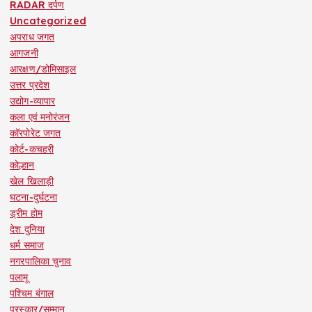
RADAR दर्पण
Uncategorized
अपराध जगत
आगजनी
आरक्षण/डोमिसाइल
उत्तर प्रदेश
उद्योग-व्यापार
कला एवं मनोरंजन
कॉरपोरेट जगत
कोर्ट-कचहरी
कोल्हान
खेल खिलाड़ी
घटना-दुर्घटना
ड्रीम होम
देश दुनिया
धर्म समाज
नगरपालिका चुनाव
पलामू
पश्चिम बंगाल
पुरस्कार/सम्मान