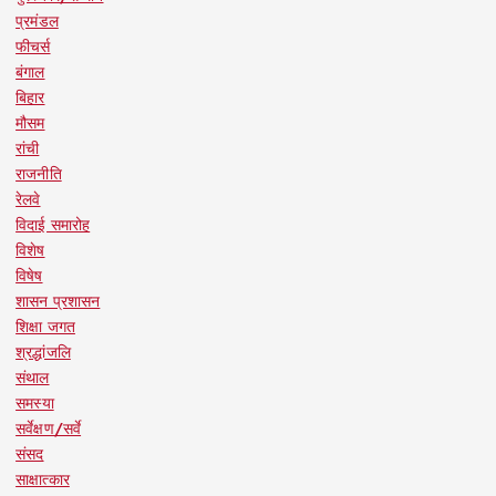
प्रमंडल
फीचर्स
बंगाल
बिहार
मौसम
रांची
राजनीति
रेलवे
विदाई समारोह
विशेष
विषेष
शासन प्रशासन
शिक्षा जगत
श्रद्धांजलि
संथाल
समस्या
सर्वेक्षण/सर्वे
संसद
साक्षात्कार