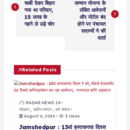
चाबी देकर बिहार
सम्मान योजना के
s
गया था परिवार,
लंबित आवेदनों
15 लाख के
और पोर्टल बंद
t
गहने ले उड़े चोर
होने पर पंचायत
सदस्यों ने की
n
वार्ता
a
v
Related Posts
i
g
RADAR NEWS 24
a
कोल्हान
,
उद्योग-व्यापार
,
धर्म समाज
August 6, 2026
3 views
t
Jamshedpur : 13वां हस्तकरघा दिवस