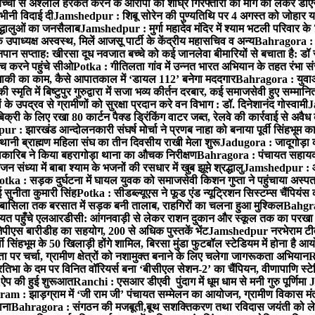
बच्ची से अश्लील हरकत करने के आरोपी की शीघ्र गिरफ्तारी की मांग को लेकर डीएस
वभीनी विदाई दी
Jamshedpur : शिबू सोरेन की पुण्यतिथि पर 4 अगस्त को जोहार यात्रा म
रद्धालुओं का जनसैलाब
Jamshedpur : मुर्गा महादेव मंदिर में श्याम भटली परिवार क
पाध्यक्ष अस्वस्थ, मिलें आजसू पार्टी के केंद्रीय महासचिव व अन्य
Bahragora : क
तनपान सप्ताह: खीरसा दूध नवजात बच्चे को कई जानलेवा बीमारियों से बचाता है: डॉ
 करने पहुंचे सीओ
Potka : गीतिलता गांव में उन्नत भारत अभियान के तहत रंभा स
ाकी का काम, कैसे आपातकाल में ‘डायल 112’ बनेगा मददगार
Bahragora : युवाओं
ृति में बिष्टुपुर गुरुद्वारा में सजा भव्य कीर्तन दरबार, कई समाजसेवी हुए सम्मानि
 उपद्रव से ग्रामीणों को सुरक्षा प्रदान करे वन विभाग : डॉ. दिनेशानंद गोस्वामी
J
री के लिए रखा 80 कार्टन पैक्ड ड्रिंकिंग वाटर जब्त, रेलवे की कार्रवाई से अवैध क
 : झारखंड आन्दोलनकारी संघर्ष मोर्चा ने प्रणब नाहा को बनाया पूर्वी सिंहभूम 
ानी ब्राह्मण महिला संघ का तीन दिवसीय राखी मेला शुरू
Jadugora : जादूगोड़ा 
ारिब ने किया बहरागोड़ा थाना का औचक निरीक्षण
Bahragora : पंचायत सहायको
ंध्या में बाबा श्याम के भजनों की रसधार में खुब झूमे श्रद्धालु
Jamshedpur : आर
otka : सड़क दुर्घटना में घायल युवक को समाजसेवी किशन गुप्ता ने पहुंचाया अस्प
 सुनीता कुमारी सिंह
Potka : सीडब्ल्यूएस ने फूड एंड न्यूट्रिशन सिस्टम्स चैंपियंस
बासिला तक बरसात में सड़क बनी तालाब, राहगिरों का चलना हुआ मुश्किल
Bahgrag
ायत पहुँचे एलआरडीसी: आंगनवाड़ी से लेकर राशन दुकान और स्कूल तक का परखा
ेपीएस बारीडीह का सहयोग, 200 से अधिक पुस्तकें भेंट
Jamshedpur नरभेराम टीव
 सिंहभूम के 50 खिलाड़ी होंगे शामिल, बिरसा मुंडा फुटबॉल स्टेडियम में होना है 
 पर चर्चा, ग्रामीण क्षेत्रों को नशामुक्त बनाने के लिए चलेगा जागरूकता अभियान
R
ा के दम पर विनित वॉरियर्स बना ‘बीसीएल सेशन-2’ का चैंपियन, वीणापाणि स्टेडिय
ल ऐप की हुई शुरूआत
Ranchi : एसआर डीएवी पुंदाग में धूम धाम से मनी गुरु पूर्णिमा
J
am : झाड़ग्राम में ‘जी राम जी’ पंचायत सम्मेलन का आयोजन, ग्रामीण विकास मंत्
ाना
Bahragora : संगठन की मजबूती,बूथ सशक्तिकरण तथा रविदास जयंती को लेकर