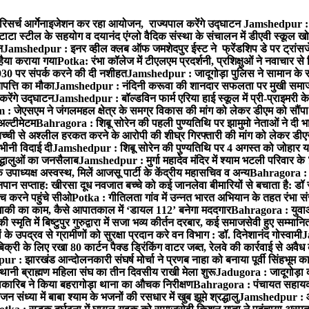
रिसर्च आर्गेनाइजेशन कर रहा आयोजन, राज्यपाल करेंगे उद्घाटन
Jamshedpur : ग
टाटा स्टील के सहयोग व दयानंद एंग्लो वैदिक संस्था के संचालन में डीएवी स्कूल खो
न
Jamshedpur : इनर व्हील क्लब ऑफ जमशेदपुर ईस्ट ने फ्रेंडशिप डे पर ट्रांस
हैया कराया गया
Potka: रंभा कॉलेज में टीएलएम प्रदर्शनी, प्रशिक्षुओं ने नवाचार स
30 पर संपर्क करने की दी नशीहत
Jamshedpur : जादूगोड़ा पुलिस ने सामान के 
पत्ति का मौका
Jamshedpur : नंदिनी करूवा की शानदार सफलता पर मुखी समाज क
करेंगे उद्घाटन
Jamshedpur : बॉल्डविन फार्म एरिया हाई स्कूल में प्री-प्राइमरी के
 जेएसएम ने जंगलमहल क्षेत्र के समग्र विकास की मांग को लेकर डीएम को सौंपा मु
अल्टीमेटम
Bahragora : शिबू सोरेन की पहली पुण्यतिथि पर झामुमो नेताओं ने दी भा
बच्ची से अश्लील हरकत करने के आरोपी की शीघ्र गिरफ्तारी की मांग को लेकर डीएस
वभीनी विदाई दी
Jamshedpur : शिबू सोरेन की पुण्यतिथि पर 4 अगस्त को जोहार यात्रा म
रद्धालुओं का जनसैलाब
Jamshedpur : मुर्गा महादेव मंदिर में श्याम भटली परिवार क
पाध्यक्ष अस्वस्थ, मिलें आजसू पार्टी के केंद्रीय महासचिव व अन्य
Bahragora : क
तनपान सप्ताह: खीरसा दूध नवजात बच्चे को कई जानलेवा बीमारियों से बचाता है: डॉ
 करने पहुंचे सीओ
Potka : गीतिलता गांव में उन्नत भारत अभियान के तहत रंभा स
ाकी का काम, कैसे आपातकाल में ‘डायल 112’ बनेगा मददगार
Bahragora : युवाओं
ृति में बिष्टुपुर गुरुद्वारा में सजा भव्य कीर्तन दरबार, कई समाजसेवी हुए सम्मानि
 उपद्रव से ग्रामीणों को सुरक्षा प्रदान करे वन विभाग : डॉ. दिनेशानंद गोस्वामी
J
री के लिए रखा 80 कार्टन पैक्ड ड्रिंकिंग वाटर जब्त, रेलवे की कार्रवाई से अवैध क
 : झारखंड आन्दोलनकारी संघर्ष मोर्चा ने प्रणब नाहा को बनाया पूर्वी सिंहभूम 
ानी ब्राह्मण महिला संघ का तीन दिवसीय राखी मेला शुरू
Jadugora : जादूगोड़ा 
ारिब ने किया बहरागोड़ा थाना का औचक निरीक्षण
Bahragora : पंचायत सहायको
ंध्या में बाबा श्याम के भजनों की रसधार में खुब झूमे श्रद्धालु
Jamshedpur : आर