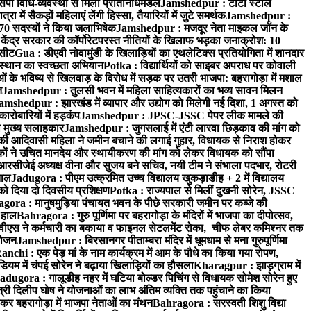
पी विधि-व्यवस्था से मिला प्रतिनिधिमंडल
Jamshedpur : टाटा स्टील
ें सैकड़ों महिलाएं लेंगी हिस्सा, तैयारियों में जुटे समर्थक
Jamshedpur :
े 70 सदस्यों ने किया जलाभिषेक
Jamshedpur : मजदूर नेता माइकल जॉन के
ेंद्र सरकार की कॉर्पोरेटपरस्त नीतियों के खिलाफ भड़का जनाक्रोश: 10
 सीट
Gua : डीएवी नोवामुंडी के खिलाड़ियों का एथलेटिक्स प्रतियोगिता में शानदार
ंस्थान का स्वच्छता अभियान
Potka : विद्यार्थियों को साइबर अपराध पर कोवाली
 के भविष्य से खिलवाड़ के विरोध में सड़क पर उतरी भाजपा: बहरागोड़ा में मशाल
त
Jamshedpur : तुलसी भवन में महिला साहित्यकारों का भव्य सावन मिलन
amshedpur : झारखंड में व्यापार और उद्योग को मिलेगी नई दिशा, 1 अगस्त को
ारोबारियों में हड़कंप
Jamshedpur : JPSC-JSSC पेपर लीक मामले की
का मुख्य सलाहकार
Jamshedpur : जुगसलाई में एंटी लारवा छिड़काव की मांग को
की आदिवासी महिला ने जमीन बचाने की लगाई गुहार, विधायक से निराश होकर
ं ने उचित मानदेय और स्थायीकरण की मांग को लेकर विधायक को सौंपा
सीजेई अध्यक्ष वीना और सुजय बने सचिव, नयी टीम ने संभाला पदभार, रोटरी
ताल
Jadugora : पीएम उत्क्रमित उच्च विद्यालय खुकड़ाडीह + 2 में विद्यालय
 को दिया दो दिवसीय प्रशिक्षण
Potka : राज्यपाल से मिलीं दुखनी सोरेन, JSSC
ora : मानुषमुड़िया पंचायत भवन के पीछे सरकारी जमीन पर कब्जे की
 हाल
Bahragora : गुरु पूर्णिमा पर बहरागोड़ा के मंदिरों में भाजपा का दीपोत्सव,
ीएस ने कर्मचारी का बकाया व फाइनल सेटलमेंट रोका, चीफ लेबर कमिश्नर तक
आयोजन
Jamshedpur : बिरसानगर पीताम्बरा मंदिर में धूमधाम से मना गुरुपूर्णिमा
anchi : एक पेड़ मां के नाम कार्यक्रम में आम के पौधे का किया गया रोपण,
म में चंपई सोरेन ने बढ़ाया खिलाड़ियों का हौसला
Kharagpur : झाड़ग्राम में
adugora : गालूडीह नहर में घटिया बोल्डर पिचिंग से विधायक सोमेश सोरेन हुए
री दिलीप घोष ने योजनाओं का लाभ अंतिम व्यक्ति तक पहुंचाने का किया
 बहरागोड़ा में भाजपा नेताओं का मंथन
Bahragora : सरस्वती शिशु विद्या