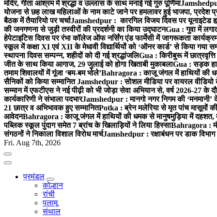
मंदिर, गीता आश्रम में श्रद्धा व उल्लास के साथ मनाई गई गुरु पूर्णिमा
Jamshedpur :
योजना से छह लाख महिलाओं के नाम काटे जाने पर हमलावर हुई भाजपा, प्रदेश प्र
बैठक में तैयारियो पर चर्चा
Jamshedpur : कारगिल विजय दिवस पर यूनाइटेड ह्यूमन
की जनगणना से जुड़ी तस्वीरों की प्रदर्शनी का किया उद्घाटन
Gua : गुवा में लग
हेपेटाइटिस दिवस पर रंभा कॉलेज ऑफ नर्सिंग एंड फार्मेसी में जागरूकता कार्य
स्कूल में कक्षा XI एवं XII के मेधावी विद्यार्थियों को ‘ऑनर कार्ड’ से किया गया स
स्थापना दिवस सम्पन्न, शहीदों को दी गई श्रद्धांजलि
Gua : किरीबुरू में छात्रवृत्
जीत के साथ किया आगाज, 29 जुलाई को होगा खिताबी मुकाबला
Gua : सड़क हाद
तमाम शिवालयों में गूंजा ‘बम-बम भोले’
Bahragora : काजू जंगल में हाथियों की धम
सैनिकों को किया सम्मानित
Jamshedpur : सोशल मीडिया पर वायरल वीडियो के 
सम्मान में एफटीएस ने नई पीढ़ी को भी जोड़ा सेवा अभियान से, वर्ष 2026-27 के दौ
कार्यकारिणी ने संभाला पदभार
Jamshedpur : मानगो नगर निगम की ‘मनमानी’ के ख
21 छात्र व अभिभावक हुए सम्मानित
Potka : ब्रेन मलेरिया से मृत पांच मासूमों की
आवेदन
Bahragora : काजू जंगल में हाथियों की धमक से मानुषमुड़िया में दहशत,
पब्लिक स्कूल पुंदाग समेत 7 ब्रांच के खिलाड़ियों ने लिया हिस्सा
Bahragora : मौदा
संगठनों ने निकाला विशाल विरोध मार्च
Jamshedpur : रक्षाबंधन पर डाक विभाग क
Fri. Aug 7th, 2026
प्रमंडल
कोल्हान
रांची
पलामू
संथाल