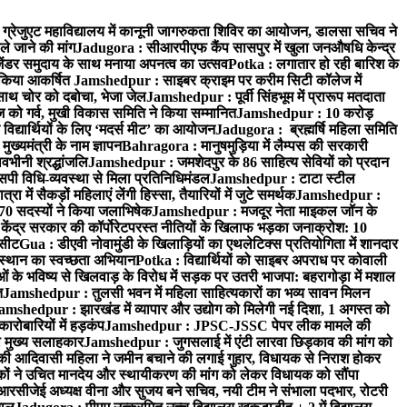
्रेजुएट महाविद्यालय में कानूनी जागरुकता शिविर का आयोजन, डालसा सचिव ने
ले जाने की मांग
Jadugora : सीआरपीएफ कैंप सासपुर में खुला जनऔषधि केन्द्र
जेंडर समुदाय के साथ मनाया अपनत्व का उत्सव
Potka : लगातार हो रही बारिश के
े किया आकर्षित
Jamshedpur : साइबर क्राइम पर करीम सिटी कॉलेज में
साथ चोर को दबोचा, भेजा जेल
Jamshedpur : पूर्वी सिंहभूम में प्रारूप मतदाता
ो गर्व, मुखी विकास समिति ने किया सम्मानित
Jamshedpur : 10 करोड़
 विद्यार्थियों के लिए ‘मदर्स मीट’ का आयोजन
Jadugora : ब्रह्मर्षि महिला समिति
ख्यमंत्री के नाम ज्ञापन
Bahragora : मानुषमुड़िया में लैम्पस की सरकारी
वभीनी श्रद्धांजलि
Jamshedpur : जमशेदपुर के 86 साहित्य सेवियों को प्रदान
पी विधि-व्यवस्था से मिला प्रतिनिधिमंडल
Jamshedpur : टाटा स्टील
ें सैकड़ों महिलाएं लेंगी हिस्सा, तैयारियों में जुटे समर्थक
Jamshedpur :
े 70 सदस्यों ने किया जलाभिषेक
Jamshedpur : मजदूर नेता माइकल जॉन के
ेंद्र सरकार की कॉर्पोरेटपरस्त नीतियों के खिलाफ भड़का जनाक्रोश: 10
 सीट
Gua : डीएवी नोवामुंडी के खिलाड़ियों का एथलेटिक्स प्रतियोगिता में शानदार
ंस्थान का स्वच्छता अभियान
Potka : विद्यार्थियों को साइबर अपराध पर कोवाली
 के भविष्य से खिलवाड़ के विरोध में सड़क पर उतरी भाजपा: बहरागोड़ा में मशाल
त
Jamshedpur : तुलसी भवन में महिला साहित्यकारों का भव्य सावन मिलन
amshedpur : झारखंड में व्यापार और उद्योग को मिलेगी नई दिशा, 1 अगस्त को
ारोबारियों में हड़कंप
Jamshedpur : JPSC-JSSC पेपर लीक मामले की
का मुख्य सलाहकार
Jamshedpur : जुगसलाई में एंटी लारवा छिड़काव की मांग को
की आदिवासी महिला ने जमीन बचाने की लगाई गुहार, विधायक से निराश होकर
ं ने उचित मानदेय और स्थायीकरण की मांग को लेकर विधायक को सौंपा
सीजेई अध्यक्ष वीना और सुजय बने सचिव, नयी टीम ने संभाला पदभार, रोटरी