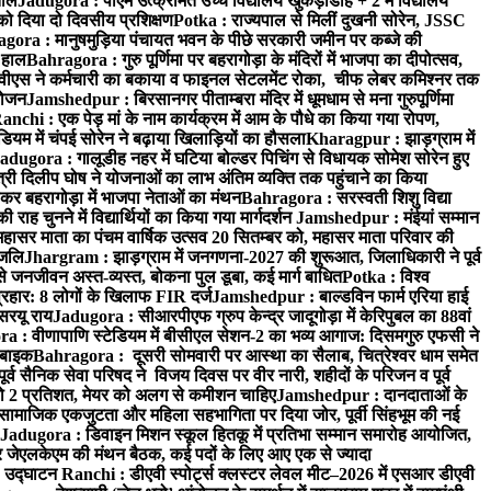
ताल
Jadugora : पीएम उत्क्रमित उच्च विद्यालय खुकड़ाडीह + 2 में विद्यालय
 को दिया दो दिवसीय प्रशिक्षण
Potka : राज्यपाल से मिलीं दुखनी सोरेन, JSSC
ora : मानुषमुड़िया पंचायत भवन के पीछे सरकारी जमीन पर कब्जे की
 हाल
Bahragora : गुरु पूर्णिमा पर बहरागोड़ा के मंदिरों में भाजपा का दीपोत्सव,
ीएस ने कर्मचारी का बकाया व फाइनल सेटलमेंट रोका, चीफ लेबर कमिश्नर तक
आयोजन
Jamshedpur : बिरसानगर पीताम्बरा मंदिर में धूमधाम से मना गुरुपूर्णिमा
anchi : एक पेड़ मां के नाम कार्यक्रम में आम के पौधे का किया गया रोपण,
म में चंपई सोरेन ने बढ़ाया खिलाड़ियों का हौसला
Kharagpur : झाड़ग्राम में
adugora : गालूडीह नहर में घटिया बोल्डर पिचिंग से विधायक सोमेश सोरेन हुए
री दिलीप घोष ने योजनाओं का लाभ अंतिम व्यक्ति तक पहुंचाने का किया
 बहरागोड़ा में भाजपा नेताओं का मंथन
Bahragora : सरस्वती शिशु विद्या
 चुनने में विद्यार्थियों का किया गया मार्गदर्शन
Jamshedpur : मंईयां सम्मान
महासर माता का पंचम वार्षिक उत्सव 20 सितम्बर को, महासर माता परिवार की
ंजलि
Jhargram : झाड़ग्राम में जनगणना-2027 की शुरूआत, जिलाधिकारी ने पूर्व
 जनजीवन अस्त-व्यस्त, बोकना पुल डूबा, कई मार्ग बाधित
Potka : विश्व
प्रहार: 8 लोगों के खिलाफ FIR दर्ज
Jamshedpur : बाल्डविन फार्म एरिया हाई
सरयू राय
Jadugora : सीआरपीएफ ग्रुप केन्द्र जादूगोड़ा में केरिपुबल का 88वां
 : वीणापाणि स्टेडियम में बीसीएल सेशन-2 का भव्य आगाज: दिसमगुरु एफसी ने
 बाइक
Bahragora : दूसरी सोमवारी पर आस्था का सैलाब, चित्रेश्वर धाम समेत
व सैनिक सेवा परिषद ने विजय दिवस पर वीर नारी, शहीदों के परिजन व पूर्व
ो 2 प्रतिशत, मेयर को अलग से कमीशन चाहिए
Jamshedpur : दानदाताओं के
सामाजिक एकजुटता और महिला सहभागिता पर दिया जोर, पूर्वी सिंहभूम की नई
Jadugora : डिवाइन मिशन स्कूल हितकू में प्रतिभा सम्मान समारोह आयोजित,
 जेएलकेएम की मंथन बैठक, कई पदों के लिए आए एक से ज्यादा
ा उद्घाटन
Ranchi : डीएवी स्पोर्ट्स क्लस्टर लेवल मीट–2026 में एसआर डीएवी