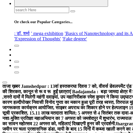
Search
for:
Or check our Popular Categories...
: डॉ. शर्मा
' mega exhibition
'Basics of Nanotechnology and its A
'Expression of Thoughts'
'Fake degree'
ताजा ख़बर
Jamshedpur : 13वां हस्तकरघा दिवस 7 को, वीवर्स डेवलपमेंट एंड 
की शिरकत, कानून से रू व रू हुईं छात्राएं
Badajamda : बड़ा जामदा क्षेत्र में 
,सस्ते दामों में मिलेगी महंगी दवाइयां, उप महानिरीक्षक रमेश कुमार ने किया उद्घाट
कारण हल्दीपोखर निवासी विनोद गुप्ता का मकान हुआ पूरी तरह ध्वस्त, तिरपाल मु
जागरूकता कार्यक्रम आयोजित, साइबर अपराध का शिकार होने पर हेल्पलाइन 19
सूची प्रकाशित, 15.11 लाख मतदाता शामिल; 5 अगस्त से 4 सितंबर तक दावा-आ
नशा-मुक्ति प्रतिज्ञा महाअभियान का 7 अगस्त को जमशेदपुर में शुभारंभ, राज्यपाल 
का सावन महोत्सव 22 अगस्त को, महिलाएं दिखाएगी हुनर की प्रदर्शनी
Jhargram :
जमीन पर चला प्रशासनिक डंडा, मापी के बाद 15 दिनों में कब्जा खाली करने का 