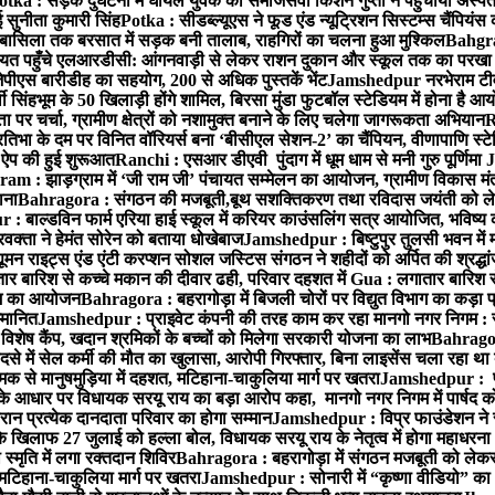
otka : सड़क दुर्घटना में घायल युवक को समाजसेवी किशन गुप्ता ने पहुंचाया अस्प
 सुनीता कुमारी सिंह
Potka : सीडब्ल्यूएस ने फूड एंड न्यूट्रिशन सिस्टम्स चैंपियंस
बासिला तक बरसात में सड़क बनी तालाब, राहगिरों का चलना हुआ मुश्किल
Bahgrag
ायत पहुँचे एलआरडीसी: आंगनवाड़ी से लेकर राशन दुकान और स्कूल तक का परखा
ेपीएस बारीडीह का सहयोग, 200 से अधिक पुस्तकें भेंट
Jamshedpur नरभेराम टीव
 सिंहभूम के 50 खिलाड़ी होंगे शामिल, बिरसा मुंडा फुटबॉल स्टेडियम में होना है 
 पर चर्चा, ग्रामीण क्षेत्रों को नशामुक्त बनाने के लिए चलेगा जागरूकता अभियान
R
ा के दम पर विनित वॉरियर्स बना ‘बीसीएल सेशन-2’ का चैंपियन, वीणापाणि स्टेडिय
ल ऐप की हुई शुरूआत
Ranchi : एसआर डीएवी पुंदाग में धूम धाम से मनी गुरु पूर्णिमा
J
am : झाड़ग्राम में ‘जी राम जी’ पंचायत सम्मेलन का आयोजन, ग्रामीण विकास मंत्
ाना
Bahragora : संगठन की मजबूती,बूथ सशक्तिकरण तथा रविदास जयंती को लेकर
 बाल्डविन फार्म एरिया हाई स्कूल में करियर काउंसलिंग सत्र आयोजित, भविष्य की राह
वक्ता ने हेमंत सोरेन को बताया धोखेबाज
Jamshedpur : बिष्टुपुर तुलसी भवन में 
 राइट्स एंड एंटी करप्शन सोशल जस्टिस संगठन ने शहीदों को अर्पित की श्रद्धा
ातार बारिश से कच्चे मकान की दीवार ढही, परिवार दहशत में
Gua : लगातार बारिश से
क्रम का आयोजन
Bahragora : बहरागोड़ा में बिजली चोरों पर विद्युत विभाग का कड़ा 
म्मानित
Jamshedpur : प्राइवेट कंपनी की तरह काम कर रहा मानगो नगर निगम : 
ति विशेष कैंप, खदान श्रमिकों के बच्चों को मिलेगा सरकारी योजना का लाभ
Bahragora
से में सेल कर्मी की मौत का खुलासा, आरोपी गिरफ्तार, बिना लाइसेंस चला रहा था
क से मानुषमुड़िया में दहशत, मटिहाना-चाकुलिया मार्ग पर खतरा
Jamshedpur : पूर्
आधार पर विधायक सरयू राय का बड़ा आरोप कहा, मानगो नगर निगम में पार्षद क
रान प्रत्येक दानदाता परिवार का होगा सम्मान
Jamshedpur : विप्र फाउंडेशन ने 
िलाफ 27 जुलाई को हल्ला बोल, विधायक सरयू राय के नेतृत्व में होगा महाधरना
 स्मृति में लगा रक्तदान शिविर
Bahragora : बहरागोड़ा में संगठन मजबूती को लेकर
 मटिहाना-चाकुलिया मार्ग पर खतरा
Jamshedpur : सोनारी में “कृष्णा वीडियो” क