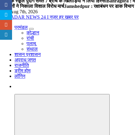
पब्लिक स्कूल पुंदाग समेत 7 ब्रांच के खिलाड़ियों ने लिया हिस्सा
Bahragora : मौदा
संगठनों ने निकाला विशाल विरोध मार्च
Jamshedpur : रक्षाबंधन पर डाक विभाग क
Fri. Aug 7th, 2026
प्रमंडल
नज़र हर खबर पर
कोल्हान
रांची
पलामू
संथाल
शासन प्रशासन
अपराध जगत
राजनीति
ड्रीम होम
लॉगिन