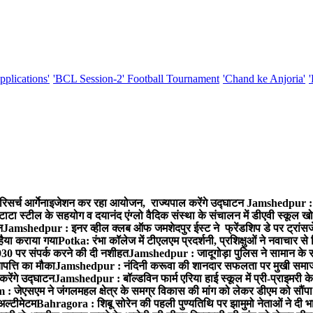
pplications'
'BCL Session-2' Football Tournament
'Chand ke Anjoria'
रिसर्च आर्गेनाइजेशन कर रहा आयोजन, राज्यपाल करेंगे उद्घाटन
Jamshedpur : ग
टाटा स्टील के सहयोग व दयानंद एंग्लो वैदिक संस्था के संचालन में डीएवी स्कूल खो
न
Jamshedpur : इनर व्हील क्लब ऑफ जमशेदपुर ईस्ट ने फ्रेंडशिप डे पर ट्रांस
हैया कराया गया
Potka: रंभा कॉलेज में टीएलएम प्रदर्शनी, प्रशिक्षुओं ने नवाचार स
30 पर संपर्क करने की दी नशीहत
Jamshedpur : जादूगोड़ा पुलिस ने सामान के 
पत्ति का मौका
Jamshedpur : नंदिनी करूवा की शानदार सफलता पर मुखी समाज क
करेंगे उद्घाटन
Jamshedpur : बॉल्डविन फार्म एरिया हाई स्कूल में प्री-प्राइमरी के
 जेएसएम ने जंगलमहल क्षेत्र के समग्र विकास की मांग को लेकर डीएम को सौंपा मु
अल्टीमेटम
Bahragora : शिबू सोरेन की पहली पुण्यतिथि पर झामुमो नेताओं ने दी भा