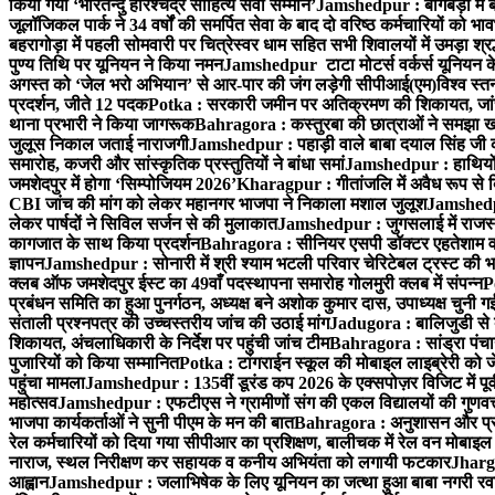
किया गया ‘भारतेन्दु हरिश्चंद्र साहित्य सेवी सम्मान’
Jamshedpur : बागबेड़ा में 
जूलॉजिकल पार्क ने 34 वर्षों की समर्पित सेवा के बाद दो वरिष्ठ कर्मचारियों को भा
बहरागोड़ा में पहली सोमवारी पर चित्रेस्वर धाम सहित सभी शिवालयों में उमड़ा श्
पुण्य तिथि पर यूनियन ने किया नमन
Jamshedpur टाटा मोटर्स वर्कर्स यूनियन के उ
अगस्त को ‘जेल भरो अभियान’ से आर-पार की जंग लड़ेगी सीपीआई(एम)
विश्व स्
प्रदर्शन, जीते 12 पदक
Potka : सरकारी जमीन पर अतिक्रमण की शिकायत, जांच
थाना प्रभारी ने किया जागरूक
Bahragora : कस्तुरबा की छात्राओं ने समझा ख
जुलूस निकाल जताई नाराजगी
Jamshedpur : पहाड़ी वाले बाबा दयाल सिंह जी की स्म
समारोह, कजरी और सांस्कृतिक प्रस्तुतियों ने बांधा समां
Jamshedpur : हाथियों के
जमशेदपुर में होगा ‘सिम्पोजियम 2026’
Kharagpur : गीतांजलि में अवैध रूप से बिक्
CBI जांच की मांग को लेकर महानगर भाजपा ने निकाला मशाल जुलूश
Jamshedpur
लेकर पार्षदों ने सिविल सर्जन से की मुलाकात
Jamshedpur : जुगसलाई में राजस्थ
कागजात के साथ किया प्रदर्शन
Bahragora : सीनियर एसपी डॉक्टर एहतेशाम वक
ज्ञापन
Jamshedpur : सोनारी में श्री श्याम भटली परिवार चेरिटेबल ट्रस्ट की भजन स
क्लब ऑफ जमशेदपुर ईस्ट का 49वाँ पदस्थापना समारोह गोलमुरी क्लब में संपन्न
P
प्रबंधन समिति का हुआ पुनर्गठन, अध्यक्ष बने अशोक कुमार दास, उपाध्यक्ष चुनी गई
संताली प्रश्नपत्र की उच्चस्तरीय जांच की उठाई मांग
Jadugora : बालिजुडी से 
शिकायत, अंचलाधिकारी के निर्देश पर पहुंची जांच टीम
Bahragora : सांड्रा पंच
पुजारियों को किया सम्मानित
Potka : टांगराईन स्कूल की मोबाइल लाइब्रेरी को ज
पहुंचा मामला
Jamshedpur : 135वीं डूरंड कप 2026 के एक्सपोज़र विजिट में पूर्वी
महोत्सव
Jamshedpur : एफटीएस ने ग्रामीणों संग की एकल विद्यालयों की गुणवत्ता
भाजपा कार्यकर्ताओं ने सुनी पीएम के मन की बात
Bahragora : अनुशासन और प्रतिभ
रेल कर्मचारियों को दिया गया सीपीआर का प्रशिक्षण, बालीचक में रेल वन मोबाइ
नाराज, स्थल निरीक्षण कर सहायक व कनीय अभियंता को लगायी फटकार
Jhargr
आह्वान
Jamshedpur : जलाभिषेक के लिए यूनियन का जत्था हुआ बाबा नगरी रव