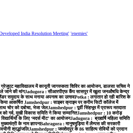
'Developed India Resolution Meeting'
'enemies'
्रेजुएट महाविद्यालय में कानूनी जागरुकता शिविर का आयोजन, डालसा सचिव ने
ले जाने की मांग
Jadugora : सीआरपीएफ कैंप सासपुर में खुला जनऔषधि केन्द्र
जेंडर समुदाय के साथ मनाया अपनत्व का उत्सव
Potka : लगातार हो रही बारिश के
े किया आकर्षित
Jamshedpur : साइबर क्राइम पर करीम सिटी कॉलेज में
साथ चोर को दबोचा, भेजा जेल
Jamshedpur : पूर्वी सिंहभूम में प्रारूप मतदाता
ो गर्व, मुखी विकास समिति ने किया सम्मानित
Jamshedpur : 10 करोड़
 विद्यार्थियों के लिए ‘मदर्स मीट’ का आयोजन
Jadugora : ब्रह्मर्षि महिला समिति
ख्यमंत्री के नाम ज्ञापन
Bahragora : मानुषमुड़िया में लैम्पस की सरकारी
वभीनी श्रद्धांजलि
Jamshedpur : जमशेदपुर के 86 साहित्य सेवियों को प्रदान