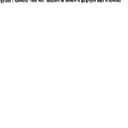
ram : देशव्यापी ‘जेल भरो’ आंदोलन के समर्थन में झाड़ग्राम शहर में वामपंथी