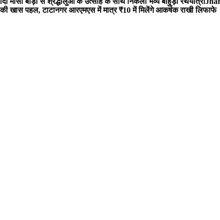
 मौसी बाड़ी से श्रद्धालुओं के उत्साह के साथ निकली भव्य बाहुड़ा रथयात्रा
Jharg
ी खास पहल, टाटानगर आरएमएस में मात्र ₹10 में मिलेंगे आकर्षक राखी लिफाफे