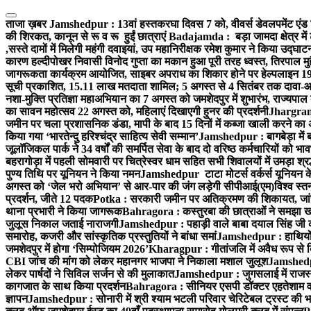
Skip
to
ताजा ख़बर
Jamshedpur : 13वां हस्तकरघा दिवस 7 को, वीवर्स डेवलपमेंट एंड 
content
की शिरकत, कानून से रू व रू हुईं छात्राएं
Badajamda : बड़ा जामदा क्षेत्र में 
,सस्ते दामों में मिलेगी महंगी दवाइयां, उप महानिरीक्षक रमेश कुमार ने किया उद्घाट
कारण हल्दीपोखर निवासी विनोद गुप्ता का मकान हुआ पूरी तरह ध्वस्त, तिरपाल मु
जागरूकता कार्यक्रम आयोजित, साइबर अपराध का शिकार होने पर हेल्पलाइन 19
सूची प्रकाशित, 15.11 लाख मतदाता शामिल; 5 अगस्त से 4 सितंबर तक दावा-आ
नशा-मुक्ति प्रतिज्ञा महाअभियान का 7 अगस्त को जमशेदपुर में शुभारंभ, राज्यपाल 
का सावन महोत्सव 22 अगस्त को, महिलाएं दिखाएगी हुनर की प्रदर्शनी
Jhargram :
जमीन पर चला प्रशासनिक डंडा, मापी के बाद 15 दिनों में कब्जा खाली करने का 
किया गया ‘भारतेन्दु हरिश्चंद्र साहित्य सेवी सम्मान’
Jamshedpur : बागबेड़ा में 
जूलॉजिकल पार्क ने 34 वर्षों की समर्पित सेवा के बाद दो वरिष्ठ कर्मचारियों को भा
बहरागोड़ा में पहली सोमवारी पर चित्रेस्वर धाम सहित सभी शिवालयों में उमड़ा श्
पुण्य तिथि पर यूनियन ने किया नमन
Jamshedpur टाटा मोटर्स वर्कर्स यूनियन के उ
अगस्त को ‘जेल भरो अभियान’ से आर-पार की जंग लड़ेगी सीपीआई(एम)
विश्व स्
प्रदर्शन, जीते 12 पदक
Potka : सरकारी जमीन पर अतिक्रमण की शिकायत, जांच
थाना प्रभारी ने किया जागरूक
Bahragora : कस्तुरबा की छात्राओं ने समझा ख
जुलूस निकाल जताई नाराजगी
Jamshedpur : पहाड़ी वाले बाबा दयाल सिंह जी की स्म
समारोह, कजरी और सांस्कृतिक प्रस्तुतियों ने बांधा समां
Jamshedpur : हाथियों के
जमशेदपुर में होगा ‘सिम्पोजियम 2026’
Kharagpur : गीतांजलि में अवैध रूप से बिक्
CBI जांच की मांग को लेकर महानगर भाजपा ने निकाला मशाल जुलूश
Jamshedpur
लेकर पार्षदों ने सिविल सर्जन से की मुलाकात
Jamshedpur : जुगसलाई में राजस्थ
कागजात के साथ किया प्रदर्शन
Bahragora : सीनियर एसपी डॉक्टर एहतेशाम वक
ज्ञापन
Jamshedpur : सोनारी में श्री श्याम भटली परिवार चेरिटेबल ट्रस्ट की भजन स