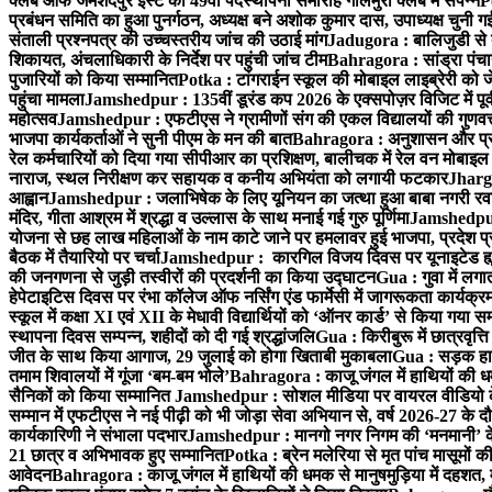
क्लब ऑफ जमशेदपुर ईस्ट का 49वाँ पदस्थापना समारोह गोलमुरी क्लब में संपन्न
P
प्रबंधन समिति का हुआ पुनर्गठन, अध्यक्ष बने अशोक कुमार दास, उपाध्यक्ष चुनी गई
संताली प्रश्नपत्र की उच्चस्तरीय जांच की उठाई मांग
Jadugora : बालिजुडी से 
शिकायत, अंचलाधिकारी के निर्देश पर पहुंची जांच टीम
Bahragora : सांड्रा पंच
पुजारियों को किया सम्मानित
Potka : टांगराईन स्कूल की मोबाइल लाइब्रेरी को ज
पहुंचा मामला
Jamshedpur : 135वीं डूरंड कप 2026 के एक्सपोज़र विजिट में पूर्वी
महोत्सव
Jamshedpur : एफटीएस ने ग्रामीणों संग की एकल विद्यालयों की गुणवत्ता
भाजपा कार्यकर्ताओं ने सुनी पीएम के मन की बात
Bahragora : अनुशासन और प्रतिभ
रेल कर्मचारियों को दिया गया सीपीआर का प्रशिक्षण, बालीचक में रेल वन मोबाइ
नाराज, स्थल निरीक्षण कर सहायक व कनीय अभियंता को लगायी फटकार
Jhargr
आह्वान
Jamshedpur : जलाभिषेक के लिए यूनियन का जत्था हुआ बाबा नगरी रव
मंदिर, गीता आश्रम में श्रद्धा व उल्लास के साथ मनाई गई गुरु पूर्णिमा
Jamshedpur :
योजना से छह लाख महिलाओं के नाम काटे जाने पर हमलावर हुई भाजपा, प्रदेश प्र
बैठक में तैयारियो पर चर्चा
Jamshedpur : कारगिल विजय दिवस पर यूनाइटेड ह्यूमन
की जनगणना से जुड़ी तस्वीरों की प्रदर्शनी का किया उद्घाटन
Gua : गुवा में लग
हेपेटाइटिस दिवस पर रंभा कॉलेज ऑफ नर्सिंग एंड फार्मेसी में जागरूकता कार्य
स्कूल में कक्षा XI एवं XII के मेधावी विद्यार्थियों को ‘ऑनर कार्ड’ से किया गया स
स्थापना दिवस सम्पन्न, शहीदों को दी गई श्रद्धांजलि
Gua : किरीबुरू में छात्रवृत्
जीत के साथ किया आगाज, 29 जुलाई को होगा खिताबी मुकाबला
Gua : सड़क हाद
तमाम शिवालयों में गूंजा ‘बम-बम भोले’
Bahragora : काजू जंगल में हाथियों की धम
सैनिकों को किया सम्मानित
Jamshedpur : सोशल मीडिया पर वायरल वीडियो के 
सम्मान में एफटीएस ने नई पीढ़ी को भी जोड़ा सेवा अभियान से, वर्ष 2026-27 के दौ
कार्यकारिणी ने संभाला पदभार
Jamshedpur : मानगो नगर निगम की ‘मनमानी’ के ख
21 छात्र व अभिभावक हुए सम्मानित
Potka : ब्रेन मलेरिया से मृत पांच मासूमों की
आवेदन
Bahragora : काजू जंगल में हाथियों की धमक से मानुषमुड़िया में दहशत,