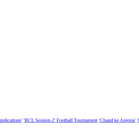
pplications'
'BCL Session-2' Football Tournament
'Chand ke Anjoria'