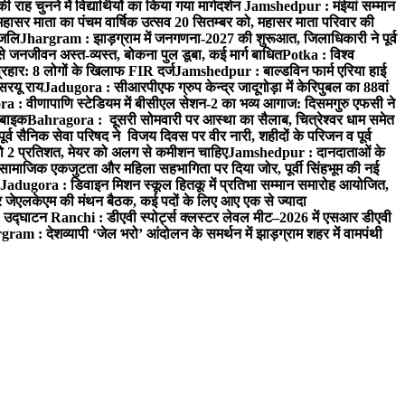
 चुनने में विद्यार्थियों का किया गया मार्गदर्शन
Jamshedpur : मंईयां सम्मान
महासर माता का पंचम वार्षिक उत्सव 20 सितम्बर को, महासर माता परिवार की
ंजलि
Jhargram : झाड़ग्राम में जनगणना-2027 की शुरूआत, जिलाधिकारी ने पूर्व
 जनजीवन अस्त-व्यस्त, बोकना पुल डूबा, कई मार्ग बाधित
Potka : विश्व
प्रहार: 8 लोगों के खिलाफ FIR दर्ज
Jamshedpur : बाल्डविन फार्म एरिया हाई
सरयू राय
Jadugora : सीआरपीएफ ग्रुप केन्द्र जादूगोड़ा में केरिपुबल का 88वां
 : वीणापाणि स्टेडियम में बीसीएल सेशन-2 का भव्य आगाज: दिसमगुरु एफसी ने
 बाइक
Bahragora : दूसरी सोमवारी पर आस्था का सैलाब, चित्रेश्वर धाम समेत
व सैनिक सेवा परिषद ने विजय दिवस पर वीर नारी, शहीदों के परिजन व पूर्व
ो 2 प्रतिशत, मेयर को अलग से कमीशन चाहिए
Jamshedpur : दानदाताओं के
सामाजिक एकजुटता और महिला सहभागिता पर दिया जोर, पूर्वी सिंहभूम की नई
Jadugora : डिवाइन मिशन स्कूल हितकू में प्रतिभा सम्मान समारोह आयोजित,
 जेएलकेएम की मंथन बैठक, कई पदों के लिए आए एक से ज्यादा
ा उद्घाटन
Ranchi : डीएवी स्पोर्ट्स क्लस्टर लेवल मीट–2026 में एसआर डीएवी
ram : देशव्यापी ‘जेल भरो’ आंदोलन के समर्थन में झाड़ग्राम शहर में वामपंथी