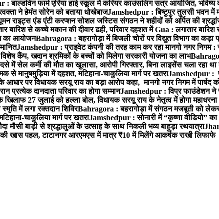
 बाल्डविन फार्म एरिया हाई स्कूल में करियर काउंसलिंग सत्र आयोजित, भविष्य की राह
वक्ता ने हेमंत सोरेन को बताया धोखेबाज
Jamshedpur : बिष्टुपुर तुलसी भवन में 
 राइट्स एंड एंटी करप्शन सोशल जस्टिस संगठन ने शहीदों को अर्पित की श्रद्धा
ातार बारिश से कच्चे मकान की दीवार ढही, परिवार दहशत में
Gua : लगातार बारिश से
क्रम का आयोजन
Bahragora : बहरागोड़ा में बिजली चोरों पर विद्युत विभाग का कड़ा 
म्मानित
Jamshedpur : प्राइवेट कंपनी की तरह काम कर रहा मानगो नगर निगम : 
ति विशेष कैंप, खदान श्रमिकों के बच्चों को मिलेगा सरकारी योजना का लाभ
Bahragora
से में सेल कर्मी की मौत का खुलासा, आरोपी गिरफ्तार, बिना लाइसेंस चला रहा था
क से मानुषमुड़िया में दहशत, मटिहाना-चाकुलिया मार्ग पर खतरा
Jamshedpur : पूर्
आधार पर विधायक सरयू राय का बड़ा आरोप कहा, मानगो नगर निगम में पार्षद क
रान प्रत्येक दानदाता परिवार का होगा सम्मान
Jamshedpur : विप्र फाउंडेशन ने 
िलाफ 27 जुलाई को हल्ला बोल, विधायक सरयू राय के नेतृत्व में होगा महाधरना
 स्मृति में लगा रक्तदान शिविर
Bahragora : बहरागोड़ा में संगठन मजबूती को लेकर
 मटिहाना-चाकुलिया मार्ग पर खतरा
Jamshedpur : सोनारी में “कृष्णा वीडियो” क
 मौसी बाड़ी से श्रद्धालुओं के उत्साह के साथ निकली भव्य बाहुड़ा रथयात्रा
Jharg
ी खास पहल, टाटानगर आरएमएस में मात्र ₹10 में मिलेंगे आकर्षक राखी लिफाफे