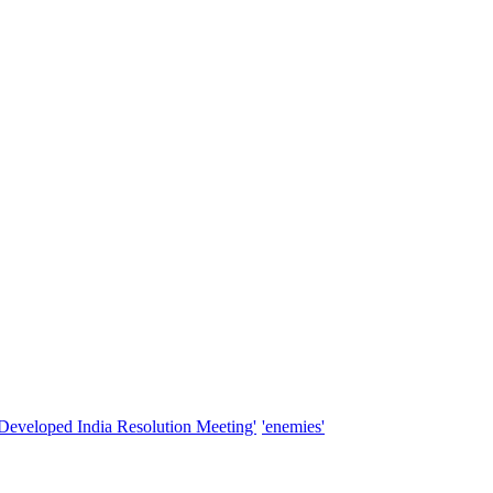
'Developed India Resolution Meeting'
'enemies'