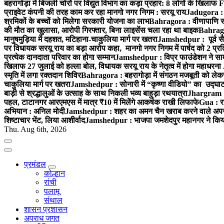
बहरागोड़ा में बिजली चोरों पर विद्युत विभाग का कड़ा प्रहार: 8 लोगों के खिलाफ 
प्राइवेट कंपनी की तरह काम कर रहा मानगो नगर निगम : सरयू राय
Jadugora : सी
श्रमिकों के बच्चों को मिलेगा सरकारी योजना का लाभ
Bahragora : वीणापाणि स्
की मौत का खुलासा, आरोपी गिरफ्तार, बिना लाइसेंस चला रहा था बाइक
Bahragor
मानुषमुड़िया में दहशत, मटिहाना-चाकुलिया मार्ग पर खतरा
Jamshedpur : पूर्व सै
पर विधायक सरयू राय का बड़ा आरोप कहा, मानगो नगर निगम में पार्षद को 2 प
प्रत्येक दानदाता परिवार का होगा सम्मान
Jamshedpur : विप्र फाउंडेशन ने साम
खिलाफ 27 जुलाई को हल्ला बोल, विधायक सरयू राय के नेतृत्व में होगा महाधरना
स्मृति में लगा रक्तदान शिविर
Bahragora : बहरागोड़ा में संगठन मजबूती को लेक
चाकुलिया मार्ग पर खतरा
Jamshedpur : सोनारी में “कृष्णा वीडियो” का उद्घा
बाड़ी से श्रद्धालुओं के उत्साह के साथ निकली भव्य बाहुड़ा रथयात्रा
Jhargram : द
पहल, टाटानगर आरएमएस में मात्र ₹10 में मिलेंगे आकर्षक राखी लिफाफे
Gua : रा
अभियान : अनिल मोदी
Jamshedpur : शहर का अमन चैन खराब करने वाले अपराधि
शिष्टाचार भेंट, लिया आशीर्वाद
Jamshedpur : भाजपा जमशेदपुर महानगर ने किया रा
Thu. Aug 6th, 2026
प्रमंडल
कोल्हान
रांची
पलामू
संथाल
शासन प्रशासन
अपराध जगत