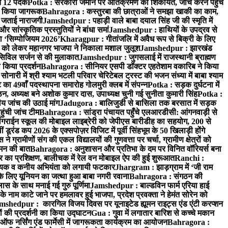
ीते 12 पदक
Potka : सरकारी जमीन पर अतिक्रमण की शिकायत, जांच करने पहुंचे
ने किया जागरूक
Bahragora : कस्तुरबा की छात्राओं ने समझा खाकी का काम,
ल जताई नाराजगी
Jamshedpur : पहाड़ी वाले बाबा दयाल सिंह जी की स्मृति में
ांस्कृतिक प्रस्तुतियों ने बांधा समां
Jamshedpur : हाथियों के उपद्रव से
गा ‘सिम्पोजियम 2026’
Kharagpur : गीतांजलि में अवैध रूप से बिक्री के लिए
को लेकर महानगर भाजपा ने निकाला मशाल जुलूश
Jamshedpur : झारखंड
 सिविल सर्जन से की मुलाकात
Jamshedpur : जुगसलाई में राजस्थानी ब्राह्मण
किया प्रदर्शन
Bahragora : सीनियर एसपी डॉक्टर एहतेशाम वकारिब ने किया
ारी में श्री श्याम भटली परिवार चेरिटेबल ट्रस्ट की भजन संध्या में बाबा श्याम
 49वाँ पदस्थापना समारोह गोलमुरी क्लब में संपन्न
Potka : सड़क दुर्घटना में
न, अध्यक्ष बने अशोक कुमार दास, उपाध्यक्ष चुनी गई सुनीता कुमारी सिंह
Potka :
ीय जांच की उठाई मांग
Jadugora : बालिजुडी से बासिला तक बरसात में सड़क
ुंची जांच टीम
Bahragora : सांड्रा पंचायत पहुँचे एलआरडीसी: आंगनवाड़ी से
ंगराईन स्कूल की मोबाइल लाइब्रेरी को जेपीएस बारीडीह का सहयोग, 200 से
ूरंड कप 2026 के एक्सपोज़र विजिट में पूर्वी सिंहभूम के 50 खिलाड़ी होंगे
्रामीणों संग की एकल विद्यालयों की गुणवत्ता पर चर्चा, ग्रामीण क्षेत्रों को
े मन की बात
Bahragora : अनुशासन और प्रतिभा के दम पर विनित वॉरियर्स बना
र का प्रशिक्षण, बालीचक में रेल वन मोबाइल ऐप की हुई शुरूआत
Ranchi :
 सहायक व कनीय अभियंता को लगायी फटकार
Jhargram : झाड़ग्राम में ‘जी राम
लिए यूनियन का जत्था हुआ बाबा नगरी रवाना
Bahragora : संगठन की
लास के साथ मनाई गई गुरु पूर्णिमा
Jamshedpur : बाल्डविन फार्म एरिया हाई
नाम काटे जाने पर हमलावर हुई भाजपा, प्रदेश प्रवक्ता ने हेमंत सोरेन को
mshedpur : कारगिल विजय दिवस पर यूनाइटेड ह्यूमन राइट्स एंड एंटी करप्शन
ं की प्रदर्शनी का किया उद्घाटन
Gua : गुवा में लगातार बारिश से कच्चे मकान
ऑफ नर्सिंग एंड फार्मेसी में जागरूकता कार्यक्रम का आयोजन
Bahragora :