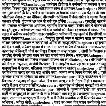
लेकर राशन दुकान और स्कूल तक का परखा हाल
Bahragora : गुरु पूर्णिमा पर ब
अधिक पुस्तकें भेंट
Jamshedpur नरभेराम टीवीएस ने कर्मचारी का बकाया व फाइ
शामिल, बिरसा मुंडा फुटबॉल स्टेडियम में होना है आयोजन
Jamshedpur : बिरसानगर 
नशामुक्त बनाने के लिए चलेगा जागरूकता अभियान
Ranchi : एक पेड़ मां के नाम 
‘बीसीएल सेशन-2’ का चैंपियन, वीणापाणि स्टेडियम में चंपई सोरेन ने बढ़ाया खिल
एसआर डीएवी पुंदाग में धूम धाम से मनी गुरु पूर्णिमा
Jadugora : गालूडीह नहर में
जी’ पंचायत सम्मेलन का आयोजन, ग्रामीण विकास मंत्री दिलीप घोष ने योजनाओं 
मजबूती,बूथ सशक्तिकरण तथा रविदास जयंती को लेकर बहरागोड़ा में भाजपा नेत
स्कूल में करियर काउंसलिंग सत्र आयोजित, भविष्य की राह चुनने में विद्यार्थियों क
बताया धोखेबाज
Jamshedpur : बिष्टुपुर तुलसी भवन में महासर माता का पंचम वार
सोशल जस्टिस संगठन ने शहीदों को अर्पित की श्रद्धांजलि
Jhargram : झाड़ग्राम 
की दीवार ढही, परिवार दहशत में
Gua : लगातार बारिश से जनजीवन अस्त-व्यस्त, 
बहरागोड़ा में बिजली चोरों पर विद्युत विभाग का कड़ा प्रहार: 8 लोगों के खिलाफ 
प्राइवेट कंपनी की तरह काम कर रहा मानगो नगर निगम : सरयू राय
Jadugora : सी
श्रमिकों के बच्चों को मिलेगा सरकारी योजना का लाभ
Bahragora : वीणापाणि स्
की मौत का खुलासा, आरोपी गिरफ्तार, बिना लाइसेंस चला रहा था बाइक
Bahragor
मानुषमुड़िया में दहशत, मटिहाना-चाकुलिया मार्ग पर खतरा
Jamshedpur : पूर्व सै
पर विधायक सरयू राय का बड़ा आरोप कहा, मानगो नगर निगम में पार्षद को 2 प
प्रत्येक दानदाता परिवार का होगा सम्मान
Jamshedpur : विप्र फाउंडेशन ने साम
खिलाफ 27 जुलाई को हल्ला बोल, विधायक सरयू राय के नेतृत्व में होगा महाधरना
स्मृति में लगा रक्तदान शिविर
Bahragora : बहरागोड़ा में संगठन मजबूती को लेक
चाकुलिया मार्ग पर खतरा
Jamshedpur : सोनारी में “कृष्णा वीडियो” का उद्घा
बाड़ी से श्रद्धालुओं के उत्साह के साथ निकली भव्य बाहुड़ा रथयात्रा
Jhargram : द
पहल, टाटानगर आरएमएस में मात्र ₹10 में मिलेंगे आकर्षक राखी लिफाफे
Gua : रा
अभियान : अनिल मोदी
Jamshedpur : शहर का अमन चैन खराब करने वाले अपराधि