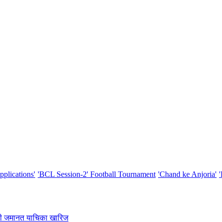
pplications'
'BCL Session-2' Football Tournament
'Chand ke Anjoria'
रा की जमानत याचिका खारिज