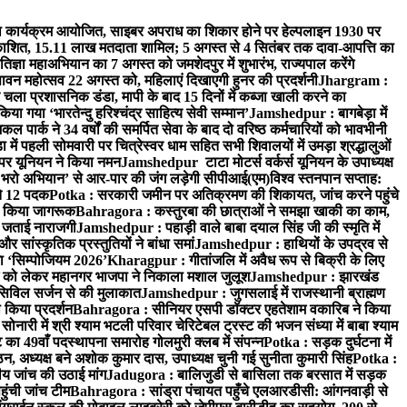
 कार्यक्रम आयोजित, साइबर अपराध का शिकार होने पर हेल्पलाइन 1930 पर
प्रकाशित, 15.11 लाख मतदाता शामिल; 5 अगस्त से 4 सितंबर तक दावा-आपत्ति का
ज्ञा महाअभियान का 7 अगस्त को जमशेदपुर में शुभारंभ, राज्यपाल करेंगे
ावन महोत्सव 22 अगस्त को, महिलाएं दिखाएगी हुनर की प्रदर्शनी
Jhargram :
 चला प्रशासनिक डंडा, मापी के बाद 15 दिनों में कब्जा खाली करने का
 गया ‘भारतेन्दु हरिश्चंद्र साहित्य सेवी सम्मान’
Jamshedpur : बागबेड़ा में
ार्क ने 34 वर्षों की समर्पित सेवा के बाद दो वरिष्ठ कर्मचारियों को भावभीनी
ें पहली सोमवारी पर चित्रेस्वर धाम सहित सभी शिवालयों में उमड़ा श्रद्धालुओं
पर यूनियन ने किया नमन
Jamshedpur टाटा मोटर्स वर्कर्स यूनियन के उपाध्यक्ष
 भरो अभियान’ से आर-पार की जंग लड़ेगी सीपीआई(एम)
विश्व स्तनपान सप्ताह:
ीते 12 पदक
Potka : सरकारी जमीन पर अतिक्रमण की शिकायत, जांच करने पहुंचे
ने किया जागरूक
Bahragora : कस्तुरबा की छात्राओं ने समझा खाकी का काम,
ल जताई नाराजगी
Jamshedpur : पहाड़ी वाले बाबा दयाल सिंह जी की स्मृति में
ांस्कृतिक प्रस्तुतियों ने बांधा समां
Jamshedpur : हाथियों के उपद्रव से
गा ‘सिम्पोजियम 2026’
Kharagpur : गीतांजलि में अवैध रूप से बिक्री के लिए
को लेकर महानगर भाजपा ने निकाला मशाल जुलूश
Jamshedpur : झारखंड
 सिविल सर्जन से की मुलाकात
Jamshedpur : जुगसलाई में राजस्थानी ब्राह्मण
किया प्रदर्शन
Bahragora : सीनियर एसपी डॉक्टर एहतेशाम वकारिब ने किया
ारी में श्री श्याम भटली परिवार चेरिटेबल ट्रस्ट की भजन संध्या में बाबा श्याम
 49वाँ पदस्थापना समारोह गोलमुरी क्लब में संपन्न
Potka : सड़क दुर्घटना में
न, अध्यक्ष बने अशोक कुमार दास, उपाध्यक्ष चुनी गई सुनीता कुमारी सिंह
Potka :
ीय जांच की उठाई मांग
Jadugora : बालिजुडी से बासिला तक बरसात में सड़क
ुंची जांच टीम
Bahragora : सांड्रा पंचायत पहुँचे एलआरडीसी: आंगनवाड़ी से