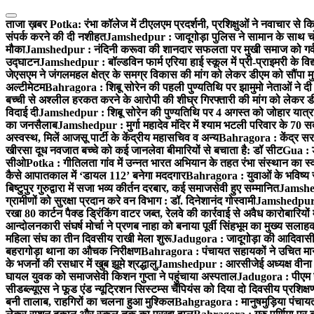
Skip
to
ताजा ख़बर
Potka: रंभा कॉलेज में टीएलएम प्रदर्शनी, प्रशिक्षुओं ने नवाचार से 
content
संपर्क करने की दी नशीहत
Jamshedpur : जादूगोड़ा पुलिस ने सामान के साथ च
मौका
Jamshedpur : नंदिनी करूवा की शानदार सफलता पर मुखी समाज को गर्व,
उद्घाटन
Jamshedpur : बॉल्डविन फार्म एरिया हाई स्कूल में प्री-प्राइमरी के विद
जेएसएम ने जंगलमहल क्षेत्र के समग्र विकास की मांग को लेकर डीएम को सौंपा मुख्
अल्टीमेटम
Bahragora : शिबू सोरेन की पहली पुण्यतिथि पर झामुमो नेताओं ने दी 
बच्ची से अश्लील हरकत करने के आरोपी की शीघ्र गिरफ्तारी की मांग को लेकर ड
विदाई दी
Jamshedpur : शिबू सोरेन की पुण्यतिथि पर 4 अगस्त को जोहार यात्रा में स
का जनसैलाब
Jamshedpur : मुर्गा महादेव मंदिर में श्याम भटली परिवार के 70 स
अस्वस्थ, मिलें आजसू पार्टी के केंद्रीय महासचिव व अन्य
Bahragora : केंद्र सर
खीरसा दूध नवजात बच्चे को कई जानलेवा बीमारियों से बचाता है: डॉ सीट
Gua : ड
सीओ
Potka : गीतिलता गांव में उन्नत भारत अभियान के तहत रंभा संस्थान का स
कैसे आपातकाल में ‘डायल 112’ बनेगा मददगार
Bahragora : युवाओं के भविष्य 
बिष्टुपुर गुरुद्वारा में सजा भव्य कीर्तन दरबार, कई समाजसेवी हुए सम्मानित
Jamshedp
ग्रामीणों को सुरक्षा प्रदान करे वन विभाग : डॉ. दिनेशानंद गोस्वामी
Jamshedpur : 
रखा 80 कार्टन पैक्ड ड्रिंकिंग वाटर जब्त, रेलवे की कार्रवाई से अवैध कारोबारियों म
आन्दोलनकारी संघर्ष मोर्चा ने प्रणब नाहा को बनाया पूर्वी सिंहभूम का मुख्य सलाह
महिला संघ का तीन दिवसीय राखी मेला शुरू
Jadugora : जादूगोड़ा की आदिवासी
बहरागोड़ा थाना का औचक निरीक्षण
Bahragora : पंचायत सहायकों ने उचित मान
के भजनों की रसधार में खुब झूमे श्रद्धालु
Jamshedpur : आरसीजेई अध्यक्ष वीना औ
घायल युवक को समाजसेवी किशन गुप्ता ने पहुंचाया अस्पताल
Jadugora : पीएम उत
सीडब्ल्यूएस ने फूड एंड न्यूट्रिशन सिस्टम्स चैंपियंस को दिया दो दिवसीय प्रशिक्ष
बनी तालाब, राहगिरों का चलना हुआ मुश्किल
Bahgragora : मानुषमुड़िया पंचायत