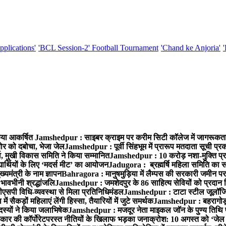
pplications'
'BCL Session-2' Football Tournament
'Chand ke Anjoria'
किया आकर्षित
Jamshedpur : साइबर क्राइम पर करीम सिटी कॉलेज में जागरूकता
ोर को दबोचा, भेजा जेल
Jamshedpur : पूर्वी सिंहभूम में प्रारूप मतदाता सूची 
 मुखी विकास समिति ने किया सम्मानित
Jamshedpur : 10 करोड़ नशा-मुक्ति प्रति
्यार्थियों के लिए ‘मदर्स मीट’ का आयोजन
Jadugora : ब्रह्मर्षि महिला समिति का स
यमंत्री के नाम ज्ञापन
Bahragora : मानुषमुड़िया में लैम्पस की सरकारी जमीन पर
भावभीनी श्रद्धांजलि
Jamshedpur : जमशेदपुर के 86 साहित्य सेवियों को प्रदान किया
ीएसपी विधि-व्यवस्था से मिला प्रतिनिधिमंडल
Jamshedpur : टाटा स्टील जूलॉजिकल प
ैकड़ों महिलाएं लेंगी हिस्सा, तैयारियों में जुटे समर्थक
Jamshedpur : बहरागोड़ा म
दस्यों ने किया जलाभिषेक
Jamshedpur : मजदूर नेता माइकल जॉन के पुण्य तिथि 
कार की कॉर्पोरेटपरस्त नीतियों के खिलाफ भड़का जनाक्रोश: 10 अगस्त को ‘जेल