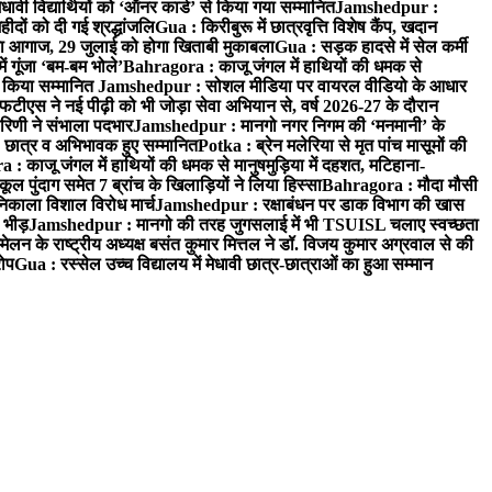
धावी विद्यार्थियों को ‘ऑनर कार्ड’ से किया गया सम्मानित
Jamshedpur :
ीदों को दी गई श्रद्धांजलि
Gua : किरीबुरू में छात्रवृत्ति विशेष कैंप, खदान
ा आगाज, 29 जुलाई को होगा खिताबी मुकाबला
Gua : सड़क हादसे में सेल कर्मी
 गूंजा ‘बम-बम भोले’
Bahragora : काजू जंगल में हाथियों की धमक से
ो किया सम्मानित
Jamshedpur : सोशल मीडिया पर वायरल वीडियो के आधार
फटीएस ने नई पीढ़ी को भी जोड़ा सेवा अभियान से, वर्ष 2026-27 के दौरान
रिणी ने संभाला पदभार
Jamshedpur : मानगो नगर निगम की ‘मनमानी’ के
 छात्र व अभिभावक हुए सम्मानित
Potka : ब्रेन मलेरिया से मृत पांच मासूमों की
: काजू जंगल में हाथियों की धमक से मानुषमुड़िया में दहशत, मटिहाना-
 पुंदाग समेत 7 ब्रांच के खिलाड़ियों ने लिया हिस्सा
Bahragora : मौदा मौसी
 निकाला विशाल विरोध मार्च
Jamshedpur : रक्षाबंधन पर डाक विभाग की खास
 भीड़
Jamshedpur : मानगो की तरह जुगसलाई में भी TSUISL चलाए स्वच्छता
न के राष्ट्रीय अध्यक्ष बसंत कुमार मित्तल ने डॉ. विजय कुमार अग्रवाल से की
रोप
Gua : रस्सेल उच्च विद्यालय में मेधावी छात्र-छात्राओं का हुआ सम्मान