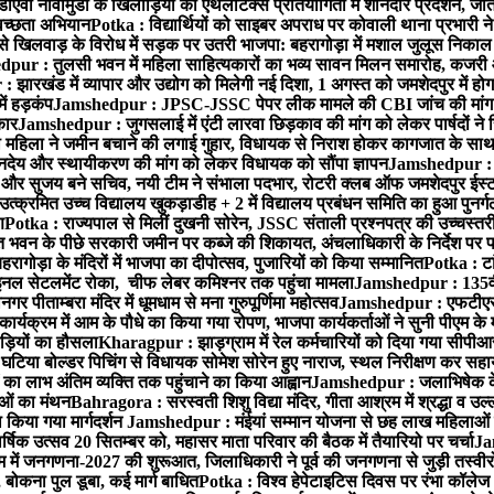
ीएवी नोवामुंडी के खिलाड़ियों का एथलेटिक्स प्रतियोगिता में शानदार प्रदर्शन, ज
्वच्छता अभियान
Potka : विद्यार्थियों को साइबर अपराध पर कोवाली थाना प्रभारी 
से खिलवाड़ के विरोध में सड़क पर उतरी भाजपा: बहरागोड़ा में मशाल जुलूस निका
ur : तुलसी भवन में महिला साहित्यकारों का भव्य सावन मिलन समारोह, कजरी और स
झारखंड में व्यापार और उद्योग को मिलेगी नई दिशा, 1 अगस्त को जमशेदपुर में हो
ें हड़कंप
Jamshedpur : JPSC-JSSC पेपर लीक मामले की CBI जांच की मांग 
कार
Jamshedpur : जुगसलाई में एंटी लारवा छिड़काव की मांग को लेकर पार्षदों ने
 महिला ने जमीन बचाने की लगाई गुहार, विधायक से निराश होकर कागजात के साथ 
देय और स्थायीकरण की मांग को लेकर विधायक को सौंपा ज्ञापन
Jamshedpur : सोन
र सुजय बने सचिव, नयी टीम ने संभाला पदभार, रोटरी क्लब ऑफ जमशेदपुर ईस्ट का
्क्रमित उच्च विद्यालय खुकड़ाडीह + 2 में विद्यालय प्रबंधन समिति का हुआ पुनर्गठ
ण
Potka : राज्यपाल से मिलीं दुखनी सोरेन, JSSC संताली प्रश्नपत्र की उच्चस्तर
 भवन के पीछे सरकारी जमीन पर कब्जे की शिकायत, अंचलाधिकारी के निर्देश पर पह
हरागोड़ा के मंदिरों में भाजपा का दीपोत्सव, पुजारियों को किया सम्मानित
Potka : टा
नल सेटलमेंट रोका, चीफ लेबर कमिश्नर तक पहुंचा मामला
Jamshedpur : 135वीं ड
पीताम्बरा मंदिर में धूमधाम से मना गुरुपूर्णिमा महोत्सव
Jamshedpur : एफटीएस ने ग
कार्यक्रम में आम के पौधे का किया गया रोपण, भाजपा कार्यकर्ताओं ने सुनी पीएम क
ाड़ियों का हौसला
Kharagpur : झाड़ग्राम में रेल कर्मचारियों को दिया गया सीपीआ
 घटिया बोल्डर पिचिंग से विधायक सोमेश सोरेन हुए नाराज, स्थल निरीक्षण कर
का लाभ अंतिम व्यक्ति तक पहुंचाने का किया आह्वान
Jamshedpur : जलाभिषेक के 
ाओं का मंथन
Bahragora : सरस्वती शिशु विद्या मंदिर, गीता आश्रम में श्रद्धा व उल्
ा किया गया मार्गदर्शन
Jamshedpur : मंईयां सम्मान योजना से छह लाख महिलाओं के 
्षिक उत्सव 20 सितम्बर को, महासर माता परिवार की बैठक में तैयारियो पर चर्चा
Ja
में जनगणना-2027 की शुरूआत, जिलाधिकारी ने पूर्व की जनगणना से जुड़ी तस्वीरो
बोकना पुल डूबा, कई मार्ग बाधित
Potka : विश्व हेपेटाइटिस दिवस पर रंभा कॉलेज 