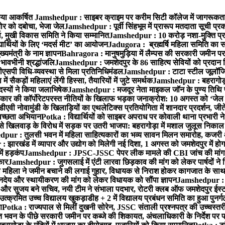
किया आकर्षित
Jamshedpur : साइबर क्राइम पर करीम सिटी कॉलेज में जागरूकता
ोर को दबोचा, भेजा जेल
Jamshedpur : पूर्वी सिंहभूम में प्रारूप मतदाता सूची 
 मुखी विकास समिति ने किया सम्मानित
Jamshedpur : 10 करोड़ नशा-मुक्ति प्रति
्यार्थियों के लिए ‘मदर्स मीट’ का आयोजन
Jadugora : ब्रह्मर्षि महिला समिति का स
यमंत्री के नाम ज्ञापन
Bahragora : मानुषमुड़िया में लैम्पस की सरकारी जमीन पर
भावभीनी श्रद्धांजलि
Jamshedpur : जमशेदपुर के 86 साहित्य सेवियों को प्रदान किया
ीएसपी विधि-व्यवस्था से मिला प्रतिनिधिमंडल
Jamshedpur : टाटा स्टील जूलॉजिकल प
ैकड़ों महिलाएं लेंगी हिस्सा, तैयारियों में जुटे समर्थक
Jamshedpur : बहरागोड़ा म
दस्यों ने किया जलाभिषेक
Jamshedpur : मजदूर नेता माइकल जॉन के पुण्य तिथि 
कार की कॉर्पोरेटपरस्त नीतियों के खिलाफ भड़का जनाक्रोश: 10 अगस्त को ‘जेल
ीएवी नोवामुंडी के खिलाड़ियों का एथलेटिक्स प्रतियोगिता में शानदार प्रदर्शन, ज
्वच्छता अभियान
Potka : विद्यार्थियों को साइबर अपराध पर कोवाली थाना प्रभारी 
से खिलवाड़ के विरोध में सड़क पर उतरी भाजपा: बहरागोड़ा में मशाल जुलूस निका
ur : तुलसी भवन में महिला साहित्यकारों का भव्य सावन मिलन समारोह, कजरी और स
झारखंड में व्यापार और उद्योग को मिलेगी नई दिशा, 1 अगस्त को जमशेदपुर में हो
ें हड़कंप
Jamshedpur : JPSC-JSSC पेपर लीक मामले की CBI जांच की मांग 
कार
Jamshedpur : जुगसलाई में एंटी लारवा छिड़काव की मांग को लेकर पार्षदों ने
 महिला ने जमीन बचाने की लगाई गुहार, विधायक से निराश होकर कागजात के साथ 
देय और स्थायीकरण की मांग को लेकर विधायक को सौंपा ज्ञापन
Jamshedpur : सोन
र सुजय बने सचिव, नयी टीम ने संभाला पदभार, रोटरी क्लब ऑफ जमशेदपुर ईस्ट का
्क्रमित उच्च विद्यालय खुकड़ाडीह + 2 में विद्यालय प्रबंधन समिति का हुआ पुनर्गठ
ण
Potka : राज्यपाल से मिलीं दुखनी सोरेन, JSSC संताली प्रश्नपत्र की उच्चस्तर
 भवन के पीछे सरकारी जमीन पर कब्जे की शिकायत, अंचलाधिकारी के निर्देश पर पह