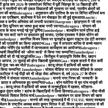
ंगराईन स्कूल की मोबाइल लाइब्रेरी को जेपीएस बारीडीह का सहयोग, 200 से
ूरंड कप 2026 के एक्सपोज़र विजिट में पूर्वी सिंहभूम के 50 खिलाड़ी होंगे
्रामीणों संग की एकल विद्यालयों की गुणवत्ता पर चर्चा, ग्रामीण क्षेत्रों को
े मन की बात
Bahragora : अनुशासन और प्रतिभा के दम पर विनित वॉरियर्स बना
र का प्रशिक्षण, बालीचक में रेल वन मोबाइल ऐप की हुई शुरूआत
Ranchi :
 सहायक व कनीय अभियंता को लगायी फटकार
Jhargram : झाड़ग्राम में ‘जी राम
लिए यूनियन का जत्था हुआ बाबा नगरी रवाना
Bahragora : संगठन की
लास के साथ मनाई गई गुरु पूर्णिमा
Jamshedpur : बाल्डविन फार्म एरिया हाई
नाम काटे जाने पर हमलावर हुई भाजपा, प्रदेश प्रवक्ता ने हेमंत सोरेन को
mshedpur : कारगिल विजय दिवस पर यूनाइटेड ह्यूमन राइट्स एंड एंटी करप्शन
ं की प्रदर्शनी का किया उद्घाटन
Gua : गुवा में लगातार बारिश से कच्चे मकान
ऑफ नर्सिंग एंड फार्मेसी में जागरूकता कार्यक्रम का आयोजन
Bahragora :
धावी विद्यार्थियों को ‘ऑनर कार्ड’ से किया गया सम्मानित
Jamshedpur :
ीदों को दी गई श्रद्धांजलि
Gua : किरीबुरू में छात्रवृत्ति विशेष कैंप, खदान
ा आगाज, 29 जुलाई को होगा खिताबी मुकाबला
Gua : सड़क हादसे में सेल कर्मी
 गूंजा ‘बम-बम भोले’
Bahragora : काजू जंगल में हाथियों की धमक से
ो किया सम्मानित
Jamshedpur : सोशल मीडिया पर वायरल वीडियो के आधार
फटीएस ने नई पीढ़ी को भी जोड़ा सेवा अभियान से, वर्ष 2026-27 के दौरान
रिणी ने संभाला पदभार
Jamshedpur : मानगो नगर निगम की ‘मनमानी’ के
 छात्र व अभिभावक हुए सम्मानित
Potka : ब्रेन मलेरिया से मृत पांच मासूमों की
: काजू जंगल में हाथियों की धमक से मानुषमुड़िया में दहशत, मटिहाना-
 पुंदाग समेत 7 ब्रांच के खिलाड़ियों ने लिया हिस्सा
Bahragora : मौदा मौसी
 निकाला विशाल विरोध मार्च
Jamshedpur : रक्षाबंधन पर डाक विभाग की खास
 भीड़
Jamshedpur : मानगो की तरह जुगसलाई में भी TSUISL चलाए स्वच्छता
न के राष्ट्रीय अध्यक्ष बसंत कुमार मित्तल ने डॉ. विजय कुमार अग्रवाल से की