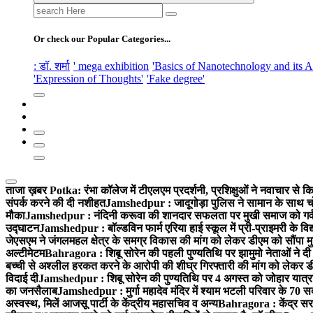
Search
for:
Or check our Popular Categories...
: डॉ. शर्मा
' mega exhibition
'Basics of Nanotechnology and its A
'Expression of Thoughts'
'Fake degree'
ताजा ख़बर
Potka: रंभा कॉलेज में टीएलएम प्रदर्शनी, प्रशिक्षुओं ने नवाचार से 
संपर्क करने की दी नशीहत
Jamshedpur : जादूगोड़ा पुलिस ने सामान के साथ च
मौका
Jamshedpur : नंदिनी करूवा की शानदार सफलता पर मुखी समाज को गर्व,
उद्घाटन
Jamshedpur : बॉल्डविन फार्म एरिया हाई स्कूल में प्री-प्राइमरी के विद
जेएसएम ने जंगलमहल क्षेत्र के समग्र विकास की मांग को लेकर डीएम को सौंपा मुख्
अल्टीमेटम
Bahragora : शिबू सोरेन की पहली पुण्यतिथि पर झामुमो नेताओं ने दी 
बच्ची से अश्लील हरकत करने के आरोपी की शीघ्र गिरफ्तारी की मांग को लेकर ड
विदाई दी
Jamshedpur : शिबू सोरेन की पुण्यतिथि पर 4 अगस्त को जोहार यात्रा में स
का जनसैलाब
Jamshedpur : मुर्गा महादेव मंदिर में श्याम भटली परिवार के 70 स
अस्वस्थ, मिलें आजसू पार्टी के केंद्रीय महासचिव व अन्य
Bahragora : केंद्र सर