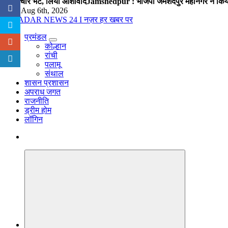
शिष्टाचार भेंट, लिया आशीर्वाद
Jamshedpur : भाजपा जमशेदपुर महानगर ने किया रा
Thu. Aug 6th, 2026
प्रमंडल
नज़र हर खबर पर
कोल्हान
रांची
पलामू
संथाल
शासन प्रशासन
अपराध जगत
राजनीति
ड्रीम होम
लॉगिन