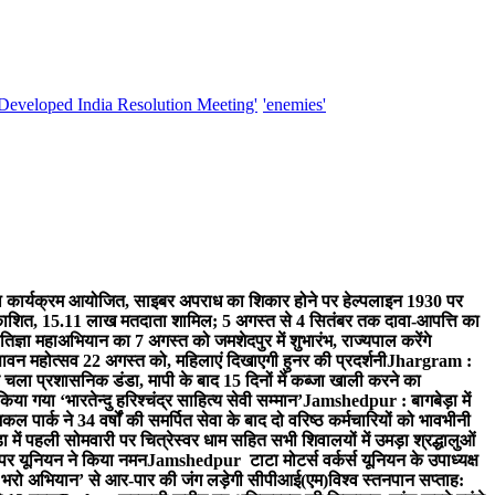
'Developed India Resolution Meeting'
'enemies'
 कार्यक्रम आयोजित, साइबर अपराध का शिकार होने पर हेल्पलाइन 1930 पर
प्रकाशित, 15.11 लाख मतदाता शामिल; 5 अगस्त से 4 सितंबर तक दावा-आपत्ति का
ज्ञा महाअभियान का 7 अगस्त को जमशेदपुर में शुभारंभ, राज्यपाल करेंगे
ावन महोत्सव 22 अगस्त को, महिलाएं दिखाएगी हुनर की प्रदर्शनी
Jhargram :
 चला प्रशासनिक डंडा, मापी के बाद 15 दिनों में कब्जा खाली करने का
 गया ‘भारतेन्दु हरिश्चंद्र साहित्य सेवी सम्मान’
Jamshedpur : बागबेड़ा में
ार्क ने 34 वर्षों की समर्पित सेवा के बाद दो वरिष्ठ कर्मचारियों को भावभीनी
ें पहली सोमवारी पर चित्रेस्वर धाम सहित सभी शिवालयों में उमड़ा श्रद्धालुओं
पर यूनियन ने किया नमन
Jamshedpur टाटा मोटर्स वर्कर्स यूनियन के उपाध्यक्ष
 भरो अभियान’ से आर-पार की जंग लड़ेगी सीपीआई(एम)
विश्व स्तनपान सप्ताह: