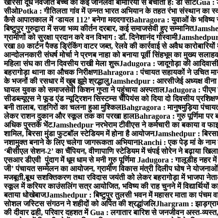
खीरसा दूध नवजात बच्चे को कई जानलेवा बीमारियों से बचाता है: डॉ सीट
Gua : ड
सीओ
Potka : गीतिलता गांव में उन्नत भारत अभियान के तहत रंभा संस्थान का स
कैसे आपातकाल में ‘डायल 112’ बनेगा मददगार
Bahragora : युवाओं के भविष्य 
बिष्टुपुर गुरुद्वारा में सजा भव्य कीर्तन दरबार, कई समाजसेवी हुए सम्मानित
Jamshedp
ग्रामीणों को सुरक्षा प्रदान करे वन विभाग : डॉ. दिनेशानंद गोस्वामी
Jamshedpur : 
रखा 80 कार्टन पैक्ड ड्रिंकिंग वाटर जब्त, रेलवे की कार्रवाई से अवैध कारोबारियों म
आन्दोलनकारी संघर्ष मोर्चा ने प्रणब नाहा को बनाया पूर्वी सिंहभूम का मुख्य सलाह
महिला संघ का तीन दिवसीय राखी मेला शुरू
Jadugora : जादूगोड़ा की आदिवासी
बहरागोड़ा थाना का औचक निरीक्षण
Bahragora : पंचायत सहायकों ने उचित मान
के भजनों की रसधार में खुब झूमे श्रद्धालु
Jamshedpur : आरसीजेई अध्यक्ष वीना औ
घायल युवक को समाजसेवी किशन गुप्ता ने पहुंचाया अस्पताल
Jadugora : पीएम उत
सीडब्ल्यूएस ने फूड एंड न्यूट्रिशन सिस्टम्स चैंपियंस को दिया दो दिवसीय प्रशिक्ष
बनी तालाब, राहगिरों का चलना हुआ मुश्किल
Bahgragora : मानुषमुड़िया पंचायत
लेकर राशन दुकान और स्कूल तक का परखा हाल
Bahragora : गुरु पूर्णिमा पर ब
अधिक पुस्तकें भेंट
Jamshedpur नरभेराम टीवीएस ने कर्मचारी का बकाया व फाइ
शामिल, बिरसा मुंडा फुटबॉल स्टेडियम में होना है आयोजन
Jamshedpur : बिरसानगर 
नशामुक्त बनाने के लिए चलेगा जागरूकता अभियान
Ranchi : एक पेड़ मां के नाम 
‘बीसीएल सेशन-2’ का चैंपियन, वीणापाणि स्टेडियम में चंपई सोरेन ने बढ़ाया खिल
एसआर डीएवी पुंदाग में धूम धाम से मनी गुरु पूर्णिमा
Jadugora : गालूडीह नहर में
जी’ पंचायत सम्मेलन का आयोजन, ग्रामीण विकास मंत्री दिलीप घोष ने योजनाओं 
मजबूती,बूथ सशक्तिकरण तथा रविदास जयंती को लेकर बहरागोड़ा में भाजपा नेत
स्कूल में करियर काउंसलिंग सत्र आयोजित, भविष्य की राह चुनने में विद्यार्थियों क
बताया धोखेबाज
Jamshedpur : बिष्टुपुर तुलसी भवन में महासर माता का पंचम वार
सोशल जस्टिस संगठन ने शहीदों को अर्पित की श्रद्धांजलि
Jhargram : झाड़ग्राम 
की दीवार ढही, परिवार दहशत में
Gua : लगातार बारिश से जनजीवन अस्त-व्यस्त, 