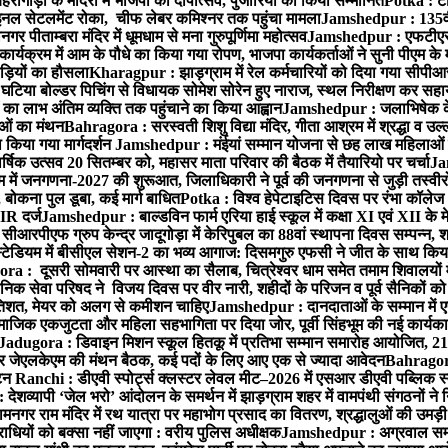
हरागोड़ा के मंदिरों में भाजपा का दीपोत्सव, पुजारियों को किया सम्मानित
Potka : टा
नल सेटलमेंट रोका, चीफ लेबर कमिश्नर तक पहुंचा मामला
Jamshedpur : 135वीं ड
पीताम्बरा मंदिर में धूमधाम से मना गुरुपूर्णिमा महोत्सव
Jamshedpur : एफटीएस ने ग
कार्यक्रम में आम के पौधे का किया गया रोपण, भाजपा कार्यकर्ताओं ने सुनी पीएम क
ाड़ियों का हौसला
Kharagpur : झाड़ग्राम में रेल कर्मचारियों को दिया गया सीपीआ
 घटिया बोल्डर पिचिंग से विधायक सोमेश सोरेन हुए नाराज, स्थल निरीक्षण कर
का लाभ अंतिम व्यक्ति तक पहुंचाने का किया आह्वान
Jamshedpur : जलाभिषेक के 
ाओं का मंथन
Bahragora : सरस्वती शिशु विद्या मंदिर, गीता आश्रम में श्रद्धा व उल्
ा किया गया मार्गदर्शन
Jamshedpur : मंईयां सम्मान योजना से छह लाख महिलाओं के 
्षिक उत्सव 20 सितम्बर को, महासर माता परिवार की बैठक में तैयारियो पर चर्चा
Ja
में जनगणना-2027 की शुरूआत, जिलाधिकारी ने पूर्व की जनगणना से जुड़ी तस्वीरो
बोकना पुल डूबा, कई मार्ग बाधित
Potka : विश्व हेपेटाइटिस दिवस पर रंभा कॉलेज 
FIR दर्ज
Jamshedpur : बाल्डविन फार्म एरिया हाई स्कूल में कक्षा XI एवं XII के मे
आरपीएफ ग्रुप केन्द्र जादूगोड़ा में केरिपुबल का 88वां स्थापना दिवस सम्पन्न, शह
टेडियम में बीसीएल सेशन-2 का भव्य आगाज: दिसमगुरु एफसी ने जीत के साथ किय
a : दूसरी सोमवारी पर आस्था का सैलाब, चित्रेश्वर धाम समेत तमाम शिवालयों में
निक सेवा परिषद ने विजय दिवस पर वीर नारी, शहीदों के परिजन व पूर्व सैनिकों क
्रतिशत, मेयर को अलग से कमीशन चाहिए
Jamshedpur : दानदाताओं के सम्मान में ए
ाजिक एकजुटता और महिला सहभागिता पर दिया जोर, पूर्वी सिंहभूम की नई कार्यका
Jadugora : डिवाइन मिशन स्कूल हितकू में प्रतिभा सम्मान समारोह आयोजित, 21
र जेएलकेएम की मंथन बैठक, कई पदों के लिए आए एक से ज्यादा आवेदन
Bahragora 
टन
Ranchi : डीएवी स्पोर्ट्स क्लस्टर लेवल मीट–2026 में एसआर डीएवी पब्लिक स्कूल
ेशव्यापी ‘जेल भरो’ आंदोलन के समर्थन में झाड़ग्राम शहर में वामपंथी संगठनों ने
मनगर राम मंदिर में रथ यात्रा पर महाभोग प्रसाद का वितरण, श्रद्धालुओं की उमड़ी
यों को बक्सा नहीं जाएगा : वरीय पुलिस अधीक्षक
Jamshedpur : अग्रवाल सम्मेल