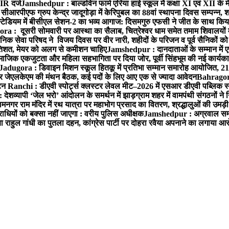
FIR दर्ज
Jamshedpur : बाल्डविन फार्म एरिया हाई स्कूल में कक्षा XI एवं XII के मे
आरपीएफ ग्रुप केन्द्र जादूगोड़ा में केरिपुबल का 88वां स्थापना दिवस सम्पन्न, शह
टेडियम में बीसीएल सेशन-2 का भव्य आगाज: दिसमगुरु एफसी ने जीत के साथ किय
a : दूसरी सोमवारी पर आस्था का सैलाब, चित्रेश्वर धाम समेत तमाम शिवालयों में
निक सेवा परिषद ने विजय दिवस पर वीर नारी, शहीदों के परिजन व पूर्व सैनिकों क
्रतिशत, मेयर को अलग से कमीशन चाहिए
Jamshedpur : दानदाताओं के सम्मान में ए
ाजिक एकजुटता और महिला सहभागिता पर दिया जोर, पूर्वी सिंहभूम की नई कार्यका
Jadugora : डिवाइन मिशन स्कूल हितकू में प्रतिभा सम्मान समारोह आयोजित, 21
र जेएलकेएम की मंथन बैठक, कई पदों के लिए आए एक से ज्यादा आवेदन
Bahragora 
टन
Ranchi : डीएवी स्पोर्ट्स क्लस्टर लेवल मीट–2026 में एसआर डीएवी पब्लिक स्कूल
ेशव्यापी ‘जेल भरो’ आंदोलन के समर्थन में झाड़ग्राम शहर में वामपंथी संगठनों ने
मनगर राम मंदिर में रथ यात्रा पर महाभोग प्रसाद का वितरण, श्रद्धालुओं की उमड़ी
यों को बक्सा नहीं जाएगा : वरीय पुलिस अधीक्षक
Jamshedpur : अग्रवाल सम्मेल
हुल गांधी का पुतला दहन, कांग्रेस पार्टी पर दोहरा रवैया अपनाने का लगाया आ