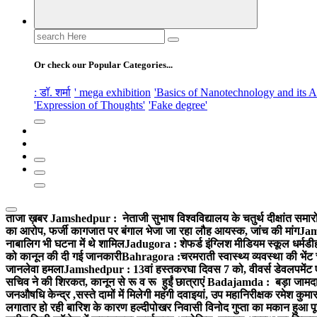
Search
for:
Or check our Popular Categories...
: डॉ. शर्मा
' mega exhibition
'Basics of Nanotechnology and its A
'Expression of Thoughts'
'Fake degree'
ताजा ख़बर
Jamshedpur : नेताजी सुभाष विश्वविद्यालय के चतुर्थ दीक्षांत समारो
का आरोप, फर्जी कागजात पर बंगाल भेजा जा रहा लौह आयस्क, जांच की मांग
Jams
नाबालिग भी घटना में थे शामिल
Jadugora : शेफर्ड इंग्लिश मीडियम स्कूल धर्मडीह
को कानून की दी गई जानकारी
Bahragora :चरमराती स्वास्थ्य व्यवस्था की भेंट
जानलेवा हमला
Jamshedpur : 13वां हस्तकरघा दिवस 7 को, वीवर्स डेवलपमेंट ए
सचिव ने की शिरकत, कानून से रू व रू हुईं छात्राएं
Badajamda : बड़ा जामदा क्ष
जनऔषधि केन्द्र ,सस्ते दामों में मिलेगी महंगी दवाइयां, उप महानिरीक्षक रमेश कुम
लगातार हो रही बारिश के कारण हल्दीपोखर निवासी विनोद गुप्ता का मकान हुआ पूर