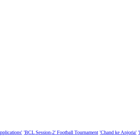
pplications'
'BCL Session-2' Football Tournament
'Chand ke Anjoria'