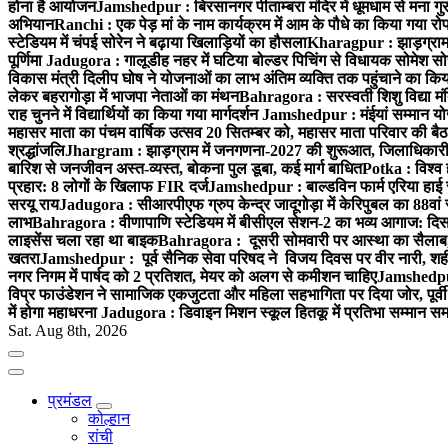
होना है आयोजन
Jamshedpur : बिरसानगर पीताम्बरा मंदिर में धूमधाम से मना गुरुप
अभियान
Ranchi : एक पेड़ मां के नाम कार्यक्रम में आम के पौधे का किया गया रो
स्टेडियम में चंपई सोरेन ने बढ़ाया खिलाड़ियों का हौसला
Kharagpur : झाड़ग्राम म
पूर्णिमा
Jadugora : गालूडीह नहर में घटिया बोल्डर पिचिंग से विधायक सोमेश 
विकास मंत्री दिलीप घोष ने योजनाओं का लाभ अंतिम व्यक्ति तक पहुंचाने का किय
लेकर बहरागोड़ा में भाजपा नेताओं का मंथन
Bahragora : सरस्वती शिशु विद्या मंदि
राह चुनने में विद्यार्थियों का किया गया मार्गदर्शन
Jamshedpur : मंईयां सम्मान योज
महासर माता का पंचम वार्षिक उत्सव 20 सितम्बर को, महासर माता परिवार की बैठक 
श्रद्धांजलि
Jhargram : झाड़ग्राम में जनगणना-2027 की शुरूआत, जिलाधिकारी ने 
बारिश से जनजीवन अस्त-व्यस्त, बोकना पुल डूबा, कई मार्ग बाधित
Potka : विश्व 
प्रहार: 8 लोगों के खिलाफ FIR दर्ज
Jamshedpur : बाल्डविन फार्म एरिया हाई स्क
सरयू राय
Jadugora : सीआरपीएफ ग्रुप केन्द्र जादूगोड़ा में केरिपुबल का 88वां स
लाभ
Bahragora : वीणापाणि स्टेडियम में बीसीएल सेशन-2 का भव्य आगाज: दि
लाइसेंस चला रहा था बाइक
Bahragora : दूसरी सोमवारी पर आस्था का सैलाब, चि
खतरा
Jamshedpur : पूर्व सैनिक सेवा परिषद ने विजय दिवस पर वीर नारी, शहीद
नगर निगम में पार्षद को 2 प्रतिशत, मेयर को अलग से कमीशन चाहिए
Jamshedpur 
विप्र फाउंडेशन ने सामाजिक एकजुटता और महिला सहभागिता पर दिया जोर, पूर्वी 
में होगा महाधरना
Jadugora : डिवाइन मिशन स्कूल हितकू में प्रतिभा सम्मान स
Sat. Aug 8th, 2026
प्रमंडल
कोल्हान
रांची