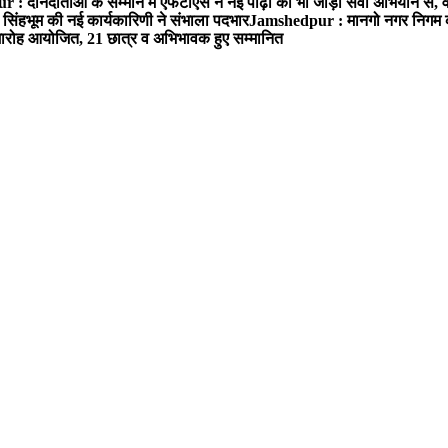
: दानदाताओं के सम्मान में एफटीएस ने नई पीढ़ी को भी जोड़ा सेवा अभियान से, वर्
सिंहभूम की नई कार्यकारिणी ने संभाला पदभार
Jamshedpur : मानगो नगर निगम की 
मारोह आयोजित, 21 छात्र व अभिभावक हुए सम्मानित