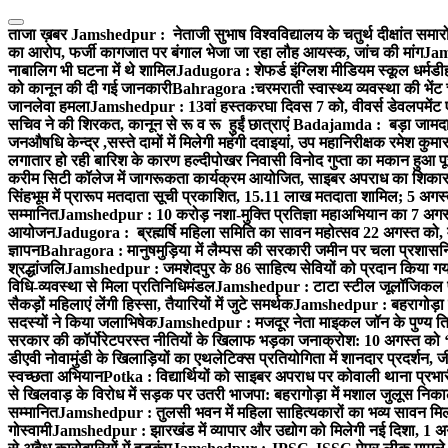
Skip
to
ताजा ख़बर
Jamshedpur : नेताजी सुभाष विश्वविद्यालय के चतुर्थ दीक्षांत समारो
content
का आरोप, फर्जी कागजात पर बंगाल भेजा जा रहा लौह आयस्क, जांच की मांग
Jams
नाबालिग भी घटना में थे शामिल
Jadugora : शेफर्ड इंग्लिश मीडियम स्कूल धर्मडीह
को कानून की दी गई जानकारी
Bahragora :चरमराती स्वास्थ्य व्यवस्था की भेंट
जानलेवा हमला
Jamshedpur : 13वां हस्तकरघा दिवस 7 को, वीवर्स डेवलपमेंट ए
सचिव ने की शिरकत, कानून से रू व रू हुईं छात्राएं
Badajamda : बड़ा जामदा क्ष
जनऔषधि केन्द्र ,सस्ते दामों में मिलेगी महंगी दवाइयां, उप महानिरीक्षक रमेश कुम
लगातार हो रही बारिश के कारण हल्दीपोखर निवासी विनोद गुप्ता का मकान हुआ पूर
करीम सिटी कॉलेज में जागरूकता कार्यक्रम आयोजित, साइबर अपराध का शिकार ह
सिंहभूम में प्रारूप मतदाता सूची प्रकाशित, 15.11 लाख मतदाता शामिल; 5 अगस
सम्मानित
Jamshedpur : 10 करोड़ नशा-मुक्ति प्रतिज्ञा महाअभियान का 7 अगस्त 
आयोजन
Jadugora : ब्रह्मर्षि महिला समिति का सावन महोत्सव 22 अगस्त को, म
ज्ञापन
Bahragora : मानुषमुड़िया में लैम्पस की सरकारी जमीन पर चला प्रशासनिक
श्रद्धांजलि
Jamshedpur : जमशेदपुर के 86 साहित्य सेवियों को प्रदान किया गया ‘भ
विधि-व्यवस्था से मिला प्रतिनिधिमंडल
Jamshedpur : टाटा स्टील जूलॉजिकल पार्क 
सैकड़ों महिलाएं लेंगी हिस्सा, तैयारियों में जुटे समर्थक
Jamshedpur : बहरागोड़ा मे
सदस्यों ने किया जलाभिषेक
Jamshedpur : मजदूर नेता माइकल जॉन के पुण्य ति
सरकार की कॉर्पोरेटपरस्त नीतियों के खिलाफ भड़का जनाक्रोश: 10 अगस्त को 
डीएवी नोवामुंडी के खिलाड़ियों का एथलेटिक्स प्रतियोगिता में शानदार प्रदर्शन,
स्वच्छता अभियान
Potka : विद्यार्थियों को साइबर अपराध पर कोवाली थाना प्रभ
से खिलवाड़ के विरोध में सड़क पर उतरी भाजपा: बहरागोड़ा में मशाल जुलूस नि
सम्मानित
Jamshedpur : तुलसी भवन में महिला साहित्यकारों का भव्य सावन मिलन 
गोस्वामी
Jamshedpur : झारखंड में व्यापार और उद्योग को मिलेगी नई दिशा, 1 अग