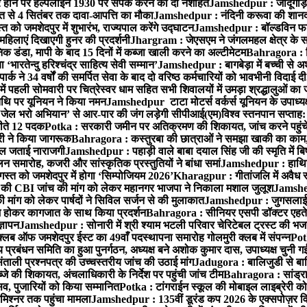
ोने पर हेल्पलाइन 1930 पर संपर्क करने की दी नशीहत
Jamshedpur : जादूगोड़ा
्त से 4 सितंबर तक दावा-आपत्ति का मौका
Jamshedpur : नंदिनी करूवा की शानदा
को जमशेदपुर में शुभारंभ, राज्यपाल करेंगे उद्घाटन
Jamshedpur : बॉल्डविन फार्म ए
हिलाएं दिखाएगी हुनर की प्रदर्शनी
Jhargram : जेएसएम ने जंगलमहल क्षेत्र के सम
 डंडा, मापी के बाद 15 दिनों में कब्जा खाली करने का अल्टीमेटम
Bahragora : शि
ारतेन्दु हरिश्चंद्र साहित्य सेवी सम्मान’
Jamshedpur : बागबेड़ा में बच्ची से 
ने 34 वर्षों की समर्पित सेवा के बाद दो वरिष्ठ कर्मचारियों को भावभीनी विदाई दी
ं पहली सोमवारी पर चित्रेस्वर धाम सहित सभी शिवालयों में उमड़ा श्रद्धालुओं क
थि पर यूनियन ने किया नमन
Jamshedpur टाटा मोटर्स वर्कर्स यूनियन के उपाध्यक्ष
‘जेल भरो अभियान’ से आर-पार की जंग लड़ेगी सीपीआई(एम)
विश्व स्तनपान सप्ताह
 जीते 12 पदक
Potka : सरकारी जमीन पर अतिक्रमण की शिकायत, जांच करने पहुं
ारी ने किया जागरूक
Bahragora : कस्तुरबा की छात्राओं ने समझा खाकी का काम,
काल जताई नाराजगी
Jamshedpur : पहाड़ी वाले बाबा दयाल सिंह जी की स्मृति में बिष्ट
समारोह, कजरी और सांस्कृतिक प्रस्तुतियों ने बांधा समां
Jamshedpur : हाथियों 
स्त को जमशेदपुर में होगा ‘सिम्पोजियम 2026’
Kharagpur : गीतांजलि में अवैध रूप
 CBI जांच की मांग को लेकर महानगर भाजपा ने निकाला मशाल जुलूश
Jamshedp
मांग को लेकर पार्षदों ने सिविल सर्जन से की मुलाकात
Jamshedpur : जुगसलाई में
श होकर कागजात के साथ किया प्रदर्शन
Bahragora : सीनियर एसपी डॉक्टर एहतेश
्ञापन
Jamshedpur : सोनारी में श्री श्याम भटली परिवार चेरिटेबल ट्रस्ट की भजन संध
्लब ऑफ जमशेदपुर ईस्ट का 49वाँ पदस्थापना समारोह गोलमुरी क्लब में संपन्न
Potk
 प्रबंधन समिति का हुआ पुनर्गठन, अध्यक्ष बने अशोक कुमार दास, उपाध्यक्ष चुनी गई
ताली प्रश्नपत्र की उच्चस्तरीय जांच की उठाई मांग
Jadugora : बालिजुडी से बा
े की शिकायत, अंचलाधिकारी के निर्देश पर पहुंची जांच टीम
Bahragora : सांड्र
्सव, पुजारियों को किया सम्मानित
Potka : टांगराईन स्कूल की मोबाइल लाइब्रेरी को
मिश्नर तक पहुंचा मामला
Jamshedpur : 135वीं डूरंड कप 2026 के एक्सपोज़र विजिट म