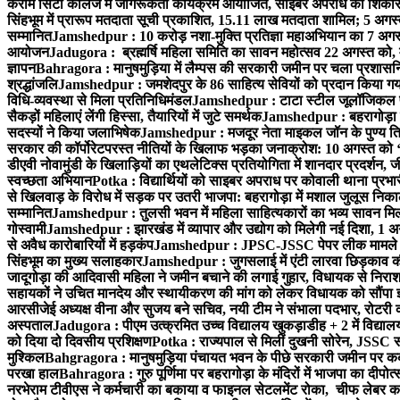
करीम सिटी कॉलेज में जागरूकता कार्यक्रम आयोजित, साइबर अपराध का शिकार ह
सिंहभूम में प्रारूप मतदाता सूची प्रकाशित, 15.11 लाख मतदाता शामिल; 5 अगस
सम्मानित
Jamshedpur : 10 करोड़ नशा-मुक्ति प्रतिज्ञा महाअभियान का 7 अगस्त 
आयोजन
Jadugora : ब्रह्मर्षि महिला समिति का सावन महोत्सव 22 अगस्त को, म
ज्ञापन
Bahragora : मानुषमुड़िया में लैम्पस की सरकारी जमीन पर चला प्रशासनिक
श्रद्धांजलि
Jamshedpur : जमशेदपुर के 86 साहित्य सेवियों को प्रदान किया गया ‘भ
विधि-व्यवस्था से मिला प्रतिनिधिमंडल
Jamshedpur : टाटा स्टील जूलॉजिकल पार्क 
सैकड़ों महिलाएं लेंगी हिस्सा, तैयारियों में जुटे समर्थक
Jamshedpur : बहरागोड़ा मे
सदस्यों ने किया जलाभिषेक
Jamshedpur : मजदूर नेता माइकल जॉन के पुण्य ति
सरकार की कॉर्पोरेटपरस्त नीतियों के खिलाफ भड़का जनाक्रोश: 10 अगस्त को 
डीएवी नोवामुंडी के खिलाड़ियों का एथलेटिक्स प्रतियोगिता में शानदार प्रदर्शन,
स्वच्छता अभियान
Potka : विद्यार्थियों को साइबर अपराध पर कोवाली थाना प्रभ
से खिलवाड़ के विरोध में सड़क पर उतरी भाजपा: बहरागोड़ा में मशाल जुलूस नि
सम्मानित
Jamshedpur : तुलसी भवन में महिला साहित्यकारों का भव्य सावन मिलन 
गोस्वामी
Jamshedpur : झारखंड में व्यापार और उद्योग को मिलेगी नई दिशा, 1 अग
से अवैध कारोबारियों में हड़कंप
Jamshedpur : JPSC-JSSC पेपर लीक मामले की
सिंहभूम का मुख्य सलाहकार
Jamshedpur : जुगसलाई में एंटी लारवा छिड़काव की 
जादूगोड़ा की आदिवासी महिला ने जमीन बचाने की लगाई गुहार, विधायक से निरा
सहायकों ने उचित मानदेय और स्थायीकरण की मांग को लेकर विधायक को सौंपा ज
आरसीजेई अध्यक्ष वीना और सुजय बने सचिव, नयी टीम ने संभाला पदभार, रोटरी क
अस्पताल
Jadugora : पीएम उत्क्रमित उच्च विद्यालय खुकड़ाडीह + 2 में विद्यालय
को दिया दो दिवसीय प्रशिक्षण
Potka : राज्यपाल से मिलीं दुखनी सोरेन, JSSC सं
मुश्किल
Bahgragora : मानुषमुड़िया पंचायत भवन के पीछे सरकारी जमीन पर कब्ज
परखा हाल
Bahragora : गुरु पूर्णिमा पर बहरागोड़ा के मंदिरों में भाजपा का दीपोत
नरभेराम टीवीएस ने कर्मचारी का बकाया व फाइनल सेटलमेंट रोका, चीफ लेबर क