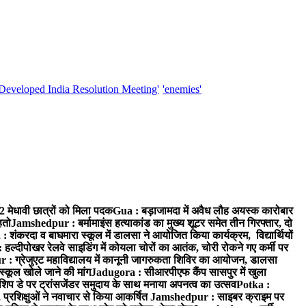
'Developed India Resolution Meeting'
'enemies'
52 मेधावी छात्रों को मिला पदक
Gua : बड़ाजामदा में अवैध लौह अयस्क कारोबार
हतो
Jamshedpur : बर्मामाइंस हत्याकांड का मुख्य शूटर समेत तीन गिरफ्तार, दो
: शंकरदा व बाघमारा स्कूल में डालसा ने आयोजित किया कार्यक्रम, विद्यार्थियों
 हल्दीपोखर रेलवे साइडिंग में कोयला चोरों का आतंक, चोरी रोकने गए कर्मी पर
: ग्रेजुएट महाविद्यालय में कानूनी जागरुकता शिविर का आयोजन, डालसा
स्कूल खोले जाने की मांग
Jadugora : सीआरपीएफ कैंप सासपुर में खुला
िप डे पर ट्रांसजेंडर समुदाय के साथ मनाया अपनत्व का उत्सव
Potka :
 प्रशिक्षुओं ने नवाचार से किया आकर्षित
Jamshedpur : साइबर क्राइम पर