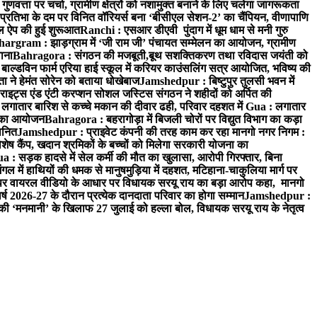
वत्ता पर चर्चा, ग्रामीण क्षेत्रों को नशामुक्त बनाने के लिए चलेगा जागरूकता
तिभा के दम पर विनित वॉरियर्स बना ‘बीसीएल सेशन-2’ का चैंपियन, वीणापाणि
इल ऐप की हुई शुरूआत
Ranchi : एसआर डीएवी पुंदाग में धूम धाम से मनी गुरु
hargram : झाड़ग्राम में ‘जी राम जी’ पंचायत सम्मेलन का आयोजन, ग्रामीण
ाना
Bahragora : संगठन की मजबूती,बूथ सशक्तिकरण तथा रविदास जयंती को
ल्डविन फार्म एरिया हाई स्कूल में करियर काउंसलिंग सत्र आयोजित, भविष्य की
ा ने हेमंत सोरेन को बताया धोखेबाज
Jamshedpur : बिष्टुपुर तुलसी भवन में
इट्स एंड एंटी करप्शन सोशल जस्टिस संगठन ने शहीदों को अर्पित की
ें लगातार बारिश से कच्चे मकान की दीवार ढही, परिवार दहशत में
Gua : लगातार
रम का आयोजन
Bahragora : बहरागोड़ा में बिजली चोरों पर विद्युत विभाग का कड़ा
मानित
Jamshedpur : प्राइवेट कंपनी की तरह काम कर रहा मानगो नगर निगम :
 विशेष कैंप, खदान श्रमिकों के बच्चों को मिलेगा सरकारी योजना का
a : सड़क हादसे में सेल कर्मी की मौत का खुलासा, आरोपी गिरफ्तार, बिना
 में हाथियों की धमक से मानुषमुड़िया में दहशत, मटिहाना-चाकुलिया मार्ग पर
 वायरल वीडियो के आधार पर विधायक सरयू राय का बड़ा आरोप कहा, मानगो
ष 2026-27 के दौरान प्रत्येक दानदाता परिवार का होगा सम्मान
Jamshedpur :
‘मनमानी’ के खिलाफ 27 जुलाई को हल्ला बोल, विधायक सरयू राय के नेतृत्व