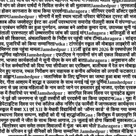
 CBI जांच की मांग को लेकर महानगर भाजपा ने निकाला मशाल जुलूश
Jamshedp
मांग को लेकर पार्षदों ने सिविल सर्जन से की मुलाकात
Jamshedpur : जुगसलाई में
श होकर कागजात के साथ किया प्रदर्शन
Bahragora : सीनियर एसपी डॉक्टर एहतेश
्ञापन
Jamshedpur : सोनारी में श्री श्याम भटली परिवार चेरिटेबल ट्रस्ट की भजन संध
्लब ऑफ जमशेदपुर ईस्ट का 49वाँ पदस्थापना समारोह गोलमुरी क्लब में संपन्न
Potk
 प्रबंधन समिति का हुआ पुनर्गठन, अध्यक्ष बने अशोक कुमार दास, उपाध्यक्ष चुनी गई
ताली प्रश्नपत्र की उच्चस्तरीय जांच की उठाई मांग
Jadugora : बालिजुडी से बा
े की शिकायत, अंचलाधिकारी के निर्देश पर पहुंची जांच टीम
Bahragora : सांड्र
्सव, पुजारियों को किया सम्मानित
Potka : टांगराईन स्कूल की मोबाइल लाइब्रेरी को
मिश्नर तक पहुंचा मामला
Jamshedpur : 135वीं डूरंड कप 2026 के एक्सपोज़र विजिट म
ूर्णिमा महोत्सव
Jamshedpur : एफटीएस ने ग्रामीणों संग की एकल विद्यालयों की गुण
पण, भाजपा कार्यकर्ताओं ने सुनी पीएम के मन की बात
Bahragora : अनुशासन और प्र
ें रेल कर्मचारियों को दिया गया सीपीआर का प्रशिक्षण, बालीचक में रेल वन मोबा
सोरेन हुए नाराज, स्थल निरीक्षण कर सहायक व कनीय अभियंता को लगायी फटकार
J
ा आह्वान
Jamshedpur : जलाभिषेक के लिए यूनियन का जत्था हुआ बाबा नगरी रव
र, गीता आश्रम में श्रद्धा व उल्लास के साथ मनाई गई गुरु पूर्णिमा
Jamshedpur : बा
ना से छह लाख महिलाओं के नाम काटे जाने पर हमलावर हुई भाजपा, प्रदेश प्रवक्त
में तैयारियो पर चर्चा
Jamshedpur : कारगिल विजय दिवस पर यूनाइटेड ह्यूमन रा
पूर्व की जनगणना से जुड़ी तस्वीरों की प्रदर्शनी का किया उद्घाटन
Gua : गुवा म
हेपेटाइटिस दिवस पर रंभा कॉलेज ऑफ नर्सिंग एंड फार्मेसी में जागरूकता कार्यक्
ूल में कक्षा XI एवं XII के मेधावी विद्यार्थियों को ‘ऑनर कार्ड’ से किया गया सम्
्थापना दिवस सम्पन्न, शहीदों को दी गई श्रद्धांजलि
Gua : किरीबुरू में छात्रवृत्ति
समगुरु एफसी ने जीत के साथ किया आगाज, 29 जुलाई को होगा खिताबी मुकाबला
Gu
त्रेश्वर धाम समेत तमाम शिवालयों में गूंजा ‘बम-बम भोले’
Bahragora : काजू जंगल
ों के परिजन व पूर्व सैनिकों को किया सम्मानित
Jamshedpur : सोशल मीडिया पर