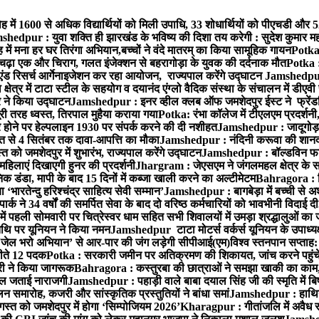
ह में 1600 से अधिक विद्यार्थियों को मिली उपाधि, 33 शोधार्थियों को पीएचडी और 
hedpur : युवा शक्ति ही झारखंड के भविष्य की दिशा तय करेगी : सुदेश कुमार म
 में मना हर घर तिरंगा अभियान,बच्चों ने वंदे मातरम् का किया सामूहिक गायन
Potka 
 चढ़ा एक और चिराग, गलत इंजेक्शन से बहरागोड़ा के युवक की दर्दनाक मौत
Potka :
ंड रिसर्च आर्गेनाइजेशन कर रहा आयोजन, राज्यपाल करेंगे उद्घाटन
Jamshedpur 
ेत्र में टाटा स्टील के सहयोग व दयानंद एंग्लो वैदिक संस्था के संचालन में डीएवी 
ार ने किया उद्घाटन
Jamshedpur : इनर व्हील क्लब ऑफ जमशेदपुर ईस्ट ने फ्रेंडश
ी तरह ध्वस्त, तिरपाल मुहैया कराया गया
Potka: रंभा कॉलेज में टीएलएम प्रदर्शनी,
ोने पर हेल्पलाइन 1930 पर संपर्क करने की दी नशीहत
Jamshedpur : जादूगोड़ा
्त से 4 सितंबर तक दावा-आपत्ति का मौका
Jamshedpur : नंदिनी करूवा की शानदा
को जमशेदपुर में शुभारंभ, राज्यपाल करेंगे उद्घाटन
Jamshedpur : बॉल्डविन फार्म ए
हिलाएं दिखाएगी हुनर की प्रदर्शनी
Jhargram : जेएसएम ने जंगलमहल क्षेत्र के सम
 डंडा, मापी के बाद 15 दिनों में कब्जा खाली करने का अल्टीमेटम
Bahragora : शि
ारतेन्दु हरिश्चंद्र साहित्य सेवी सम्मान’
Jamshedpur : बागबेड़ा में बच्ची से 
ने 34 वर्षों की समर्पित सेवा के बाद दो वरिष्ठ कर्मचारियों को भावभीनी विदाई दी
ं पहली सोमवारी पर चित्रेस्वर धाम सहित सभी शिवालयों में उमड़ा श्रद्धालुओं क
थि पर यूनियन ने किया नमन
Jamshedpur टाटा मोटर्स वर्कर्स यूनियन के उपाध्यक्ष
‘जेल भरो अभियान’ से आर-पार की जंग लड़ेगी सीपीआई(एम)
विश्व स्तनपान सप्ताह
 जीते 12 पदक
Potka : सरकारी जमीन पर अतिक्रमण की शिकायत, जांच करने पहुं
ारी ने किया जागरूक
Bahragora : कस्तुरबा की छात्राओं ने समझा खाकी का काम,
काल जताई नाराजगी
Jamshedpur : पहाड़ी वाले बाबा दयाल सिंह जी की स्मृति में बिष्ट
समारोह, कजरी और सांस्कृतिक प्रस्तुतियों ने बांधा समां
Jamshedpur : हाथियों 
स्त को जमशेदपुर में होगा ‘सिम्पोजियम 2026’
Kharagpur : गीतांजलि में अवैध रूप