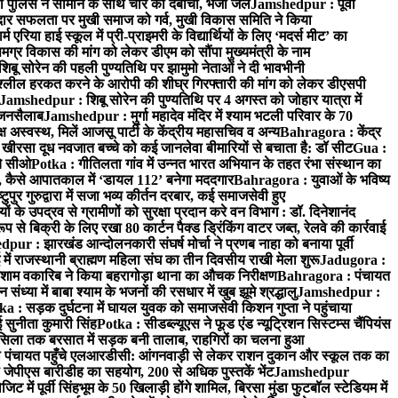
 पुलिस ने सामान के साथ चोर को दबोचा, भेजा जेल
Jamshedpur : पूर्वी
र सफलता पर मुखी समाज को गर्व, मुखी विकास समिति ने किया
रिया हाई स्कूल में प्री-प्राइमरी के विद्यार्थियों के लिए ‘मदर्स मीट’ का
ग्र विकास की मांग को लेकर डीएम को सौंपा मुख्यमंत्री के नाम
बू सोरेन की पहली पुण्यतिथि पर झामुमो नेताओं ने दी भावभीनी
अश्लील हरकत करने के आरोपी की शीघ्र गिरफ्तारी की मांग को लेकर डीएसपी
Jamshedpur : शिबू सोरेन की पुण्यतिथि पर 4 अगस्त को जोहार यात्रा में
ा जनसैलाब
Jamshedpur : मुर्गा महादेव मंदिर में श्याम भटली परिवार के 70
 अस्वस्थ, मिलें आजसू पार्टी के केंद्रीय महासचिव व अन्य
Bahragora : केंद्र
: खीरसा दूध नवजात बच्चे को कई जानलेवा बीमारियों से बचाता है: डॉ सीट
Gua :
चे सीओ
Potka : गीतिलता गांव में उन्नत भारत अभियान के तहत रंभा संस्थान का
 कैसे आपातकाल में ‘डायल 112’ बनेगा मददगार
Bahragora : युवाओं के भविष्य
ुपुर गुरुद्वारा में सजा भव्य कीर्तन दरबार, कई समाजसेवी हुए
के उपद्रव से ग्रामीणों को सुरक्षा प्रदान करे वन विभाग : डॉ. दिनेशानंद
 से बिक्री के लिए रखा 80 कार्टन पैक्ड ड्रिंकिंग वाटर जब्त, रेलवे की कार्रवाई
ur : झारखंड आन्दोलनकारी संघर्ष मोर्चा ने प्रणब नाहा को बनाया पूर्वी
 राजस्थानी ब्राह्मण महिला संघ का तीन दिवसीय राखी मेला शुरू
Jadugora :
ाम वकारिब ने किया बहरागोड़ा थाना का औचक निरीक्षण
Bahragora : पंचायत
्या में बाबा श्याम के भजनों की रसधार में खुब झूमे श्रद्धालु
Jamshedpur :
a : सड़क दुर्घटना में घायल युवक को समाजसेवी किशन गुप्ता ने पहुंचाया
 सुनीता कुमारी सिंह
Potka : सीडब्ल्यूएस ने फूड एंड न्यूट्रिशन सिस्टम्स चैंपियंस
सिला तक बरसात में सड़क बनी तालाब, राहगिरों का चलना हुआ
ा पंचायत पहुँचे एलआरडीसी: आंगनवाड़ी से लेकर राशन दुकान और स्कूल तक का
 जेपीएस बारीडीह का सहयोग, 200 से अधिक पुस्तकें भेंट
Jamshedpur
ें पूर्वी सिंहभूम के 50 खिलाड़ी होंगे शामिल, बिरसा मुंडा फुटबॉल स्टेडियम में