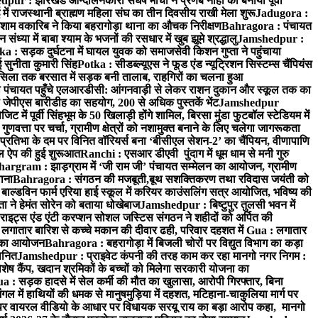
ur : झारखंड आन्दोलनकारी संघर्ष मोर्चा ने प्रणब नाहा को बनाया पूर्वी
 राजस्थानी ब्राह्मण महिला संघ का तीन दिवसीय राखी मेला शुरू
Jadugora :
ाम वकारिब ने किया बहरागोड़ा थाना का औचक निरीक्षण
Bahragora : पंचायत
्या में बाबा श्याम के भजनों की रसधार में खुब झूमे श्रद्धालु
Jamshedpur :
a : सड़क दुर्घटना में घायल युवक को समाजसेवी किशन गुप्ता ने पहुंचाया
 सुनीता कुमारी सिंह
Potka : सीडब्ल्यूएस ने फूड एंड न्यूट्रिशन सिस्टम्स चैंपियंस
सिला तक बरसात में सड़क बनी तालाब, राहगिरों का चलना हुआ
ा पंचायत पहुँचे एलआरडीसी: आंगनवाड़ी से लेकर राशन दुकान और स्कूल तक का
 जेपीएस बारीडीह का सहयोग, 200 से अधिक पुस्तकें भेंट
Jamshedpur
ें पूर्वी सिंहभूम के 50 खिलाड़ी होंगे शामिल, बिरसा मुंडा फुटबॉल स्टेडियम में
वत्ता पर चर्चा, ग्रामीण क्षेत्रों को नशामुक्त बनाने के लिए चलेगा जागरूकता
तिभा के दम पर विनित वॉरियर्स बना ‘बीसीएल सेशन-2’ का चैंपियन, वीणापाणि
इल ऐप की हुई शुरूआत
Ranchi : एसआर डीएवी पुंदाग में धूम धाम से मनी गुरु
hargram : झाड़ग्राम में ‘जी राम जी’ पंचायत सम्मेलन का आयोजन, ग्रामीण
ाना
Bahragora : संगठन की मजबूती,बूथ सशक्तिकरण तथा रविदास जयंती को
ल्डविन फार्म एरिया हाई स्कूल में करियर काउंसलिंग सत्र आयोजित, भविष्य की
ा ने हेमंत सोरेन को बताया धोखेबाज
Jamshedpur : बिष्टुपुर तुलसी भवन में
इट्स एंड एंटी करप्शन सोशल जस्टिस संगठन ने शहीदों को अर्पित की
ें लगातार बारिश से कच्चे मकान की दीवार ढही, परिवार दहशत में
Gua : लगातार
रम का आयोजन
Bahragora : बहरागोड़ा में बिजली चोरों पर विद्युत विभाग का कड़ा
मानित
Jamshedpur : प्राइवेट कंपनी की तरह काम कर रहा मानगो नगर निगम :
 विशेष कैंप, खदान श्रमिकों के बच्चों को मिलेगा सरकारी योजना का
a : सड़क हादसे में सेल कर्मी की मौत का खुलासा, आरोपी गिरफ्तार, बिना
 में हाथियों की धमक से मानुषमुड़िया में दहशत, मटिहाना-चाकुलिया मार्ग पर
 वायरल वीडियो के आधार पर विधायक सरयू राय का बड़ा आरोप कहा, मानगो