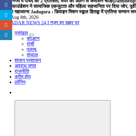
नगर निगम में पार्षद को 2 प्रतिशत, मेयर को अलग से कमीशन चाहिए
Jamshedpur 
विप्र फाउंडेशन ने सामाजिक एकजुटता और महिला सहभागिता पर दिया जोर, पूर्वी 
में होगा महाधरना
Jadugora : डिवाइन मिशन स्कूल हितकू में प्रतिभा सम्मान स
Sat. Aug 8th, 2026
प्रमंडल
नज़र हर खबर पर
कोल्हान
रांची
पलामू
संथाल
शासन प्रशासन
अपराध जगत
राजनीति
ड्रीम होम
लॉगिन