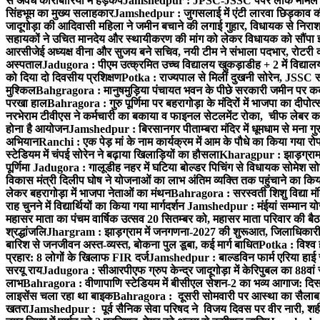
से अवैध कारोबारियों में हड़कंप
Jamshedpur : JPSC-JSSC पेपर लीक मामले की
सिंहभूम का मुख्य सलाहकार
Jamshedpur : जुगसलाई में एंटी लारवा छिड़काव की 
जादूगोड़ा की आदिवासी महिला ने जमीन बचाने की लगाई गुहार, विधायक से निरा
सहायकों ने उचित मानदेय और स्थायीकरण की मांग को लेकर विधायक को सौंपा ज
आरसीजेई अध्यक्ष वीना और सुजय बने सचिव, नयी टीम ने संभाला पदभार, रोटरी क
अस्पताल
Jadugora : पीएम उत्क्रमित उच्च विद्यालय खुकड़ाडीह + 2 में विद्यालय
को दिया दो दिवसीय प्रशिक्षण
Potka : राज्यपाल से मिलीं दुखनी सोरेन, JSSC सं
मुश्किल
Bahgragora : मानुषमुड़िया पंचायत भवन के पीछे सरकारी जमीन पर कब्ज
परखा हाल
Bahragora : गुरु पूर्णिमा पर बहरागोड़ा के मंदिरों में भाजपा का दीपोत
नरभेराम टीवीएस ने कर्मचारी का बकाया व फाइनल सेटलमेंट रोका, चीफ लेबर क
होना है आयोजन
Jamshedpur : बिरसानगर पीताम्बरा मंदिर में धूमधाम से मना गुरुप
अभियान
Ranchi : एक पेड़ मां के नाम कार्यक्रम में आम के पौधे का किया गया रो
स्टेडियम में चंपई सोरेन ने बढ़ाया खिलाड़ियों का हौसला
Kharagpur : झाड़ग्राम म
पूर्णिमा
Jadugora : गालूडीह नहर में घटिया बोल्डर पिचिंग से विधायक सोमेश 
विकास मंत्री दिलीप घोष ने योजनाओं का लाभ अंतिम व्यक्ति तक पहुंचाने का किय
लेकर बहरागोड़ा में भाजपा नेताओं का मंथन
Bahragora : सरस्वती शिशु विद्या मंदि
राह चुनने में विद्यार्थियों का किया गया मार्गदर्शन
Jamshedpur : मंईयां सम्मान योज
महासर माता का पंचम वार्षिक उत्सव 20 सितम्बर को, महासर माता परिवार की बैठक 
श्रद्धांजलि
Jhargram : झाड़ग्राम में जनगणना-2027 की शुरूआत, जिलाधिकारी ने 
बारिश से जनजीवन अस्त-व्यस्त, बोकना पुल डूबा, कई मार्ग बाधित
Potka : विश्व 
प्रहार: 8 लोगों के खिलाफ FIR दर्ज
Jamshedpur : बाल्डविन फार्म एरिया हाई स्क
सरयू राय
Jadugora : सीआरपीएफ ग्रुप केन्द्र जादूगोड़ा में केरिपुबल का 88वां स
लाभ
Bahragora : वीणापाणि स्टेडियम में बीसीएल सेशन-2 का भव्य आगाज: दि
लाइसेंस चला रहा था बाइक
Bahragora : दूसरी सोमवारी पर आस्था का सैलाब, चि
खतरा
Jamshedpur : पूर्व सैनिक सेवा परिषद ने विजय दिवस पर वीर नारी, शहीद