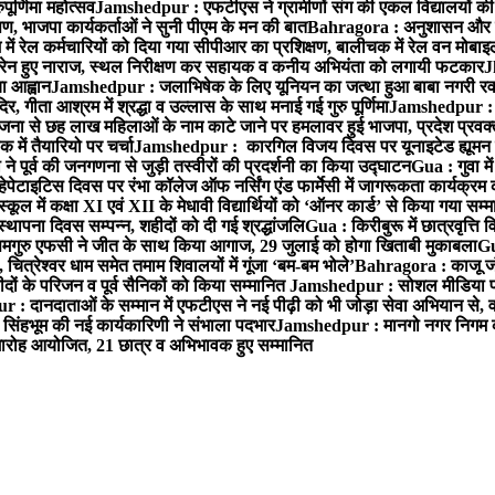
ूर्णिमा महोत्सव
Jamshedpur : एफटीएस ने ग्रामीणों संग की एकल विद्यालयों की गुण
पण, भाजपा कार्यकर्ताओं ने सुनी पीएम के मन की बात
Bahragora : अनुशासन और प्र
ें रेल कर्मचारियों को दिया गया सीपीआर का प्रशिक्षण, बालीचक में रेल वन मोबा
सोरेन हुए नाराज, स्थल निरीक्षण कर सहायक व कनीय अभियंता को लगायी फटकार
J
ा आह्वान
Jamshedpur : जलाभिषेक के लिए यूनियन का जत्था हुआ बाबा नगरी रव
र, गीता आश्रम में श्रद्धा व उल्लास के साथ मनाई गई गुरु पूर्णिमा
Jamshedpur : बा
ना से छह लाख महिलाओं के नाम काटे जाने पर हमलावर हुई भाजपा, प्रदेश प्रवक्त
में तैयारियो पर चर्चा
Jamshedpur : कारगिल विजय दिवस पर यूनाइटेड ह्यूमन रा
पूर्व की जनगणना से जुड़ी तस्वीरों की प्रदर्शनी का किया उद्घाटन
Gua : गुवा म
हेपेटाइटिस दिवस पर रंभा कॉलेज ऑफ नर्सिंग एंड फार्मेसी में जागरूकता कार्यक्
ूल में कक्षा XI एवं XII के मेधावी विद्यार्थियों को ‘ऑनर कार्ड’ से किया गया सम्
्थापना दिवस सम्पन्न, शहीदों को दी गई श्रद्धांजलि
Gua : किरीबुरू में छात्रवृत्ति
समगुरु एफसी ने जीत के साथ किया आगाज, 29 जुलाई को होगा खिताबी मुकाबला
Gu
त्रेश्वर धाम समेत तमाम शिवालयों में गूंजा ‘बम-बम भोले’
Bahragora : काजू जंगल
ों के परिजन व पूर्व सैनिकों को किया सम्मानित
Jamshedpur : सोशल मीडिया पर
: दानदाताओं के सम्मान में एफटीएस ने नई पीढ़ी को भी जोड़ा सेवा अभियान से, वर्
सिंहभूम की नई कार्यकारिणी ने संभाला पदभार
Jamshedpur : मानगो नगर निगम की 
मारोह आयोजित, 21 छात्र व अभिभावक हुए सम्मानित