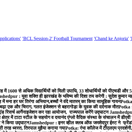
pplications'
'BCL Session-2' Football Tournament
'Chand ke Anjoria'
ह में 1600 से अधिक विद्यार्थियों को मिली उपाधि, 33 शोधार्थियों को पीएचडी और 
hedpur : युवा शक्ति ही झारखंड के भविष्य की दिशा तय करेगी : सुदेश कुमार म
 में मना हर घर तिरंगा अभियान,बच्चों ने वंदे मातरम् का किया सामूहिक गायन
Potka 
 चढ़ा एक और चिराग, गलत इंजेक्शन से बहरागोड़ा के युवक की दर्दनाक मौत
Potka :
ंड रिसर्च आर्गेनाइजेशन कर रहा आयोजन, राज्यपाल करेंगे उद्घाटन
Jamshedpur 
ेत्र में टाटा स्टील के सहयोग व दयानंद एंग्लो वैदिक संस्था के संचालन में डीएवी 
ार ने किया उद्घाटन
Jamshedpur : इनर व्हील क्लब ऑफ जमशेदपुर ईस्ट ने फ्रेंडश
ी तरह ध्वस्त, तिरपाल मुहैया कराया गया
Potka: रंभा कॉलेज में टीएलएम प्रदर्शनी,