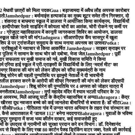
52 मेधावी छात्रों को मिला पदक
Gua : बड़ाजामदा में अवैध लौह अयस्क कारोबार
हतो
Jamshedpur : बर्मामाइंस हत्याकांड का मुख्य शूटर समेत तीन गिरफ्तार, दो
: शंकरदा व बाघमारा स्कूल में डालसा ने आयोजित किया कार्यक्रम, विद्यार्थियों
 हल्दीपोखर रेलवे साइडिंग में कोयला चोरों का आतंक, चोरी रोकने गए कर्मी पर
: ग्रेजुएट महाविद्यालय में कानूनी जागरुकता शिविर का आयोजन, डालसा
स्कूल खोले जाने की मांग
Jadugora : सीआरपीएफ कैंप सासपुर में खुला
िप डे पर ट्रांसजेंडर समुदाय के साथ मनाया अपनत्व का उत्सव
Potka :
 प्रशिक्षुओं ने नवाचार से किया आकर्षित
Jamshedpur : साइबर क्राइम पर
 पुलिस ने सामान के साथ चोर को दबोचा, भेजा जेल
Jamshedpur : पूर्वी
र सफलता पर मुखी समाज को गर्व, मुखी विकास समिति ने किया
रिया हाई स्कूल में प्री-प्राइमरी के विद्यार्थियों के लिए ‘मदर्स मीट’ का
ग्र विकास की मांग को लेकर डीएम को सौंपा मुख्यमंत्री के नाम
बू सोरेन की पहली पुण्यतिथि पर झामुमो नेताओं ने दी भावभीनी
अश्लील हरकत करने के आरोपी की शीघ्र गिरफ्तारी की मांग को लेकर डीएसपी
Jamshedpur : शिबू सोरेन की पुण्यतिथि पर 4 अगस्त को जोहार यात्रा में
ा जनसैलाब
Jamshedpur : मुर्गा महादेव मंदिर में श्याम भटली परिवार के 70
 अस्वस्थ, मिलें आजसू पार्टी के केंद्रीय महासचिव व अन्य
Bahragora : केंद्र
: खीरसा दूध नवजात बच्चे को कई जानलेवा बीमारियों से बचाता है: डॉ सीट
Gua :
चे सीओ
Potka : गीतिलता गांव में उन्नत भारत अभियान के तहत रंभा संस्थान का
 कैसे आपातकाल में ‘डायल 112’ बनेगा मददगार
Bahragora : युवाओं के भविष्य
ुपुर गुरुद्वारा में सजा भव्य कीर्तन दरबार, कई समाजसेवी हुए
के उपद्रव से ग्रामीणों को सुरक्षा प्रदान करे वन विभाग : डॉ. दिनेशानंद
 से बिक्री के लिए रखा 80 कार्टन पैक्ड ड्रिंकिंग वाटर जब्त, रेलवे की कार्रवाई