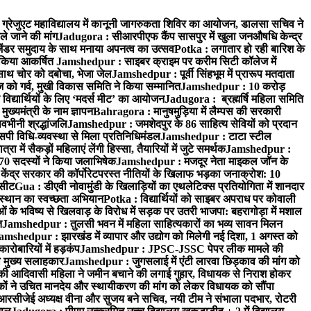
्रेजुएट महाविद्यालय में कानूनी जागरुकता शिविर का आयोजन, डालसा सचिव ने
ले जाने की मांग
Jadugora : सीआरपीएफ कैंप सासपुर में खुला जनऔषधि केन्द्र
जेंडर समुदाय के साथ मनाया अपनत्व का उत्सव
Potka : लगातार हो रही बारिश के
े किया आकर्षित
Jamshedpur : साइबर क्राइम पर करीम सिटी कॉलेज में
साथ चोर को दबोचा, भेजा जेल
Jamshedpur : पूर्वी सिंहभूम में प्रारूप मतदाता
ो गर्व, मुखी विकास समिति ने किया सम्मानित
Jamshedpur : 10 करोड़
 विद्यार्थियों के लिए ‘मदर्स मीट’ का आयोजन
Jadugora : ब्रह्मर्षि महिला समिति
ख्यमंत्री के नाम ज्ञापन
Bahragora : मानुषमुड़िया में लैम्पस की सरकारी
वभीनी श्रद्धांजलि
Jamshedpur : जमशेदपुर के 86 साहित्य सेवियों को प्रदान
पी विधि-व्यवस्था से मिला प्रतिनिधिमंडल
Jamshedpur : टाटा स्टील
ें सैकड़ों महिलाएं लेंगी हिस्सा, तैयारियों में जुटे समर्थक
Jamshedpur :
े 70 सदस्यों ने किया जलाभिषेक
Jamshedpur : मजदूर नेता माइकल जॉन के
ेंद्र सरकार की कॉर्पोरेटपरस्त नीतियों के खिलाफ भड़का जनाक्रोश: 10
 सीट
Gua : डीएवी नोवामुंडी के खिलाड़ियों का एथलेटिक्स प्रतियोगिता में शानदार
ंस्थान का स्वच्छता अभियान
Potka : विद्यार्थियों को साइबर अपराध पर कोवाली
 के भविष्य से खिलवाड़ के विरोध में सड़क पर उतरी भाजपा: बहरागोड़ा में मशाल
त
Jamshedpur : तुलसी भवन में महिला साहित्यकारों का भव्य सावन मिलन
amshedpur : झारखंड में व्यापार और उद्योग को मिलेगी नई दिशा, 1 अगस्त को
ारोबारियों में हड़कंप
Jamshedpur : JPSC-JSSC पेपर लीक मामले की
का मुख्य सलाहकार
Jamshedpur : जुगसलाई में एंटी लारवा छिड़काव की मांग को
की आदिवासी महिला ने जमीन बचाने की लगाई गुहार, विधायक से निराश होकर
ं ने उचित मानदेय और स्थायीकरण की मांग को लेकर विधायक को सौंपा
सीजेई अध्यक्ष वीना और सुजय बने सचिव, नयी टीम ने संभाला पदभार, रोटरी