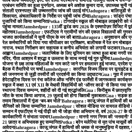
क्लब ऑफ जमशेदपुर ईस्ट का 49वाँ पदस्थापना समारोह गोलमुरी क्लब में संपन्न
P
प्रबंधन समिति का हुआ पुनर्गठन, अध्यक्ष बने अशोक कुमार दास, उपाध्यक्ष चुनी गई
संताली प्रश्नपत्र की उच्चस्तरीय जांच की उठाई मांग
Jadugora : बालिजुडी से 
शिकायत, अंचलाधिकारी के निर्देश पर पहुंची जांच टीम
Bahragora : सांड्रा पंच
पुजारियों को किया सम्मानित
Potka : टांगराईन स्कूल की मोबाइल लाइब्रेरी को ज
पहुंचा मामला
Jamshedpur : 135वीं डूरंड कप 2026 के एक्सपोज़र विजिट में पूर्वी
महोत्सव
Jamshedpur : एफटीएस ने ग्रामीणों संग की एकल विद्यालयों की गुणवत्ता
भाजपा कार्यकर्ताओं ने सुनी पीएम के मन की बात
Bahragora : अनुशासन और प्रतिभ
रेल कर्मचारियों को दिया गया सीपीआर का प्रशिक्षण, बालीचक में रेल वन मोबाइ
नाराज, स्थल निरीक्षण कर सहायक व कनीय अभियंता को लगायी फटकार
Jhargr
आह्वान
Jamshedpur : जलाभिषेक के लिए यूनियन का जत्था हुआ बाबा नगरी रव
मंदिर, गीता आश्रम में श्रद्धा व उल्लास के साथ मनाई गई गुरु पूर्णिमा
Jamshedpur :
योजना से छह लाख महिलाओं के नाम काटे जाने पर हमलावर हुई भाजपा, प्रदेश प्र
बैठक में तैयारियो पर चर्चा
Jamshedpur : कारगिल विजय दिवस पर यूनाइटेड ह्यूमन
की जनगणना से जुड़ी तस्वीरों की प्रदर्शनी का किया उद्घाटन
Gua : गुवा में लग
हेपेटाइटिस दिवस पर रंभा कॉलेज ऑफ नर्सिंग एंड फार्मेसी में जागरूकता कार्य
स्कूल में कक्षा XI एवं XII के मेधावी विद्यार्थियों को ‘ऑनर कार्ड’ से किया गया स
स्थापना दिवस सम्पन्न, शहीदों को दी गई श्रद्धांजलि
Gua : किरीबुरू में छात्रवृत्
जीत के साथ किया आगाज, 29 जुलाई को होगा खिताबी मुकाबला
Gua : सड़क हाद
तमाम शिवालयों में गूंजा ‘बम-बम भोले’
Bahragora : काजू जंगल में हाथियों की धम
सैनिकों को किया सम्मानित
Jamshedpur : सोशल मीडिया पर वायरल वीडियो के 
सम्मान में एफटीएस ने नई पीढ़ी को भी जोड़ा सेवा अभियान से, वर्ष 2026-27 के दौ
कार्यकारिणी ने संभाला पदभार
Jamshedpur : मानगो नगर निगम की ‘मनमानी’ के ख
21 छात्र व अभिभावक हुए सम्मानित
Potka : ब्रेन मलेरिया से मृत पांच मासूमों की
आवेदन
Bahragora : काजू जंगल में हाथियों की धमक से मानुषमुड़िया में दहशत,