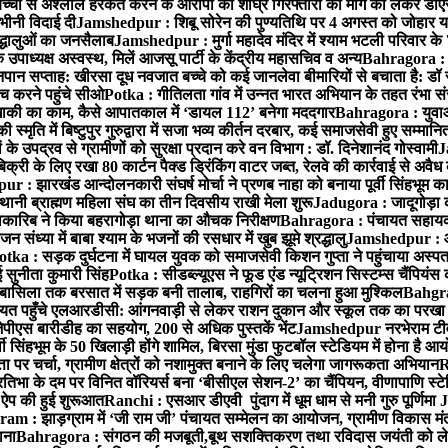
बच्ची से अश्लील हरकत करने के आरोपी की शीघ्र गिरफ्तारी की मांग को लेकर डीएस
वभीनी विदाई दी
Jamshedpur : शिबू सोरेन की पुण्यतिथि पर 4 अगस्त को जोहार यात्रा म
रद्धालुओं का जनसैलाब
Jamshedpur : मुर्गा महादेव मंदिर में श्याम भटली परिवार क
पाध्यक्ष अस्वस्थ, मिलें आजसू पार्टी के केंद्रीय महासचिव व अन्य
Bahragora : क
तनपान सप्ताह: खीरसा दूध नवजात बच्चे को कई जानलेवा बीमारियों से बचाता है: डॉ
 करने पहुंचे सीओ
Potka : गीतिलता गांव में उन्नत भारत अभियान के तहत रंभा स
ाकी का काम, कैसे आपातकाल में ‘डायल 112’ बनेगा मददगार
Bahragora : युवाओं
ृति में बिष्टुपुर गुरुद्वारा में सजा भव्य कीर्तन दरबार, कई समाजसेवी हुए सम्मानि
 उपद्रव से ग्रामीणों को सुरक्षा प्रदान करे वन विभाग : डॉ. दिनेशानंद गोस्वामी
J
री के लिए रखा 80 कार्टन पैक्ड ड्रिंकिंग वाटर जब्त, रेलवे की कार्रवाई से अवैध क
 : झारखंड आन्दोलनकारी संघर्ष मोर्चा ने प्रणब नाहा को बनाया पूर्वी सिंहभूम 
ानी ब्राह्मण महिला संघ का तीन दिवसीय राखी मेला शुरू
Jadugora : जादूगोड़ा 
ारिब ने किया बहरागोड़ा थाना का औचक निरीक्षण
Bahragora : पंचायत सहायको
ंध्या में बाबा श्याम के भजनों की रसधार में खुब झूमे श्रद्धालु
Jamshedpur : आर
otka : सड़क दुर्घटना में घायल युवक को समाजसेवी किशन गुप्ता ने पहुंचाया अस्प
 सुनीता कुमारी सिंह
Potka : सीडब्ल्यूएस ने फूड एंड न्यूट्रिशन सिस्टम्स चैंपियंस
बासिला तक बरसात में सड़क बनी तालाब, राहगिरों का चलना हुआ मुश्किल
Bahgrag
ायत पहुँचे एलआरडीसी: आंगनवाड़ी से लेकर राशन दुकान और स्कूल तक का परखा
ेपीएस बारीडीह का सहयोग, 200 से अधिक पुस्तकें भेंट
Jamshedpur नरभेराम टीव
 सिंहभूम के 50 खिलाड़ी होंगे शामिल, बिरसा मुंडा फुटबॉल स्टेडियम में होना है 
 पर चर्चा, ग्रामीण क्षेत्रों को नशामुक्त बनाने के लिए चलेगा जागरूकता अभियान
R
ा के दम पर विनित वॉरियर्स बना ‘बीसीएल सेशन-2’ का चैंपियन, वीणापाणि स्टेडिय
ल ऐप की हुई शुरूआत
Ranchi : एसआर डीएवी पुंदाग में धूम धाम से मनी गुरु पूर्णिमा
J
am : झाड़ग्राम में ‘जी राम जी’ पंचायत सम्मेलन का आयोजन, ग्रामीण विकास मंत्
ाना
Bahragora : संगठन की मजबूती,बूथ सशक्तिकरण तथा रविदास जयंती को लेकर