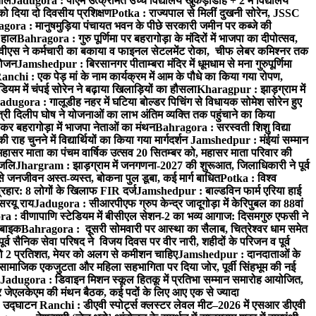
ताल
Jadugora : पीएम उत्क्रमित उच्च विद्यालय खुकड़ाडीह + 2 में विद्यालय
 को दिया दो दिवसीय प्रशिक्षण
Potka : राज्यपाल से मिलीं दुखनी सोरेन, JSSC
ora : मानुषमुड़िया पंचायत भवन के पीछे सरकारी जमीन पर कब्जे की
 हाल
Bahragora : गुरु पूर्णिमा पर बहरागोड़ा के मंदिरों में भाजपा का दीपोत्सव,
ीएस ने कर्मचारी का बकाया व फाइनल सेटलमेंट रोका, चीफ लेबर कमिश्नर तक
आयोजन
Jamshedpur : बिरसानगर पीताम्बरा मंदिर में धूमधाम से मना गुरुपूर्णिमा
anchi : एक पेड़ मां के नाम कार्यक्रम में आम के पौधे का किया गया रोपण,
म में चंपई सोरेन ने बढ़ाया खिलाड़ियों का हौसला
Kharagpur : झाड़ग्राम में
adugora : गालूडीह नहर में घटिया बोल्डर पिचिंग से विधायक सोमेश सोरेन हुए
री दिलीप घोष ने योजनाओं का लाभ अंतिम व्यक्ति तक पहुंचाने का किया
 बहरागोड़ा में भाजपा नेताओं का मंथन
Bahragora : सरस्वती शिशु विद्या
 चुनने में विद्यार्थियों का किया गया मार्गदर्शन
Jamshedpur : मंईयां सम्मान
महासर माता का पंचम वार्षिक उत्सव 20 सितम्बर को, महासर माता परिवार की
ंजलि
Jhargram : झाड़ग्राम में जनगणना-2027 की शुरूआत, जिलाधिकारी ने पूर्व
 जनजीवन अस्त-व्यस्त, बोकना पुल डूबा, कई मार्ग बाधित
Potka : विश्व
प्रहार: 8 लोगों के खिलाफ FIR दर्ज
Jamshedpur : बाल्डविन फार्म एरिया हाई
सरयू राय
Jadugora : सीआरपीएफ ग्रुप केन्द्र जादूगोड़ा में केरिपुबल का 88वां
 : वीणापाणि स्टेडियम में बीसीएल सेशन-2 का भव्य आगाज: दिसमगुरु एफसी ने
 बाइक
Bahragora : दूसरी सोमवारी पर आस्था का सैलाब, चित्रेश्वर धाम समेत
व सैनिक सेवा परिषद ने विजय दिवस पर वीर नारी, शहीदों के परिजन व पूर्व
ो 2 प्रतिशत, मेयर को अलग से कमीशन चाहिए
Jamshedpur : दानदाताओं के
सामाजिक एकजुटता और महिला सहभागिता पर दिया जोर, पूर्वी सिंहभूम की नई
Jadugora : डिवाइन मिशन स्कूल हितकू में प्रतिभा सम्मान समारोह आयोजित,
 जेएलकेएम की मंथन बैठक, कई पदों के लिए आए एक से ज्यादा
ा उद्घाटन
Ranchi : डीएवी स्पोर्ट्स क्लस्टर लेवल मीट–2026 में एसआर डीएवी