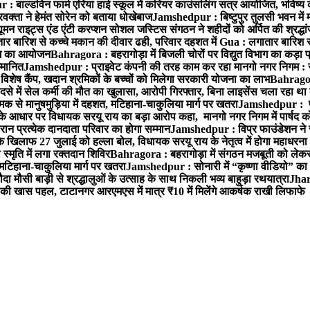
 बाल्डविन फार्म एरिया हाई स्कूल में करियर काउंसलिंग सत्र आयोजित, भविष्य की राह
वक्ता ने हेमंत सोरेन को बताया धोखेबाज
Jamshedpur : बिष्टुपुर तुलसी भवन में 
 राइट्स एंड एंटी करप्शन सोशल जस्टिस संगठन ने शहीदों को अर्पित की श्रद्धा
ातार बारिश से कच्चे मकान की दीवार ढही, परिवार दहशत में
Gua : लगातार बारिश से
क्रम का आयोजन
Bahragora : बहरागोड़ा में बिजली चोरों पर विद्युत विभाग का कड़ा 
म्मानित
Jamshedpur : प्राइवेट कंपनी की तरह काम कर रहा मानगो नगर निगम : 
ति विशेष कैंप, खदान श्रमिकों के बच्चों को मिलेगा सरकारी योजना का लाभ
Bahragora
से में सेल कर्मी की मौत का खुलासा, आरोपी गिरफ्तार, बिना लाइसेंस चला रहा था
क से मानुषमुड़िया में दहशत, मटिहाना-चाकुलिया मार्ग पर खतरा
Jamshedpur : पूर्
आधार पर विधायक सरयू राय का बड़ा आरोप कहा, मानगो नगर निगम में पार्षद क
रान प्रत्येक दानदाता परिवार का होगा सम्मान
Jamshedpur : विप्र फाउंडेशन ने 
िलाफ 27 जुलाई को हल्ला बोल, विधायक सरयू राय के नेतृत्व में होगा महाधरना
 स्मृति में लगा रक्तदान शिविर
Bahragora : बहरागोड़ा में संगठन मजबूती को लेकर
 मटिहाना-चाकुलिया मार्ग पर खतरा
Jamshedpur : सोनारी में “कृष्णा वीडियो” क
 मौसी बाड़ी से श्रद्धालुओं के उत्साह के साथ निकली भव्य बाहुड़ा रथयात्रा
Jharg
ी खास पहल, टाटानगर आरएमएस में मात्र ₹10 में मिलेंगे आकर्षक राखी लिफाफे