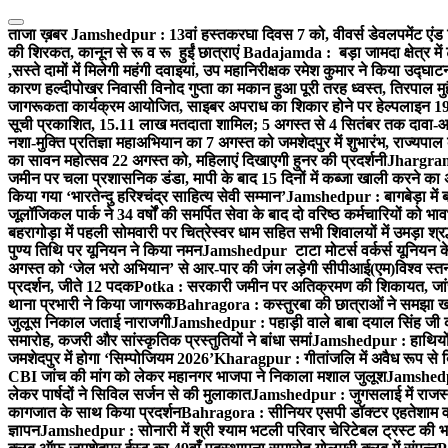
Skip
to
ताजा ख़बर
Jamshedpur : 13वां हस्तकरघा दिवस 7 को, वीवर्स डेवलपमेंट एंड 
content
की शिरकत, कानून से रू व रू हुईं छात्राएं
Badajamda : बड़ा जामदा क्षेत्र में 
,सस्ते दामों में मिलेगी महंगी दवाइयां, उप महानिरीक्षक रमेश कुमार ने किया उद्घाट
कारण हल्दीपोखर निवासी विनोद गुप्ता का मकान हुआ पूरी तरह ध्वस्त, तिरपाल मु
जागरूकता कार्यक्रम आयोजित, साइबर अपराध का शिकार होने पर हेल्पलाइन 19
सूची प्रकाशित, 15.11 लाख मतदाता शामिल; 5 अगस्त से 4 सितंबर तक दावा-आ
नशा-मुक्ति प्रतिज्ञा महाअभियान का 7 अगस्त को जमशेदपुर में शुभारंभ, राज्यपाल 
का सावन महोत्सव 22 अगस्त को, महिलाएं दिखाएगी हुनर की प्रदर्शनी
Jhargram :
जमीन पर चला प्रशासनिक डंडा, मापी के बाद 15 दिनों में कब्जा खाली करने का 
किया गया ‘भारतेन्दु हरिश्चंद्र साहित्य सेवी सम्मान’
Jamshedpur : बागबेड़ा में 
जूलॉजिकल पार्क ने 34 वर्षों की समर्पित सेवा के बाद दो वरिष्ठ कर्मचारियों को भा
बहरागोड़ा में पहली सोमवारी पर चित्रेस्वर धाम सहित सभी शिवालयों में उमड़ा श्
पुण्य तिथि पर यूनियन ने किया नमन
Jamshedpur टाटा मोटर्स वर्कर्स यूनियन के उ
अगस्त को ‘जेल भरो अभियान’ से आर-पार की जंग लड़ेगी सीपीआई(एम)
विश्व स्
प्रदर्शन, जीते 12 पदक
Potka : सरकारी जमीन पर अतिक्रमण की शिकायत, जांच
थाना प्रभारी ने किया जागरूक
Bahragora : कस्तुरबा की छात्राओं ने समझा ख
जुलूस निकाल जताई नाराजगी
Jamshedpur : पहाड़ी वाले बाबा दयाल सिंह जी की स्म
समारोह, कजरी और सांस्कृतिक प्रस्तुतियों ने बांधा समां
Jamshedpur : हाथियों के
जमशेदपुर में होगा ‘सिम्पोजियम 2026’
Kharagpur : गीतांजलि में अवैध रूप से बिक्
CBI जांच की मांग को लेकर महानगर भाजपा ने निकाला मशाल जुलूश
Jamshedpur
लेकर पार्षदों ने सिविल सर्जन से की मुलाकात
Jamshedpur : जुगसलाई में राजस्थ
कागजात के साथ किया प्रदर्शन
Bahragora : सीनियर एसपी डॉक्टर एहतेशाम वक
ज्ञापन
Jamshedpur : सोनारी में श्री श्याम भटली परिवार चेरिटेबल ट्रस्ट की भजन स