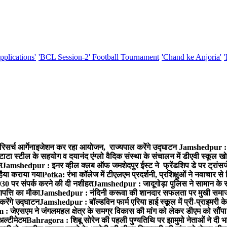
pplications'
'BCL Session-2' Football Tournament
'Chand ke Anjoria'
रिसर्च आर्गेनाइजेशन कर रहा आयोजन, राज्यपाल करेंगे उद्घाटन
Jamshedpur : ग
टाटा स्टील के सहयोग व दयानंद एंग्लो वैदिक संस्था के संचालन में डीएवी स्कूल खो
न
Jamshedpur : इनर व्हील क्लब ऑफ जमशेदपुर ईस्ट ने फ्रेंडशिप डे पर ट्रांस
हैया कराया गया
Potka: रंभा कॉलेज में टीएलएम प्रदर्शनी, प्रशिक्षुओं ने नवाचार स
30 पर संपर्क करने की दी नशीहत
Jamshedpur : जादूगोड़ा पुलिस ने सामान के 
पत्ति का मौका
Jamshedpur : नंदिनी करूवा की शानदार सफलता पर मुखी समाज क
करेंगे उद्घाटन
Jamshedpur : बॉल्डविन फार्म एरिया हाई स्कूल में प्री-प्राइमरी के
 जेएसएम ने जंगलमहल क्षेत्र के समग्र विकास की मांग को लेकर डीएम को सौंपा मु
अल्टीमेटम
Bahragora : शिबू सोरेन की पहली पुण्यतिथि पर झामुमो नेताओं ने दी भा