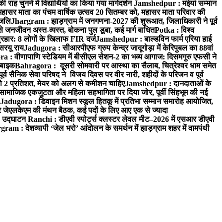
 चुनने में विद्यार्थियों का किया गया मार्गदर्शन
Jamshedpur : मंईयां सम्मान
महासर माता का पंचम वार्षिक उत्सव 20 सितम्बर को, महासर माता परिवार की
ंजलि
Jhargram : झाड़ग्राम में जनगणना-2027 की शुरूआत, जिलाधिकारी ने पूर्व
 जनजीवन अस्त-व्यस्त, बोकना पुल डूबा, कई मार्ग बाधित
Potka : विश्व
प्रहार: 8 लोगों के खिलाफ FIR दर्ज
Jamshedpur : बाल्डविन फार्म एरिया हाई
सरयू राय
Jadugora : सीआरपीएफ ग्रुप केन्द्र जादूगोड़ा में केरिपुबल का 88वां
 : वीणापाणि स्टेडियम में बीसीएल सेशन-2 का भव्य आगाज: दिसमगुरु एफसी ने
 बाइक
Bahragora : दूसरी सोमवारी पर आस्था का सैलाब, चित्रेश्वर धाम समेत
व सैनिक सेवा परिषद ने विजय दिवस पर वीर नारी, शहीदों के परिजन व पूर्व
ो 2 प्रतिशत, मेयर को अलग से कमीशन चाहिए
Jamshedpur : दानदाताओं के
सामाजिक एकजुटता और महिला सहभागिता पर दिया जोर, पूर्वी सिंहभूम की नई
Jadugora : डिवाइन मिशन स्कूल हितकू में प्रतिभा सम्मान समारोह आयोजित,
 जेएलकेएम की मंथन बैठक, कई पदों के लिए आए एक से ज्यादा
ा उद्घाटन
Ranchi : डीएवी स्पोर्ट्स क्लस्टर लेवल मीट–2026 में एसआर डीएवी
ram : देशव्यापी ‘जेल भरो’ आंदोलन के समर्थन में झाड़ग्राम शहर में वामपंथी