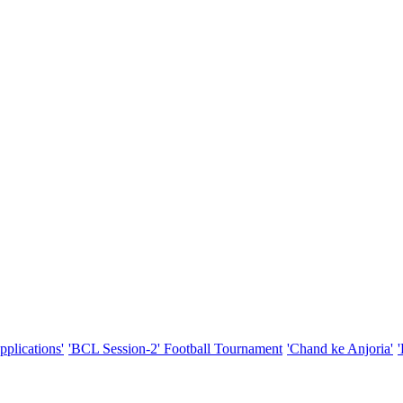
pplications'
'BCL Session-2' Football Tournament
'Chand ke Anjoria'