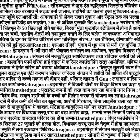
otka : सड़क दुर्घटना में घायल युवक को समाजसेवी किशन गुप्ता ने पहुंचाया अस्प
 सुनीता कुमारी सिंह
Potka : सीडब्ल्यूएस ने फूड एंड न्यूट्रिशन सिस्टम्स चैंपियंस
बासिला तक बरसात में सड़क बनी तालाब, राहगिरों का चलना हुआ मुश्किल
Bahgrag
ायत पहुँचे एलआरडीसी: आंगनवाड़ी से लेकर राशन दुकान और स्कूल तक का परखा
ेपीएस बारीडीह का सहयोग, 200 से अधिक पुस्तकें भेंट
Jamshedpur नरभेराम टीव
 सिंहभूम के 50 खिलाड़ी होंगे शामिल, बिरसा मुंडा फुटबॉल स्टेडियम में होना है 
 पर चर्चा, ग्रामीण क्षेत्रों को नशामुक्त बनाने के लिए चलेगा जागरूकता अभियान
R
ा के दम पर विनित वॉरियर्स बना ‘बीसीएल सेशन-2’ का चैंपियन, वीणापाणि स्टेडिय
ल ऐप की हुई शुरूआत
Ranchi : एसआर डीएवी पुंदाग में धूम धाम से मनी गुरु पूर्णिमा
J
am : झाड़ग्राम में ‘जी राम जी’ पंचायत सम्मेलन का आयोजन, ग्रामीण विकास मंत्
ाना
Bahragora : संगठन की मजबूती,बूथ सशक्तिकरण तथा रविदास जयंती को लेकर
 बाल्डविन फार्म एरिया हाई स्कूल में करियर काउंसलिंग सत्र आयोजित, भविष्य की राह
वक्ता ने हेमंत सोरेन को बताया धोखेबाज
Jamshedpur : बिष्टुपुर तुलसी भवन में 
 राइट्स एंड एंटी करप्शन सोशल जस्टिस संगठन ने शहीदों को अर्पित की श्रद्धा
ातार बारिश से कच्चे मकान की दीवार ढही, परिवार दहशत में
Gua : लगातार बारिश से
क्रम का आयोजन
Bahragora : बहरागोड़ा में बिजली चोरों पर विद्युत विभाग का कड़ा 
म्मानित
Jamshedpur : प्राइवेट कंपनी की तरह काम कर रहा मानगो नगर निगम : 
ति विशेष कैंप, खदान श्रमिकों के बच्चों को मिलेगा सरकारी योजना का लाभ
Bahragora
से में सेल कर्मी की मौत का खुलासा, आरोपी गिरफ्तार, बिना लाइसेंस चला रहा था
क से मानुषमुड़िया में दहशत, मटिहाना-चाकुलिया मार्ग पर खतरा
Jamshedpur : पूर्
आधार पर विधायक सरयू राय का बड़ा आरोप कहा, मानगो नगर निगम में पार्षद क
रान प्रत्येक दानदाता परिवार का होगा सम्मान
Jamshedpur : विप्र फाउंडेशन ने 
िलाफ 27 जुलाई को हल्ला बोल, विधायक सरयू राय के नेतृत्व में होगा महाधरना
 स्मृति में लगा रक्तदान शिविर
Bahragora : बहरागोड़ा में संगठन मजबूती को लेकर
 मटिहाना-चाकुलिया मार्ग पर खतरा
Jamshedpur : सोनारी में “कृष्णा वीडियो” क