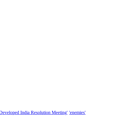
'Developed India Resolution Meeting'
'enemies'