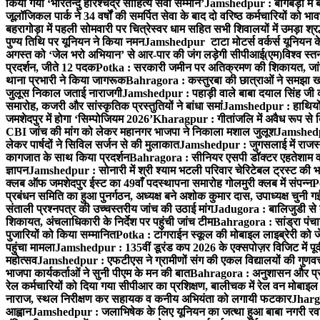
किया गया ‘भारतेन्दु हरिश्चंद्र साहित्य सेवी सम्मान’
Jamshedpur : बागबेड़ा में 
जूलॉजिकल पार्क ने 34 वर्षों की समर्पित सेवा के बाद दो वरिष्ठ कर्मचारियों को भा
बहरागोड़ा में पहली सोमवारी पर चित्रेस्वर धाम सहित सभी शिवालयों में उमड़ा श्
पुण्य तिथि पर यूनियन ने किया नमन
Jamshedpur टाटा मोटर्स वर्कर्स यूनियन के उ
अगस्त को ‘जेल भरो अभियान’ से आर-पार की जंग लड़ेगी सीपीआई(एम)
विश्व स्
प्रदर्शन, जीते 12 पदक
Potka : सरकारी जमीन पर अतिक्रमण की शिकायत, जांच
थाना प्रभारी ने किया जागरूक
Bahragora : कस्तुरबा की छात्राओं ने समझा ख
जुलूस निकाल जताई नाराजगी
Jamshedpur : पहाड़ी वाले बाबा दयाल सिंह जी की स्म
समारोह, कजरी और सांस्कृतिक प्रस्तुतियों ने बांधा समां
Jamshedpur : हाथियों के
जमशेदपुर में होगा ‘सिम्पोजियम 2026’
Kharagpur : गीतांजलि में अवैध रूप से बिक्
CBI जांच की मांग को लेकर महानगर भाजपा ने निकाला मशाल जुलूश
Jamshedpur
लेकर पार्षदों ने सिविल सर्जन से की मुलाकात
Jamshedpur : जुगसलाई में राजस्थ
कागजात के साथ किया प्रदर्शन
Bahragora : सीनियर एसपी डॉक्टर एहतेशाम वक
ज्ञापन
Jamshedpur : सोनारी में श्री श्याम भटली परिवार चेरिटेबल ट्रस्ट की भजन स
क्लब ऑफ जमशेदपुर ईस्ट का 49वाँ पदस्थापना समारोह गोलमुरी क्लब में संपन्न
P
प्रबंधन समिति का हुआ पुनर्गठन, अध्यक्ष बने अशोक कुमार दास, उपाध्यक्ष चुनी गई
संताली प्रश्नपत्र की उच्चस्तरीय जांच की उठाई मांग
Jadugora : बालिजुडी से 
शिकायत, अंचलाधिकारी के निर्देश पर पहुंची जांच टीम
Bahragora : सांड्रा पंच
पुजारियों को किया सम्मानित
Potka : टांगराईन स्कूल की मोबाइल लाइब्रेरी को ज
पहुंचा मामला
Jamshedpur : 135वीं डूरंड कप 2026 के एक्सपोज़र विजिट में पूर्वी
महोत्सव
Jamshedpur : एफटीएस ने ग्रामीणों संग की एकल विद्यालयों की गुणवत्ता
भाजपा कार्यकर्ताओं ने सुनी पीएम के मन की बात
Bahragora : अनुशासन और प्रतिभ
रेल कर्मचारियों को दिया गया सीपीआर का प्रशिक्षण, बालीचक में रेल वन मोबाइ
नाराज, स्थल निरीक्षण कर सहायक व कनीय अभियंता को लगायी फटकार
Jhargr
आह्वान
Jamshedpur : जलाभिषेक के लिए यूनियन का जत्था हुआ बाबा नगरी रव