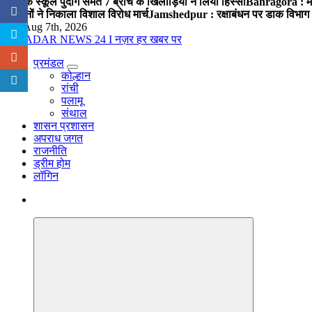
पब्लिक स्कूल पुंदाग समेत 7 ब्रांच के खिलाड़ियों ने लिया हिस्सा
Bahragora : मौदा
संगठनों ने निकाला विशाल विरोध मार्च
Jamshedpur : रक्षाबंधन पर डाक विभाग क
Fri. Aug 7th, 2026
प्रमंडल
नज़र हर खबर पर
कोल्हान
रांची
पलामू
संथाल
शासन प्रशासन
अपराध जगत
राजनीति
ड्रीम होम
लॉगिन