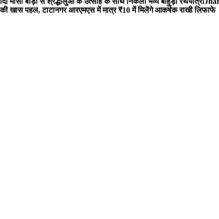
 मौसी बाड़ी से श्रद्धालुओं के उत्साह के साथ निकली भव्य बाहुड़ा रथयात्रा
Jharg
ी खास पहल, टाटानगर आरएमएस में मात्र ₹10 में मिलेंगे आकर्षक राखी लिफाफे