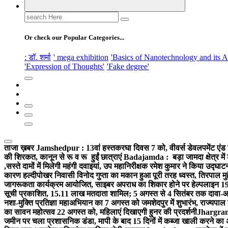
Search
for:
Or check our Popular Categories...
: डॉ. शर्मा
' mega exhibition
'Basics of Nanotechnology and its A
'Expression of Thoughts'
'Fake degree'
ताजा ख़बर
Jamshedpur : 13वां हस्तकरघा दिवस 7 को, वीवर्स डेवलपमेंट एंड 
की शिरकत, कानून से रू व रू हुईं छात्राएं
Badajamda : बड़ा जामदा क्षेत्र में 
,सस्ते दामों में मिलेगी महंगी दवाइयां, उप महानिरीक्षक रमेश कुमार ने किया उद्घाट
कारण हल्दीपोखर निवासी विनोद गुप्ता का मकान हुआ पूरी तरह ध्वस्त, तिरपाल मु
जागरूकता कार्यक्रम आयोजित, साइबर अपराध का शिकार होने पर हेल्पलाइन 19
सूची प्रकाशित, 15.11 लाख मतदाता शामिल; 5 अगस्त से 4 सितंबर तक दावा-आ
नशा-मुक्ति प्रतिज्ञा महाअभियान का 7 अगस्त को जमशेदपुर में शुभारंभ, राज्यपाल 
का सावन महोत्सव 22 अगस्त को, महिलाएं दिखाएगी हुनर की प्रदर्शनी
Jhargram :
जमीन पर चला प्रशासनिक डंडा, मापी के बाद 15 दिनों में कब्जा खाली करने का 