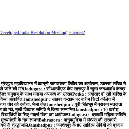
'Developed India Resolution Meeting'
'enemies'
्रेजुएट महाविद्यालय में कानूनी जागरुकता शिविर का आयोजन, डालसा सचिव ने
ले जाने की मांग
Jadugora : सीआरपीएफ कैंप सासपुर में खुला जनऔषधि केन्द्र
जेंडर समुदाय के साथ मनाया अपनत्व का उत्सव
Potka : लगातार हो रही बारिश के
े किया आकर्षित
Jamshedpur : साइबर क्राइम पर करीम सिटी कॉलेज में
साथ चोर को दबोचा, भेजा जेल
Jamshedpur : पूर्वी सिंहभूम में प्रारूप मतदाता
ो गर्व, मुखी विकास समिति ने किया सम्मानित
Jamshedpur : 10 करोड़
 विद्यार्थियों के लिए ‘मदर्स मीट’ का आयोजन
Jadugora : ब्रह्मर्षि महिला समिति
ख्यमंत्री के नाम ज्ञापन
Bahragora : मानुषमुड़िया में लैम्पस की सरकारी
वभीनी श्रद्धांजलि
Jamshedpur : जमशेदपुर के 86 साहित्य सेवियों को प्रदान