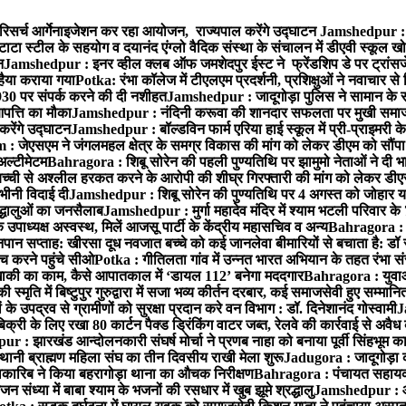
रिसर्च आर्गेनाइजेशन कर रहा आयोजन, राज्यपाल करेंगे उद्घाटन
Jamshedpur : ग
टाटा स्टील के सहयोग व दयानंद एंग्लो वैदिक संस्था के संचालन में डीएवी स्कूल खो
न
Jamshedpur : इनर व्हील क्लब ऑफ जमशेदपुर ईस्ट ने फ्रेंडशिप डे पर ट्रांस
हैया कराया गया
Potka: रंभा कॉलेज में टीएलएम प्रदर्शनी, प्रशिक्षुओं ने नवाचार स
30 पर संपर्क करने की दी नशीहत
Jamshedpur : जादूगोड़ा पुलिस ने सामान के 
पत्ति का मौका
Jamshedpur : नंदिनी करूवा की शानदार सफलता पर मुखी समाज क
करेंगे उद्घाटन
Jamshedpur : बॉल्डविन फार्म एरिया हाई स्कूल में प्री-प्राइमरी के
 जेएसएम ने जंगलमहल क्षेत्र के समग्र विकास की मांग को लेकर डीएम को सौंपा मु
अल्टीमेटम
Bahragora : शिबू सोरेन की पहली पुण्यतिथि पर झामुमो नेताओं ने दी भा
बच्ची से अश्लील हरकत करने के आरोपी की शीघ्र गिरफ्तारी की मांग को लेकर डीएस
वभीनी विदाई दी
Jamshedpur : शिबू सोरेन की पुण्यतिथि पर 4 अगस्त को जोहार यात्रा म
रद्धालुओं का जनसैलाब
Jamshedpur : मुर्गा महादेव मंदिर में श्याम भटली परिवार क
पाध्यक्ष अस्वस्थ, मिलें आजसू पार्टी के केंद्रीय महासचिव व अन्य
Bahragora : क
तनपान सप्ताह: खीरसा दूध नवजात बच्चे को कई जानलेवा बीमारियों से बचाता है: डॉ
 करने पहुंचे सीओ
Potka : गीतिलता गांव में उन्नत भारत अभियान के तहत रंभा स
ाकी का काम, कैसे आपातकाल में ‘डायल 112’ बनेगा मददगार
Bahragora : युवाओं
ृति में बिष्टुपुर गुरुद्वारा में सजा भव्य कीर्तन दरबार, कई समाजसेवी हुए सम्मानि
 उपद्रव से ग्रामीणों को सुरक्षा प्रदान करे वन विभाग : डॉ. दिनेशानंद गोस्वामी
J
री के लिए रखा 80 कार्टन पैक्ड ड्रिंकिंग वाटर जब्त, रेलवे की कार्रवाई से अवैध क
 : झारखंड आन्दोलनकारी संघर्ष मोर्चा ने प्रणब नाहा को बनाया पूर्वी सिंहभूम 
ानी ब्राह्मण महिला संघ का तीन दिवसीय राखी मेला शुरू
Jadugora : जादूगोड़ा 
ारिब ने किया बहरागोड़ा थाना का औचक निरीक्षण
Bahragora : पंचायत सहायको
ंध्या में बाबा श्याम के भजनों की रसधार में खुब झूमे श्रद्धालु
Jamshedpur : आर