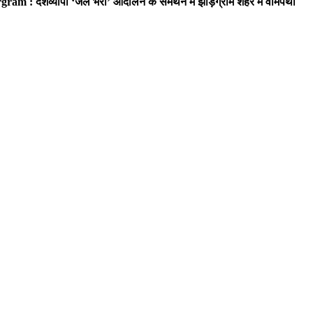
ram : देशव्यापी ‘जेल भरो’ आंदोलन के समर्थन में झाड़ग्राम शहर में वामपंथी