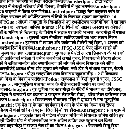
पी विधि-व्यवस्था से मिला प्रतिनिधिमंडल
Jamshedpur : टाटा स्टील
ें सैकड़ों महिलाएं लेंगी हिस्सा, तैयारियों में जुटे समर्थक
Jamshedpur :
े 70 सदस्यों ने किया जलाभिषेक
Jamshedpur : मजदूर नेता माइकल जॉन के
ेंद्र सरकार की कॉर्पोरेटपरस्त नीतियों के खिलाफ भड़का जनाक्रोश: 10
 सीट
Gua : डीएवी नोवामुंडी के खिलाड़ियों का एथलेटिक्स प्रतियोगिता में शानदार
ंस्थान का स्वच्छता अभियान
Potka : विद्यार्थियों को साइबर अपराध पर कोवाली
 के भविष्य से खिलवाड़ के विरोध में सड़क पर उतरी भाजपा: बहरागोड़ा में मशाल
त
Jamshedpur : तुलसी भवन में महिला साहित्यकारों का भव्य सावन मिलन
amshedpur : झारखंड में व्यापार और उद्योग को मिलेगी नई दिशा, 1 अगस्त को
ारोबारियों में हड़कंप
Jamshedpur : JPSC-JSSC पेपर लीक मामले की
का मुख्य सलाहकार
Jamshedpur : जुगसलाई में एंटी लारवा छिड़काव की मांग को
की आदिवासी महिला ने जमीन बचाने की लगाई गुहार, विधायक से निराश होकर
ं ने उचित मानदेय और स्थायीकरण की मांग को लेकर विधायक को सौंपा
सीजेई अध्यक्ष वीना और सुजय बने सचिव, नयी टीम ने संभाला पदभार, रोटरी
ताल
Jadugora : पीएम उत्क्रमित उच्च विद्यालय खुकड़ाडीह + 2 में विद्यालय
 को दिया दो दिवसीय प्रशिक्षण
Potka : राज्यपाल से मिलीं दुखनी सोरेन, JSSC
ora : मानुषमुड़िया पंचायत भवन के पीछे सरकारी जमीन पर कब्जे की
 हाल
Bahragora : गुरु पूर्णिमा पर बहरागोड़ा के मंदिरों में भाजपा का दीपोत्सव,
ीएस ने कर्मचारी का बकाया व फाइनल सेटलमेंट रोका, चीफ लेबर कमिश्नर तक
आयोजन
Jamshedpur : बिरसानगर पीताम्बरा मंदिर में धूमधाम से मना गुरुपूर्णिमा
anchi : एक पेड़ मां के नाम कार्यक्रम में आम के पौधे का किया गया रोपण,
म में चंपई सोरेन ने बढ़ाया खिलाड़ियों का हौसला
Kharagpur : झाड़ग्राम में
adugora : गालूडीह नहर में घटिया बोल्डर पिचिंग से विधायक सोमेश सोरेन हुए
री दिलीप घोष ने योजनाओं का लाभ अंतिम व्यक्ति तक पहुंचाने का किया
 बहरागोड़ा में भाजपा नेताओं का मंथन
Bahragora : सरस्वती शिशु विद्या