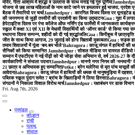
मंदिर, गीता आश्रम में श्रद्धा व उल्लास के साथ मनाई गई गुरु पूर्णिमा
Jamshedpur :
योजना से छह लाख महिलाओं के नाम काटे जाने पर हमलावर हुई भाजपा, प्रदेश प्र
बैठक में तैयारियो पर चर्चा
Jamshedpur : कारगिल विजय दिवस पर यूनाइटेड ह्यूमन
की जनगणना से जुड़ी तस्वीरों की प्रदर्शनी का किया उद्घाटन
Gua : गुवा में लग
हेपेटाइटिस दिवस पर रंभा कॉलेज ऑफ नर्सिंग एंड फार्मेसी में जागरूकता कार्य
स्कूल में कक्षा XI एवं XII के मेधावी विद्यार्थियों को ‘ऑनर कार्ड’ से किया गया स
स्थापना दिवस सम्पन्न, शहीदों को दी गई श्रद्धांजलि
Gua : किरीबुरू में छात्रवृत्
जीत के साथ किया आगाज, 29 जुलाई को होगा खिताबी मुकाबला
Gua : सड़क हाद
तमाम शिवालयों में गूंजा ‘बम-बम भोले’
Bahragora : काजू जंगल में हाथियों की धम
सैनिकों को किया सम्मानित
Jamshedpur : सोशल मीडिया पर वायरल वीडियो के 
सम्मान में एफटीएस ने नई पीढ़ी को भी जोड़ा सेवा अभियान से, वर्ष 2026-27 के दौ
कार्यकारिणी ने संभाला पदभार
Jamshedpur : मानगो नगर निगम की ‘मनमानी’ के ख
21 छात्र व अभिभावक हुए सम्मानित
Potka : ब्रेन मलेरिया से मृत पांच मासूमों की
आवेदन
Bahragora : काजू जंगल में हाथियों की धमक से मानुषमुड़िया में दहशत,
पब्लिक स्कूल पुंदाग समेत 7 ब्रांच के खिलाड़ियों ने लिया हिस्सा
Bahragora : मौदा
संगठनों ने निकाला विशाल विरोध मार्च
Jamshedpur : रक्षाबंधन पर डाक विभाग क
Fri. Aug 7th, 2026
प्रमंडल
कोल्हान
रांची
पलामू
संथाल