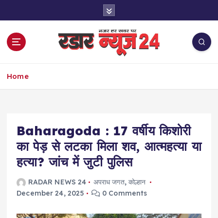
S
k
i
p
t
o
नज़र हर खबर पर
c
Home
o
n
t
e
Baharagoda : 17 वर्षीय किशोरी
n
t
का पेड़ से लटका मिला शव, आत्महत्या या
हत्या? जांच में जुटी पुलिस
RADAR NEWS 24
अपराध जगत
,
कोल्हान
December 24, 2025
0 Comments