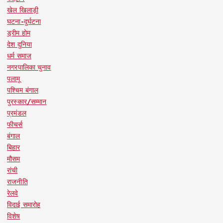
खेल खिलाड़ी
घटना-दुर्घटना
ड्रीम होम
देश दुनिया
धर्म समाज
नगरपालिका चुनाव
पलामू
पश्चिम बंगाल
पुरस्कार/सम्मान
प्रमंडल
फीचर्स
बंगाल
बिहार
मौसम
रांची
राजनीति
रेलवे
विदाई समारोह
विशेष