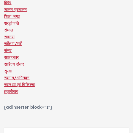
विषेष
शासन प्रशासन
शिक्षा जगत
श्रद्धांजलि
संथाल
समस्या
सर्वेक्षण/सर्वे
संसद
साक्षात्कार
साहित्य संसार
सुरक्षा
स्वागत/अभिनंदन
स्वास्थ्य एवं चिकित्सा
हज़ारीबाग
[adinserter block="1"]