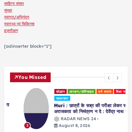
साहित्य संसार
सुरक्षा
स्वागत/अभिनंदन
स्वास्थ्य एवं चिकित्सा
हज़ारीबाग
[adinserter block="1"]
You Missed
कोल्हान
आरक्षण/डोमिसाइल
धर्म समाज
शिक्षा जगत
साक्षात्कार
Muri : छात्रों के सब्र की परीक्षा लेकर सरकार
अराजकता को निमंत्रण न दे : देवेंद्र नाथ महतो
RADAR NEWS 24
August 8, 2026
3