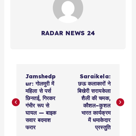
RADAR NEWS 24
P
Jamshedp
Saraikela:
o
ur: गोलमुरी में
छऊ कलाकारों ने
महिला से पर्स
बिखेरी सरायकेला
s
छिनतई, गिरकर
शैली की चमक,
गंभीर रूप से
कौशल–कुशल
t
घायल — बाइक
भारत कार्यक्रम
सवार बदमाश
में धमाकेदार
n
फरार
प्रस्तुति