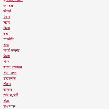
पुरस्कार/सम्मान
प्रमंडल
फीचर्स
बंगाल
बिहार
मौसम
रांची
राजनीति
रेलवे
विदाई समारोह
विशेष
विषेष
शासन प्रशासन
शिक्षा जगत
श्रद्धांजलि
संथाल
समस्या
सर्वेक्षण/सर्वे
संसद
साक्षात्कार