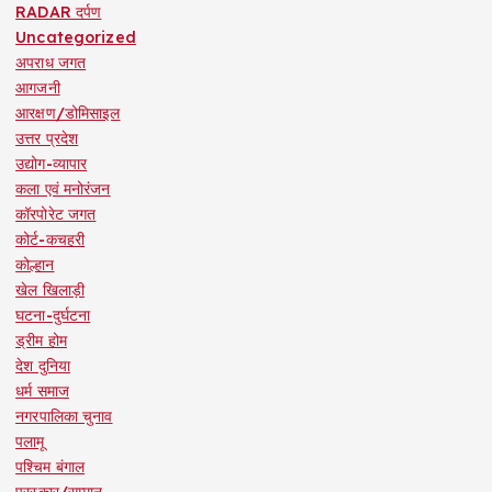
RADAR दर्पण
Uncategorized
अपराध जगत
आगजनी
आरक्षण/डोमिसाइल
उत्तर प्रदेश
उद्योग-व्यापार
कला एवं मनोरंजन
कॉरपोरेट जगत
कोर्ट-कचहरी
कोल्हान
खेल खिलाड़ी
घटना-दुर्घटना
ड्रीम होम
देश दुनिया
धर्म समाज
नगरपालिका चुनाव
पलामू
पश्चिम बंगाल