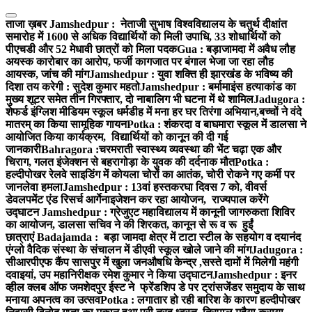
Skip
to
ताजा ख़बर
Jamshedpur : नेताजी सुभाष विश्वविद्यालय के चतुर्थ दीक्षांत
content
समारोह में 1600 से अधिक विद्यार्थियों को मिली उपाधि, 33 शोधार्थियों को
पीएचडी और 52 मेधावी छात्रों को मिला पदक
Gua : बड़ाजामदा में अवैध लौह
अयस्क कारोबार का आरोप, फर्जी कागजात पर बंगाल भेजा जा रहा लौह
आयस्क, जांच की मांग
Jamshedpur : युवा शक्ति ही झारखंड के भविष्य की
दिशा तय करेगी : सुदेश कुमार महतो
Jamshedpur : बर्मामाइंस हत्याकांड का
मुख्य शूटर समेत तीन गिरफ्तार, दो नाबालिग भी घटना में थे शामिल
Jadugora :
शेफर्ड इंग्लिश मीडियम स्कूल धर्मडीह में मना हर घर तिरंगा अभियान,बच्चों ने वंदे
मातरम् का किया सामूहिक गायन
Potka : शंकरदा व बाघमारा स्कूल में डालसा ने
आयोजित किया कार्यक्रम, विद्यार्थियों को कानून की दी गई
जानकारी
Bahragora :चरमराती स्वास्थ्य व्यवस्था की भेंट चढ़ा एक और
चिराग, गलत इंजेक्शन से बहरागोड़ा के युवक की दर्दनाक मौत
Potka :
हल्दीपोखर रेलवे साइडिंग में कोयला चोरों का आतंक, चोरी रोकने गए कर्मी पर
जानलेवा हमला
Jamshedpur : 13वां हस्तकरघा दिवस 7 को, वीवर्स
डेवलपमेंट एंड रिसर्च आर्गेनाइजेशन कर रहा आयोजन, राज्यपाल करेंगे
उद्घाटन
Jamshedpur : ग्रेजुएट महाविद्यालय में कानूनी जागरुकता शिविर
का आयोजन, डालसा सचिव ने की शिरकत, कानून से रू व रू हुईं
छात्राएं
Badajamda : बड़ा जामदा क्षेत्र में टाटा स्टील के सहयोग व दयानंद
एंग्लो वैदिक संस्था के संचालन में डीएवी स्कूल खोले जाने की मांग
Jadugora :
सीआरपीएफ कैंप सासपुर में खुला जनऔषधि केन्द्र ,सस्ते दामों में मिलेगी महंगी
दवाइयां, उप महानिरीक्षक रमेश कुमार ने किया उद्घाटन
Jamshedpur : इनर
व्हील क्लब ऑफ जमशेदपुर ईस्ट ने फ्रेंडशिप डे पर ट्रांसजेंडर समुदाय के साथ
मनाया अपनत्व का उत्सव
Potka : लगातार हो रही बारिश के कारण हल्दीपोखर