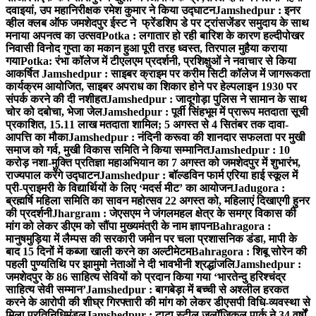
दवाइयां, उप महानिरीक्षक रमेश कुमार ने किया उद्घाटन
Jamshedpur : इनर
व्हील क्लब ऑफ जमशेदपुर ईस्ट ने फ्रेंडशिप डे पर ट्रांसजेंडर समुदाय के साथ
मनाया अपनत्व का उत्सव
Potka : लगातार हो रही बारिश के कारण हल्दीपोखर
निवासी विनोद गुप्ता का मकान हुआ पूरी तरह ध्वस्त, तिरपाल मुहैया कराया
गया
Potka: रंभा कॉलेज में टीएलएम प्रदर्शनी, प्रशिक्षुओं ने नवाचार से किया
आकर्षित
Jamshedpur : साइबर क्राइम पर करीम सिटी कॉलेज में जागरूकता
कार्यक्रम आयोजित, साइबर अपराध का शिकार होने पर हेल्पलाइन 1930 पर
संपर्क करने की दी नशीहत
Jamshedpur : जादूगोड़ा पुलिस ने सामान के साथ
चोर को दबोचा, भेजा जेल
Jamshedpur : पूर्वी सिंहभूम में प्रारूप मतदाता सूची
प्रकाशित, 15.11 लाख मतदाता शामिल; 5 अगस्त से 4 सितंबर तक दावा-
आपत्ति का मौका
Jamshedpur : नंदिनी करूवा की शानदार सफलता पर मुखी
समाज को गर्व, मुखी विकास समिति ने किया सम्मानित
Jamshedpur : 10
करोड़ नशा-मुक्ति प्रतिज्ञा महाअभियान का 7 अगस्त को जमशेदपुर में शुभारंभ,
राज्यपाल करेंगे उद्घाटन
Jamshedpur : बॉल्डविन फार्म एरिया हाई स्कूल में
प्री-प्राइमरी के विद्यार्थियों के लिए ‘मदर्स मीट’ का आयोजन
Jadugora :
ब्रह्मर्षि महिला समिति का सावन महोत्सव 22 अगस्त को, महिलाएं दिखाएगी हुनर
की प्रदर्शनी
Jhargram : जेएसएम ने जंगलमहल क्षेत्र के समग्र विकास की
मांग को लेकर डीएम को सौंपा मुख्यमंत्री के नाम ज्ञापन
Bahragora :
मानुषमुड़िया में लैम्पस की सरकारी जमीन पर चला प्रशासनिक डंडा, मापी के
बाद 15 दिनों में कब्जा खाली करने का अल्टीमेटम
Bahragora : शिबू सोरेन की
पहली पुण्यतिथि पर झामुमो नेताओं ने दी भावभीनी श्रद्धांजलि
Jamshedpur :
जमशेदपुर के 86 साहित्य सेवियों को प्रदान किया गया ‘भारतेन्दु हरिश्चंद्र
साहित्य सेवी सम्मान’
Jamshedpur : बागबेड़ा में बच्ची से अश्लील हरकत
करने के आरोपी की शीघ्र गिरफ्तारी की मांग को लेकर डीएसपी विधि-व्यवस्था से
मिला प्रतिनिधिमंडल
Jamshedpur : टाटा स्टील जूलॉजिकल पार्क ने 34 वर्षों