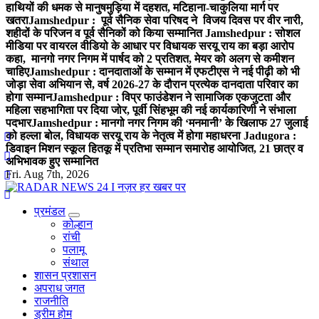
हाथियों की धमक से मानुषमुड़िया में दहशत, मटिहाना-चाकुलिया मार्ग पर
खतरा
Jamshedpur : पूर्व सैनिक सेवा परिषद ने विजय दिवस पर वीर नारी,
शहीदों के परिजन व पूर्व सैनिकों को किया सम्मानित
Jamshedpur : सोशल
मीडिया पर वायरल वीडियो के आधार पर विधायक सरयू राय का बड़ा आरोप
कहा, मानगो नगर निगम में पार्षद को 2 प्रतिशत, मेयर को अलग से कमीशन
चाहिए
Jamshedpur : दानदाताओं के सम्मान में एफटीएस ने नई पीढ़ी को भी
जोड़ा सेवा अभियान से, वर्ष 2026-27 के दौरान प्रत्येक दानदाता परिवार का
होगा सम्मान
Jamshedpur : विप्र फाउंडेशन ने सामाजिक एकजुटता और
महिला सहभागिता पर दिया जोर, पूर्वी सिंहभूम की नई कार्यकारिणी ने संभाला
पदभार
Jamshedpur : मानगो नगर निगम की ‘मनमानी’ के खिलाफ 27 जुलाई
को हल्ला बोल, विधायक सरयू राय के नेतृत्व में होगा महाधरना
Jadugora :
डिवाइन मिशन स्कूल हितकू में प्रतिभा सम्मान समारोह आयोजित, 21 छात्र व
अभिभावक हुए सम्मानित
Fri. Aug 7th, 2026
प्रमंडल
नज़र हर खबर पर
कोल्हान
रांची
पलामू
संथाल
शासन प्रशासन
अपराध जगत
राजनीति
ड्रीम होम