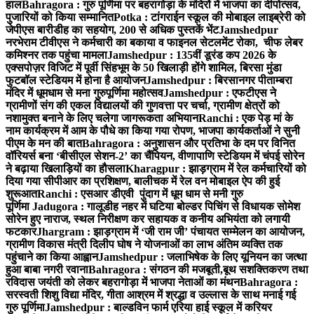
हाल
Bahragora : गुरु पूर्णिमा पर बहरागोड़ा के मंदिरों में भाजपा का दीपोत्सव,
पुजारियों को किया सम्मानित
Potka : टांगराईन स्कूल की मोबाइल लाइब्रेरी को
जेपीएस बारीडीह का सहयोग, 200 से अधिक पुस्तकें भेंट
Jamshedpur
नरभेराम टीवीएस ने कर्मचारी का बकाया व फाइनल सेटलमेंट रोका, चीफ लेबर
कमिश्नर तक पहुंचा मामला
Jamshedpur : 135वीं डूरंड कप 2026 के
एक्सपोज़र विजिट में पूर्वी सिंहभूम के 50 खिलाड़ी होंगे शामिल, बिरसा मुंडा
फुटबॉल स्टेडियम में होना है आयोजन
Jamshedpur : बिरसानगर पीताम्बरा
मंदिर में धूमधाम से मना गुरुपूर्णिमा महोत्सव
Jamshedpur : एफटीएस ने
ग्रामीणों संग की एकल विद्यालयों की गुणवत्ता पर चर्चा, ग्रामीण क्षेत्रों को
नशामुक्त बनाने के लिए चलेगा जागरूकता अभियान
Ranchi : एक पेड़ मां के
नाम कार्यक्रम में आम के पौधे का किया गया रोपण, भाजपा कार्यकर्ताओं ने सुनी
पीएम के मन की बात
Bahragora : अनुशासन और प्रतिभा के दम पर विनित
वॉरियर्स बना ‘बीसीएल सेशन-2’ का चैंपियन, वीणापाणि स्टेडियम में चंपई सोरेन
ने बढ़ाया खिलाड़ियों का हौसला
Kharagpur : झाड़ग्राम में रेल कर्मचारियों को
दिया गया सीपीआर का प्रशिक्षण, बालीचक में रेल वन मोबाइल ऐप की हुई
शुरूआत
Ranchi : एसआर डीएवी पुंदाग में धूम धाम से मनी गुरु
पूर्णिमा
Jadugora : गालूडीह नहर में घटिया बोल्डर पिचिंग से विधायक सोमेश
सोरेन हुए नाराज, स्थल निरीक्षण कर सहायक व कनीय अभियंता को लगायी
फटकार
Jhargram : झाड़ग्राम में ‘जी राम जी’ पंचायत सम्मेलन का आयोजन,
ग्रामीण विकास मंत्री दिलीप घोष ने योजनाओं का लाभ अंतिम व्यक्ति तक
पहुंचाने का किया आह्वान
Jamshedpur : जलाभिषेक के लिए यूनियन का जत्था
हुआ बाबा नगरी रवाना
Bahragora : संगठन की मजबूती,बूथ सशक्तिकरण तथा
रविदास जयंती को लेकर बहरागोड़ा में भाजपा नेताओं का मंथन
Bahragora :
सरस्वती शिशु विद्या मंदिर, गीता आश्रम में श्रद्धा व उल्लास के साथ मनाई गई
गुरु पूर्णिमा
Jamshedpur : बाल्डविन फार्म एरिया हाई स्कूल में करियर