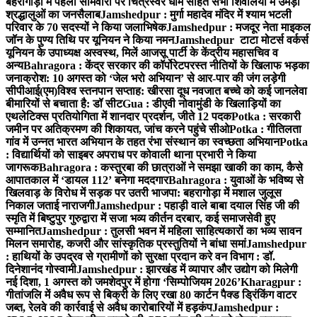
बहरागोड़ा में पहली सोमवारी पर चित्रेस्वर धाम सहित सभी शिवालयों में उमड़ा
श्रद्धालुओं का जनसैलाब
Jamshedpur : मुर्गा महादेव मंदिर में श्याम भटली
परिवार के 70 सदस्यों ने किया जलाभिषेक
Jamshedpur : मजदूर नेता माइकल
जॉन के पुण्य तिथि पर यूनियन ने किया नमन
Jamshedpur टाटा मोटर्स वर्कर्स
यूनियन के उपाध्यक्ष अस्वस्थ, मिलें आजसू पार्टी के केंद्रीय महासचिव व
अन्य
Bahragora : केंद्र सरकार की कॉर्पोरेटपरस्त नीतियों के खिलाफ भड़का
जनाक्रोश: 10 अगस्त को ‘जेल भरो अभियान’ से आर-पार की जंग लड़ेगी
सीपीआई(एम)
विश्व स्तनपान सप्ताह: खीरसा दूध नवजात बच्चे को कई जानलेवा
बीमारियों से बचाता है: डॉ सीट
Gua : डीएवी नोवामुंडी के खिलाड़ियों का
एथलेटिक्स प्रतियोगिता में शानदार प्रदर्शन, जीते 12 पदक
Potka : सरकारी
जमीन पर अतिक्रमण की शिकायत, जांच करने पहुंचे सीओ
Potka : गीतिलता
गांव में उन्नत भारत अभियान के तहत रंभा संस्थान का स्वच्छता अभियान
Potka
: विद्यार्थियों को साइबर अपराध पर कोवाली थाना प्रभारी ने किया
जागरूक
Bahragora : कस्तुरबा की छात्राओं ने समझा खाकी का काम, कैसे
आपातकाल में ‘डायल 112’ बनेगा मददगार
Bahragora : युवाओं के भविष्य से
खिलवाड़ के विरोध में सड़क पर उतरी भाजपा: बहरागोड़ा में मशाल जुलूस
निकाल जताई नाराजगी
Jamshedpur : पहाड़ी वाले बाबा दयाल सिंह जी की
स्मृति में बिष्टुपुर गुरुद्वारा में सजा भव्य कीर्तन दरबार, कई समाजसेवी हुए
सम्मानित
Jamshedpur : तुलसी भवन में महिला साहित्यकारों का भव्य सावन
मिलन समारोह, कजरी और सांस्कृतिक प्रस्तुतियों ने बांधा समां
Jamshedpur
: हाथियों के उपद्रव से ग्रामीणों को सुरक्षा प्रदान करे वन विभाग : डॉ.
दिनेशानंद गोस्वामी
Jamshedpur : झारखंड में व्यापार और उद्योग को मिलेगी
नई दिशा, 1 अगस्त को जमशेदपुर में होगा ‘सिम्पोजियम 2026’
Kharagpur :
गीतांजलि में अवैध रूप से बिक्री के लिए रखा 80 कार्टन पैक्ड ड्रिंकिंग वाटर
जब्त, रेलवे की कार्रवाई से अवैध कारोबारियों में हड़कंप
Jamshedpur :