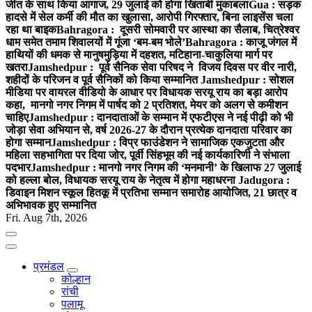
जीत के साथ किया आगाज, 29 जुलाई को होगा खिताबी मुकाबला
Gua : सड़क
हादसे में सेल कर्मी की मौत का खुलासा, आरोपी गिरफ्तार, बिना लाइसेंस चला
रहा था बाइक
Bahragora : दूसरी सोमवारी पर आस्था का सैलाब, चित्रेश्वर
धाम समेत तमाम शिवालयों में गूंजा ‘बम-बम भोले’
Bahragora : काजू जंगल में
हाथियों की धमक से मानुषमुड़िया में दहशत, मटिहाना-चाकुलिया मार्ग पर
खतरा
Jamshedpur : पूर्व सैनिक सेवा परिषद ने विजय दिवस पर वीर नारी,
शहीदों के परिजन व पूर्व सैनिकों को किया सम्मानित
Jamshedpur : सोशल
मीडिया पर वायरल वीडियो के आधार पर विधायक सरयू राय का बड़ा आरोप
कहा, मानगो नगर निगम में पार्षद को 2 प्रतिशत, मेयर को अलग से कमीशन
चाहिए
Jamshedpur : दानदाताओं के सम्मान में एफटीएस ने नई पीढ़ी को भी
जोड़ा सेवा अभियान से, वर्ष 2026-27 के दौरान प्रत्येक दानदाता परिवार का
होगा सम्मान
Jamshedpur : विप्र फाउंडेशन ने सामाजिक एकजुटता और
महिला सहभागिता पर दिया जोर, पूर्वी सिंहभूम की नई कार्यकारिणी ने संभाला
पदभार
Jamshedpur : मानगो नगर निगम की ‘मनमानी’ के खिलाफ 27 जुलाई
को हल्ला बोल, विधायक सरयू राय के नेतृत्व में होगा महाधरना
Jadugora :
डिवाइन मिशन स्कूल हितकू में प्रतिभा सम्मान समारोह आयोजित, 21 छात्र व
अभिभावक हुए सम्मानित
Fri. Aug 7th, 2026
प्रमंडल
कोल्हान
रांची
पलामू