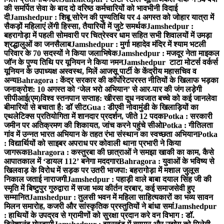
की समर्पित सेवा के बाद दो वरिष्ठ कर्मचारियों को भावभीनी विदाई
दी
Jamshedpur : शिबू सोरेन की पुण्यतिथि पर 4 अगस्त को जोहार यात्रा में
सैकड़ों महिलाएं लेंगी हिस्सा, तैयारियों में जुटे समर्थक
Jamshedpur :
बहरागोड़ा में पहली सोमवारी पर चित्रेस्वर धाम सहित सभी शिवालयों में उमड़ा
श्रद्धालुओं का जनसैलाब
Jamshedpur : मुर्गा महादेव मंदिर में श्याम भटली
परिवार के 70 सदस्यों ने किया जलाभिषेक
Jamshedpur : मजदूर नेता माइकल
जॉन के पुण्य तिथि पर यूनियन ने किया नमन
Jamshedpur टाटा मोटर्स वर्कर्स
यूनियन के उपाध्यक्ष अस्वस्थ, मिलें आजसू पार्टी के केंद्रीय महासचिव व
अन्य
Bahragora : केंद्र सरकार की कॉर्पोरेटपरस्त नीतियों के खिलाफ भड़का
जनाक्रोश: 10 अगस्त को ‘जेल भरो अभियान’ से आर-पार की जंग लड़ेगी
सीपीआई(एम)
विश्व स्तनपान सप्ताह: खीरसा दूध नवजात बच्चे को कई जानलेवा
बीमारियों से बचाता है: डॉ सीट
Gua : डीएवी नोवामुंडी के खिलाड़ियों का
एथलेटिक्स प्रतियोगिता में शानदार प्रदर्शन, जीते 12 पदक
Potka : सरकारी
जमीन पर अतिक्रमण की शिकायत, जांच करने पहुंचे सीओ
Potka : गीतिलता
गांव में उन्नत भारत अभियान के तहत रंभा संस्थान का स्वच्छता अभियान
Potka
: विद्यार्थियों को साइबर अपराध पर कोवाली थाना प्रभारी ने किया
जागरूक
Bahragora : कस्तुरबा की छात्राओं ने समझा खाकी का काम, कैसे
आपातकाल में ‘डायल 112’ बनेगा मददगार
Bahragora : युवाओं के भविष्य से
खिलवाड़ के विरोध में सड़क पर उतरी भाजपा: बहरागोड़ा में मशाल जुलूस
निकाल जताई नाराजगी
Jamshedpur : पहाड़ी वाले बाबा दयाल सिंह जी की
स्मृति में बिष्टुपुर गुरुद्वारा में सजा भव्य कीर्तन दरबार, कई समाजसेवी हुए
सम्मानित
Jamshedpur : तुलसी भवन में महिला साहित्यकारों का भव्य सावन
मिलन समारोह, कजरी और सांस्कृतिक प्रस्तुतियों ने बांधा समां
Jamshedpur
: हाथियों के उपद्रव से ग्रामीणों को सुरक्षा प्रदान करे वन विभाग : डॉ.