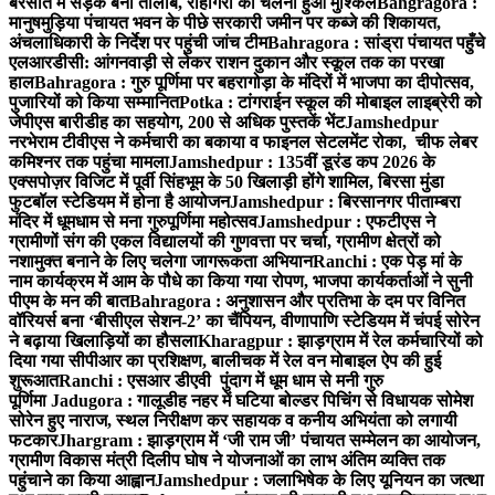
बरसात में सड़क बनी तालाब, राहगिरों का चलना हुआ मुश्किल
Bahgragora :
मानुषमुड़िया पंचायत भवन के पीछे सरकारी जमीन पर कब्जे की शिकायत,
अंचलाधिकारी के निर्देश पर पहुंची जांच टीम
Bahragora : सांड्रा पंचायत पहुँचे
एलआरडीसी: आंगनवाड़ी से लेकर राशन दुकान और स्कूल तक का परखा
हाल
Bahragora : गुरु पूर्णिमा पर बहरागोड़ा के मंदिरों में भाजपा का दीपोत्सव,
पुजारियों को किया सम्मानित
Potka : टांगराईन स्कूल की मोबाइल लाइब्रेरी को
जेपीएस बारीडीह का सहयोग, 200 से अधिक पुस्तकें भेंट
Jamshedpur
नरभेराम टीवीएस ने कर्मचारी का बकाया व फाइनल सेटलमेंट रोका, चीफ लेबर
कमिश्नर तक पहुंचा मामला
Jamshedpur : 135वीं डूरंड कप 2026 के
एक्सपोज़र विजिट में पूर्वी सिंहभूम के 50 खिलाड़ी होंगे शामिल, बिरसा मुंडा
फुटबॉल स्टेडियम में होना है आयोजन
Jamshedpur : बिरसानगर पीताम्बरा
मंदिर में धूमधाम से मना गुरुपूर्णिमा महोत्सव
Jamshedpur : एफटीएस ने
ग्रामीणों संग की एकल विद्यालयों की गुणवत्ता पर चर्चा, ग्रामीण क्षेत्रों को
नशामुक्त बनाने के लिए चलेगा जागरूकता अभियान
Ranchi : एक पेड़ मां के
नाम कार्यक्रम में आम के पौधे का किया गया रोपण, भाजपा कार्यकर्ताओं ने सुनी
पीएम के मन की बात
Bahragora : अनुशासन और प्रतिभा के दम पर विनित
वॉरियर्स बना ‘बीसीएल सेशन-2’ का चैंपियन, वीणापाणि स्टेडियम में चंपई सोरेन
ने बढ़ाया खिलाड़ियों का हौसला
Kharagpur : झाड़ग्राम में रेल कर्मचारियों को
दिया गया सीपीआर का प्रशिक्षण, बालीचक में रेल वन मोबाइल ऐप की हुई
शुरूआत
Ranchi : एसआर डीएवी पुंदाग में धूम धाम से मनी गुरु
पूर्णिमा
Jadugora : गालूडीह नहर में घटिया बोल्डर पिचिंग से विधायक सोमेश
सोरेन हुए नाराज, स्थल निरीक्षण कर सहायक व कनीय अभियंता को लगायी
फटकार
Jhargram : झाड़ग्राम में ‘जी राम जी’ पंचायत सम्मेलन का आयोजन,
ग्रामीण विकास मंत्री दिलीप घोष ने योजनाओं का लाभ अंतिम व्यक्ति तक
पहुंचाने का किया आह्वान
Jamshedpur : जलाभिषेक के लिए यूनियन का जत्था