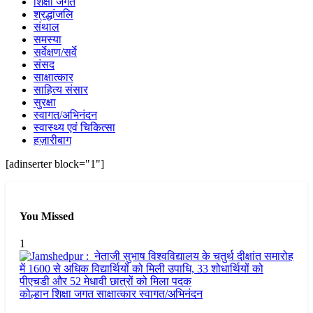
शिक्षा जगत
श्रद्धांजलि
संथाल
समस्या
सर्वेक्षण/सर्वे
संसद
साक्षात्कार
साहित्य संसार
सुरक्षा
स्वागत/अभिनंदन
स्वास्थ्य एवं चिकित्सा
हज़ारीबाग
[adinserter block="1"]
You Missed
1
कोल्हान
शिक्षा जगत
साक्षात्कार
स्वागत/अभिनंदन