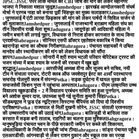
JPSC-JSSC पेपर लीक मामले की CBI जांच की मांग को लेकर महानगर
भाजपा ने निकाला मशाल जुलूश
Jamshedpur : झारखंड आन्दोलनकारी संघर्ष
मोर्चा ने प्रणब नाहा को बनाया पूर्वी सिंहभूम का मुख्य सलाहकार
Jamshedpur
: जुगसलाई में एंटी लारवा छिड़काव की मांग को लेकर पार्षदों ने सिविल सर्जन से
की मुलाकात
Jamshedpur : जुगसलाई में राजस्थानी ब्राह्मण महिला संघ का
तीन दिवसीय राखी मेला शुरू
Jadugora : जादूगोड़ा की आदिवासी महिला ने
जमीन बचाने की लगाई गुहार, विधायक से निराश होकर कागजात के साथ किया
प्रदर्शन
Bahragora : सीनियर एसपी डॉक्टर एहतेशाम वकारिब ने किया
बहरागोड़ा थाना का औचक निरीक्षण
Bahragora : पंचायत सहायकों ने उचित
मानदेय और स्थायीकरण की मांग को लेकर विधायक को सौंपा
ज्ञापन
Jamshedpur : सोनारी में श्री श्याम भटली परिवार चेरिटेबल ट्रस्ट की
भजन संध्या में बाबा श्याम के भजनों की रसधार में खुब झूमे
श्रद्धालु
Jamshedpur : आरसीजेई अध्यक्ष वीना और सुजय बने सचिव, नयी
टीम ने संभाला पदभार, रोटरी क्लब ऑफ जमशेदपुर ईस्ट का 49वाँ पदस्थापना
समारोह गोलमुरी क्लब में संपन्न
Potka : सड़क दुर्घटना में घायल युवक को
समाजसेवी किशन गुप्ता ने पहुंचाया अस्पताल
Jadugora : पीएम उत्क्रमित उच्च
विद्यालय खुकड़ाडीह + 2 में विद्यालय प्रबंधन समिति का हुआ पुनर्गठन, अध्यक्ष
बने अशोक कुमार दास, उपाध्यक्ष चुनी गई सुनीता कुमारी सिंह
Potka :
सीडब्ल्यूएस ने फूड एंड न्यूट्रिशन सिस्टम्स चैंपियंस को दिया दो दिवसीय
प्रशिक्षण
Potka : राज्यपाल से मिलीं दुखनी सोरेन, JSSC संताली प्रश्नपत्र
की उच्चस्तरीय जांच की उठाई मांग
Jadugora : बालिजुडी से बासिला तक
बरसात में सड़क बनी तालाब, राहगिरों का चलना हुआ मुश्किल
Bahgragora :
मानुषमुड़िया पंचायत भवन के पीछे सरकारी जमीन पर कब्जे की शिकायत,
अंचलाधिकारी के निर्देश पर पहुंची जांच टीम
Bahragora : सांड्रा पंचायत पहुँचे
एलआरडीसी: आंगनवाड़ी से लेकर राशन दुकान और स्कूल तक का परखा