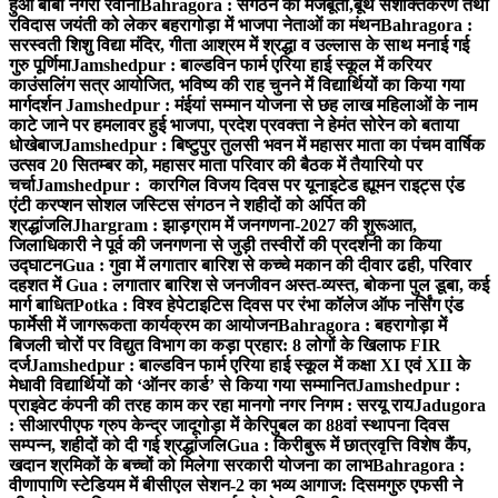
हुआ बाबा नगरी रवाना
Bahragora : संगठन की मजबूती,बूथ सशक्तिकरण तथा
रविदास जयंती को लेकर बहरागोड़ा में भाजपा नेताओं का मंथन
Bahragora :
सरस्वती शिशु विद्या मंदिर, गीता आश्रम में श्रद्धा व उल्लास के साथ मनाई गई
गुरु पूर्णिमा
Jamshedpur : बाल्डविन फार्म एरिया हाई स्कूल में करियर
काउंसलिंग सत्र आयोजित, भविष्य की राह चुनने में विद्यार्थियों का किया गया
मार्गदर्शन
Jamshedpur : मंईयां सम्मान योजना से छह लाख महिलाओं के नाम
काटे जाने पर हमलावर हुई भाजपा, प्रदेश प्रवक्ता ने हेमंत सोरेन को बताया
धोखेबाज
Jamshedpur : बिष्टुपुर तुलसी भवन में महासर माता का पंचम वार्षिक
उत्सव 20 सितम्बर को, महासर माता परिवार की बैठक में तैयारियो पर
चर्चा
Jamshedpur : कारगिल विजय दिवस पर यूनाइटेड ह्यूमन राइट्स एंड
एंटी करप्शन सोशल जस्टिस संगठन ने शहीदों को अर्पित की
श्रद्धांजलि
Jhargram : झाड़ग्राम में जनगणना-2027 की शुरूआत,
जिलाधिकारी ने पूर्व की जनगणना से जुड़ी तस्वीरों की प्रदर्शनी का किया
उद्घाटन
Gua : गुवा में लगातार बारिश से कच्चे मकान की दीवार ढही, परिवार
दहशत में
Gua : लगातार बारिश से जनजीवन अस्त-व्यस्त, बोकना पुल डूबा, कई
मार्ग बाधित
Potka : विश्व हेपेटाइटिस दिवस पर रंभा कॉलेज ऑफ नर्सिंग एंड
फार्मेसी में जागरूकता कार्यक्रम का आयोजन
Bahragora : बहरागोड़ा में
बिजली चोरों पर विद्युत विभाग का कड़ा प्रहार: 8 लोगों के खिलाफ FIR
दर्ज
Jamshedpur : बाल्डविन फार्म एरिया हाई स्कूल में कक्षा XI एवं XII के
मेधावी विद्यार्थियों को ‘ऑनर कार्ड’ से किया गया सम्मानित
Jamshedpur :
प्राइवेट कंपनी की तरह काम कर रहा मानगो नगर निगम : सरयू राय
Jadugora
: सीआरपीएफ ग्रुप केन्द्र जादूगोड़ा में केरिपुबल का 88वां स्थापना दिवस
सम्पन्न, शहीदों को दी गई श्रद्धांजलि
Gua : किरीबुरू में छात्रवृत्ति विशेष कैंप,
खदान श्रमिकों के बच्चों को मिलेगा सरकारी योजना का लाभ
Bahragora :
वीणापाणि स्टेडियम में बीसीएल सेशन-2 का भव्य आगाज: दिसमगुरु एफसी ने