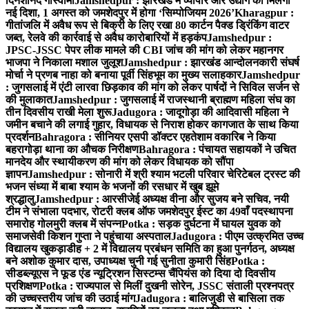
दिनेशानंद गोस्वामी
Jamshedpur : झारखंड में व्यापार और उद्योग को मिलेगी
नई दिशा, 1 अगस्त को जमशेदपुर में होगा ‘सिम्पोजियम 2026’
Kharagpur :
गीतांजलि में अवैध रूप से बिक्री के लिए रखा 80 कार्टन पैक्ड ड्रिंकिंग वाटर
जब्त, रेलवे की कार्रवाई से अवैध कारोबारियों में हड़कंप
Jamshedpur :
JPSC-JSSC पेपर लीक मामले की CBI जांच की मांग को लेकर महानगर
भाजपा ने निकाला मशाल जुलूश
Jamshedpur : झारखंड आन्दोलनकारी संघर्ष
मोर्चा ने प्रणब नाहा को बनाया पूर्वी सिंहभूम का मुख्य सलाहकार
Jamshedpur
: जुगसलाई में एंटी लारवा छिड़काव की मांग को लेकर पार्षदों ने सिविल सर्जन से
की मुलाकात
Jamshedpur : जुगसलाई में राजस्थानी ब्राह्मण महिला संघ का
तीन दिवसीय राखी मेला शुरू
Jadugora : जादूगोड़ा की आदिवासी महिला ने
जमीन बचाने की लगाई गुहार, विधायक से निराश होकर कागजात के साथ किया
प्रदर्शन
Bahragora : सीनियर एसपी डॉक्टर एहतेशाम वकारिब ने किया
बहरागोड़ा थाना का औचक निरीक्षण
Bahragora : पंचायत सहायकों ने उचित
मानदेय और स्थायीकरण की मांग को लेकर विधायक को सौंपा
ज्ञापन
Jamshedpur : सोनारी में श्री श्याम भटली परिवार चेरिटेबल ट्रस्ट की
भजन संध्या में बाबा श्याम के भजनों की रसधार में खुब झूमे
श्रद्धालु
Jamshedpur : आरसीजेई अध्यक्ष वीना और सुजय बने सचिव, नयी
टीम ने संभाला पदभार, रोटरी क्लब ऑफ जमशेदपुर ईस्ट का 49वाँ पदस्थापना
समारोह गोलमुरी क्लब में संपन्न
Potka : सड़क दुर्घटना में घायल युवक को
समाजसेवी किशन गुप्ता ने पहुंचाया अस्पताल
Jadugora : पीएम उत्क्रमित उच्च
विद्यालय खुकड़ाडीह + 2 में विद्यालय प्रबंधन समिति का हुआ पुनर्गठन, अध्यक्ष
बने अशोक कुमार दास, उपाध्यक्ष चुनी गई सुनीता कुमारी सिंह
Potka :
सीडब्ल्यूएस ने फूड एंड न्यूट्रिशन सिस्टम्स चैंपियंस को दिया दो दिवसीय
प्रशिक्षण
Potka : राज्यपाल से मिलीं दुखनी सोरेन, JSSC संताली प्रश्नपत्र
की उच्चस्तरीय जांच की उठाई मांग
Jadugora : बालिजुडी से बासिला तक