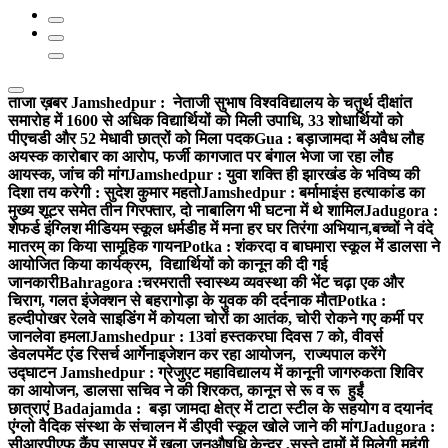
ताजा ख़बर
Jamshedpur : नेताजी सुभाष विश्वविद्यालय के चतुर्थ दीक्षांत
समारोह में 1600 से अधिक विद्यार्थियों को मिली उपाधि, 33 शोधार्थियों को
पीएचडी और 52 मेधावी छात्रों को मिला पदक
Gua : बड़ाजामदा में अवैध लौह
अयस्क कारोबार का आरोप, फर्जी कागजात पर बंगाल भेजा जा रहा लौह
आयस्क, जांच की मांग
Jamshedpur : युवा शक्ति ही झारखंड के भविष्य की
दिशा तय करेगी : सुदेश कुमार महतो
Jamshedpur : बर्मामाइंस हत्याकांड का
मुख्य शूटर समेत तीन गिरफ्तार, दो नाबालिग भी घटना में थे शामिल
Jadugora :
शेफर्ड इंग्लिश मीडियम स्कूल धर्मडीह में मना हर घर तिरंगा अभियान,बच्चों ने वंदे
मातरम् का किया सामूहिक गायन
Potka : शंकरदा व बाघमारा स्कूल में डालसा ने
आयोजित किया कार्यक्रम, विद्यार्थियों को कानून की दी गई
जानकारी
Bahragora :चरमराती स्वास्थ्य व्यवस्था की भेंट चढ़ा एक और
चिराग, गलत इंजेक्शन से बहरागोड़ा के युवक की दर्दनाक मौत
Potka :
हल्दीपोखर रेलवे साइडिंग में कोयला चोरों का आतंक, चोरी रोकने गए कर्मी पर
जानलेवा हमला
Jamshedpur : 13वां हस्तकरघा दिवस 7 को, वीवर्स
डेवलपमेंट एंड रिसर्च आर्गेनाइजेशन कर रहा आयोजन, राज्यपाल करेंगे
उद्घाटन
Jamshedpur : ग्रेजुएट महाविद्यालय में कानूनी जागरुकता शिविर
का आयोजन, डालसा सचिव ने की शिरकत, कानून से रू व रू हुईं
छात्राएं
Badajamda : बड़ा जामदा क्षेत्र में टाटा स्टील के सहयोग व दयानंद
एंग्लो वैदिक संस्था के संचालन में डीएवी स्कूल खोले जाने की मांग
Jadugora :
सीआरपीएफ कैंप सासपुर में खुला जनऔषधि केन्द्र ,सस्ते दामों में मिलेगी महंगी