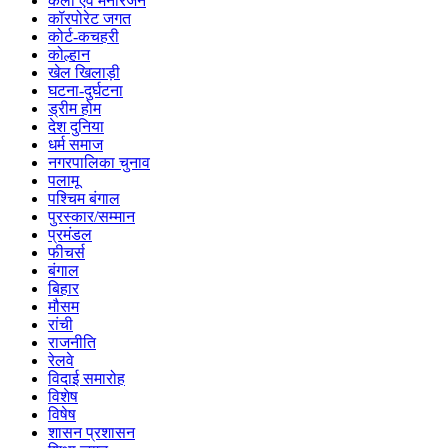
कला एवं मनोरंजन
कॉरपोरेट जगत
कोर्ट-कचहरी
कोल्हान
खेल खिलाड़ी
घटना-दुर्घटना
ड्रीम होम
देश दुनिया
धर्म समाज
नगरपालिका चुनाव
पलामू
पश्चिम बंगाल
पुरस्कार/सम्मान
प्रमंडल
फीचर्स
बंगाल
बिहार
मौसम
रांची
राजनीति
रेलवे
विदाई समारोह
विशेष
विषेष
शासन प्रशासन