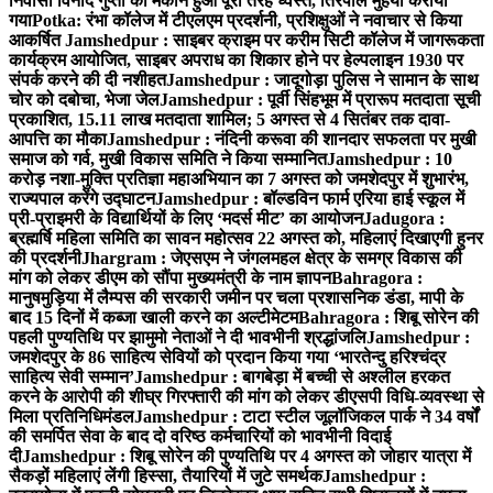
निवासी विनोद गुप्ता का मकान हुआ पूरी तरह ध्वस्त, तिरपाल मुहैया कराया
गया
Potka: रंभा कॉलेज में टीएलएम प्रदर्शनी, प्रशिक्षुओं ने नवाचार से किया
आकर्षित
Jamshedpur : साइबर क्राइम पर करीम सिटी कॉलेज में जागरूकता
कार्यक्रम आयोजित, साइबर अपराध का शिकार होने पर हेल्पलाइन 1930 पर
संपर्क करने की दी नशीहत
Jamshedpur : जादूगोड़ा पुलिस ने सामान के साथ
चोर को दबोचा, भेजा जेल
Jamshedpur : पूर्वी सिंहभूम में प्रारूप मतदाता सूची
प्रकाशित, 15.11 लाख मतदाता शामिल; 5 अगस्त से 4 सितंबर तक दावा-
आपत्ति का मौका
Jamshedpur : नंदिनी करूवा की शानदार सफलता पर मुखी
समाज को गर्व, मुखी विकास समिति ने किया सम्मानित
Jamshedpur : 10
करोड़ नशा-मुक्ति प्रतिज्ञा महाअभियान का 7 अगस्त को जमशेदपुर में शुभारंभ,
राज्यपाल करेंगे उद्घाटन
Jamshedpur : बॉल्डविन फार्म एरिया हाई स्कूल में
प्री-प्राइमरी के विद्यार्थियों के लिए ‘मदर्स मीट’ का आयोजन
Jadugora :
ब्रह्मर्षि महिला समिति का सावन महोत्सव 22 अगस्त को, महिलाएं दिखाएगी हुनर
की प्रदर्शनी
Jhargram : जेएसएम ने जंगलमहल क्षेत्र के समग्र विकास की
मांग को लेकर डीएम को सौंपा मुख्यमंत्री के नाम ज्ञापन
Bahragora :
मानुषमुड़िया में लैम्पस की सरकारी जमीन पर चला प्रशासनिक डंडा, मापी के
बाद 15 दिनों में कब्जा खाली करने का अल्टीमेटम
Bahragora : शिबू सोरेन की
पहली पुण्यतिथि पर झामुमो नेताओं ने दी भावभीनी श्रद्धांजलि
Jamshedpur :
जमशेदपुर के 86 साहित्य सेवियों को प्रदान किया गया ‘भारतेन्दु हरिश्चंद्र
साहित्य सेवी सम्मान’
Jamshedpur : बागबेड़ा में बच्ची से अश्लील हरकत
करने के आरोपी की शीघ्र गिरफ्तारी की मांग को लेकर डीएसपी विधि-व्यवस्था से
मिला प्रतिनिधिमंडल
Jamshedpur : टाटा स्टील जूलॉजिकल पार्क ने 34 वर्षों
की समर्पित सेवा के बाद दो वरिष्ठ कर्मचारियों को भावभीनी विदाई
दी
Jamshedpur : शिबू सोरेन की पुण्यतिथि पर 4 अगस्त को जोहार यात्रा में
सैकड़ों महिलाएं लेंगी हिस्सा, तैयारियों में जुटे समर्थक
Jamshedpur :