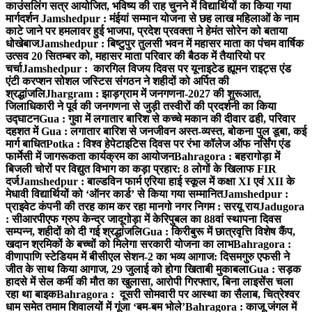
काउंसलिंग सत्र आयोजित, भविष्य की राह चुनने में विद्यार्थियों का किया गया
मार्गदर्शन
Jamshedpur : मंईयां सम्मान योजना से छह लाख महिलाओं के नाम
काटे जाने पर हमलावर हुई भाजपा, प्रदेश प्रवक्ता ने हेमंत सोरेन को बताया
धोखेबाज
Jamshedpur : बिष्टुपुर तुलसी भवन में महासर माता का पंचम वार्षिक
उत्सव 20 सितम्बर को, महासर माता परिवार की बैठक में तैयारियो पर
चर्चा
Jamshedpur : कारगिल विजय दिवस पर यूनाइटेड ह्यूमन राइट्स एंड
एंटी करप्शन सोशल जस्टिस संगठन ने शहीदों को अर्पित की
श्रद्धांजलि
Jhargram : झाड़ग्राम में जनगणना-2027 की शुरूआत,
जिलाधिकारी ने पूर्व की जनगणना से जुड़ी तस्वीरों की प्रदर्शनी का किया
उद्घाटन
Gua : गुवा में लगातार बारिश से कच्चे मकान की दीवार ढही, परिवार
दहशत में
Gua : लगातार बारिश से जनजीवन अस्त-व्यस्त, बोकना पुल डूबा, कई
मार्ग बाधित
Potka : विश्व हेपेटाइटिस दिवस पर रंभा कॉलेज ऑफ नर्सिंग एंड
फार्मेसी में जागरूकता कार्यक्रम का आयोजन
Bahragora : बहरागोड़ा में
बिजली चोरों पर विद्युत विभाग का कड़ा प्रहार: 8 लोगों के खिलाफ FIR
दर्ज
Jamshedpur : बाल्डविन फार्म एरिया हाई स्कूल में कक्षा XI एवं XII के
मेधावी विद्यार्थियों को ‘ऑनर कार्ड’ से किया गया सम्मानित
Jamshedpur :
प्राइवेट कंपनी की तरह काम कर रहा मानगो नगर निगम : सरयू राय
Jadugora
: सीआरपीएफ ग्रुप केन्द्र जादूगोड़ा में केरिपुबल का 88वां स्थापना दिवस
सम्पन्न, शहीदों को दी गई श्रद्धांजलि
Gua : किरीबुरू में छात्रवृत्ति विशेष कैंप,
खदान श्रमिकों के बच्चों को मिलेगा सरकारी योजना का लाभ
Bahragora :
वीणापाणि स्टेडियम में बीसीएल सेशन-2 का भव्य आगाज: दिसमगुरु एफसी ने
जीत के साथ किया आगाज, 29 जुलाई को होगा खिताबी मुकाबला
Gua : सड़क
हादसे में सेल कर्मी की मौत का खुलासा, आरोपी गिरफ्तार, बिना लाइसेंस चला
रहा था बाइक
Bahragora : दूसरी सोमवारी पर आस्था का सैलाब, चित्रेश्वर
धाम समेत तमाम शिवालयों में गूंजा ‘बम-बम भोले’
Bahragora : काजू जंगल में