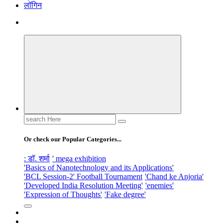
लॉगिन
Search
for:
Or check our Popular Categories...
: डॉ. शर्मा
' mega exhibition
'Basics of Nanotechnology and its Applications'
'BCL Session-2' Football Tournament
'Chand ke Anjoria'
'Developed India Resolution Meeting'
'enemies'
'Expression of Thoughts'
'Fake degree'