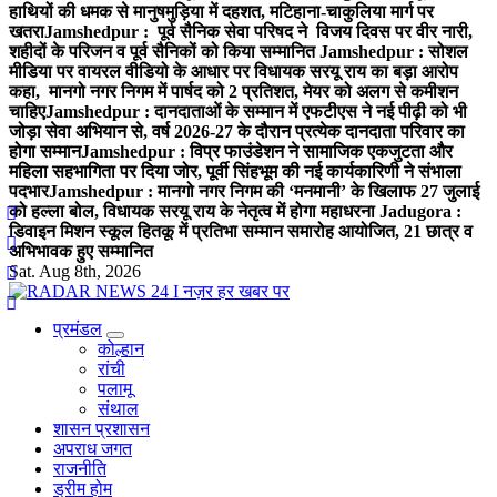
हाथियों की धमक से मानुषमुड़िया में दहशत, मटिहाना-चाकुलिया मार्ग पर
खतरा
Jamshedpur : पूर्व सैनिक सेवा परिषद ने विजय दिवस पर वीर नारी,
शहीदों के परिजन व पूर्व सैनिकों को किया सम्मानित
Jamshedpur : सोशल
मीडिया पर वायरल वीडियो के आधार पर विधायक सरयू राय का बड़ा आरोप
कहा, मानगो नगर निगम में पार्षद को 2 प्रतिशत, मेयर को अलग से कमीशन
चाहिए
Jamshedpur : दानदाताओं के सम्मान में एफटीएस ने नई पीढ़ी को भी
जोड़ा सेवा अभियान से, वर्ष 2026-27 के दौरान प्रत्येक दानदाता परिवार का
होगा सम्मान
Jamshedpur : विप्र फाउंडेशन ने सामाजिक एकजुटता और
महिला सहभागिता पर दिया जोर, पूर्वी सिंहभूम की नई कार्यकारिणी ने संभाला
पदभार
Jamshedpur : मानगो नगर निगम की ‘मनमानी’ के खिलाफ 27 जुलाई
को हल्ला बोल, विधायक सरयू राय के नेतृत्व में होगा महाधरना
Jadugora :
डिवाइन मिशन स्कूल हितकू में प्रतिभा सम्मान समारोह आयोजित, 21 छात्र व
अभिभावक हुए सम्मानित
Sat. Aug 8th, 2026
प्रमंडल
नज़र हर खबर पर
कोल्हान
रांची
पलामू
संथाल
शासन प्रशासन
अपराध जगत
राजनीति
ड्रीम होम