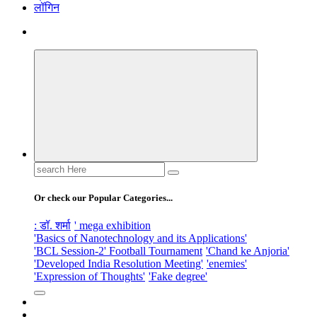
लॉगिन
Search
for:
Or check our Popular Categories...
: डॉ. शर्मा
' mega exhibition
'Basics of Nanotechnology and its Applications'
'BCL Session-2' Football Tournament
'Chand ke Anjoria'
'Developed India Resolution Meeting'
'enemies'
'Expression of Thoughts'
'Fake degree'