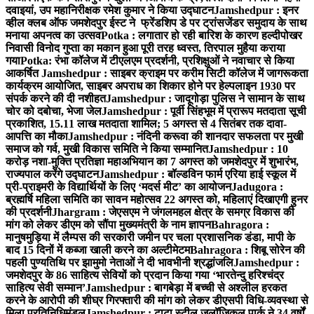
दवाइयां, उप महानिरीक्षक रमेश कुमार ने किया उद्घाटन
Jamshedpur : इनर
व्हील क्लब ऑफ जमशेदपुर ईस्ट ने फ्रेंडशिप डे पर ट्रांसजेंडर समुदाय के साथ
मनाया अपनत्व का उत्सव
Potka : लगातार हो रही बारिश के कारण हल्दीपोखर
निवासी विनोद गुप्ता का मकान हुआ पूरी तरह ध्वस्त, तिरपाल मुहैया कराया
गया
Potka: रंभा कॉलेज में टीएलएम प्रदर्शनी, प्रशिक्षुओं ने नवाचार से किया
आकर्षित
Jamshedpur : साइबर क्राइम पर करीम सिटी कॉलेज में जागरूकता
कार्यक्रम आयोजित, साइबर अपराध का शिकार होने पर हेल्पलाइन 1930 पर
संपर्क करने की दी नशीहत
Jamshedpur : जादूगोड़ा पुलिस ने सामान के साथ
चोर को दबोचा, भेजा जेल
Jamshedpur : पूर्वी सिंहभूम में प्रारूप मतदाता सूची
प्रकाशित, 15.11 लाख मतदाता शामिल; 5 अगस्त से 4 सितंबर तक दावा-
आपत्ति का मौका
Jamshedpur : नंदिनी करूवा की शानदार सफलता पर मुखी
समाज को गर्व, मुखी विकास समिति ने किया सम्मानित
Jamshedpur : 10
करोड़ नशा-मुक्ति प्रतिज्ञा महाअभियान का 7 अगस्त को जमशेदपुर में शुभारंभ,
राज्यपाल करेंगे उद्घाटन
Jamshedpur : बॉल्डविन फार्म एरिया हाई स्कूल में
प्री-प्राइमरी के विद्यार्थियों के लिए ‘मदर्स मीट’ का आयोजन
Jadugora :
ब्रह्मर्षि महिला समिति का सावन महोत्सव 22 अगस्त को, महिलाएं दिखाएगी हुनर
की प्रदर्शनी
Jhargram : जेएसएम ने जंगलमहल क्षेत्र के समग्र विकास की
मांग को लेकर डीएम को सौंपा मुख्यमंत्री के नाम ज्ञापन
Bahragora :
मानुषमुड़िया में लैम्पस की सरकारी जमीन पर चला प्रशासनिक डंडा, मापी के
बाद 15 दिनों में कब्जा खाली करने का अल्टीमेटम
Bahragora : शिबू सोरेन की
पहली पुण्यतिथि पर झामुमो नेताओं ने दी भावभीनी श्रद्धांजलि
Jamshedpur :
जमशेदपुर के 86 साहित्य सेवियों को प्रदान किया गया ‘भारतेन्दु हरिश्चंद्र
साहित्य सेवी सम्मान’
Jamshedpur : बागबेड़ा में बच्ची से अश्लील हरकत
करने के आरोपी की शीघ्र गिरफ्तारी की मांग को लेकर डीएसपी विधि-व्यवस्था से
मिला प्रतिनिधिमंडल
Jamshedpur : टाटा स्टील जूलॉजिकल पार्क ने 34 वर्षों