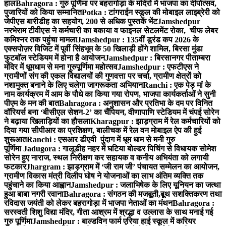
हाल
Bahragora : गुरु पूर्णिमा पर बहरागोड़ा के मंदिरों में भाजपा का दीपोत्सव,
पुजारियों को किया सम्मानित
Potka : टांगराईन स्कूल की मोबाइल लाइब्रेरी को
जेपीएस बारीडीह का सहयोग, 200 से अधिक पुस्तकें भेंट
Jamshedpur
नरभेराम टीवीएस ने कर्मचारी का बकाया व फाइनल सेटलमेंट रोका, चीफ लेबर
कमिश्नर तक पहुंचा मामला
Jamshedpur : 135वीं डूरंड कप 2026 के
एक्सपोज़र विजिट में पूर्वी सिंहभूम के 50 खिलाड़ी होंगे शामिल, बिरसा मुंडा
फुटबॉल स्टेडियम में होना है आयोजन
Jamshedpur : बिरसानगर पीताम्बरा
मंदिर में धूमधाम से मना गुरुपूर्णिमा महोत्सव
Jamshedpur : एफटीएस ने
ग्रामीणों संग की एकल विद्यालयों की गुणवत्ता पर चर्चा, ग्रामीण क्षेत्रों को
नशामुक्त बनाने के लिए चलेगा जागरूकता अभियान
Ranchi : एक पेड़ मां के
नाम कार्यक्रम में आम के पौधे का किया गया रोपण, भाजपा कार्यकर्ताओं ने सुनी
पीएम के मन की बात
Bahragora : अनुशासन और प्रतिभा के दम पर विनित
वॉरियर्स बना ‘बीसीएल सेशन-2’ का चैंपियन, वीणापाणि स्टेडियम में चंपई सोरेन
ने बढ़ाया खिलाड़ियों का हौसला
Kharagpur : झाड़ग्राम में रेल कर्मचारियों को
दिया गया सीपीआर का प्रशिक्षण, बालीचक में रेल वन मोबाइल ऐप की हुई
शुरूआत
Ranchi : एसआर डीएवी पुंदाग में धूम धाम से मनी गुरु
पूर्णिमा
Jadugora : गालूडीह नहर में घटिया बोल्डर पिचिंग से विधायक सोमेश
सोरेन हुए नाराज, स्थल निरीक्षण कर सहायक व कनीय अभियंता को लगायी
फटकार
Jhargram : झाड़ग्राम में ‘जी राम जी’ पंचायत सम्मेलन का आयोजन,
ग्रामीण विकास मंत्री दिलीप घोष ने योजनाओं का लाभ अंतिम व्यक्ति तक
पहुंचाने का किया आह्वान
Jamshedpur : जलाभिषेक के लिए यूनियन का जत्था
हुआ बाबा नगरी रवाना
Bahragora : संगठन की मजबूती,बूथ सशक्तिकरण तथा
रविदास जयंती को लेकर बहरागोड़ा में भाजपा नेताओं का मंथन
Bahragora :
सरस्वती शिशु विद्या मंदिर, गीता आश्रम में श्रद्धा व उल्लास के साथ मनाई गई
गुरु पूर्णिमा
Jamshedpur : बाल्डविन फार्म एरिया हाई स्कूल में करियर