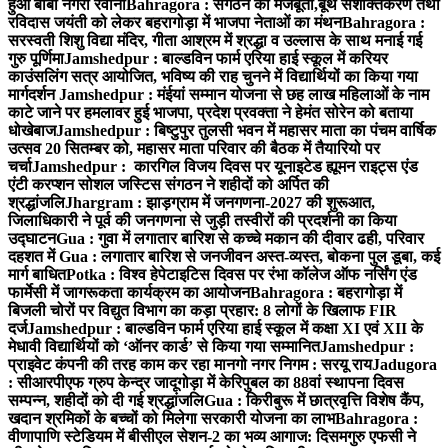
हुआ बाबा नगरी रवाना
Bahragora : संगठन की मजबूती,बूथ सशक्तिकरण तथा
रविदास जयंती को लेकर बहरागोड़ा में भाजपा नेताओं का मंथन
Bahragora :
सरस्वती शिशु विद्या मंदिर, गीता आश्रम में श्रद्धा व उल्लास के साथ मनाई गई
गुरु पूर्णिमा
Jamshedpur : बाल्डविन फार्म एरिया हाई स्कूल में करियर
काउंसलिंग सत्र आयोजित, भविष्य की राह चुनने में विद्यार्थियों का किया गया
मार्गदर्शन
Jamshedpur : मंईयां सम्मान योजना से छह लाख महिलाओं के नाम
काटे जाने पर हमलावर हुई भाजपा, प्रदेश प्रवक्ता ने हेमंत सोरेन को बताया
धोखेबाज
Jamshedpur : बिष्टुपुर तुलसी भवन में महासर माता का पंचम वार्षिक
उत्सव 20 सितम्बर को, महासर माता परिवार की बैठक में तैयारियो पर
चर्चा
Jamshedpur : कारगिल विजय दिवस पर यूनाइटेड ह्यूमन राइट्स एंड
एंटी करप्शन सोशल जस्टिस संगठन ने शहीदों को अर्पित की
श्रद्धांजलि
Jhargram : झाड़ग्राम में जनगणना-2027 की शुरूआत,
जिलाधिकारी ने पूर्व की जनगणना से जुड़ी तस्वीरों की प्रदर्शनी का किया
उद्घाटन
Gua : गुवा में लगातार बारिश से कच्चे मकान की दीवार ढही, परिवार
दहशत में
Gua : लगातार बारिश से जनजीवन अस्त-व्यस्त, बोकना पुल डूबा, कई
मार्ग बाधित
Potka : विश्व हेपेटाइटिस दिवस पर रंभा कॉलेज ऑफ नर्सिंग एंड
फार्मेसी में जागरूकता कार्यक्रम का आयोजन
Bahragora : बहरागोड़ा में
बिजली चोरों पर विद्युत विभाग का कड़ा प्रहार: 8 लोगों के खिलाफ FIR
दर्ज
Jamshedpur : बाल्डविन फार्म एरिया हाई स्कूल में कक्षा XI एवं XII के
मेधावी विद्यार्थियों को ‘ऑनर कार्ड’ से किया गया सम्मानित
Jamshedpur :
प्राइवेट कंपनी की तरह काम कर रहा मानगो नगर निगम : सरयू राय
Jadugora
: सीआरपीएफ ग्रुप केन्द्र जादूगोड़ा में केरिपुबल का 88वां स्थापना दिवस
सम्पन्न, शहीदों को दी गई श्रद्धांजलि
Gua : किरीबुरू में छात्रवृत्ति विशेष कैंप,
खदान श्रमिकों के बच्चों को मिलेगा सरकारी योजना का लाभ
Bahragora :
वीणापाणि स्टेडियम में बीसीएल सेशन-2 का भव्य आगाज: दिसमगुरु एफसी ने