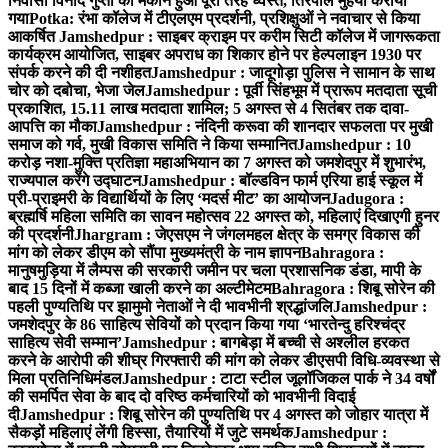
निवासी विनोद गुप्ता का मकान हुआ पूरी तरह ध्वस्त, तिरपाल मुहैया कराया
गया
Potka: रंभा कॉलेज में टीएलएम प्रदर्शनी, प्रशिक्षुओं ने नवाचार से किया
आकर्षित
Jamshedpur : साइबर क्राइम पर करीम सिटी कॉलेज में जागरूकता
कार्यक्रम आयोजित, साइबर अपराध का शिकार होने पर हेल्पलाइन 1930 पर
संपर्क करने की दी नशीहत
Jamshedpur : जादूगोड़ा पुलिस ने सामान के साथ
चोर को दबोचा, भेजा जेल
Jamshedpur : पूर्वी सिंहभूम में प्रारूप मतदाता सूची
प्रकाशित, 15.11 लाख मतदाता शामिल; 5 अगस्त से 4 सितंबर तक दावा-
आपत्ति का मौका
Jamshedpur : नंदिनी करूवा की शानदार सफलता पर मुखी
समाज को गर्व, मुखी विकास समिति ने किया सम्मानित
Jamshedpur : 10
करोड़ नशा-मुक्ति प्रतिज्ञा महाअभियान का 7 अगस्त को जमशेदपुर में शुभारंभ,
राज्यपाल करेंगे उद्घाटन
Jamshedpur : बॉल्डविन फार्म एरिया हाई स्कूल में
प्री-प्राइमरी के विद्यार्थियों के लिए ‘मदर्स मीट’ का आयोजन
Jadugora :
ब्रह्मर्षि महिला समिति का सावन महोत्सव 22 अगस्त को, महिलाएं दिखाएगी हुनर
की प्रदर्शनी
Jhargram : जेएसएम ने जंगलमहल क्षेत्र के समग्र विकास की
मांग को लेकर डीएम को सौंपा मुख्यमंत्री के नाम ज्ञापन
Bahragora :
मानुषमुड़िया में लैम्पस की सरकारी जमीन पर चला प्रशासनिक डंडा, मापी के
बाद 15 दिनों में कब्जा खाली करने का अल्टीमेटम
Bahragora : शिबू सोरेन की
पहली पुण्यतिथि पर झामुमो नेताओं ने दी भावभीनी श्रद्धांजलि
Jamshedpur :
जमशेदपुर के 86 साहित्य सेवियों को प्रदान किया गया ‘भारतेन्दु हरिश्चंद्र
साहित्य सेवी सम्मान’
Jamshedpur : बागबेड़ा में बच्ची से अश्लील हरकत
करने के आरोपी की शीघ्र गिरफ्तारी की मांग को लेकर डीएसपी विधि-व्यवस्था से
मिला प्रतिनिधिमंडल
Jamshedpur : टाटा स्टील जूलॉजिकल पार्क ने 34 वर्षों
की समर्पित सेवा के बाद दो वरिष्ठ कर्मचारियों को भावभीनी विदाई
दी
Jamshedpur : शिबू सोरेन की पुण्यतिथि पर 4 अगस्त को जोहार यात्रा में
सैकड़ों महिलाएं लेंगी हिस्सा, तैयारियों में जुटे समर्थक
Jamshedpur :