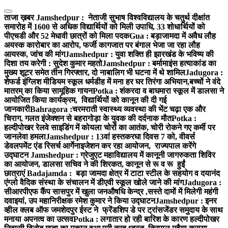
Skip
to
ताजा ख़बर
Jamshedpur : नेताजी सुभाष विश्वविद्यालय के चतुर्थ दीक्षांत
content
समारोह में 1600 से अधिक विद्यार्थियों को मिली उपाधि, 33 शोधार्थियों को
पीएचडी और 52 मेधावी छात्रों को मिला पदक
Gua : बड़ाजामदा में अवैध लौह
अयस्क कारोबार का आरोप, फर्जी कागजात पर बंगाल भेजा जा रहा लौह
आयस्क, जांच की मांग
Jamshedpur : युवा शक्ति ही झारखंड के भविष्य की
दिशा तय करेगी : सुदेश कुमार महतो
Jamshedpur : बर्मामाइंस हत्याकांड का
मुख्य शूटर समेत तीन गिरफ्तार, दो नाबालिग भी घटना में थे शामिल
Jadugora :
शेफर्ड इंग्लिश मीडियम स्कूल धर्मडीह में मना हर घर तिरंगा अभियान,बच्चों ने वंदे
मातरम् का किया सामूहिक गायन
Potka : शंकरदा व बाघमारा स्कूल में डालसा ने
आयोजित किया कार्यक्रम, विद्यार्थियों को कानून की दी गई
जानकारी
Bahragora :चरमराती स्वास्थ्य व्यवस्था की भेंट चढ़ा एक और
चिराग, गलत इंजेक्शन से बहरागोड़ा के युवक की दर्दनाक मौत
Potka :
हल्दीपोखर रेलवे साइडिंग में कोयला चोरों का आतंक, चोरी रोकने गए कर्मी पर
जानलेवा हमला
Jamshedpur : 13वां हस्तकरघा दिवस 7 को, वीवर्स
डेवलपमेंट एंड रिसर्च आर्गेनाइजेशन कर रहा आयोजन, राज्यपाल करेंगे
उद्घाटन
Jamshedpur : ग्रेजुएट महाविद्यालय में कानूनी जागरुकता शिविर
का आयोजन, डालसा सचिव ने की शिरकत, कानून से रू व रू हुईं
छात्राएं
Badajamda : बड़ा जामदा क्षेत्र में टाटा स्टील के सहयोग व दयानंद
एंग्लो वैदिक संस्था के संचालन में डीएवी स्कूल खोले जाने की मांग
Jadugora :
सीआरपीएफ कैंप सासपुर में खुला जनऔषधि केन्द्र ,सस्ते दामों में मिलेगी महंगी
दवाइयां, उप महानिरीक्षक रमेश कुमार ने किया उद्घाटन
Jamshedpur : इनर
व्हील क्लब ऑफ जमशेदपुर ईस्ट ने फ्रेंडशिप डे पर ट्रांसजेंडर समुदाय के साथ
मनाया अपनत्व का उत्सव
Potka : लगातार हो रही बारिश के कारण हल्दीपोखर