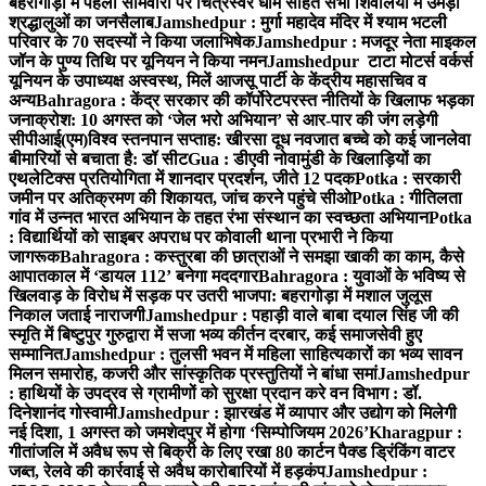
बहरागोड़ा में पहली सोमवारी पर चित्रेस्वर धाम सहित सभी शिवालयों में उमड़ा
श्रद्धालुओं का जनसैलाब
Jamshedpur : मुर्गा महादेव मंदिर में श्याम भटली
परिवार के 70 सदस्यों ने किया जलाभिषेक
Jamshedpur : मजदूर नेता माइकल
जॉन के पुण्य तिथि पर यूनियन ने किया नमन
Jamshedpur टाटा मोटर्स वर्कर्स
यूनियन के उपाध्यक्ष अस्वस्थ, मिलें आजसू पार्टी के केंद्रीय महासचिव व
अन्य
Bahragora : केंद्र सरकार की कॉर्पोरेटपरस्त नीतियों के खिलाफ भड़का
जनाक्रोश: 10 अगस्त को ‘जेल भरो अभियान’ से आर-पार की जंग लड़ेगी
सीपीआई(एम)
विश्व स्तनपान सप्ताह: खीरसा दूध नवजात बच्चे को कई जानलेवा
बीमारियों से बचाता है: डॉ सीट
Gua : डीएवी नोवामुंडी के खिलाड़ियों का
एथलेटिक्स प्रतियोगिता में शानदार प्रदर्शन, जीते 12 पदक
Potka : सरकारी
जमीन पर अतिक्रमण की शिकायत, जांच करने पहुंचे सीओ
Potka : गीतिलता
गांव में उन्नत भारत अभियान के तहत रंभा संस्थान का स्वच्छता अभियान
Potka
: विद्यार्थियों को साइबर अपराध पर कोवाली थाना प्रभारी ने किया
जागरूक
Bahragora : कस्तुरबा की छात्राओं ने समझा खाकी का काम, कैसे
आपातकाल में ‘डायल 112’ बनेगा मददगार
Bahragora : युवाओं के भविष्य से
खिलवाड़ के विरोध में सड़क पर उतरी भाजपा: बहरागोड़ा में मशाल जुलूस
निकाल जताई नाराजगी
Jamshedpur : पहाड़ी वाले बाबा दयाल सिंह जी की
स्मृति में बिष्टुपुर गुरुद्वारा में सजा भव्य कीर्तन दरबार, कई समाजसेवी हुए
सम्मानित
Jamshedpur : तुलसी भवन में महिला साहित्यकारों का भव्य सावन
मिलन समारोह, कजरी और सांस्कृतिक प्रस्तुतियों ने बांधा समां
Jamshedpur
: हाथियों के उपद्रव से ग्रामीणों को सुरक्षा प्रदान करे वन विभाग : डॉ.
दिनेशानंद गोस्वामी
Jamshedpur : झारखंड में व्यापार और उद्योग को मिलेगी
नई दिशा, 1 अगस्त को जमशेदपुर में होगा ‘सिम्पोजियम 2026’
Kharagpur :
गीतांजलि में अवैध रूप से बिक्री के लिए रखा 80 कार्टन पैक्ड ड्रिंकिंग वाटर
जब्त, रेलवे की कार्रवाई से अवैध कारोबारियों में हड़कंप
Jamshedpur :