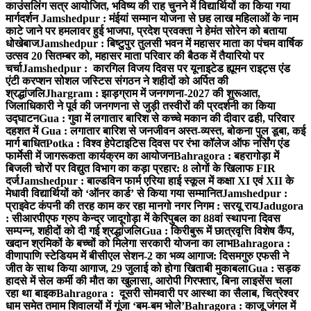
काउंसलिंग सत्र आयोजित, भविष्य की राह चुनने में विद्यार्थियों का किया गया
मार्गदर्शन
Jamshedpur : मंईयां सम्मान योजना से छह लाख महिलाओं के नाम
काटे जाने पर हमलावर हुई भाजपा, प्रदेश प्रवक्ता ने हेमंत सोरेन को बताया
धोखेबाज
Jamshedpur : बिष्टुपुर तुलसी भवन में महासर माता का पंचम वार्षिक
उत्सव 20 सितम्बर को, महासर माता परिवार की बैठक में तैयारियो पर
चर्चा
Jamshedpur : कारगिल विजय दिवस पर यूनाइटेड ह्यूमन राइट्स एंड
एंटी करप्शन सोशल जस्टिस संगठन ने शहीदों को अर्पित की
श्रद्धांजलि
Jhargram : झाड़ग्राम में जनगणना-2027 की शुरूआत,
जिलाधिकारी ने पूर्व की जनगणना से जुड़ी तस्वीरों की प्रदर्शनी का किया
उद्घाटन
Gua : गुवा में लगातार बारिश से कच्चे मकान की दीवार ढही, परिवार
दहशत में
Gua : लगातार बारिश से जनजीवन अस्त-व्यस्त, बोकना पुल डूबा, कई
मार्ग बाधित
Potka : विश्व हेपेटाइटिस दिवस पर रंभा कॉलेज ऑफ नर्सिंग एंड
फार्मेसी में जागरूकता कार्यक्रम का आयोजन
Bahragora : बहरागोड़ा में
बिजली चोरों पर विद्युत विभाग का कड़ा प्रहार: 8 लोगों के खिलाफ FIR
दर्ज
Jamshedpur : बाल्डविन फार्म एरिया हाई स्कूल में कक्षा XI एवं XII के
मेधावी विद्यार्थियों को ‘ऑनर कार्ड’ से किया गया सम्मानित
Jamshedpur :
प्राइवेट कंपनी की तरह काम कर रहा मानगो नगर निगम : सरयू राय
Jadugora
: सीआरपीएफ ग्रुप केन्द्र जादूगोड़ा में केरिपुबल का 88वां स्थापना दिवस
सम्पन्न, शहीदों को दी गई श्रद्धांजलि
Gua : किरीबुरू में छात्रवृत्ति विशेष कैंप,
खदान श्रमिकों के बच्चों को मिलेगा सरकारी योजना का लाभ
Bahragora :
वीणापाणि स्टेडियम में बीसीएल सेशन-2 का भव्य आगाज: दिसमगुरु एफसी ने
जीत के साथ किया आगाज, 29 जुलाई को होगा खिताबी मुकाबला
Gua : सड़क
हादसे में सेल कर्मी की मौत का खुलासा, आरोपी गिरफ्तार, बिना लाइसेंस चला
रहा था बाइक
Bahragora : दूसरी सोमवारी पर आस्था का सैलाब, चित्रेश्वर
धाम समेत तमाम शिवालयों में गूंजा ‘बम-बम भोले’
Bahragora : काजू जंगल में