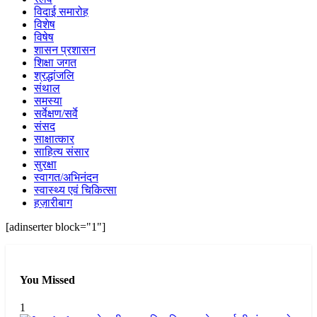
विदाई समारोह
विशेष
विषेष
शासन प्रशासन
शिक्षा जगत
श्रद्धांजलि
संथाल
समस्या
सर्वेक्षण/सर्वे
संसद
साक्षात्कार
साहित्य संसार
सुरक्षा
स्वागत/अभिनंदन
स्वास्थ्य एवं चिकित्सा
हज़ारीबाग
[adinserter block="1"]
You Missed
1