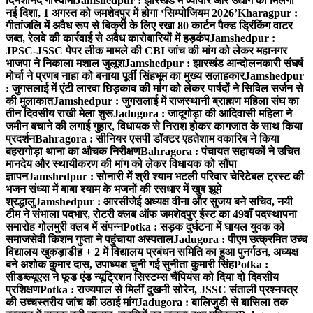
दिनेशानंद गोस्वामी
Jamshedpur : झारखंड में व्यापार और उद्योग को मिलेगी
नई दिशा, 1 अगस्त को जमशेदपुर में होगा ‘सिम्पोजियम 2026’
Kharagpur :
गीतांजलि में अवैध रूप से बिक्री के लिए रखा 80 कार्टन पैक्ड ड्रिंकिंग वाटर
जब्त, रेलवे की कार्रवाई से अवैध कारोबारियों में हड़कंप
Jamshedpur :
JPSC-JSSC पेपर लीक मामले की CBI जांच की मांग को लेकर महानगर
भाजपा ने निकाला मशाल जुलूश
Jamshedpur : झारखंड आन्दोलनकारी संघर्ष
मोर्चा ने प्रणब नाहा को बनाया पूर्वी सिंहभूम का मुख्य सलाहकार
Jamshedpur
: जुगसलाई में एंटी लारवा छिड़काव की मांग को लेकर पार्षदों ने सिविल सर्जन से
की मुलाकात
Jamshedpur : जुगसलाई में राजस्थानी ब्राह्मण महिला संघ का
तीन दिवसीय राखी मेला शुरू
Jadugora : जादूगोड़ा की आदिवासी महिला ने
जमीन बचाने की लगाई गुहार, विधायक से निराश होकर कागजात के साथ किया
प्रदर्शन
Bahragora : सीनियर एसपी डॉक्टर एहतेशाम वकारिब ने किया
बहरागोड़ा थाना का औचक निरीक्षण
Bahragora : पंचायत सहायकों ने उचित
मानदेय और स्थायीकरण की मांग को लेकर विधायक को सौंपा
ज्ञापन
Jamshedpur : सोनारी में श्री श्याम भटली परिवार चेरिटेबल ट्रस्ट की
भजन संध्या में बाबा श्याम के भजनों की रसधार में खुब झूमे
श्रद्धालु
Jamshedpur : आरसीजेई अध्यक्ष वीना और सुजय बने सचिव, नयी
टीम ने संभाला पदभार, रोटरी क्लब ऑफ जमशेदपुर ईस्ट का 49वाँ पदस्थापना
समारोह गोलमुरी क्लब में संपन्न
Potka : सड़क दुर्घटना में घायल युवक को
समाजसेवी किशन गुप्ता ने पहुंचाया अस्पताल
Jadugora : पीएम उत्क्रमित उच्च
विद्यालय खुकड़ाडीह + 2 में विद्यालय प्रबंधन समिति का हुआ पुनर्गठन, अध्यक्ष
बने अशोक कुमार दास, उपाध्यक्ष चुनी गई सुनीता कुमारी सिंह
Potka :
सीडब्ल्यूएस ने फूड एंड न्यूट्रिशन सिस्टम्स चैंपियंस को दिया दो दिवसीय
प्रशिक्षण
Potka : राज्यपाल से मिलीं दुखनी सोरेन, JSSC संताली प्रश्नपत्र
की उच्चस्तरीय जांच की उठाई मांग
Jadugora : बालिजुडी से बासिला तक