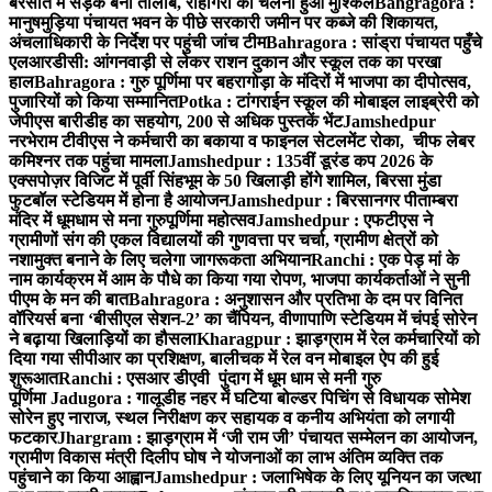
बरसात में सड़क बनी तालाब, राहगिरों का चलना हुआ मुश्किल
Bahgragora :
मानुषमुड़िया पंचायत भवन के पीछे सरकारी जमीन पर कब्जे की शिकायत,
अंचलाधिकारी के निर्देश पर पहुंची जांच टीम
Bahragora : सांड्रा पंचायत पहुँचे
एलआरडीसी: आंगनवाड़ी से लेकर राशन दुकान और स्कूल तक का परखा
हाल
Bahragora : गुरु पूर्णिमा पर बहरागोड़ा के मंदिरों में भाजपा का दीपोत्सव,
पुजारियों को किया सम्मानित
Potka : टांगराईन स्कूल की मोबाइल लाइब्रेरी को
जेपीएस बारीडीह का सहयोग, 200 से अधिक पुस्तकें भेंट
Jamshedpur
नरभेराम टीवीएस ने कर्मचारी का बकाया व फाइनल सेटलमेंट रोका, चीफ लेबर
कमिश्नर तक पहुंचा मामला
Jamshedpur : 135वीं डूरंड कप 2026 के
एक्सपोज़र विजिट में पूर्वी सिंहभूम के 50 खिलाड़ी होंगे शामिल, बिरसा मुंडा
फुटबॉल स्टेडियम में होना है आयोजन
Jamshedpur : बिरसानगर पीताम्बरा
मंदिर में धूमधाम से मना गुरुपूर्णिमा महोत्सव
Jamshedpur : एफटीएस ने
ग्रामीणों संग की एकल विद्यालयों की गुणवत्ता पर चर्चा, ग्रामीण क्षेत्रों को
नशामुक्त बनाने के लिए चलेगा जागरूकता अभियान
Ranchi : एक पेड़ मां के
नाम कार्यक्रम में आम के पौधे का किया गया रोपण, भाजपा कार्यकर्ताओं ने सुनी
पीएम के मन की बात
Bahragora : अनुशासन और प्रतिभा के दम पर विनित
वॉरियर्स बना ‘बीसीएल सेशन-2’ का चैंपियन, वीणापाणि स्टेडियम में चंपई सोरेन
ने बढ़ाया खिलाड़ियों का हौसला
Kharagpur : झाड़ग्राम में रेल कर्मचारियों को
दिया गया सीपीआर का प्रशिक्षण, बालीचक में रेल वन मोबाइल ऐप की हुई
शुरूआत
Ranchi : एसआर डीएवी पुंदाग में धूम धाम से मनी गुरु
पूर्णिमा
Jadugora : गालूडीह नहर में घटिया बोल्डर पिचिंग से विधायक सोमेश
सोरेन हुए नाराज, स्थल निरीक्षण कर सहायक व कनीय अभियंता को लगायी
फटकार
Jhargram : झाड़ग्राम में ‘जी राम जी’ पंचायत सम्मेलन का आयोजन,
ग्रामीण विकास मंत्री दिलीप घोष ने योजनाओं का लाभ अंतिम व्यक्ति तक
पहुंचाने का किया आह्वान
Jamshedpur : जलाभिषेक के लिए यूनियन का जत्था