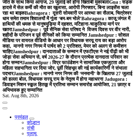
जीत के साथ किया आगाज, 29 जुलाई को होगा खिताबी मुकाबला
Gua : सड़क
हादसे में सेल कर्मी की मौत का खुलासा, आरोपी गिरफ्तार, बिना लाइसेंस चला
रहा था बाइक
Bahragora : दूसरी सोमवारी पर आस्था का सैलाब, चित्रेश्वर
धाम समेत तमाम शिवालयों में गूंजा ‘बम-बम भोले’
Bahragora : काजू जंगल में
हाथियों की धमक से मानुषमुड़िया में दहशत, मटिहाना-चाकुलिया मार्ग पर
खतरा
Jamshedpur : पूर्व सैनिक सेवा परिषद ने विजय दिवस पर वीर नारी,
शहीदों के परिजन व पूर्व सैनिकों को किया सम्मानित
Jamshedpur : सोशल
मीडिया पर वायरल वीडियो के आधार पर विधायक सरयू राय का बड़ा आरोप
कहा, मानगो नगर निगम में पार्षद को 2 प्रतिशत, मेयर को अलग से कमीशन
चाहिए
Jamshedpur : दानदाताओं के सम्मान में एफटीएस ने नई पीढ़ी को भी
जोड़ा सेवा अभियान से, वर्ष 2026-27 के दौरान प्रत्येक दानदाता परिवार का
होगा सम्मान
Jamshedpur : विप्र फाउंडेशन ने सामाजिक एकजुटता और
महिला सहभागिता पर दिया जोर, पूर्वी सिंहभूम की नई कार्यकारिणी ने संभाला
पदभार
Jamshedpur : मानगो नगर निगम की ‘मनमानी’ के खिलाफ 27 जुलाई
को हल्ला बोल, विधायक सरयू राय के नेतृत्व में होगा महाधरना
Jadugora :
डिवाइन मिशन स्कूल हितकू में प्रतिभा सम्मान समारोह आयोजित, 21 छात्र व
अभिभावक हुए सम्मानित
Sat. Aug 8th, 2026
प्रमंडल
कोल्हान
रांची
पलामू