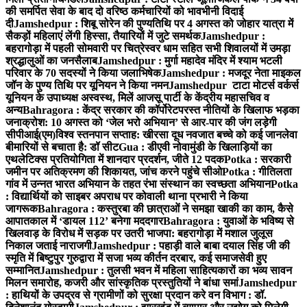
की समर्पित सेवा के बाद दो वरिष्ठ कर्मचारियों को भावभीनी विदाई
दी
Jamshedpur : शिबू सोरेन की पुण्यतिथि पर 4 अगस्त को जोहार यात्रा में
सैकड़ों महिलाएं लेंगी हिस्सा, तैयारियों में जुटे समर्थक
Jamshedpur :
बहरागोड़ा में पहली सोमवारी पर चित्रेस्वर धाम सहित सभी शिवालयों में उमड़ा
श्रद्धालुओं का जनसैलाब
Jamshedpur : मुर्गा महादेव मंदिर में श्याम भटली
परिवार के 70 सदस्यों ने किया जलाभिषेक
Jamshedpur : मजदूर नेता माइकल
जॉन के पुण्य तिथि पर यूनियन ने किया नमन
Jamshedpur टाटा मोटर्स वर्कर्स
यूनियन के उपाध्यक्ष अस्वस्थ, मिलें आजसू पार्टी के केंद्रीय महासचिव व
अन्य
Bahragora : केंद्र सरकार की कॉर्पोरेटपरस्त नीतियों के खिलाफ भड़का
जनाक्रोश: 10 अगस्त को ‘जेल भरो अभियान’ से आर-पार की जंग लड़ेगी
सीपीआई(एम)
विश्व स्तनपान सप्ताह: खीरसा दूध नवजात बच्चे को कई जानलेवा
बीमारियों से बचाता है: डॉ सीट
Gua : डीएवी नोवामुंडी के खिलाड़ियों का
एथलेटिक्स प्रतियोगिता में शानदार प्रदर्शन, जीते 12 पदक
Potka : सरकारी
जमीन पर अतिक्रमण की शिकायत, जांच करने पहुंचे सीओ
Potka : गीतिलता
गांव में उन्नत भारत अभियान के तहत रंभा संस्थान का स्वच्छता अभियान
Potka
: विद्यार्थियों को साइबर अपराध पर कोवाली थाना प्रभारी ने किया
जागरूक
Bahragora : कस्तुरबा की छात्राओं ने समझा खाकी का काम, कैसे
आपातकाल में ‘डायल 112’ बनेगा मददगार
Bahragora : युवाओं के भविष्य से
खिलवाड़ के विरोध में सड़क पर उतरी भाजपा: बहरागोड़ा में मशाल जुलूस
निकाल जताई नाराजगी
Jamshedpur : पहाड़ी वाले बाबा दयाल सिंह जी की
स्मृति में बिष्टुपुर गुरुद्वारा में सजा भव्य कीर्तन दरबार, कई समाजसेवी हुए
सम्मानित
Jamshedpur : तुलसी भवन में महिला साहित्यकारों का भव्य सावन
मिलन समारोह, कजरी और सांस्कृतिक प्रस्तुतियों ने बांधा समां
Jamshedpur
: हाथियों के उपद्रव से ग्रामीणों को सुरक्षा प्रदान करे वन विभाग : डॉ.