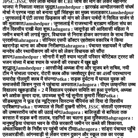
JPSC-JSSC पेपर लीक मामले की CBI जांच की मांग को लेकर महानगर
भाजपा ने निकाला मशाल जुलूश
Jamshedpur : झारखंड आन्दोलनकारी संघर्ष
मोर्चा ने प्रणब नाहा को बनाया पूर्वी सिंहभूम का मुख्य सलाहकार
Jamshedpur
: जुगसलाई में एंटी लारवा छिड़काव की मांग को लेकर पार्षदों ने सिविल सर्जन से
की मुलाकात
Jamshedpur : जुगसलाई में राजस्थानी ब्राह्मण महिला संघ का
तीन दिवसीय राखी मेला शुरू
Jadugora : जादूगोड़ा की आदिवासी महिला ने
जमीन बचाने की लगाई गुहार, विधायक से निराश होकर कागजात के साथ किया
प्रदर्शन
Bahragora : सीनियर एसपी डॉक्टर एहतेशाम वकारिब ने किया
बहरागोड़ा थाना का औचक निरीक्षण
Bahragora : पंचायत सहायकों ने उचित
मानदेय और स्थायीकरण की मांग को लेकर विधायक को सौंपा
ज्ञापन
Jamshedpur : सोनारी में श्री श्याम भटली परिवार चेरिटेबल ट्रस्ट की
भजन संध्या में बाबा श्याम के भजनों की रसधार में खुब झूमे
श्रद्धालु
Jamshedpur : आरसीजेई अध्यक्ष वीना और सुजय बने सचिव, नयी
टीम ने संभाला पदभार, रोटरी क्लब ऑफ जमशेदपुर ईस्ट का 49वाँ पदस्थापना
समारोह गोलमुरी क्लब में संपन्न
Potka : सड़क दुर्घटना में घायल युवक को
समाजसेवी किशन गुप्ता ने पहुंचाया अस्पताल
Jadugora : पीएम उत्क्रमित उच्च
विद्यालय खुकड़ाडीह + 2 में विद्यालय प्रबंधन समिति का हुआ पुनर्गठन, अध्यक्ष
बने अशोक कुमार दास, उपाध्यक्ष चुनी गई सुनीता कुमारी सिंह
Potka :
सीडब्ल्यूएस ने फूड एंड न्यूट्रिशन सिस्टम्स चैंपियंस को दिया दो दिवसीय
प्रशिक्षण
Potka : राज्यपाल से मिलीं दुखनी सोरेन, JSSC संताली प्रश्नपत्र
की उच्चस्तरीय जांच की उठाई मांग
Jadugora : बालिजुडी से बासिला तक
बरसात में सड़क बनी तालाब, राहगिरों का चलना हुआ मुश्किल
Bahgragora :
मानुषमुड़िया पंचायत भवन के पीछे सरकारी जमीन पर कब्जे की शिकायत,
अंचलाधिकारी के निर्देश पर पहुंची जांच टीम
Bahragora : सांड्रा पंचायत पहुँचे
एलआरडीसी: आंगनवाड़ी से लेकर राशन दुकान और स्कूल तक का परखा