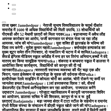
ताजा ख़बर
Jamshedpur : नेताजी सुभाष विश्वविद्यालय के चतुर्थ दीक्षांत
समारोह में 1600 से अधिक विद्यार्थियों को मिली उपाधि, 33 शोधार्थियों को
पीएचडी और 52 मेधावी छात्रों को मिला पदक
Gua : बड़ाजामदा में अवैध लौह
अयस्क कारोबार का आरोप, फर्जी कागजात पर बंगाल भेजा जा रहा लौह
आयस्क, जांच की मांग
Jamshedpur : युवा शक्ति ही झारखंड के भविष्य की
दिशा तय करेगी : सुदेश कुमार महतो
Jamshedpur : बर्मामाइंस हत्याकांड का
मुख्य शूटर समेत तीन गिरफ्तार, दो नाबालिग भी घटना में थे शामिल
Jadugora :
शेफर्ड इंग्लिश मीडियम स्कूल धर्मडीह में मना हर घर तिरंगा अभियान,बच्चों ने वंदे
मातरम् का किया सामूहिक गायन
Potka : शंकरदा व बाघमारा स्कूल में डालसा ने
आयोजित किया कार्यक्रम, विद्यार्थियों को कानून की दी गई
जानकारी
Bahragora :चरमराती स्वास्थ्य व्यवस्था की भेंट चढ़ा एक और
चिराग, गलत इंजेक्शन से बहरागोड़ा के युवक की दर्दनाक मौत
Potka :
हल्दीपोखर रेलवे साइडिंग में कोयला चोरों का आतंक, चोरी रोकने गए कर्मी पर
जानलेवा हमला
Jamshedpur : 13वां हस्तकरघा दिवस 7 को, वीवर्स
डेवलपमेंट एंड रिसर्च आर्गेनाइजेशन कर रहा आयोजन, राज्यपाल करेंगे
उद्घाटन
Jamshedpur : ग्रेजुएट महाविद्यालय में कानूनी जागरुकता शिविर
का आयोजन, डालसा सचिव ने की शिरकत, कानून से रू व रू हुईं
छात्राएं
Badajamda : बड़ा जामदा क्षेत्र में टाटा स्टील के सहयोग व दयानंद
एंग्लो वैदिक संस्था के संचालन में डीएवी स्कूल खोले जाने की मांग
Jadugora :
सीआरपीएफ कैंप सासपुर में खुला जनऔषधि केन्द्र ,सस्ते दामों में मिलेगी महंगी