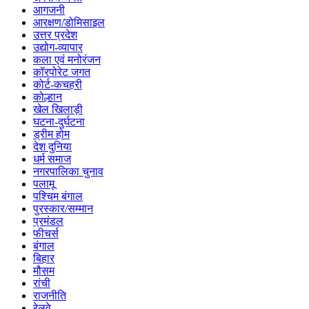
आगजनी
आरक्षण/डोमिसाइल
उत्तर प्रदेश
उद्योग-व्यापार
कला एवं मनोरंजन
कॉरपोरेट जगत
कोर्ट-कचहरी
कोल्हान
खेल खिलाड़ी
घटना-दुर्घटना
ड्रीम होम
देश दुनिया
धर्म समाज
नगरपालिका चुनाव
पलामू
पश्चिम बंगाल
पुरस्कार/सम्मान
प्रमंडल
फीचर्स
बंगाल
बिहार
मौसम
रांची
राजनीति
रेलवे