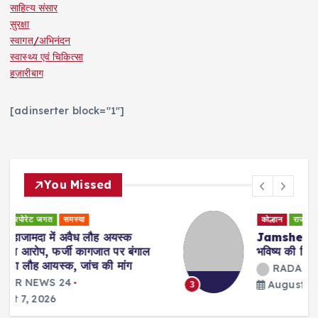
साहित्य संसार
सुरक्षा
स्वागत/अभिनंदन
स्वास्थ्य एवं चिकित्सा
हज़ारीबाग
[adinserter block="1"]
You Missed
कोल्हान
राजनीति
Jamshedpur : युवा शक्ति ही झारखंड के
भविष्य की दिशा तय करेगी : सुदेश कुमार महतो
RADAR NEWS 24
August 7, 2026
3