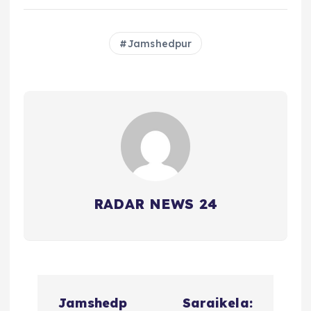
Jamshedpur
RADAR NEWS 24
P
Jamshedp
Saraikela: