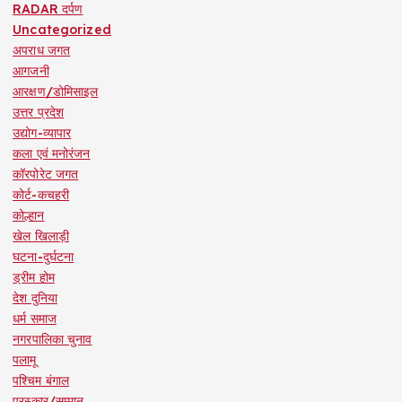
RADAR दर्पण
Uncategorized
अपराध जगत
आगजनी
आरक्षण/डोमिसाइल
उत्तर प्रदेश
उद्योग-व्यापार
कला एवं मनोरंजन
कॉरपोरेट जगत
कोर्ट-कचहरी
कोल्हान
खेल खिलाड़ी
घटना-दुर्घटना
ड्रीम होम
देश दुनिया
धर्म समाज
नगरपालिका चुनाव
पलामू
पश्चिम बंगाल
पुरस्कार/सम्मान