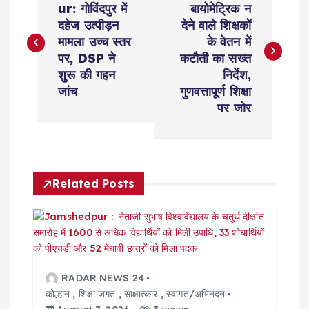
o
ur: गोविंदपुर में
बायोमेट्रिक न
दहेज उत्पीड़न
देने वाले शिक्षकों
s
मामला उच्च स्तर
के वेतन में
पर, DSP ने
कटौती का सख्त
t
शुरू की गहन
निर्देश,
जांच
गुणवत्तापूर्ण शिक्षा
n
पर जोर
a
v
Related Posts
i
g
a
RADAR NEWS 24
कोल्हान
,
शिक्षा जगत
,
साक्षात्कार
,
स्वागत/अभिनंदन