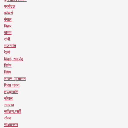
प्रमंडल
फीचर्स
बंगाल
बिहार
मौसम
रांची
राजनीति
रेलवे
विदाई समारोह
विशेष
विषेष
शासन प्रशासन
शिक्षा जगत
श्रद्धांजलि
संथाल
समस्या
सर्वेक्षण/सर्वे
संसद
साक्षात्कार