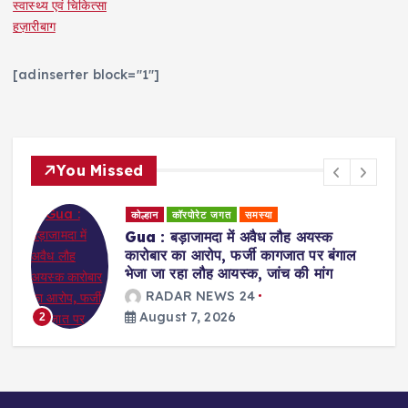
स्वास्थ्य एवं चिकित्सा
हज़ारीबाग
[adinserter block="1"]
You Missed
कोल्हान
राजनीति
Jamshedpur : युवा शक्ति ही झारखंड के
भविष्य की दिशा तय करेगी : सुदेश कुमार महतो
RADAR NEWS 24
August 7, 2026
3