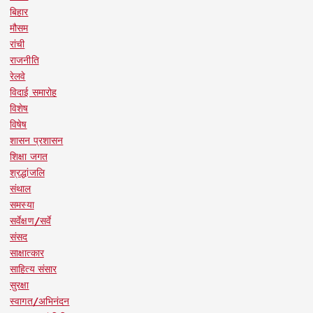
बिहार
मौसम
रांची
राजनीति
रेलवे
विदाई समारोह
विशेष
विषेष
शासन प्रशासन
शिक्षा जगत
श्रद्धांजलि
संथाल
समस्या
सर्वेक्षण/सर्वे
संसद
साक्षात्कार
साहित्य संसार
सुरक्षा
स्वागत/अभिनंदन