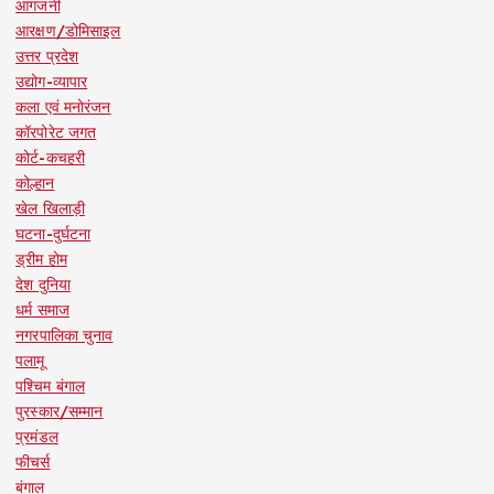
आगजनी
आरक्षण/डोमिसाइल
उत्तर प्रदेश
उद्योग-व्यापार
कला एवं मनोरंजन
कॉरपोरेट जगत
कोर्ट-कचहरी
कोल्हान
खेल खिलाड़ी
घटना-दुर्घटना
ड्रीम होम
देश दुनिया
धर्म समाज
नगरपालिका चुनाव
पलामू
पश्चिम बंगाल
पुरस्कार/सम्मान
प्रमंडल
फीचर्स
बंगाल