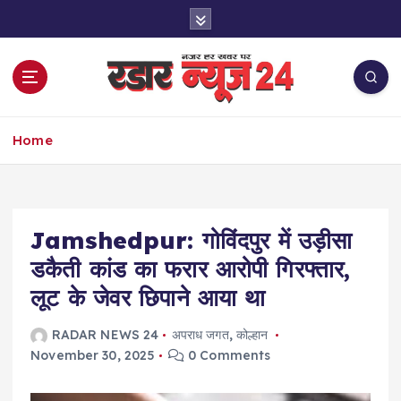
S
k
i
p
t
o
नज़र हर खबर पर
c
Home
o
n
t
e
Jamshedpur: गोविंदपुर में उड़ीसा
n
t
डकैती कांड का फरार आरोपी गिरफ्तार,
लूट के जेवर छिपाने आया था
RADAR NEWS 24
अपराध जगत
,
कोल्हान
November 30, 2025
0 Comments