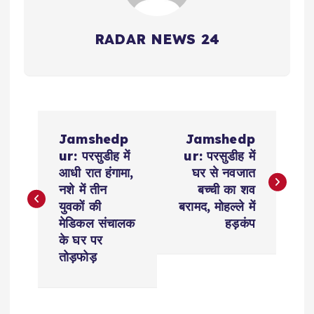
RADAR NEWS 24
P
Jamshedp
Jamshedp
o
ur: परसुडीह में
ur: परसुडीह में
आधी रात हंगामा,
घर से नवजात
s
नशे में तीन
बच्ची का शव
युवकों की
बरामद, मोहल्ले में
t
मेडिकल संचालक
हड़कंप
के घर पर
n
तोड़फोड़
a