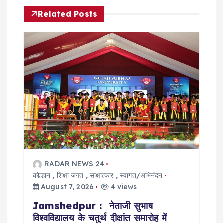
v
Related Posts
i
g
a
t
i
o
RADAR NEWS 24
कोल्हान
,
शिक्षा जगत
,
साक्षात्कार
,
स्वागत/अभिनंदन
n
August 7, 2026
4 views
Jamshedpur : नेताजी सुभाष
विश्वविद्यालय के चतुर्थ दीक्षांत समारोह में