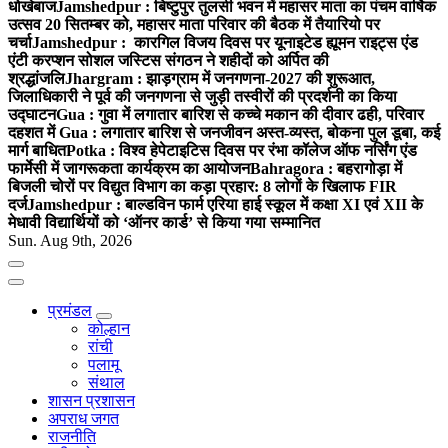
धोखेबाज
Jamshedpur : बिष्टुपुर तुलसी भवन में महासर माता का पंचम वार्षिक
उत्सव 20 सितम्बर को, महासर माता परिवार की बैठक में तैयारियो पर
चर्चा
Jamshedpur : कारगिल विजय दिवस पर यूनाइटेड ह्यूमन राइट्स एंड
एंटी करप्शन सोशल जस्टिस संगठन ने शहीदों को अर्पित की
श्रद्धांजलि
Jhargram : झाड़ग्राम में जनगणना-2027 की शुरूआत,
जिलाधिकारी ने पूर्व की जनगणना से जुड़ी तस्वीरों की प्रदर्शनी का किया
उद्घाटन
Gua : गुवा में लगातार बारिश से कच्चे मकान की दीवार ढही, परिवार
दहशत में
Gua : लगातार बारिश से जनजीवन अस्त-व्यस्त, बोकना पुल डूबा, कई
मार्ग बाधित
Potka : विश्व हेपेटाइटिस दिवस पर रंभा कॉलेज ऑफ नर्सिंग एंड
फार्मेसी में जागरूकता कार्यक्रम का आयोजन
Bahragora : बहरागोड़ा में
बिजली चोरों पर विद्युत विभाग का कड़ा प्रहार: 8 लोगों के खिलाफ FIR
दर्ज
Jamshedpur : बाल्डविन फार्म एरिया हाई स्कूल में कक्षा XI एवं XII के
मेधावी विद्यार्थियों को ‘ऑनर कार्ड’ से किया गया सम्मानित
Sun. Aug 9th, 2026
प्रमंडल
कोल्हान
रांची
पलामू
संथाल
शासन प्रशासन
अपराध जगत
राजनीति