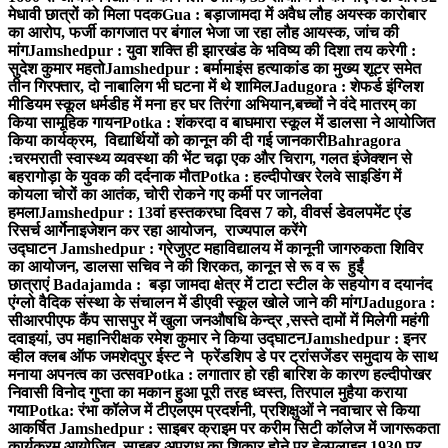
मेधावी छात्रों को मिला पदक
Gua : बड़ाजामदा में अवैध लौह अयस्क कारोबार
का आरोप, फर्जी कागजात पर बंगाल भेजा जा रहा लौह आयस्क, जांच की
मांग
Jamshedpur : युवा शक्ति ही झारखंड के भविष्य की दिशा तय करेगी :
सुदेश कुमार महतो
Jamshedpur : बर्मामाइंस हत्याकांड का मुख्य शूटर समेत
तीन गिरफ्तार, दो नाबालिग भी घटना में थे शामिल
Jadugora : शेफर्ड इंग्लिश
मीडियम स्कूल धर्मडीह में मना हर घर तिरंगा अभियान,बच्चों ने वंदे मातरम् का
किया सामूहिक गायन
Potka : शंकरदा व बाघमारा स्कूल में डालसा ने आयोजित
किया कार्यक्रम, विद्यार्थियों को कानून की दी गई जानकारी
Bahragora
:चरमराती स्वास्थ्य व्यवस्था की भेंट चढ़ा एक और चिराग, गलत इंजेक्शन से
बहरागोड़ा के युवक की दर्दनाक मौत
Potka : हल्दीपोखर रेलवे साइडिंग में
कोयला चोरों का आतंक, चोरी रोकने गए कर्मी पर जानलेवा
हमला
Jamshedpur : 13वां हस्तकरघा दिवस 7 को, वीवर्स डेवलपमेंट एंड
रिसर्च आर्गेनाइजेशन कर रहा आयोजन, राज्यपाल करेंगे
उद्घाटन
Jamshedpur : ग्रेजुएट महाविद्यालय में कानूनी जागरुकता शिविर
का आयोजन, डालसा सचिव ने की शिरकत, कानून से रू व रू हुईं
छात्राएं
Badajamda : बड़ा जामदा क्षेत्र में टाटा स्टील के सहयोग व दयानंद
एंग्लो वैदिक संस्था के संचालन में डीएवी स्कूल खोले जाने की मांग
Jadugora :
सीआरपीएफ कैंप सासपुर में खुला जनऔषधि केन्द्र ,सस्ते दामों में मिलेगी महंगी
दवाइयां, उप महानिरीक्षक रमेश कुमार ने किया उद्घाटन
Jamshedpur : इनर
व्हील क्लब ऑफ जमशेदपुर ईस्ट ने फ्रेंडशिप डे पर ट्रांसजेंडर समुदाय के साथ
मनाया अपनत्व का उत्सव
Potka : लगातार हो रही बारिश के कारण हल्दीपोखर
निवासी विनोद गुप्ता का मकान हुआ पूरी तरह ध्वस्त, तिरपाल मुहैया कराया
गया
Potka: रंभा कॉलेज में टीएलएम प्रदर्शनी, प्रशिक्षुओं ने नवाचार से किया
आकर्षित
Jamshedpur : साइबर क्राइम पर करीम सिटी कॉलेज में जागरूकता
कार्यक्रम आयोजित, साइबर अपराध का शिकार होने पर हेल्पलाइन 1930 पर