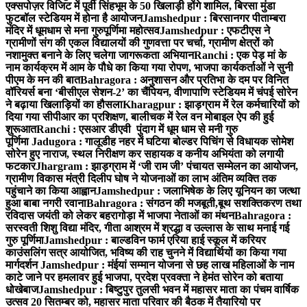
एक्सपोज़र विजिट में पूर्वी सिंहभूम के 50 खिलाड़ी होंगे शामिल, बिरसा मुंडा
फुटबॉल स्टेडियम में होना है आयोजन
Jamshedpur : बिरसानगर पीताम्बरा
मंदिर में धूमधाम से मना गुरुपूर्णिमा महोत्सव
Jamshedpur : एफटीएस ने
ग्रामीणों संग की एकल विद्यालयों की गुणवत्ता पर चर्चा, ग्रामीण क्षेत्रों को
नशामुक्त बनाने के लिए चलेगा जागरूकता अभियान
Ranchi : एक पेड़ मां के
नाम कार्यक्रम में आम के पौधे का किया गया रोपण, भाजपा कार्यकर्ताओं ने सुनी
पीएम के मन की बात
Bahragora : अनुशासन और प्रतिभा के दम पर विनित
वॉरियर्स बना ‘बीसीएल सेशन-2’ का चैंपियन, वीणापाणि स्टेडियम में चंपई सोरेन
ने बढ़ाया खिलाड़ियों का हौसला
Kharagpur : झाड़ग्राम में रेल कर्मचारियों को
दिया गया सीपीआर का प्रशिक्षण, बालीचक में रेल वन मोबाइल ऐप की हुई
शुरूआत
Ranchi : एसआर डीएवी पुंदाग में धूम धाम से मनी गुरु
पूर्णिमा
Jadugora : गालूडीह नहर में घटिया बोल्डर पिचिंग से विधायक सोमेश
सोरेन हुए नाराज, स्थल निरीक्षण कर सहायक व कनीय अभियंता को लगायी
फटकार
Jhargram : झाड़ग्राम में ‘जी राम जी’ पंचायत सम्मेलन का आयोजन,
ग्रामीण विकास मंत्री दिलीप घोष ने योजनाओं का लाभ अंतिम व्यक्ति तक
पहुंचाने का किया आह्वान
Jamshedpur : जलाभिषेक के लिए यूनियन का जत्था
हुआ बाबा नगरी रवाना
Bahragora : संगठन की मजबूती,बूथ सशक्तिकरण तथा
रविदास जयंती को लेकर बहरागोड़ा में भाजपा नेताओं का मंथन
Bahragora :
सरस्वती शिशु विद्या मंदिर, गीता आश्रम में श्रद्धा व उल्लास के साथ मनाई गई
गुरु पूर्णिमा
Jamshedpur : बाल्डविन फार्म एरिया हाई स्कूल में करियर
काउंसलिंग सत्र आयोजित, भविष्य की राह चुनने में विद्यार्थियों का किया गया
मार्गदर्शन
Jamshedpur : मंईयां सम्मान योजना से छह लाख महिलाओं के नाम
काटे जाने पर हमलावर हुई भाजपा, प्रदेश प्रवक्ता ने हेमंत सोरेन को बताया
धोखेबाज
Jamshedpur : बिष्टुपुर तुलसी भवन में महासर माता का पंचम वार्षिक
उत्सव 20 सितम्बर को, महासर माता परिवार की बैठक में तैयारियो पर