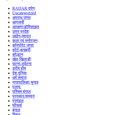
RADAR दर्पण
Uncategorized
अपराध जगत
आगजनी
आरक्षण/डोमिसाइल
उत्तर प्रदेश
उद्योग-व्यापार
कला एवं मनोरंजन
कॉरपोरेट जगत
कोर्ट-कचहरी
कोल्हान
खेल खिलाड़ी
घटना-दुर्घटना
ड्रीम होम
देश दुनिया
धर्म समाज
नगरपालिका चुनाव
पलामू
पश्चिम बंगाल
पुरस्कार/सम्मान
प्रमंडल
फीचर्स
बंगाल
बिहार