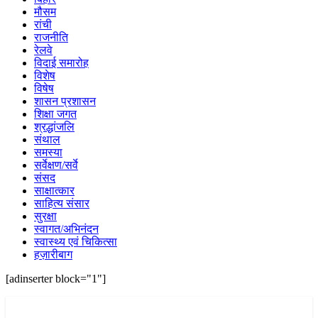
मौसम
रांची
राजनीति
रेलवे
विदाई समारोह
विशेष
विषेष
शासन प्रशासन
शिक्षा जगत
श्रद्धांजलि
संथाल
समस्या
सर्वेक्षण/सर्वे
संसद
साक्षात्कार
साहित्य संसार
सुरक्षा
स्वागत/अभिनंदन
स्वास्थ्य एवं चिकित्सा
हज़ारीबाग
[adinserter block="1"]