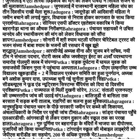
: जुगसलाई में एंटी लारवा छिड़काव की मांग को लेकर पार्षदों ने सिविल सर्जन से
की मुलाकात
Jamshedpur : जुगसलाई में राजस्थानी ब्राह्मण महिला संघ का
तीन दिवसीय राखी मेला शुरू
Jadugora : जादूगोड़ा की आदिवासी महिला ने
जमीन बचाने की लगाई गुहार, विधायक से निराश होकर कागजात के साथ किया
प्रदर्शन
Bahragora : सीनियर एसपी डॉक्टर एहतेशाम वकारिब ने किया
बहरागोड़ा थाना का औचक निरीक्षण
Bahragora : पंचायत सहायकों ने उचित
मानदेय और स्थायीकरण की मांग को लेकर विधायक को सौंपा
ज्ञापन
Jamshedpur : सोनारी में श्री श्याम भटली परिवार चेरिटेबल ट्रस्ट की
भजन संध्या में बाबा श्याम के भजनों की रसधार में खुब झूमे
श्रद्धालु
Jamshedpur : आरसीजेई अध्यक्ष वीना और सुजय बने सचिव, नयी
टीम ने संभाला पदभार, रोटरी क्लब ऑफ जमशेदपुर ईस्ट का 49वाँ पदस्थापना
समारोह गोलमुरी क्लब में संपन्न
Potka : सड़क दुर्घटना में घायल युवक को
समाजसेवी किशन गुप्ता ने पहुंचाया अस्पताल
Jadugora : पीएम उत्क्रमित उच्च
विद्यालय खुकड़ाडीह + 2 में विद्यालय प्रबंधन समिति का हुआ पुनर्गठन, अध्यक्ष
बने अशोक कुमार दास, उपाध्यक्ष चुनी गई सुनीता कुमारी सिंह
Potka :
सीडब्ल्यूएस ने फूड एंड न्यूट्रिशन सिस्टम्स चैंपियंस को दिया दो दिवसीय
प्रशिक्षण
Potka : राज्यपाल से मिलीं दुखनी सोरेन, JSSC संताली प्रश्नपत्र
की उच्चस्तरीय जांच की उठाई मांग
Jadugora : बालिजुडी से बासिला तक
बरसात में सड़क बनी तालाब, राहगिरों का चलना हुआ मुश्किल
Bahgragora :
मानुषमुड़िया पंचायत भवन के पीछे सरकारी जमीन पर कब्जे की शिकायत,
अंचलाधिकारी के निर्देश पर पहुंची जांच टीम
Bahragora : सांड्रा पंचायत पहुँचे
एलआरडीसी: आंगनवाड़ी से लेकर राशन दुकान और स्कूल तक का परखा
हाल
Bahragora : गुरु पूर्णिमा पर बहरागोड़ा के मंदिरों में भाजपा का दीपोत्सव,
पुजारियों को किया सम्मानित
Potka : टांगराईन स्कूल की मोबाइल लाइब्रेरी को
जेपीएस बारीडीह का सहयोग, 200 से अधिक पुस्तकें भेंट
Jamshedpur