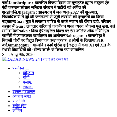
चर्चा
Jamshedpur : कारगिल विजय दिवस पर यूनाइटेड ह्यूमन राइट्स एंड
एंटी करप्शन सोशल जस्टिस संगठन ने शहीदों को अर्पित की
श्रद्धांजलि
Jhargram : झाड़ग्राम में जनगणना-2027 की शुरूआत,
जिलाधिकारी ने पूर्व की जनगणना से जुड़ी तस्वीरों की प्रदर्शनी का किया
उद्घाटन
Gua : गुवा में लगातार बारिश से कच्चे मकान की दीवार ढही, परिवार
दहशत में
Gua : लगातार बारिश से जनजीवन अस्त-व्यस्त, बोकना पुल डूबा, कई
मार्ग बाधित
Potka : विश्व हेपेटाइटिस दिवस पर रंभा कॉलेज ऑफ नर्सिंग एंड
फार्मेसी में जागरूकता कार्यक्रम का आयोजन
Bahragora : बहरागोड़ा में
बिजली चोरों पर विद्युत विभाग का कड़ा प्रहार: 8 लोगों के खिलाफ FIR
दर्ज
Jamshedpur : बाल्डविन फार्म एरिया हाई स्कूल में कक्षा XI एवं XII के
मेधावी विद्यार्थियों को ‘ऑनर कार्ड’ से किया गया सम्मानित
Sun. Aug 9th, 2026
प्रमंडल
नज़र हर खबर पर
कोल्हान
रांची
पलामू
संथाल
शासन प्रशासन
अपराध जगत
राजनीति
ड्रीम होम
लॉगिन