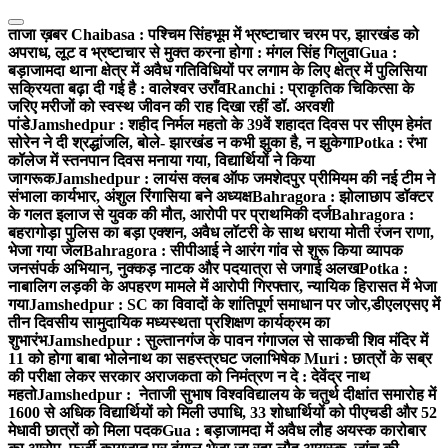
Skip
to
ताजा ख़बर
Chaibasa : पश्चिम सिंहभूम में भ्रष्टाचार चरम पर, झारखंड को
content
अपराध, लूट व भ्रष्टाचार से मुक्त करना होगा : मंगल सिंह गिलुवा
Gua :
बड़ाजामदा थाना क्षेत्र में अवैध गतिविधियों पर लगाम के लिए क्षेत्र में पुलिसिया
सक्रियता बढ़ा दी गई है : वालेश्वर उराँव
Ranchi : प्राकृतिक चिकित्सा के
जरिए मरीजों को स्वस्थ जीवन की राह दिखा रहीं डॉ. अरवशी
पांडे
Jamshedpur : शहीद निर्मल महतो के 39वें शहादत दिवस पर सीएम हेमंत
सोरेन ने दी श्रद्धांजलि, बोले- झारखंड न कभी झुका है, न झुकेगा
Potka : रंभा
कॉलेज में स्तनपान दिवस मनाया गया, विद्यार्थियों ने किया
जागरूक
Jamshedpur : लायंस क्लब ऑफ जमशेदपुर प्रीमियम की नई टीम ने
संभाला कार्यभार, अंशुल रिंगासिया बने अध्यक्ष
Bahragora : झोलाछाप डॉक्टर
के गलत इलाज से युवक की मौत, आरोपी पर प्राथमिकी दर्ज
Bahragora :
बहरागोड़ा पुलिस का बड़ा एक्शन, अवैध लॉटरी के साथ धराया मोती रंजन राणा,
भेजा गया जेल
Bahragora : सीपीआई ने आरंग गांव से शुरू किया व्यापक
जनसंपर्क अभियान, नुक्कड़ नाटक और पदयात्रा से जगाई अलख
Potka :
नाबालिग लड़की के अपहरण मामले में आरोपी गिरफ्तार, न्यायिक हिरासत में भेजा
गया
Jamshedpur : SC का विवादों के शांतिपूर्ण समाधान पर जोर,डीएलएसए में
तीन दिवसीय सामुदायिक मध्यस्थता प्रशिक्षण कार्यक्रम का
शुभारंभ
Jamshedpur : सुल्तानगंज के पावन गंगाजल से साकची शिव मंदिर में
11 को होगा बाबा भोलेनाथ का सहस्त्रघट जलाभिषेक
Muri : छात्रों के सब्र
की परीक्षा लेकर सरकार अराजकता को निमंत्रण न दे : देवेंद्र नाथ
महतो
Jamshedpur : नेताजी सुभाष विश्वविद्यालय के चतुर्थ दीक्षांत समारोह में
1600 से अधिक विद्यार्थियों को मिली उपाधि, 33 शोधार्थियों को पीएचडी और 52
मेधावी छात्रों को मिला पदक
Gua : बड़ाजामदा में अवैध लौह अयस्क कारोबार