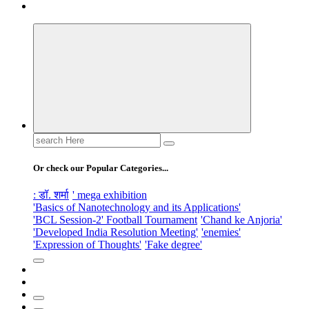
Search
for:
Or check our Popular Categories...
: डॉ. शर्मा
' mega exhibition
'Basics of Nanotechnology and its Applications'
'BCL Session-2' Football Tournament
'Chand ke Anjoria'
'Developed India Resolution Meeting'
'enemies'
'Expression of Thoughts'
'Fake degree'