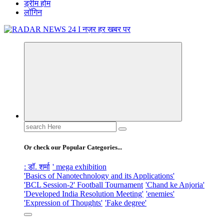
ड्रीम होम
लॉगिन
नज़र हर खबर पर
Search
for:
Or check our Popular Categories...
: डॉ. शर्मा
' mega exhibition
'Basics of Nanotechnology and its Applications'
'BCL Session-2' Football Tournament
'Chand ke Anjoria'
'Developed India Resolution Meeting'
'enemies'
'Expression of Thoughts'
'Fake degree'