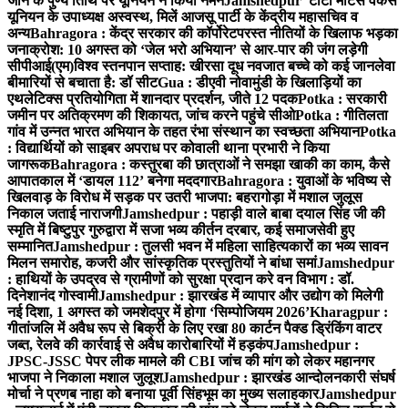
जॉन के पुण्य तिथि पर यूनियन ने किया नमन
Jamshedpur टाटा मोटर्स वर्कर्स
यूनियन के उपाध्यक्ष अस्वस्थ, मिलें आजसू पार्टी के केंद्रीय महासचिव व
अन्य
Bahragora : केंद्र सरकार की कॉर्पोरेटपरस्त नीतियों के खिलाफ भड़का
जनाक्रोश: 10 अगस्त को ‘जेल भरो अभियान’ से आर-पार की जंग लड़ेगी
सीपीआई(एम)
विश्व स्तनपान सप्ताह: खीरसा दूध नवजात बच्चे को कई जानलेवा
बीमारियों से बचाता है: डॉ सीट
Gua : डीएवी नोवामुंडी के खिलाड़ियों का
एथलेटिक्स प्रतियोगिता में शानदार प्रदर्शन, जीते 12 पदक
Potka : सरकारी
जमीन पर अतिक्रमण की शिकायत, जांच करने पहुंचे सीओ
Potka : गीतिलता
गांव में उन्नत भारत अभियान के तहत रंभा संस्थान का स्वच्छता अभियान
Potka
: विद्यार्थियों को साइबर अपराध पर कोवाली थाना प्रभारी ने किया
जागरूक
Bahragora : कस्तुरबा की छात्राओं ने समझा खाकी का काम, कैसे
आपातकाल में ‘डायल 112’ बनेगा मददगार
Bahragora : युवाओं के भविष्य से
खिलवाड़ के विरोध में सड़क पर उतरी भाजपा: बहरागोड़ा में मशाल जुलूस
निकाल जताई नाराजगी
Jamshedpur : पहाड़ी वाले बाबा दयाल सिंह जी की
स्मृति में बिष्टुपुर गुरुद्वारा में सजा भव्य कीर्तन दरबार, कई समाजसेवी हुए
सम्मानित
Jamshedpur : तुलसी भवन में महिला साहित्यकारों का भव्य सावन
मिलन समारोह, कजरी और सांस्कृतिक प्रस्तुतियों ने बांधा समां
Jamshedpur
: हाथियों के उपद्रव से ग्रामीणों को सुरक्षा प्रदान करे वन विभाग : डॉ.
दिनेशानंद गोस्वामी
Jamshedpur : झारखंड में व्यापार और उद्योग को मिलेगी
नई दिशा, 1 अगस्त को जमशेदपुर में होगा ‘सिम्पोजियम 2026’
Kharagpur :
गीतांजलि में अवैध रूप से बिक्री के लिए रखा 80 कार्टन पैक्ड ड्रिंकिंग वाटर
जब्त, रेलवे की कार्रवाई से अवैध कारोबारियों में हड़कंप
Jamshedpur :
JPSC-JSSC पेपर लीक मामले की CBI जांच की मांग को लेकर महानगर
भाजपा ने निकाला मशाल जुलूश
Jamshedpur : झारखंड आन्दोलनकारी संघर्ष
मोर्चा ने प्रणब नाहा को बनाया पूर्वी सिंहभूम का मुख्य सलाहकार
Jamshedpur