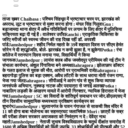
ताजा ख़बर
Chaibasa : पश्चिम सिंहभूम में भ्रष्टाचार चरम पर, झारखंड को
अपराध, लूट व भ्रष्टाचार से मुक्त करना होगा : मंगल सिंह गिलुवा
Gua :
बड़ाजामदा थाना क्षेत्र में अवैध गतिविधियों पर लगाम के लिए क्षेत्र में पुलिसिया
सक्रियता बढ़ा दी गई है : वालेश्वर उराँव
Ranchi : प्राकृतिक चिकित्सा के
जरिए मरीजों को स्वस्थ जीवन की राह दिखा रहीं डॉ. अरवशी
पांडे
Jamshedpur : शहीद निर्मल महतो के 39वें शहादत दिवस पर सीएम हेमंत
सोरेन ने दी श्रद्धांजलि, बोले- झारखंड न कभी झुका है, न झुकेगा
Potka : रंभा
कॉलेज में स्तनपान दिवस मनाया गया, विद्यार्थियों ने किया
जागरूक
Jamshedpur : लायंस क्लब ऑफ जमशेदपुर प्रीमियम की नई टीम ने
संभाला कार्यभार, अंशुल रिंगासिया बने अध्यक्ष
Bahragora : झोलाछाप डॉक्टर
के गलत इलाज से युवक की मौत, आरोपी पर प्राथमिकी दर्ज
Bahragora :
बहरागोड़ा पुलिस का बड़ा एक्शन, अवैध लॉटरी के साथ धराया मोती रंजन राणा,
भेजा गया जेल
Bahragora : सीपीआई ने आरंग गांव से शुरू किया व्यापक
जनसंपर्क अभियान, नुक्कड़ नाटक और पदयात्रा से जगाई अलख
Potka :
नाबालिग लड़की के अपहरण मामले में आरोपी गिरफ्तार, न्यायिक हिरासत में भेजा
गया
Jamshedpur : SC का विवादों के शांतिपूर्ण समाधान पर जोर,डीएलएसए में
तीन दिवसीय सामुदायिक मध्यस्थता प्रशिक्षण कार्यक्रम का
शुभारंभ
Jamshedpur : सुल्तानगंज के पावन गंगाजल से साकची शिव मंदिर में
11 को होगा बाबा भोलेनाथ का सहस्त्रघट जलाभिषेक
Muri : छात्रों के सब्र
की परीक्षा लेकर सरकार अराजकता को निमंत्रण न दे : देवेंद्र नाथ
महतो
Jamshedpur : नेताजी सुभाष विश्वविद्यालय के चतुर्थ दीक्षांत समारोह में
1600 से अधिक विद्यार्थियों को मिली उपाधि, 33 शोधार्थियों को पीएचडी और 52