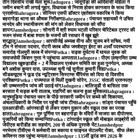
तीन दिवसीय राखी मेला शुरू
Jadugora : जादूगोड़ा की आदिवासी महिला ने
जमीन बचाने की लगाई गुहार, विधायक से निराश होकर कागजात के साथ किया
प्रदर्शन
Bahragora : सीनियर एसपी डॉक्टर एहतेशाम वकारिब ने किया
बहरागोड़ा थाना का औचक निरीक्षण
Bahragora : पंचायत सहायकों ने उचित
मानदेय और स्थायीकरण की मांग को लेकर विधायक को सौंपा
ज्ञापन
Jamshedpur : सोनारी में श्री श्याम भटली परिवार चेरिटेबल ट्रस्ट की
भजन संध्या में बाबा श्याम के भजनों की रसधार में खुब झूमे
श्रद्धालु
Jamshedpur : आरसीजेई अध्यक्ष वीना और सुजय बने सचिव, नयी
टीम ने संभाला पदभार, रोटरी क्लब ऑफ जमशेदपुर ईस्ट का 49वाँ पदस्थापना
समारोह गोलमुरी क्लब में संपन्न
Potka : सड़क दुर्घटना में घायल युवक को
समाजसेवी किशन गुप्ता ने पहुंचाया अस्पताल
Jadugora : पीएम उत्क्रमित उच्च
विद्यालय खुकड़ाडीह + 2 में विद्यालय प्रबंधन समिति का हुआ पुनर्गठन, अध्यक्ष
बने अशोक कुमार दास, उपाध्यक्ष चुनी गई सुनीता कुमारी सिंह
Potka :
सीडब्ल्यूएस ने फूड एंड न्यूट्रिशन सिस्टम्स चैंपियंस को दिया दो दिवसीय
प्रशिक्षण
Potka : राज्यपाल से मिलीं दुखनी सोरेन, JSSC संताली प्रश्नपत्र
की उच्चस्तरीय जांच की उठाई मांग
Jadugora : बालिजुडी से बासिला तक
बरसात में सड़क बनी तालाब, राहगिरों का चलना हुआ मुश्किल
Bahgragora :
मानुषमुड़िया पंचायत भवन के पीछे सरकारी जमीन पर कब्जे की शिकायत,
अंचलाधिकारी के निर्देश पर पहुंची जांच टीम
Bahragora : सांड्रा पंचायत पहुँचे
एलआरडीसी: आंगनवाड़ी से लेकर राशन दुकान और स्कूल तक का परखा
हाल
Bahragora : गुरु पूर्णिमा पर बहरागोड़ा के मंदिरों में भाजपा का दीपोत्सव,
पुजारियों को किया सम्मानित
Potka : टांगराईन स्कूल की मोबाइल लाइब्रेरी को
जेपीएस बारीडीह का सहयोग, 200 से अधिक पुस्तकें भेंट
Jamshedpur
नरभेराम टीवीएस ने कर्मचारी का बकाया व फाइनल सेटलमेंट रोका, चीफ लेबर
कमिश्नर तक पहुंचा मामला
Jamshedpur : 135वीं डूरंड कप 2026 के