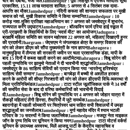
चोर को दबोचा, भेजा जेल
Jamshedpur : पूर्वी सिंहभूम में प्रारूप मतदाता सूची
प्रकाशित, 15.11 लाख मतदाता शामिल; 5 अगस्त से 4 सितंबर तक दावा-
आपत्ति का मौका
Jamshedpur : नंदिनी करूवा की शानदार सफलता पर मुखी
समाज को गर्व, मुखी विकास समिति ने किया सम्मानित
Jamshedpur : 10
करोड़ नशा-मुक्ति प्रतिज्ञा महाअभियान का 7 अगस्त को जमशेदपुर में शुभारंभ,
राज्यपाल करेंगे उद्घाटन
Jamshedpur : बॉल्डविन फार्म एरिया हाई स्कूल में
प्री-प्राइमरी के विद्यार्थियों के लिए ‘मदर्स मीट’ का आयोजन
Jadugora :
ब्रह्मर्षि महिला समिति का सावन महोत्सव 22 अगस्त को, महिलाएं दिखाएगी हुनर
की प्रदर्शनी
Jhargram : जेएसएम ने जंगलमहल क्षेत्र के समग्र विकास की
मांग को लेकर डीएम को सौंपा मुख्यमंत्री के नाम ज्ञापन
Bahragora :
मानुषमुड़िया में लैम्पस की सरकारी जमीन पर चला प्रशासनिक डंडा, मापी के
बाद 15 दिनों में कब्जा खाली करने का अल्टीमेटम
Bahragora : शिबू सोरेन की
पहली पुण्यतिथि पर झामुमो नेताओं ने दी भावभीनी श्रद्धांजलि
Jamshedpur :
जमशेदपुर के 86 साहित्य सेवियों को प्रदान किया गया ‘भारतेन्दु हरिश्चंद्र
साहित्य सेवी सम्मान’
Jamshedpur : बागबेड़ा में बच्ची से अश्लील हरकत
करने के आरोपी की शीघ्र गिरफ्तारी की मांग को लेकर डीएसपी विधि-व्यवस्था से
मिला प्रतिनिधिमंडल
Jamshedpur : टाटा स्टील जूलॉजिकल पार्क ने 34 वर्षों
की समर्पित सेवा के बाद दो वरिष्ठ कर्मचारियों को भावभीनी विदाई
दी
Jamshedpur : शिबू सोरेन की पुण्यतिथि पर 4 अगस्त को जोहार यात्रा में
सैकड़ों महिलाएं लेंगी हिस्सा, तैयारियों में जुटे समर्थक
Jamshedpur :
बहरागोड़ा में पहली सोमवारी पर चित्रेस्वर धाम सहित सभी शिवालयों में उमड़ा
श्रद्धालुओं का जनसैलाब
Jamshedpur : मुर्गा महादेव मंदिर में श्याम भटली
परिवार के 70 सदस्यों ने किया जलाभिषेक
Jamshedpur : मजदूर नेता माइकल
जॉन के पुण्य तिथि पर यूनियन ने किया नमन
Jamshedpur टाटा मोटर्स वर्कर्स
यूनियन के उपाध्यक्ष अस्वस्थ, मिलें आजसू पार्टी के केंद्रीय महासचिव व