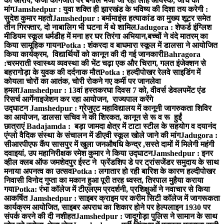
का आरोप, फर्जी कागजात पर बंगाल भेजा जा रहा लौह आयस्क, जांच की
मांग
Jamshedpur : युवा शक्ति ही झारखंड के भविष्य की दिशा तय करेगी :
सुदेश कुमार महतो
Jamshedpur : बर्मामाइंस हत्याकांड का मुख्य शूटर समेत
तीन गिरफ्तार, दो नाबालिग भी घटना में थे शामिल
Jadugora : शेफर्ड इंग्लिश
मीडियम स्कूल धर्मडीह में मना हर घर तिरंगा अभियान,बच्चों ने वंदे मातरम् का
किया सामूहिक गायन
Potka : शंकरदा व बाघमारा स्कूल में डालसा ने आयोजित
किया कार्यक्रम, विद्यार्थियों को कानून की दी गई जानकारी
Bahragora
:चरमराती स्वास्थ्य व्यवस्था की भेंट चढ़ा एक और चिराग, गलत इंजेक्शन से
बहरागोड़ा के युवक की दर्दनाक मौत
Potka : हल्दीपोखर रेलवे साइडिंग में
कोयला चोरों का आतंक, चोरी रोकने गए कर्मी पर जानलेवा
हमला
Jamshedpur : 13वां हस्तकरघा दिवस 7 को, वीवर्स डेवलपमेंट एंड
रिसर्च आर्गेनाइजेशन कर रहा आयोजन, राज्यपाल करेंगे
उद्घाटन
Jamshedpur : ग्रेजुएट महाविद्यालय में कानूनी जागरुकता शिविर
का आयोजन, डालसा सचिव ने की शिरकत, कानून से रू व रू हुईं
छात्राएं
Badajamda : बड़ा जामदा क्षेत्र में टाटा स्टील के सहयोग व दयानंद
एंग्लो वैदिक संस्था के संचालन में डीएवी स्कूल खोले जाने की मांग
Jadugora :
सीआरपीएफ कैंप सासपुर में खुला जनऔषधि केन्द्र ,सस्ते दामों में मिलेगी महंगी
दवाइयां, उप महानिरीक्षक रमेश कुमार ने किया उद्घाटन
Jamshedpur : इनर
व्हील क्लब ऑफ जमशेदपुर ईस्ट ने फ्रेंडशिप डे पर ट्रांसजेंडर समुदाय के साथ
मनाया अपनत्व का उत्सव
Potka : लगातार हो रही बारिश के कारण हल्दीपोखर
निवासी विनोद गुप्ता का मकान हुआ पूरी तरह ध्वस्त, तिरपाल मुहैया कराया
गया
Potka: रंभा कॉलेज में टीएलएम प्रदर्शनी, प्रशिक्षुओं ने नवाचार से किया
आकर्षित
Jamshedpur : साइबर क्राइम पर करीम सिटी कॉलेज में जागरूकता
कार्यक्रम आयोजित, साइबर अपराध का शिकार होने पर हेल्पलाइन 1930 पर
संपर्क करने की दी नशीहत
Jamshedpur : जादूगोड़ा पुलिस ने सामान के साथ