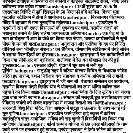
नरभेराम टीवीएस ने कर्मचारी का बकाया व फाइनल सेटलमेंट रोका, चीफ लेबर
कमिश्नर तक पहुंचा मामला
Jamshedpur : 135वीं डूरंड कप 2026 के
एक्सपोज़र विजिट में पूर्वी सिंहभूम के 50 खिलाड़ी होंगे शामिल, बिरसा मुंडा
फुटबॉल स्टेडियम में होना है आयोजन
Jamshedpur : बिरसानगर पीताम्बरा
मंदिर में धूमधाम से मना गुरुपूर्णिमा महोत्सव
Jamshedpur : एफटीएस ने
ग्रामीणों संग की एकल विद्यालयों की गुणवत्ता पर चर्चा, ग्रामीण क्षेत्रों को
नशामुक्त बनाने के लिए चलेगा जागरूकता अभियान
Ranchi : एक पेड़ मां के
नाम कार्यक्रम में आम के पौधे का किया गया रोपण, भाजपा कार्यकर्ताओं ने सुनी
पीएम के मन की बात
Bahragora : अनुशासन और प्रतिभा के दम पर विनित
वॉरियर्स बना ‘बीसीएल सेशन-2’ का चैंपियन, वीणापाणि स्टेडियम में चंपई सोरेन
ने बढ़ाया खिलाड़ियों का हौसला
Kharagpur : झाड़ग्राम में रेल कर्मचारियों को
दिया गया सीपीआर का प्रशिक्षण, बालीचक में रेल वन मोबाइल ऐप की हुई
शुरूआत
Ranchi : एसआर डीएवी पुंदाग में धूम धाम से मनी गुरु
पूर्णिमा
Jadugora : गालूडीह नहर में घटिया बोल्डर पिचिंग से विधायक सोमेश
सोरेन हुए नाराज, स्थल निरीक्षण कर सहायक व कनीय अभियंता को लगायी
फटकार
Jhargram : झाड़ग्राम में ‘जी राम जी’ पंचायत सम्मेलन का आयोजन,
ग्रामीण विकास मंत्री दिलीप घोष ने योजनाओं का लाभ अंतिम व्यक्ति तक
पहुंचाने का किया आह्वान
Jamshedpur : जलाभिषेक के लिए यूनियन का जत्था
हुआ बाबा नगरी रवाना
Bahragora : संगठन की मजबूती,बूथ सशक्तिकरण तथा
रविदास जयंती को लेकर बहरागोड़ा में भाजपा नेताओं का मंथन
Bahragora :
सरस्वती शिशु विद्या मंदिर, गीता आश्रम में श्रद्धा व उल्लास के साथ मनाई गई
गुरु पूर्णिमा
Jamshedpur : बाल्डविन फार्म एरिया हाई स्कूल में करियर
काउंसलिंग सत्र आयोजित, भविष्य की राह चुनने में विद्यार्थियों का किया गया
मार्गदर्शन
Jamshedpur : मंईयां सम्मान योजना से छह लाख महिलाओं के नाम
काटे जाने पर हमलावर हुई भाजपा, प्रदेश प्रवक्ता ने हेमंत सोरेन को बताया