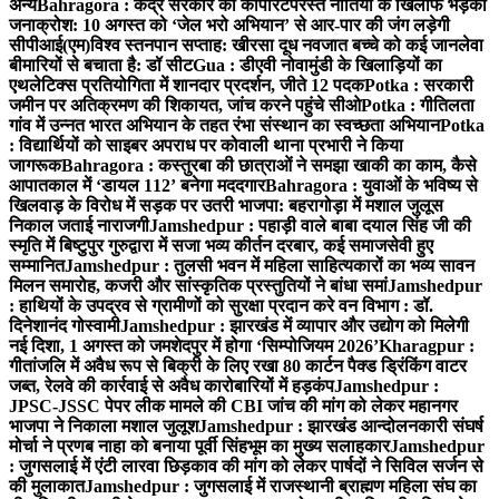
अन्य
Bahragora : केंद्र सरकार की कॉर्पोरेटपरस्त नीतियों के खिलाफ भड़का
जनाक्रोश: 10 अगस्त को ‘जेल भरो अभियान’ से आर-पार की जंग लड़ेगी
सीपीआई(एम)
विश्व स्तनपान सप्ताह: खीरसा दूध नवजात बच्चे को कई जानलेवा
बीमारियों से बचाता है: डॉ सीट
Gua : डीएवी नोवामुंडी के खिलाड़ियों का
एथलेटिक्स प्रतियोगिता में शानदार प्रदर्शन, जीते 12 पदक
Potka : सरकारी
जमीन पर अतिक्रमण की शिकायत, जांच करने पहुंचे सीओ
Potka : गीतिलता
गांव में उन्नत भारत अभियान के तहत रंभा संस्थान का स्वच्छता अभियान
Potka
: विद्यार्थियों को साइबर अपराध पर कोवाली थाना प्रभारी ने किया
जागरूक
Bahragora : कस्तुरबा की छात्राओं ने समझा खाकी का काम, कैसे
आपातकाल में ‘डायल 112’ बनेगा मददगार
Bahragora : युवाओं के भविष्य से
खिलवाड़ के विरोध में सड़क पर उतरी भाजपा: बहरागोड़ा में मशाल जुलूस
निकाल जताई नाराजगी
Jamshedpur : पहाड़ी वाले बाबा दयाल सिंह जी की
स्मृति में बिष्टुपुर गुरुद्वारा में सजा भव्य कीर्तन दरबार, कई समाजसेवी हुए
सम्मानित
Jamshedpur : तुलसी भवन में महिला साहित्यकारों का भव्य सावन
मिलन समारोह, कजरी और सांस्कृतिक प्रस्तुतियों ने बांधा समां
Jamshedpur
: हाथियों के उपद्रव से ग्रामीणों को सुरक्षा प्रदान करे वन विभाग : डॉ.
दिनेशानंद गोस्वामी
Jamshedpur : झारखंड में व्यापार और उद्योग को मिलेगी
नई दिशा, 1 अगस्त को जमशेदपुर में होगा ‘सिम्पोजियम 2026’
Kharagpur :
गीतांजलि में अवैध रूप से बिक्री के लिए रखा 80 कार्टन पैक्ड ड्रिंकिंग वाटर
जब्त, रेलवे की कार्रवाई से अवैध कारोबारियों में हड़कंप
Jamshedpur :
JPSC-JSSC पेपर लीक मामले की CBI जांच की मांग को लेकर महानगर
भाजपा ने निकाला मशाल जुलूश
Jamshedpur : झारखंड आन्दोलनकारी संघर्ष
मोर्चा ने प्रणब नाहा को बनाया पूर्वी सिंहभूम का मुख्य सलाहकार
Jamshedpur
: जुगसलाई में एंटी लारवा छिड़काव की मांग को लेकर पार्षदों ने सिविल सर्जन से
की मुलाकात
Jamshedpur : जुगसलाई में राजस्थानी ब्राह्मण महिला संघ का