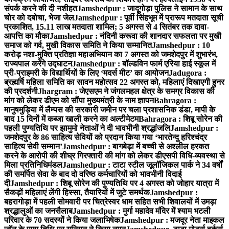
संपर्क करने की दी नशीहत
Jamshedpur : जादूगोड़ा पुलिस ने सामान के साथ
चोर को दबोचा, भेजा जेल
Jamshedpur : पूर्वी सिंहभूम में प्रारूप मतदाता सूची
प्रकाशित, 15.11 लाख मतदाता शामिल; 5 अगस्त से 4 सितंबर तक दावा-
आपत्ति का मौका
Jamshedpur : नंदिनी करूवा की शानदार सफलता पर मुखी
समाज को गर्व, मुखी विकास समिति ने किया सम्मानित
Jamshedpur : 10
करोड़ नशा-मुक्ति प्रतिज्ञा महाअभियान का 7 अगस्त को जमशेदपुर में शुभारंभ,
राज्यपाल करेंगे उद्घाटन
Jamshedpur : बॉल्डविन फार्म एरिया हाई स्कूल में
प्री-प्राइमरी के विद्यार्थियों के लिए ‘मदर्स मीट’ का आयोजन
Jadugora :
ब्रह्मर्षि महिला समिति का सावन महोत्सव 22 अगस्त को, महिलाएं दिखाएगी हुनर
की प्रदर्शनी
Jhargram : जेएसएम ने जंगलमहल क्षेत्र के समग्र विकास की
मांग को लेकर डीएम को सौंपा मुख्यमंत्री के नाम ज्ञापन
Bahragora :
मानुषमुड़िया में लैम्पस की सरकारी जमीन पर चला प्रशासनिक डंडा, मापी के
बाद 15 दिनों में कब्जा खाली करने का अल्टीमेटम
Bahragora : शिबू सोरेन की
पहली पुण्यतिथि पर झामुमो नेताओं ने दी भावभीनी श्रद्धांजलि
Jamshedpur :
जमशेदपुर के 86 साहित्य सेवियों को प्रदान किया गया ‘भारतेन्दु हरिश्चंद्र
साहित्य सेवी सम्मान’
Jamshedpur : बागबेड़ा में बच्ची से अश्लील हरकत
करने के आरोपी की शीघ्र गिरफ्तारी की मांग को लेकर डीएसपी विधि-व्यवस्था से
मिला प्रतिनिधिमंडल
Jamshedpur : टाटा स्टील जूलॉजिकल पार्क ने 34 वर्षों
की समर्पित सेवा के बाद दो वरिष्ठ कर्मचारियों को भावभीनी विदाई
दी
Jamshedpur : शिबू सोरेन की पुण्यतिथि पर 4 अगस्त को जोहार यात्रा में
सैकड़ों महिलाएं लेंगी हिस्सा, तैयारियों में जुटे समर्थक
Jamshedpur :
बहरागोड़ा में पहली सोमवारी पर चित्रेस्वर धाम सहित सभी शिवालयों में उमड़ा
श्रद्धालुओं का जनसैलाब
Jamshedpur : मुर्गा महादेव मंदिर में श्याम भटली
परिवार के 70 सदस्यों ने किया जलाभिषेक
Jamshedpur : मजदूर नेता माइकल