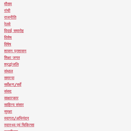
मौसम
रांची
राजनीति
रेलवे
विदाई समारोह
विशेष
विषेष
शासन प्रशासन
शिक्षा जगत
श्रद्धांजलि
संथाल
समस्या
सर्वेक्षण/सर्वे
संसद
साक्षात्कार
साहित्य संसार
सुरक्षा
स्वागत/अभिनंदन
स्वास्थ्य एवं चिकित्सा