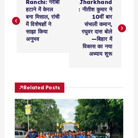
Ranchi: गरीबी
Jharkhand
o
हटाने में केरल
: नीतीश कुमार ने
बना मिसाल, रांची
10वीं बार
s
में विशेषज्ञों ने
संभाली कमान,
साझा किया
रघुवर दास बोले
t
अनुभव
—बिहार में
विकास का नया
n
अध्याय शुरू
a
v
Related Posts
i
g
a