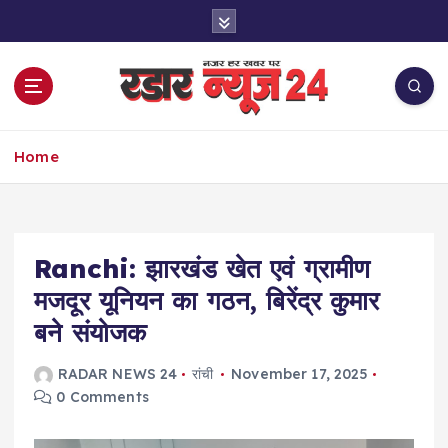
S
k
i
p
t
o
नज़र हर खबर पर
c
Home
o
n
t
e
Ranchi: झारखंड खेत एवं ग्रामीण
n
t
मजदूर यूनियन का गठन, बिरेंद्र कुमार
बने संयोजक
RADAR NEWS 24
रांची
November 17, 2025
0 Comments