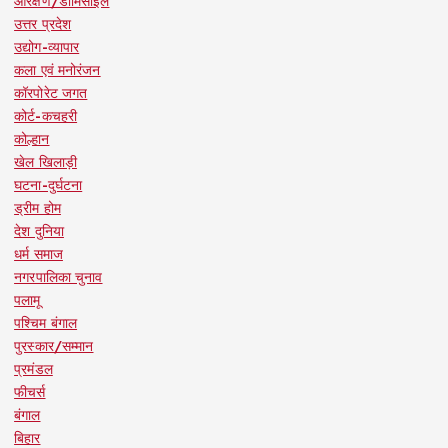
आरक्षण/डोमिसाइल
उत्तर प्रदेश
उद्योग-व्यापार
कला एवं मनोरंजन
कॉरपोरेट जगत
कोर्ट-कचहरी
कोल्हान
खेल खिलाड़ी
घटना-दुर्घटना
ड्रीम होम
देश दुनिया
धर्म समाज
नगरपालिका चुनाव
पलामू
पश्चिम बंगाल
पुरस्कार/सम्मान
प्रमंडल
फीचर्स
बंगाल
बिहार