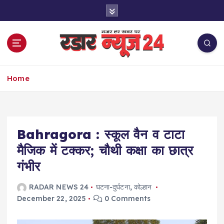
S
k
i
p
t
o
नज़र हर खबर पर
c
Home
o
n
t
e
Bahragora : स्कूल वैन व टाटा
n
t
मैजिक में टक्कर; चौथी कक्षा का छात्र
गंभीर
RADAR NEWS 24
घटना-दुर्घटना
,
कोल्हान
December 22, 2025
0 Comments