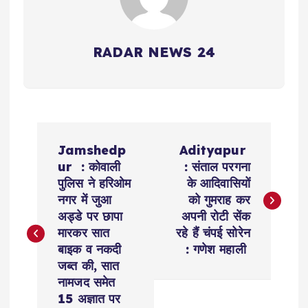
RADAR NEWS 24
P
Jamshedp
Adityapur
o
ur : कोवाली
: संताल परगना
पुलिस ने हरिओम
के आदिवासियों
s
नगर में जुआ
को गुमराह कर
अड्डे पर छापा
अपनी रोटी सेंक
t
मारकर सात
रहे हैं चंपई सोरेन
बाइक व नकदी
: गणेश महाली
n
जब्त की, सात
नामजद समेत
a
15 अज्ञात पर