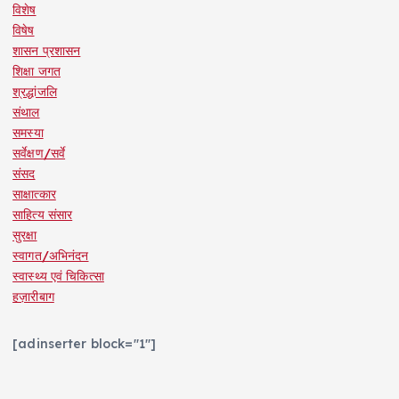
विशेष
विषेष
शासन प्रशासन
शिक्षा जगत
श्रद्धांजलि
संथाल
समस्या
सर्वेक्षण/सर्वे
संसद
साक्षात्कार
साहित्य संसार
सुरक्षा
स्वागत/अभिनंदन
स्वास्थ्य एवं चिकित्सा
हज़ारीबाग
[adinserter block="1"]