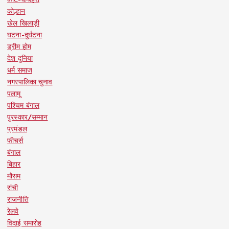
कोल्हान
खेल खिलाड़ी
घटना-दुर्घटना
ड्रीम होम
देश दुनिया
धर्म समाज
नगरपालिका चुनाव
पलामू
पश्चिम बंगाल
पुरस्कार/सम्मान
प्रमंडल
फीचर्स
बंगाल
बिहार
मौसम
रांची
राजनीति
रेलवे
विदाई समारोह