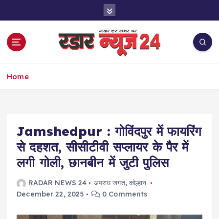
S
k
i
p
t
o
नज़र हर खबर पर
c
Home
o
n
t
e
Jamshedpur : गोविंदपुर में फायरिंग
n
t
से दहशत, सीसीटीवी सप्लायर के पैर में
लगी गोली, छानबीन में जुटी पुलिस
RADAR NEWS 24
अपराध जगत
,
कोल्हान
December 22, 2025
0 Comments