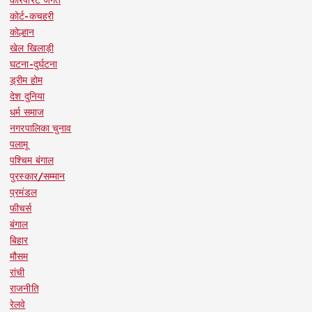
कोर्ट-कचहरी
कोल्हान
खेल खिलाड़ी
घटना-दुर्घटना
ड्रीम होम
देश दुनिया
धर्म समाज
नगरपालिका चुनाव
पलामू
पश्चिम बंगाल
पुरस्कार/सम्मान
प्रमंडल
फीचर्स
बंगाल
बिहार
मौसम
रांची
राजनीति
रेलवे