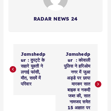
RADAR NEWS 24
P
Jamshedp
Jamshedp
o
ur : दुपट्टे के
ur : कोवाली
सहारे युवती ने
पुलिस ने हरिओम
s
लगाई फांसी,
नगर में जुआ
मौत, सदमें में
अड्डे पर छापा
t
परिवार
मारकर सात
बाइक व नकदी
n
जब्त की, सात
नामजद समेत
a
15 अज्ञात पर