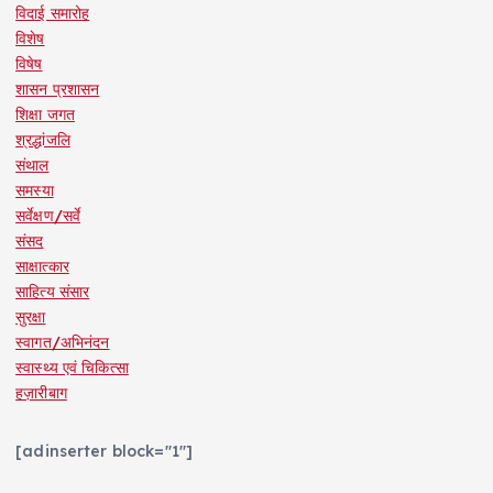
विदाई समारोह
विशेष
विषेष
शासन प्रशासन
शिक्षा जगत
श्रद्धांजलि
संथाल
समस्या
सर्वेक्षण/सर्वे
संसद
साक्षात्कार
साहित्य संसार
सुरक्षा
स्वागत/अभिनंदन
स्वास्थ्य एवं चिकित्सा
हज़ारीबाग
[adinserter block="1"]