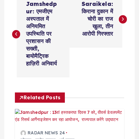
Jamshedp
Saraikela:
o
ur: एमजीएम
किराना दुकान में
अस्पताल में
चोरी का राज
s
अनियमित
खुला, तीन
उपस्थिति पर
आरोपी गिरफ्तार
t
प्रशासन की
सख्ती,
n
बायोमैट्रिक
हाज़िरी अनिवार्य
a
v
Related Posts
i
g
a
RADAR NEWS 24