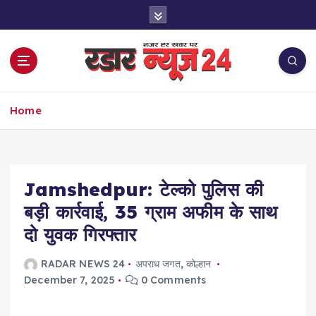
S
k
i
p
t
o
नज़र हर खबर पर
c
Home
o
n
t
e
Jamshedpur: टेल्को पुलिस की
n
t
बड़ी कार्रवाई, 35 ग्राम अफीम के साथ
दो युवक गिरफ्तार
RADAR NEWS 24
अपराध जगत
,
कोल्हान
December 7, 2025
0 Comments