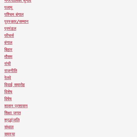
नगरपालिका चुनाव
पलामू
पश्चिम बंगाल
पुरस्कार/सम्मान
प्रमंडल
फीचर्स
बंगाल
बिहार
मौसम
रांची
राजनीति
रेलवे
विदाई समारोह
विशेष
विषेष
शासन प्रशासन
शिक्षा जगत
श्रद्धांजलि
संथाल
समस्या