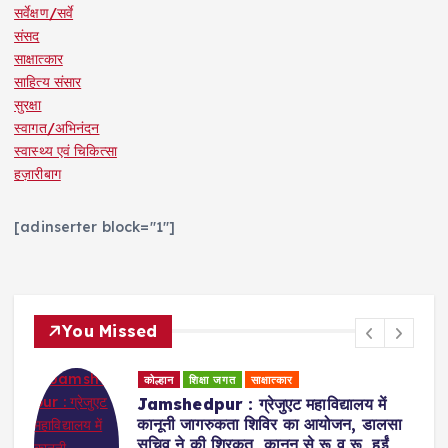
सर्वेक्षण/सर्वे
संसद
साक्षात्कार
साहित्य संसार
सुरक्षा
स्वागत/अभिनंदन
स्वास्थ्य एवं चिकित्सा
हज़ारीबाग
[adinserter block="1"]
You Missed
कोल्हान
धर्म समाज
शिक्षा जगत
Badajamda : बड़ा जामदा क्षेत्र में टाटा
स्टील के सहयोग व दयानंद एंग्लो वैदिक संस्था
के संचालन में डीएवी स्कूल खोले जाने की मांग