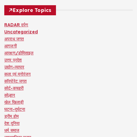
Explore Topics
RADAR दर्पण
Uncategorized
अपराध जगत
आगजनी
आरक्षण/डोमिसाइल
उत्तर प्रदेश
उद्योग-व्यापार
कला एवं मनोरंजन
कॉरपोरेट जगत
कोर्ट-कचहरी
कोल्हान
खेल खिलाड़ी
घटना-दुर्घटना
ड्रीम होम
देश दुनिया
धर्म समाज