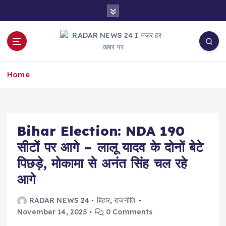
S
k
i
p
t
नज़र हर खबर पर
o
Home
c
o
n
t
e
Bihar Election: NDA 190
n
सीटों पर आगे – लालू यादव के दोनों बेटे
t
पिछड़े, मोकामा से अनंत सिंह चल रहे
आगे
RADAR NEWS 24
बिहार
,
राजनीति
November 14, 2025
0 Comments