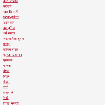
कोर्ट-कचहरी
कोल्हान
खेल खिलाड़ी
घटना-दुर्घटना
ड्रीम होम
देश दुनिया
धर्म समाज
नगरपालिका चुनाव
पलामू
पश्चिम बंगाल
पुरस्कार/सम्मान
प्रमंडल
फीचर्स
बंगाल
बिहार
मौसम
रांची
राजनीति
रेलवे
विदाई समारोह