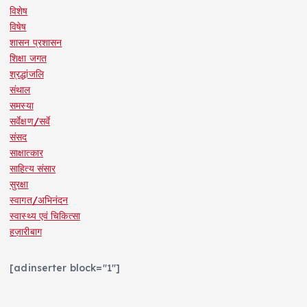
विशेष
विषेष
शासन प्रशासन
शिक्षा जगत
श्रद्धांजलि
संथाल
समस्या
सर्वेक्षण/सर्वे
संसद
साक्षात्कार
साहित्य संसार
सुरक्षा
स्वागत/अभिनंदन
स्वास्थ्य एवं चिकित्सा
हज़ारीबाग
[adinserter block="1"]