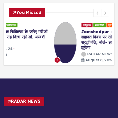
You Missed
कोल्हान
राजनीति
श्रद्धांजलि
स्वागत/अभिनंदन
ों
Jamshedpur : शहीद निर्मल महतो के 39वें
ी
शहादत दिवस पर सीएम हेमंत सोरेन ने दी
श्रद्धांजलि, बोले- झारखंड न कभी झुका है, न
झुकेगा
RADAR NEWS 24
August 8, 2026
3
RADAR NEWS