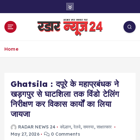
S
k
i
p
t
o
नज़र हर खबर पर
c
Home
o
n
t
e
Ghatsila : दपूरे के महाप्रबंधक ने
n
t
खड़गपुर से घाटशिला तक विंडो टेलिंग
निरीक्षण कर विकास कार्यों का लिया
जायजा
RADAR NEWS 24
कोल्हान
,
रेलवे
,
समस्या
,
साक्षात्कार
May 27, 2026
0 Comments