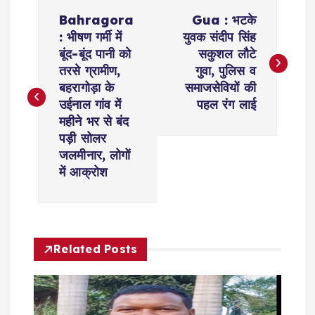
P
Bahragora
Gua : भटके
o
: भीषण गर्मी में
युवक संदीप सिंह
बूंद-बूंद पानी को
सकुशल लौटे
s
तरसे ग्रामीण,
गुवा, पुलिस व
बहरागोड़ा के
समाजसेवियों की
t
उईनाल गांव में
पहल रंग लाई
महीने भर से बंद
n
पड़ी सोलर
जलमीनार, लोगों
a
में आक्रोश
v
i
Related Posts
g