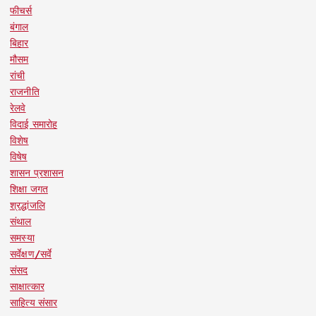
फीचर्स
बंगाल
बिहार
मौसम
रांची
राजनीति
रेलवे
विदाई समारोह
विशेष
विषेष
शासन प्रशासन
शिक्षा जगत
श्रद्धांजलि
संथाल
समस्या
सर्वेक्षण/सर्वे
संसद
साक्षात्कार
साहित्य संसार