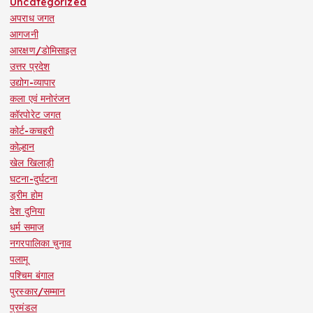
Uncategorized
अपराध जगत
आगजनी
आरक्षण/डोमिसाइल
उत्तर प्रदेश
उद्योग-व्यापार
कला एवं मनोरंजन
कॉरपोरेट जगत
कोर्ट-कचहरी
कोल्हान
खेल खिलाड़ी
घटना-दुर्घटना
ड्रीम होम
देश दुनिया
धर्म समाज
नगरपालिका चुनाव
पलामू
पश्चिम बंगाल
पुरस्कार/सम्मान
प्रमंडल