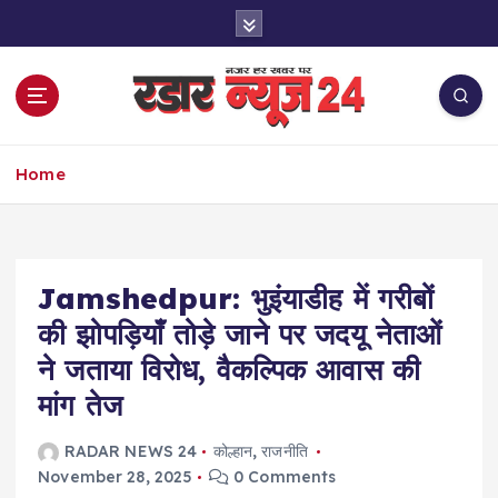
S
k
i
p
t
o
नज़र हर खबर पर
c
Home
o
n
t
e
Jamshedpur: भुइंयाडीह में गरीबों
n
t
की झोपड़ियाँ तोड़े जाने पर जदयू नेताओं
ने जताया विरोध, वैकल्पिक आवास की
मांग तेज
RADAR NEWS 24
कोल्हान
,
राजनीति
November 28, 2025
0 Comments