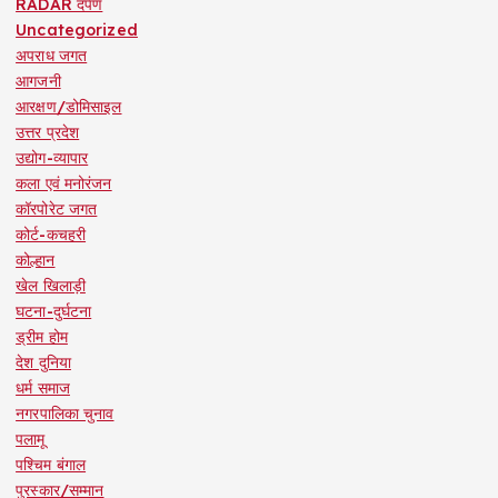
RADAR दर्पण
Uncategorized
अपराध जगत
आगजनी
आरक्षण/डोमिसाइल
उत्तर प्रदेश
उद्योग-व्यापार
कला एवं मनोरंजन
कॉरपोरेट जगत
कोर्ट-कचहरी
कोल्हान
खेल खिलाड़ी
घटना-दुर्घटना
ड्रीम होम
देश दुनिया
धर्म समाज
नगरपालिका चुनाव
पलामू
पश्चिम बंगाल
पुरस्कार/सम्मान