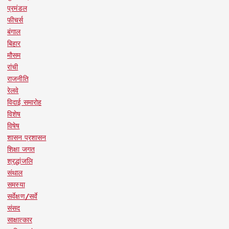
प्रमंडल
फीचर्स
बंगाल
बिहार
मौसम
रांची
राजनीति
रेलवे
विदाई समारोह
विशेष
विषेष
शासन प्रशासन
शिक्षा जगत
श्रद्धांजलि
संथाल
समस्या
सर्वेक्षण/सर्वे
संसद
साक्षात्कार