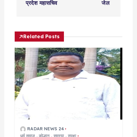
t
प्रदेश महासचिव
जेल
n
a
Related Posts
v
i
g
a
t
i
RADAR NEWS 24
धर्म समाज
,
कोल्हान
,
समस्या
,
सुरक्षा