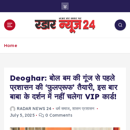
S
k
i
p
t
o
नज़र हर खबर पर
c
Home
o
n
t
e
Deoghar: बोल बम की गूंज से पहले
n
t
प्रशासन की ‘फुलप्रूफ’ तैयारी, इस बार
बाबा के दर्शन में नहीं चलेगा VIP कार्ड!
RADAR NEWS 24
धर्म समाज
,
शासन प्रशासन
July 5, 2025
0 Comments