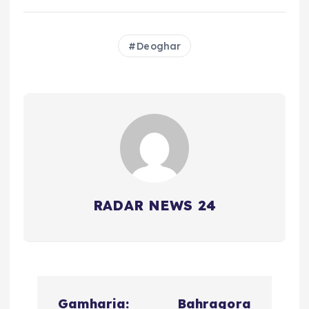
Deoghar
RADAR NEWS 24
P
Gamharia:
Bahragora