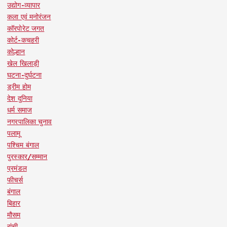
उद्योग-व्यापार
कला एवं मनोरंजन
कॉरपोरेट जगत
कोर्ट-कचहरी
कोल्हान
खेल खिलाड़ी
घटना-दुर्घटना
ड्रीम होम
देश दुनिया
धर्म समाज
नगरपालिका चुनाव
पलामू
पश्चिम बंगाल
पुरस्कार/सम्मान
प्रमंडल
फीचर्स
बंगाल
बिहार
मौसम
रांची