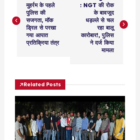
o
मुहर्रम के पहले
: NGT की रोक
पुलिस की
के बावजूद
s
सजगता, मॉक
धड़ल्ले से चल
ड्रिल से परखा
रहा बालू
t
गया आपात
कारोबार!, पुलिस
प्रतिक्रिया तंत्र
ने दर्ज किया
n
मामला
a
v
Related Posts
i
g
a