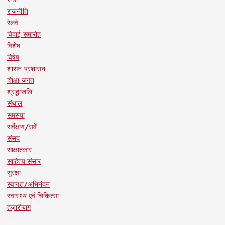
राजनीति
रेलवे
विदाई समारोह
विशेष
विषेष
शासन प्रशासन
शिक्षा जगत
श्रद्धांजलि
संथाल
समस्या
सर्वेक्षण/सर्वे
संसद
साक्षात्कार
साहित्य संसार
सुरक्षा
स्वागत/अभिनंदन
स्वास्थ्य एवं चिकित्सा
हज़ारीबाग