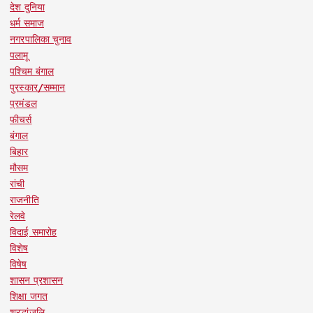
देश दुनिया
धर्म समाज
नगरपालिका चुनाव
पलामू
पश्चिम बंगाल
पुरस्कार/सम्मान
प्रमंडल
फीचर्स
बंगाल
बिहार
मौसम
रांची
राजनीति
रेलवे
विदाई समारोह
विशेष
विषेष
शासन प्रशासन
शिक्षा जगत
श्रद्धांजलि