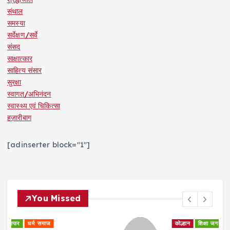
संथाल
समस्या
सर्वेक्षण/सर्वे
संसद
साक्षात्कार
साहित्य संसार
सुरक्षा
स्वागत/अभिनंदन
स्वास्थ्य एवं चिकित्सा
हज़ारीबाग
[adinserter block="1"]
You Missed
कोल्हान
शिक्षा जगत
साक्षात्कार