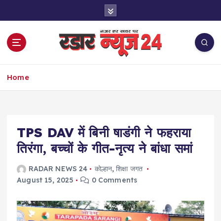
S
k
i
p
t
o
नज़र हर खबर पर
c
Home
o
n
t
e
TPS DAV में बिनी षाडंगी ने फहराया
n
t
तिरंगा, बच्चों के गीत-नृत्य ने बांधा समां
RADAR NEWS 24
कोल्हान
,
शिक्षा जगत
August 15, 2025
0 Comments