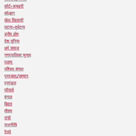
कोर्ट-कचहरी
कोल्हान
खेल खिलाड़ी
घटना-दुर्घटना
ड्रीम होम
देश दुनिया
धर्म समाज
नगरपालिका चुनाव
पलामू
पश्चिम बंगाल
पुरस्कार/सम्मान
प्रमंडल
फीचर्स
बंगाल
बिहार
मौसम
रांची
राजनीति
रेलवे