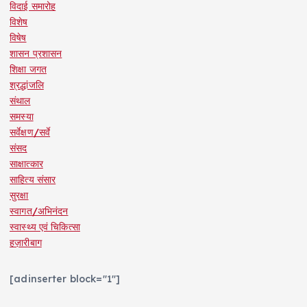
विदाई समारोह
विशेष
विषेष
शासन प्रशासन
शिक्षा जगत
श्रद्धांजलि
संथाल
समस्या
सर्वेक्षण/सर्वे
संसद
साक्षात्कार
साहित्य संसार
सुरक्षा
स्वागत/अभिनंदन
स्वास्थ्य एवं चिकित्सा
हज़ारीबाग
[adinserter block="1"]