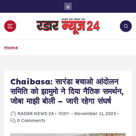
S
k
i
p
t
o
नज़र हर खबर पर
c
Home
o
n
t
e
Chaibasa: सारंडा बचाओ आंदोलन
n
t
समिति को झामुमो ने दिया नैतिक समर्थन,
जोबा माझी बोली – जारी रहेगा संघर्ष
RADAR NEWS 24
कोल्हान
November 11, 2025
0 Comments