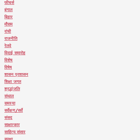
फीचर्स
बंगाल
बिहार
मौसम
रांची
राजनीति
रेलवे
विदाई समारोह
विशेष
विषेष
शासन प्रशासन
शिक्षा जगत
श्रद्धांजलि
संथाल
समस्या
सर्वेक्षण/सर्वे
संसद
साक्षात्कार
साहित्य संसार
सुरक्षा