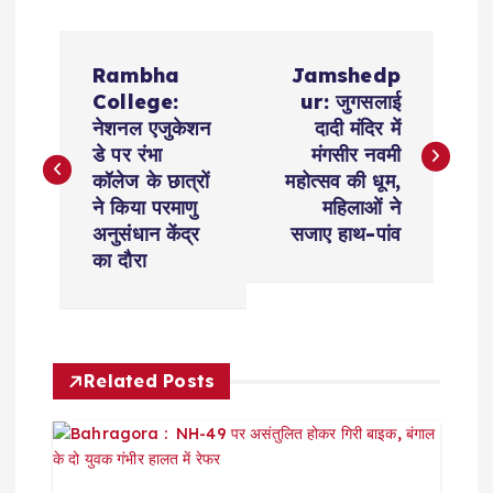
P
Rambha
Jamshedp
o
College:
ur: जुगसलाई
नेशनल एजुकेशन
दादी मंदिर में
s
डे पर रंभा
मंगसीर नवमी
कॉलेज के छात्रों
महोत्सव की धूम,
t
ने किया परमाणु
महिलाओं ने
अनुसंधान केंद्र
सजाए हाथ-पांव
n
का दौरा
a
v
Related Posts
i
g