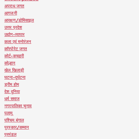
अपराध जगत
आगजनी
आरक्षण/डोमिसाइल
उत्तर प्रदेश
उद्योग-व्यापार
कला एवं मनोरंजन
कॉरपोरेट जगत
कोर्ट-कचहरी
कोल्हान
खेल खिलाड़ी
घटना-दुर्घटना
ड्रीम होम
देश दुनिया
धर्म समाज
नगरपालिका चुनाव
पलामू
पश्चिम बंगाल
पुरस्कार/सम्मान
प्रमंडल