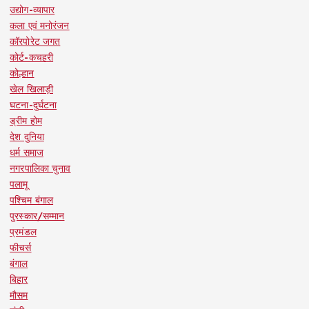
उद्योग-व्यापार
कला एवं मनोरंजन
कॉरपोरेट जगत
कोर्ट-कचहरी
कोल्हान
खेल खिलाड़ी
घटना-दुर्घटना
ड्रीम होम
देश दुनिया
धर्म समाज
नगरपालिका चुनाव
पलामू
पश्चिम बंगाल
पुरस्कार/सम्मान
प्रमंडल
फीचर्स
बंगाल
बिहार
मौसम