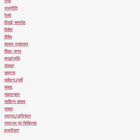
रांची
राजनीति
रेलवे
विदाई समारोह
विशेष
विषेष
शासन प्रशासन
शिक्षा जगत
श्रद्धांजलि
संथाल
समस्या
सर्वेक्षण/सर्वे
संसद
साक्षात्कार
साहित्य संसार
सुरक्षा
स्वागत/अभिनंदन
स्वास्थ्य एवं चिकित्सा
हज़ारीबाग