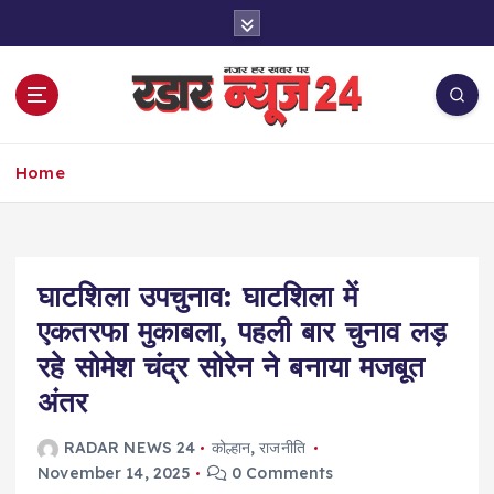
S
k
i
p
t
o
नज़र हर खबर पर
c
Home
o
n
t
e
घाटशिला उपचुनाव: घाटशिला में
n
t
एकतरफा मुकाबला, पहली बार चुनाव लड़
रहे सोमेश चंद्र सोरेन ने बनाया मजबूत
अंतर
RADAR NEWS 24
कोल्हान
,
राजनीति
November 14, 2025
0 Comments