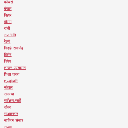
फीचर्स
बंगाल
बिहार
मौसम
रांची
राजनीति
रेलवे
विदाई समारोह
विशेष
विषेष
शासन प्रशासन
शिक्षा जगत
श्रद्धांजलि
संथाल
समस्या
सर्वेक्षण/सर्वे
संसद
साक्षात्कार
साहित्य संसार
सुरक्षा