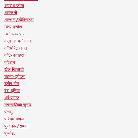
अपराध जगत
आगजनी
आरक्षण/डोमिसाइल
उत्तर प्रदेश
उद्योग-व्यापार
कला एवं मनोरंजन
कॉरपोरेट जगत
कोर्ट-कचहरी
कोल्हान
खेल खिलाड़ी
घटना-दुर्घटना
ड्रीम होम
देश दुनिया
धर्म समाज
नगरपालिका चुनाव
पलामू
पश्चिम बंगाल
पुरस्कार/सम्मान
प्रमंडल