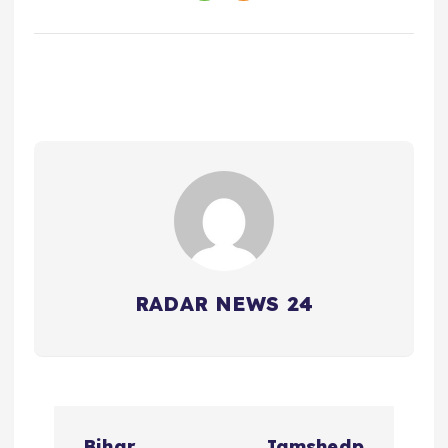
RADAR NEWS 24
P
Bihar
Jamshedp