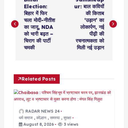
o
Election:
ur: बाल कवियों
बिहार में फिर
की किताब
s
चला मोदी-नीतीश
‘उड़ान’ का
का जादू, NDA
लोकार्पण, नई
t
को भारी बढ़त –
पीढ़ी की
चिराग की पार्टी
रचनात्मकता को
n
चमकी
मिली नई उड़ान
a
v
Related Posts
i
g
RADAR NEWS 24
a
धर्म समाज
,
कोल्हान
,
समस्या
,
सुरक्षा
August 8, 2026
3 views