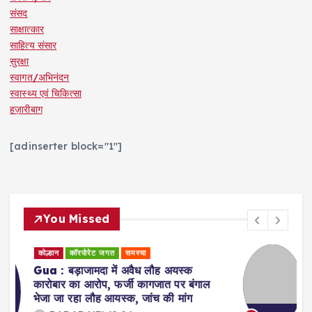
संसद
साक्षात्कार
साहित्य संसार
सुरक्षा
स्वागत/अभिनंदन
स्वास्थ्य एवं चिकित्सा
हज़ारीबाग
[adinserter block="1"]
You Missed
कोल्हान
राजनीति
Jamshedpur : युवा शक्ति ही झारखंड के
भविष्य की दिशा तय करेगी : सुदेश कुमार महतो
RADAR NEWS 24