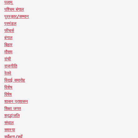
पलामू
पश्चिम बंगाल
पुरस्कार/सम्मान
प्रमंडल
फीचर्स
बंगाल
बिहार
मौसम
रांची
राजनीति
रेलवे
विदाई समारोह
विशेष
विषेष
शासन प्रशासन
शिक्षा जगत
श्रद्धांजलि
संथाल
समस्या
सर्वेक्षण/सर्वे