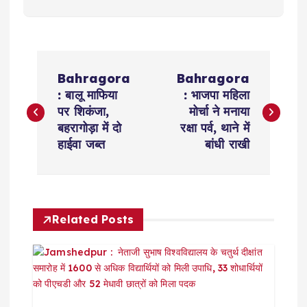
P
Bahragora
Bahragora
o
: बालू माफिया
: भाजपा महिला
पर शिकंजा,
मोर्चा ने मनाया
s
बहरागोड़ा में दो
रक्षा पर्व, थाने में
हाईवा जब्त
बांधी राखी
t
n
Related Posts
a
v
i