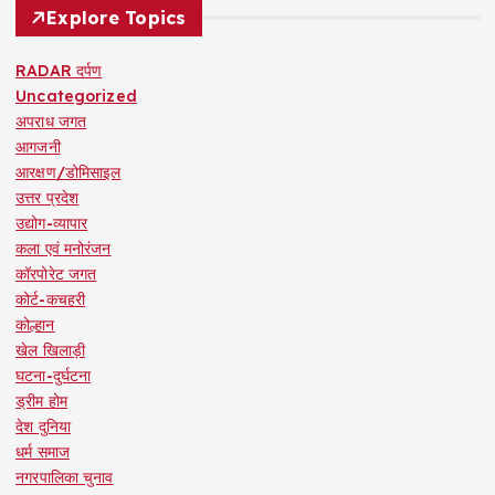
Explore Topics
RADAR दर्पण
Uncategorized
अपराध जगत
आगजनी
आरक्षण/डोमिसाइल
उत्तर प्रदेश
उद्योग-व्यापार
कला एवं मनोरंजन
कॉरपोरेट जगत
कोर्ट-कचहरी
कोल्हान
खेल खिलाड़ी
घटना-दुर्घटना
ड्रीम होम
देश दुनिया
धर्म समाज
नगरपालिका चुनाव