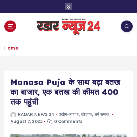
S
k
i
p
t
o
नज़र हर खबर पर
c
Home
o
n
t
e
Manasa Puja के साथ बढ़ा बतख
n
t
का बाजार, एक बतख की कीमत 400
तक पहुंची
RADAR NEWS 24
उद्योग-व्यापार
,
कोल्हान
,
धर्म समाज
August 7, 2025
0 Comments