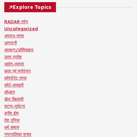
Explore Topics
RADAR दर्पण
Uncategorized
अपराध जगत
आगजनी
आरक्षण/डोमिसाइल
उत्तर प्रदेश
उद्योग-व्यापार
कला एवं मनोरंजन
कॉरपोरेट जगत
कोर्ट-कचहरी
कोल्हान
खेल खिलाड़ी
घटना-दुर्घटना
ड्रीम होम
देश दुनिया
धर्म समाज
नगरपालिका चुनाव