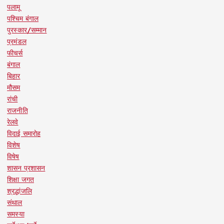
पलामू
पश्चिम बंगाल
पुरस्कार/सम्मान
प्रमंडल
फीचर्स
बंगाल
बिहार
मौसम
रांची
राजनीति
रेलवे
विदाई समारोह
विशेष
विषेष
शासन प्रशासन
शिक्षा जगत
श्रद्धांजलि
संथाल
समस्या