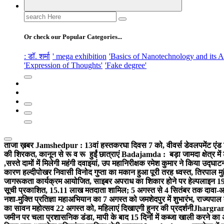
Search
for:
Or check our Popular Categories...
: डॉ. शर्मा
' mega exhibition
'Basics of Nanotechnology and its A
'Expression of Thoughts'
'Fake degree'
ताजा ख़बर
Jamshedpur : 13वां हस्तकरघा दिवस 7 को, वीवर्स डेवलपमेंट एंड 
की शिरकत, कानून से रू व रू हुईं छात्राएं
Badajamda : बड़ा जामदा क्षेत्र में 
,सस्ते दामों में मिलेगी महंगी दवाइयां, उप महानिरीक्षक रमेश कुमार ने किया उद्घाट
कारण हल्दीपोखर निवासी विनोद गुप्ता का मकान हुआ पूरी तरह ध्वस्त, तिरपाल मु
जागरूकता कार्यक्रम आयोजित, साइबर अपराध का शिकार होने पर हेल्पलाइन 19
सूची प्रकाशित, 15.11 लाख मतदाता शामिल; 5 अगस्त से 4 सितंबर तक दावा-आ
नशा-मुक्ति प्रतिज्ञा महाअभियान का 7 अगस्त को जमशेदपुर में शुभारंभ, राज्यपाल 
का सावन महोत्सव 22 अगस्त को, महिलाएं दिखाएगी हुनर की प्रदर्शनी
Jhargram :
जमीन पर चला प्रशासनिक डंडा, मापी के बाद 15 दिनों में कब्जा खाली करने का 