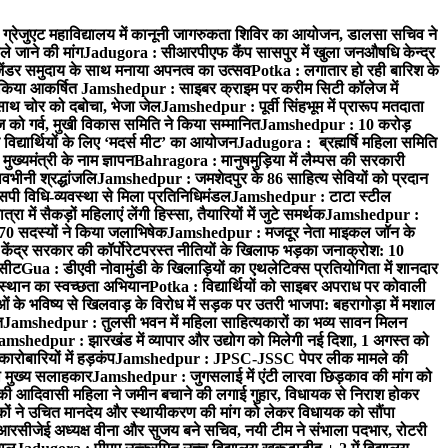
्रेजुएट महाविद्यालय में कानूनी जागरुकता शिविर का आयोजन, डालसा सचिव ने
ले जाने की मांग
Jadugora : सीआरपीएफ कैंप सासपुर में खुला जनऔषधि केन्द्र
जेंडर समुदाय के साथ मनाया अपनत्व का उत्सव
Potka : लगातार हो रही बारिश के
े किया आकर्षित
Jamshedpur : साइबर क्राइम पर करीम सिटी कॉलेज में
साथ चोर को दबोचा, भेजा जेल
Jamshedpur : पूर्वी सिंहभूम में प्रारूप मतदाता
ो गर्व, मुखी विकास समिति ने किया सम्मानित
Jamshedpur : 10 करोड़
 विद्यार्थियों के लिए ‘मदर्स मीट’ का आयोजन
Jadugora : ब्रह्मर्षि महिला समिति
ख्यमंत्री के नाम ज्ञापन
Bahragora : मानुषमुड़िया में लैम्पस की सरकारी
वभीनी श्रद्धांजलि
Jamshedpur : जमशेदपुर के 86 साहित्य सेवियों को प्रदान
पी विधि-व्यवस्था से मिला प्रतिनिधिमंडल
Jamshedpur : टाटा स्टील
ें सैकड़ों महिलाएं लेंगी हिस्सा, तैयारियों में जुटे समर्थक
Jamshedpur :
े 70 सदस्यों ने किया जलाभिषेक
Jamshedpur : मजदूर नेता माइकल जॉन के
ेंद्र सरकार की कॉर्पोरेटपरस्त नीतियों के खिलाफ भड़का जनाक्रोश: 10
 सीट
Gua : डीएवी नोवामुंडी के खिलाड़ियों का एथलेटिक्स प्रतियोगिता में शानदार
ंस्थान का स्वच्छता अभियान
Potka : विद्यार्थियों को साइबर अपराध पर कोवाली
 के भविष्य से खिलवाड़ के विरोध में सड़क पर उतरी भाजपा: बहरागोड़ा में मशाल
त
Jamshedpur : तुलसी भवन में महिला साहित्यकारों का भव्य सावन मिलन
amshedpur : झारखंड में व्यापार और उद्योग को मिलेगी नई दिशा, 1 अगस्त को
ारोबारियों में हड़कंप
Jamshedpur : JPSC-JSSC पेपर लीक मामले की
का मुख्य सलाहकार
Jamshedpur : जुगसलाई में एंटी लारवा छिड़काव की मांग को
की आदिवासी महिला ने जमीन बचाने की लगाई गुहार, विधायक से निराश होकर
ं ने उचित मानदेय और स्थायीकरण की मांग को लेकर विधायक को सौंपा
सीजेई अध्यक्ष वीना और सुजय बने सचिव, नयी टीम ने संभाला पदभार, रोटरी