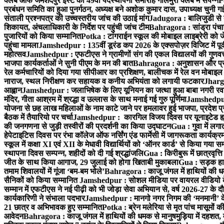
क्लब ऑफ जमशेदपुर ईस्ट का 49वाँ पदस्थापना समारोह गोलमुरी क्लब में संपन्न
P
प्रबंधन समिति का हुआ पुनर्गठन, अध्यक्ष बने अशोक कुमार दास, उपाध्यक्ष चुनी गई
संताली प्रश्नपत्र की उच्चस्तरीय जांच की उठाई मांग
Jadugora : बालिजुडी से 
शिकायत, अंचलाधिकारी के निर्देश पर पहुंची जांच टीम
Bahragora : सांड्रा पंच
पुजारियों को किया सम्मानित
Potka : टांगराईन स्कूल की मोबाइल लाइब्रेरी को ज
पहुंचा मामला
Jamshedpur : 135वीं डूरंड कप 2026 के एक्सपोज़र विजिट में पूर्वी
महोत्सव
Jamshedpur : एफटीएस ने ग्रामीणों संग की एकल विद्यालयों की गुणवत्ता
भाजपा कार्यकर्ताओं ने सुनी पीएम के मन की बात
Bahragora : अनुशासन और प्रतिभ
रेल कर्मचारियों को दिया गया सीपीआर का प्रशिक्षण, बालीचक में रेल वन मोबाइ
नाराज, स्थल निरीक्षण कर सहायक व कनीय अभियंता को लगायी फटकार
Jhargr
आह्वान
Jamshedpur : जलाभिषेक के लिए यूनियन का जत्था हुआ बाबा नगरी रव
मंदिर, गीता आश्रम में श्रद्धा व उल्लास के साथ मनाई गई गुरु पूर्णिमा
Jamshedpur :
योजना से छह लाख महिलाओं के नाम काटे जाने पर हमलावर हुई भाजपा, प्रदेश प्र
बैठक में तैयारियो पर चर्चा
Jamshedpur : कारगिल विजय दिवस पर यूनाइटेड ह्यूमन
की जनगणना से जुड़ी तस्वीरों की प्रदर्शनी का किया उद्घाटन
Gua : गुवा में लग
हेपेटाइटिस दिवस पर रंभा कॉलेज ऑफ नर्सिंग एंड फार्मेसी में जागरूकता कार्य
स्कूल में कक्षा XI एवं XII के मेधावी विद्यार्थियों को ‘ऑनर कार्ड’ से किया गया स
स्थापना दिवस सम्पन्न, शहीदों को दी गई श्रद्धांजलि
Gua : किरीबुरू में छात्रवृत्
जीत के साथ किया आगाज, 29 जुलाई को होगा खिताबी मुकाबला
Gua : सड़क हाद
तमाम शिवालयों में गूंजा ‘बम-बम भोले’
Bahragora : काजू जंगल में हाथियों की धम
सैनिकों को किया सम्मानित
Jamshedpur : सोशल मीडिया पर वायरल वीडियो के 
सम्मान में एफटीएस ने नई पीढ़ी को भी जोड़ा सेवा अभियान से, वर्ष 2026-27 के दौ
कार्यकारिणी ने संभाला पदभार
Jamshedpur : मानगो नगर निगम की ‘मनमानी’ के ख
21 छात्र व अभिभावक हुए सम्मानित
Potka : ब्रेन मलेरिया से मृत पांच मासूमों की
आवेदन
Bahragora : काजू जंगल में हाथियों की धमक से मानुषमुड़िया में दहशत,