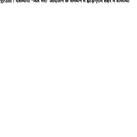
ram : देशव्यापी ‘जेल भरो’ आंदोलन के समर्थन में झाड़ग्राम शहर में वामपंथी