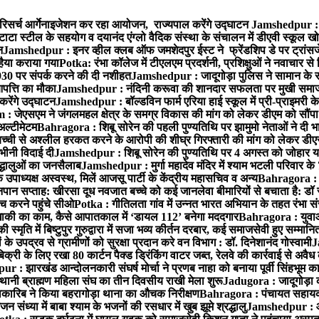
रिसर्च आर्गेनाइजेशन कर रहा आयोजन, राज्यपाल करेंगे उद्घाटन
Jamshedpur : ग
टाटा स्टील के सहयोग व दयानंद एंग्लो वैदिक संस्था के संचालन में डीएवी स्कूल खो
न
Jamshedpur : इनर व्हील क्लब ऑफ जमशेदपुर ईस्ट ने फ्रेंडशिप डे पर ट्रांस
हैया कराया गया
Potka: रंभा कॉलेज में टीएलएम प्रदर्शनी, प्रशिक्षुओं ने नवाचार स
30 पर संपर्क करने की दी नशीहत
Jamshedpur : जादूगोड़ा पुलिस ने सामान के 
पत्ति का मौका
Jamshedpur : नंदिनी करूवा की शानदार सफलता पर मुखी समाज क
करेंगे उद्घाटन
Jamshedpur : बॉल्डविन फार्म एरिया हाई स्कूल में प्री-प्राइमरी के
 जेएसएम ने जंगलमहल क्षेत्र के समग्र विकास की मांग को लेकर डीएम को सौंपा मु
अल्टीमेटम
Bahragora : शिबू सोरेन की पहली पुण्यतिथि पर झामुमो नेताओं ने दी भा
बच्ची से अश्लील हरकत करने के आरोपी की शीघ्र गिरफ्तारी की मांग को लेकर डीएस
वभीनी विदाई दी
Jamshedpur : शिबू सोरेन की पुण्यतिथि पर 4 अगस्त को जोहार यात्रा म
रद्धालुओं का जनसैलाब
Jamshedpur : मुर्गा महादेव मंदिर में श्याम भटली परिवार क
पाध्यक्ष अस्वस्थ, मिलें आजसू पार्टी के केंद्रीय महासचिव व अन्य
Bahragora : क
तनपान सप्ताह: खीरसा दूध नवजात बच्चे को कई जानलेवा बीमारियों से बचाता है: डॉ
 करने पहुंचे सीओ
Potka : गीतिलता गांव में उन्नत भारत अभियान के तहत रंभा स
ाकी का काम, कैसे आपातकाल में ‘डायल 112’ बनेगा मददगार
Bahragora : युवाओं
ृति में बिष्टुपुर गुरुद्वारा में सजा भव्य कीर्तन दरबार, कई समाजसेवी हुए सम्मानि
 उपद्रव से ग्रामीणों को सुरक्षा प्रदान करे वन विभाग : डॉ. दिनेशानंद गोस्वामी
J
री के लिए रखा 80 कार्टन पैक्ड ड्रिंकिंग वाटर जब्त, रेलवे की कार्रवाई से अवैध क
 : झारखंड आन्दोलनकारी संघर्ष मोर्चा ने प्रणब नाहा को बनाया पूर्वी सिंहभूम 
ानी ब्राह्मण महिला संघ का तीन दिवसीय राखी मेला शुरू
Jadugora : जादूगोड़ा 
ारिब ने किया बहरागोड़ा थाना का औचक निरीक्षण
Bahragora : पंचायत सहायको
ंध्या में बाबा श्याम के भजनों की रसधार में खुब झूमे श्रद्धालु
Jamshedpur : आर