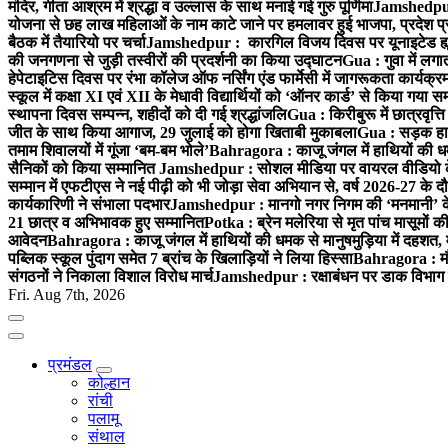
मंदिर, गीता आश्रम में श्रद्धा व उल्लास के साथ मनाई गई गुरु पूर्णिमा
Jamshedpur :
योजना से छह लाख महिलाओं के नाम काटे जाने पर हमलावर हुई भाजपा, प्रदेश प्र
बैठक में तैयारियो पर चर्चा
Jamshedpur : कारगिल विजय दिवस पर यूनाइटेड ह्यूमन
की जनगणना से जुड़ी तस्वीरों की प्रदर्शनी का किया उद्घाटन
Gua : गुवा में लग
हेपेटाइटिस दिवस पर रंभा कॉलेज ऑफ नर्सिंग एंड फार्मेसी में जागरूकता कार्य
स्कूल में कक्षा XI एवं XII के मेधावी विद्यार्थियों को ‘ऑनर कार्ड’ से किया गया स
स्थापना दिवस सम्पन्न, शहीदों को दी गई श्रद्धांजलि
Gua : किरीबुरू में छात्रवृत्
जीत के साथ किया आगाज, 29 जुलाई को होगा खिताबी मुकाबला
Gua : सड़क हाद
तमाम शिवालयों में गूंजा ‘बम-बम भोले’
Bahragora : काजू जंगल में हाथियों की धम
सैनिकों को किया सम्मानित
Jamshedpur : सोशल मीडिया पर वायरल वीडियो के 
सम्मान में एफटीएस ने नई पीढ़ी को भी जोड़ा सेवा अभियान से, वर्ष 2026-27 के दौ
कार्यकारिणी ने संभाला पदभार
Jamshedpur : मानगो नगर निगम की ‘मनमानी’ के ख
21 छात्र व अभिभावक हुए सम्मानित
Potka : ब्रेन मलेरिया से मृत पांच मासूमों की
आवेदन
Bahragora : काजू जंगल में हाथियों की धमक से मानुषमुड़िया में दहशत,
पब्लिक स्कूल पुंदाग समेत 7 ब्रांच के खिलाड़ियों ने लिया हिस्सा
Bahragora : मौदा
संगठनों ने निकाला विशाल विरोध मार्च
Jamshedpur : रक्षाबंधन पर डाक विभाग क
Fri. Aug 7th, 2026
प्रमंडल
कोल्हान
रांची
पलामू
संथाल