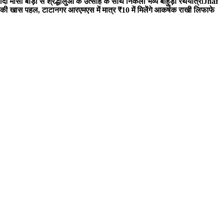
 मौसी बाड़ी से श्रद्धालुओं के उत्साह के साथ निकली भव्य बाहुड़ा रथयात्रा
Jharg
ी खास पहल, टाटानगर आरएमएस में मात्र ₹10 में मिलेंगे आकर्षक राखी लिफाफे