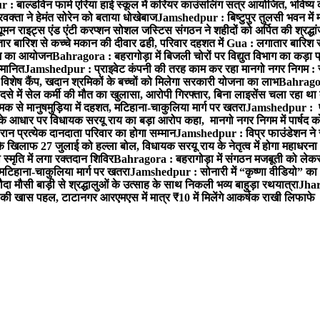
 बाल्डविन फार्म एरिया हाई स्कूल में करियर काउंसलिंग सत्र आयोजित, भविष्य की राह
वक्ता ने हेमंत सोरेन को बताया धोखेबाज
Jamshedpur : बिष्टुपुर तुलसी भवन में 
 राइट्स एंड एंटी करप्शन सोशल जस्टिस संगठन ने शहीदों को अर्पित की श्रद्धा
ातार बारिश से कच्चे मकान की दीवार ढही, परिवार दहशत में
Gua : लगातार बारिश से
क्रम का आयोजन
Bahragora : बहरागोड़ा में बिजली चोरों पर विद्युत विभाग का कड़ा 
म्मानित
Jamshedpur : प्राइवेट कंपनी की तरह काम कर रहा मानगो नगर निगम : 
ति विशेष कैंप, खदान श्रमिकों के बच्चों को मिलेगा सरकारी योजना का लाभ
Bahragora
से में सेल कर्मी की मौत का खुलासा, आरोपी गिरफ्तार, बिना लाइसेंस चला रहा था
क से मानुषमुड़िया में दहशत, मटिहाना-चाकुलिया मार्ग पर खतरा
Jamshedpur : पूर्
आधार पर विधायक सरयू राय का बड़ा आरोप कहा, मानगो नगर निगम में पार्षद क
रान प्रत्येक दानदाता परिवार का होगा सम्मान
Jamshedpur : विप्र फाउंडेशन ने 
िलाफ 27 जुलाई को हल्ला बोल, विधायक सरयू राय के नेतृत्व में होगा महाधरना
 स्मृति में लगा रक्तदान शिविर
Bahragora : बहरागोड़ा में संगठन मजबूती को लेकर
 मटिहाना-चाकुलिया मार्ग पर खतरा
Jamshedpur : सोनारी में “कृष्णा वीडियो” क
 मौसी बाड़ी से श्रद्धालुओं के उत्साह के साथ निकली भव्य बाहुड़ा रथयात्रा
Jharg
ी खास पहल, टाटानगर आरएमएस में मात्र ₹10 में मिलेंगे आकर्षक राखी लिफाफे