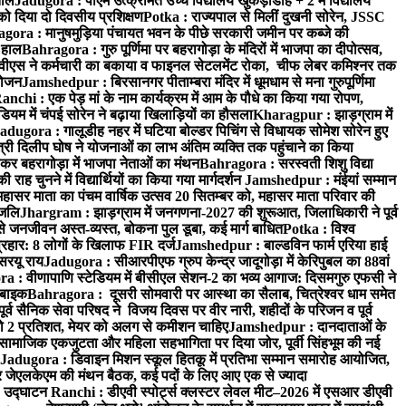
ताल
Jadugora : पीएम उत्क्रमित उच्च विद्यालय खुकड़ाडीह + 2 में विद्यालय
 को दिया दो दिवसीय प्रशिक्षण
Potka : राज्यपाल से मिलीं दुखनी सोरेन, JSSC
ora : मानुषमुड़िया पंचायत भवन के पीछे सरकारी जमीन पर कब्जे की
 हाल
Bahragora : गुरु पूर्णिमा पर बहरागोड़ा के मंदिरों में भाजपा का दीपोत्सव,
ीएस ने कर्मचारी का बकाया व फाइनल सेटलमेंट रोका, चीफ लेबर कमिश्नर तक
आयोजन
Jamshedpur : बिरसानगर पीताम्बरा मंदिर में धूमधाम से मना गुरुपूर्णिमा
anchi : एक पेड़ मां के नाम कार्यक्रम में आम के पौधे का किया गया रोपण,
म में चंपई सोरेन ने बढ़ाया खिलाड़ियों का हौसला
Kharagpur : झाड़ग्राम में
adugora : गालूडीह नहर में घटिया बोल्डर पिचिंग से विधायक सोमेश सोरेन हुए
री दिलीप घोष ने योजनाओं का लाभ अंतिम व्यक्ति तक पहुंचाने का किया
 बहरागोड़ा में भाजपा नेताओं का मंथन
Bahragora : सरस्वती शिशु विद्या
 चुनने में विद्यार्थियों का किया गया मार्गदर्शन
Jamshedpur : मंईयां सम्मान
महासर माता का पंचम वार्षिक उत्सव 20 सितम्बर को, महासर माता परिवार की
ंजलि
Jhargram : झाड़ग्राम में जनगणना-2027 की शुरूआत, जिलाधिकारी ने पूर्व
 जनजीवन अस्त-व्यस्त, बोकना पुल डूबा, कई मार्ग बाधित
Potka : विश्व
प्रहार: 8 लोगों के खिलाफ FIR दर्ज
Jamshedpur : बाल्डविन फार्म एरिया हाई
सरयू राय
Jadugora : सीआरपीएफ ग्रुप केन्द्र जादूगोड़ा में केरिपुबल का 88वां
 : वीणापाणि स्टेडियम में बीसीएल सेशन-2 का भव्य आगाज: दिसमगुरु एफसी ने
 बाइक
Bahragora : दूसरी सोमवारी पर आस्था का सैलाब, चित्रेश्वर धाम समेत
व सैनिक सेवा परिषद ने विजय दिवस पर वीर नारी, शहीदों के परिजन व पूर्व
ो 2 प्रतिशत, मेयर को अलग से कमीशन चाहिए
Jamshedpur : दानदाताओं के
सामाजिक एकजुटता और महिला सहभागिता पर दिया जोर, पूर्वी सिंहभूम की नई
Jadugora : डिवाइन मिशन स्कूल हितकू में प्रतिभा सम्मान समारोह आयोजित,
 जेएलकेएम की मंथन बैठक, कई पदों के लिए आए एक से ज्यादा
ा उद्घाटन
Ranchi : डीएवी स्पोर्ट्स क्लस्टर लेवल मीट–2026 में एसआर डीएवी