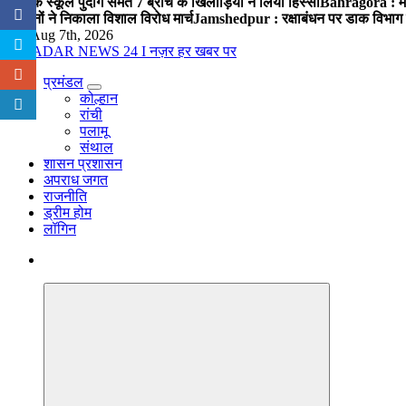
पब्लिक स्कूल पुंदाग समेत 7 ब्रांच के खिलाड़ियों ने लिया हिस्सा
Bahragora : मौदा
संगठनों ने निकाला विशाल विरोध मार्च
Jamshedpur : रक्षाबंधन पर डाक विभाग क
Fri. Aug 7th, 2026
प्रमंडल
नज़र हर खबर पर
कोल्हान
रांची
पलामू
संथाल
शासन प्रशासन
अपराध जगत
राजनीति
ड्रीम होम
लॉगिन