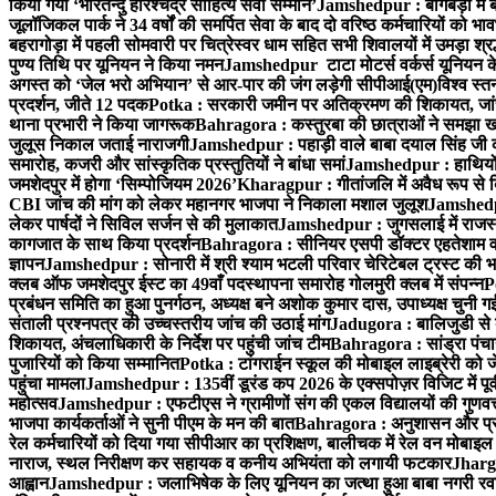
किया गया ‘भारतेन्दु हरिश्चंद्र साहित्य सेवी सम्मान’
Jamshedpur : बागबेड़ा में 
जूलॉजिकल पार्क ने 34 वर्षों की समर्पित सेवा के बाद दो वरिष्ठ कर्मचारियों को भा
बहरागोड़ा में पहली सोमवारी पर चित्रेस्वर धाम सहित सभी शिवालयों में उमड़ा श्
पुण्य तिथि पर यूनियन ने किया नमन
Jamshedpur टाटा मोटर्स वर्कर्स यूनियन के उ
अगस्त को ‘जेल भरो अभियान’ से आर-पार की जंग लड़ेगी सीपीआई(एम)
विश्व स्
प्रदर्शन, जीते 12 पदक
Potka : सरकारी जमीन पर अतिक्रमण की शिकायत, जांच
थाना प्रभारी ने किया जागरूक
Bahragora : कस्तुरबा की छात्राओं ने समझा ख
जुलूस निकाल जताई नाराजगी
Jamshedpur : पहाड़ी वाले बाबा दयाल सिंह जी की स्म
समारोह, कजरी और सांस्कृतिक प्रस्तुतियों ने बांधा समां
Jamshedpur : हाथियों के
जमशेदपुर में होगा ‘सिम्पोजियम 2026’
Kharagpur : गीतांजलि में अवैध रूप से बिक्
CBI जांच की मांग को लेकर महानगर भाजपा ने निकाला मशाल जुलूश
Jamshedpur
लेकर पार्षदों ने सिविल सर्जन से की मुलाकात
Jamshedpur : जुगसलाई में राजस्थ
कागजात के साथ किया प्रदर्शन
Bahragora : सीनियर एसपी डॉक्टर एहतेशाम वक
ज्ञापन
Jamshedpur : सोनारी में श्री श्याम भटली परिवार चेरिटेबल ट्रस्ट की भजन स
क्लब ऑफ जमशेदपुर ईस्ट का 49वाँ पदस्थापना समारोह गोलमुरी क्लब में संपन्न
P
प्रबंधन समिति का हुआ पुनर्गठन, अध्यक्ष बने अशोक कुमार दास, उपाध्यक्ष चुनी गई
संताली प्रश्नपत्र की उच्चस्तरीय जांच की उठाई मांग
Jadugora : बालिजुडी से 
शिकायत, अंचलाधिकारी के निर्देश पर पहुंची जांच टीम
Bahragora : सांड्रा पंच
पुजारियों को किया सम्मानित
Potka : टांगराईन स्कूल की मोबाइल लाइब्रेरी को ज
पहुंचा मामला
Jamshedpur : 135वीं डूरंड कप 2026 के एक्सपोज़र विजिट में पूर्वी
महोत्सव
Jamshedpur : एफटीएस ने ग्रामीणों संग की एकल विद्यालयों की गुणवत्ता
भाजपा कार्यकर्ताओं ने सुनी पीएम के मन की बात
Bahragora : अनुशासन और प्रतिभ
रेल कर्मचारियों को दिया गया सीपीआर का प्रशिक्षण, बालीचक में रेल वन मोबाइ
नाराज, स्थल निरीक्षण कर सहायक व कनीय अभियंता को लगायी फटकार
Jhargr
आह्वान
Jamshedpur : जलाभिषेक के लिए यूनियन का जत्था हुआ बाबा नगरी रव