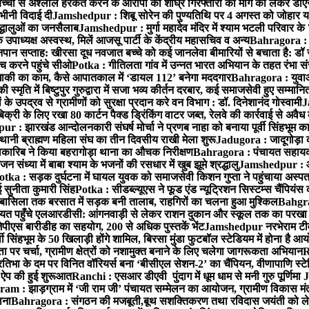
बच्ची से अश्लील हरकत करने के आरोपी की शीघ्र गिरफ्तारी की मांग को लेकर डीएस
वभीनी विदाई दी
Jamshedpur : शिबू सोरेन की पुण्यतिथि पर 4 अगस्त को जोहार यात्रा म
रद्धालुओं का जनसैलाब
Jamshedpur : मुर्गा महादेव मंदिर में श्याम भटली परिवार क
पाध्यक्ष अस्वस्थ, मिलें आजसू पार्टी के केंद्रीय महासचिव व अन्य
Bahragora : क
तनपान सप्ताह: खीरसा दूध नवजात बच्चे को कई जानलेवा बीमारियों से बचाता है: डॉ
 करने पहुंचे सीओ
Potka : गीतिलता गांव में उन्नत भारत अभियान के तहत रंभा स
ाकी का काम, कैसे आपातकाल में ‘डायल 112’ बनेगा मददगार
Bahragora : युवाओं
ृति में बिष्टुपुर गुरुद्वारा में सजा भव्य कीर्तन दरबार, कई समाजसेवी हुए सम्मानि
 उपद्रव से ग्रामीणों को सुरक्षा प्रदान करे वन विभाग : डॉ. दिनेशानंद गोस्वामी
J
री के लिए रखा 80 कार्टन पैक्ड ड्रिंकिंग वाटर जब्त, रेलवे की कार्रवाई से अवैध क
 : झारखंड आन्दोलनकारी संघर्ष मोर्चा ने प्रणब नाहा को बनाया पूर्वी सिंहभूम 
ानी ब्राह्मण महिला संघ का तीन दिवसीय राखी मेला शुरू
Jadugora : जादूगोड़ा 
ारिब ने किया बहरागोड़ा थाना का औचक निरीक्षण
Bahragora : पंचायत सहायको
ंध्या में बाबा श्याम के भजनों की रसधार में खुब झूमे श्रद्धालु
Jamshedpur : आर
otka : सड़क दुर्घटना में घायल युवक को समाजसेवी किशन गुप्ता ने पहुंचाया अस्प
 सुनीता कुमारी सिंह
Potka : सीडब्ल्यूएस ने फूड एंड न्यूट्रिशन सिस्टम्स चैंपियंस
बासिला तक बरसात में सड़क बनी तालाब, राहगिरों का चलना हुआ मुश्किल
Bahgrag
ायत पहुँचे एलआरडीसी: आंगनवाड़ी से लेकर राशन दुकान और स्कूल तक का परखा
ेपीएस बारीडीह का सहयोग, 200 से अधिक पुस्तकें भेंट
Jamshedpur नरभेराम टीव
 सिंहभूम के 50 खिलाड़ी होंगे शामिल, बिरसा मुंडा फुटबॉल स्टेडियम में होना है 
 पर चर्चा, ग्रामीण क्षेत्रों को नशामुक्त बनाने के लिए चलेगा जागरूकता अभियान
R
ा के दम पर विनित वॉरियर्स बना ‘बीसीएल सेशन-2’ का चैंपियन, वीणापाणि स्टेडिय
ल ऐप की हुई शुरूआत
Ranchi : एसआर डीएवी पुंदाग में धूम धाम से मनी गुरु पूर्णिमा
J
am : झाड़ग्राम में ‘जी राम जी’ पंचायत सम्मेलन का आयोजन, ग्रामीण विकास मंत्
ाना
Bahragora : संगठन की मजबूती,बूथ सशक्तिकरण तथा रविदास जयंती को लेकर