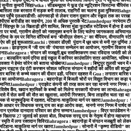
otka : सड़क दुर्घटना में घायल युवक को समाजसेवी किशन गुप्ता ने पहुंचाया अस्प
 सुनीता कुमारी सिंह
Potka : सीडब्ल्यूएस ने फूड एंड न्यूट्रिशन सिस्टम्स चैंपियंस
बासिला तक बरसात में सड़क बनी तालाब, राहगिरों का चलना हुआ मुश्किल
Bahgrag
ायत पहुँचे एलआरडीसी: आंगनवाड़ी से लेकर राशन दुकान और स्कूल तक का परखा
ेपीएस बारीडीह का सहयोग, 200 से अधिक पुस्तकें भेंट
Jamshedpur नरभेराम टीव
 सिंहभूम के 50 खिलाड़ी होंगे शामिल, बिरसा मुंडा फुटबॉल स्टेडियम में होना है 
 पर चर्चा, ग्रामीण क्षेत्रों को नशामुक्त बनाने के लिए चलेगा जागरूकता अभियान
R
ा के दम पर विनित वॉरियर्स बना ‘बीसीएल सेशन-2’ का चैंपियन, वीणापाणि स्टेडिय
ल ऐप की हुई शुरूआत
Ranchi : एसआर डीएवी पुंदाग में धूम धाम से मनी गुरु पूर्णिमा
J
am : झाड़ग्राम में ‘जी राम जी’ पंचायत सम्मेलन का आयोजन, ग्रामीण विकास मंत्
ाना
Bahragora : संगठन की मजबूती,बूथ सशक्तिकरण तथा रविदास जयंती को लेकर
 बाल्डविन फार्म एरिया हाई स्कूल में करियर काउंसलिंग सत्र आयोजित, भविष्य की राह
वक्ता ने हेमंत सोरेन को बताया धोखेबाज
Jamshedpur : बिष्टुपुर तुलसी भवन में 
 राइट्स एंड एंटी करप्शन सोशल जस्टिस संगठन ने शहीदों को अर्पित की श्रद्धा
ातार बारिश से कच्चे मकान की दीवार ढही, परिवार दहशत में
Gua : लगातार बारिश से
क्रम का आयोजन
Bahragora : बहरागोड़ा में बिजली चोरों पर विद्युत विभाग का कड़ा 
म्मानित
Jamshedpur : प्राइवेट कंपनी की तरह काम कर रहा मानगो नगर निगम : 
ति विशेष कैंप, खदान श्रमिकों के बच्चों को मिलेगा सरकारी योजना का लाभ
Bahragora
से में सेल कर्मी की मौत का खुलासा, आरोपी गिरफ्तार, बिना लाइसेंस चला रहा था
क से मानुषमुड़िया में दहशत, मटिहाना-चाकुलिया मार्ग पर खतरा
Jamshedpur : पूर्
आधार पर विधायक सरयू राय का बड़ा आरोप कहा, मानगो नगर निगम में पार्षद क
रान प्रत्येक दानदाता परिवार का होगा सम्मान
Jamshedpur : विप्र फाउंडेशन ने 
िलाफ 27 जुलाई को हल्ला बोल, विधायक सरयू राय के नेतृत्व में होगा महाधरना
 स्मृति में लगा रक्तदान शिविर
Bahragora : बहरागोड़ा में संगठन मजबूती को लेकर
 मटिहाना-चाकुलिया मार्ग पर खतरा
Jamshedpur : सोनारी में “कृष्णा वीडियो” क