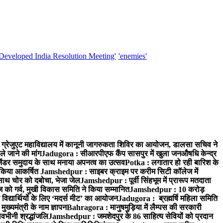
'Developed India Resolution Meeting'
'enemies'
्रेजुएट महाविद्यालय में कानूनी जागरुकता शिविर का आयोजन, डालसा सचिव ने
ले जाने की मांग
Jadugora : सीआरपीएफ कैंप सासपुर में खुला जनऔषधि केन्द्र
जेंडर समुदाय के साथ मनाया अपनत्व का उत्सव
Potka : लगातार हो रही बारिश के
े किया आकर्षित
Jamshedpur : साइबर क्राइम पर करीम सिटी कॉलेज में
साथ चोर को दबोचा, भेजा जेल
Jamshedpur : पूर्वी सिंहभूम में प्रारूप मतदाता
ो गर्व, मुखी विकास समिति ने किया सम्मानित
Jamshedpur : 10 करोड़
 विद्यार्थियों के लिए ‘मदर्स मीट’ का आयोजन
Jadugora : ब्रह्मर्षि महिला समिति
ख्यमंत्री के नाम ज्ञापन
Bahragora : मानुषमुड़िया में लैम्पस की सरकारी
वभीनी श्रद्धांजलि
Jamshedpur : जमशेदपुर के 86 साहित्य सेवियों को प्रदान