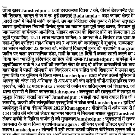
Skip
to
ताजा ख़बर
Jamshedpur : 13वां हस्तकरघा दिवस 7 को, वीवर्स डेवलपमेंट एंड 
content
की शिरकत, कानून से रू व रू हुईं छात्राएं
Badajamda : बड़ा जामदा क्षेत्र में 
,सस्ते दामों में मिलेगी महंगी दवाइयां, उप महानिरीक्षक रमेश कुमार ने किया उद्घाट
कारण हल्दीपोखर निवासी विनोद गुप्ता का मकान हुआ पूरी तरह ध्वस्त, तिरपाल मु
जागरूकता कार्यक्रम आयोजित, साइबर अपराध का शिकार होने पर हेल्पलाइन 19
सूची प्रकाशित, 15.11 लाख मतदाता शामिल; 5 अगस्त से 4 सितंबर तक दावा-आ
नशा-मुक्ति प्रतिज्ञा महाअभियान का 7 अगस्त को जमशेदपुर में शुभारंभ, राज्यपाल 
का सावन महोत्सव 22 अगस्त को, महिलाएं दिखाएगी हुनर की प्रदर्शनी
Jhargram :
जमीन पर चला प्रशासनिक डंडा, मापी के बाद 15 दिनों में कब्जा खाली करने का 
किया गया ‘भारतेन्दु हरिश्चंद्र साहित्य सेवी सम्मान’
Jamshedpur : बागबेड़ा में 
जूलॉजिकल पार्क ने 34 वर्षों की समर्पित सेवा के बाद दो वरिष्ठ कर्मचारियों को भा
बहरागोड़ा में पहली सोमवारी पर चित्रेस्वर धाम सहित सभी शिवालयों में उमड़ा श्
पुण्य तिथि पर यूनियन ने किया नमन
Jamshedpur टाटा मोटर्स वर्कर्स यूनियन के उ
अगस्त को ‘जेल भरो अभियान’ से आर-पार की जंग लड़ेगी सीपीआई(एम)
विश्व स्
प्रदर्शन, जीते 12 पदक
Potka : सरकारी जमीन पर अतिक्रमण की शिकायत, जांच
थाना प्रभारी ने किया जागरूक
Bahragora : कस्तुरबा की छात्राओं ने समझा ख
जुलूस निकाल जताई नाराजगी
Jamshedpur : पहाड़ी वाले बाबा दयाल सिंह जी की स्म
समारोह, कजरी और सांस्कृतिक प्रस्तुतियों ने बांधा समां
Jamshedpur : हाथियों के
जमशेदपुर में होगा ‘सिम्पोजियम 2026’
Kharagpur : गीतांजलि में अवैध रूप से बिक्
CBI जांच की मांग को लेकर महानगर भाजपा ने निकाला मशाल जुलूश
Jamshedpur
लेकर पार्षदों ने सिविल सर्जन से की मुलाकात
Jamshedpur : जुगसलाई में राजस्थ
कागजात के साथ किया प्रदर्शन
Bahragora : सीनियर एसपी डॉक्टर एहतेशाम वक
ज्ञापन
Jamshedpur : सोनारी में श्री श्याम भटली परिवार चेरिटेबल ट्रस्ट की भजन स