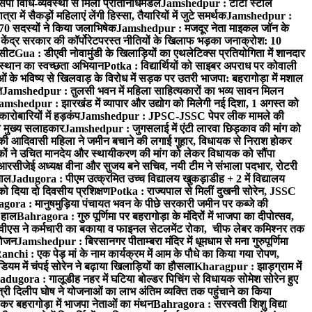
पी विधि-व्यवस्था से मिला प्रतिनिधिमंडल
Jamshedpur : टाटा स्टील
ें सैकड़ों महिलाएं लेंगी हिस्सा, तैयारियों में जुटे समर्थक
Jamshedpur :
े 70 सदस्यों ने किया जलाभिषेक
Jamshedpur : मजदूर नेता माइकल जॉन के
ेंद्र सरकार की कॉर्पोरेटपरस्त नीतियों के खिलाफ भड़का जनाक्रोश: 10
 सीट
Gua : डीएवी नोवामुंडी के खिलाड़ियों का एथलेटिक्स प्रतियोगिता में शानदार
ंस्थान का स्वच्छता अभियान
Potka : विद्यार्थियों को साइबर अपराध पर कोवाली
 के भविष्य से खिलवाड़ के विरोध में सड़क पर उतरी भाजपा: बहरागोड़ा में मशाल
त
Jamshedpur : तुलसी भवन में महिला साहित्यकारों का भव्य सावन मिलन
amshedpur : झारखंड में व्यापार और उद्योग को मिलेगी नई दिशा, 1 अगस्त को
ारोबारियों में हड़कंप
Jamshedpur : JPSC-JSSC पेपर लीक मामले की
का मुख्य सलाहकार
Jamshedpur : जुगसलाई में एंटी लारवा छिड़काव की मांग को
की आदिवासी महिला ने जमीन बचाने की लगाई गुहार, विधायक से निराश होकर
ं ने उचित मानदेय और स्थायीकरण की मांग को लेकर विधायक को सौंपा
सीजेई अध्यक्ष वीना और सुजय बने सचिव, नयी टीम ने संभाला पदभार, रोटरी
ताल
Jadugora : पीएम उत्क्रमित उच्च विद्यालय खुकड़ाडीह + 2 में विद्यालय
 को दिया दो दिवसीय प्रशिक्षण
Potka : राज्यपाल से मिलीं दुखनी सोरेन, JSSC
ora : मानुषमुड़िया पंचायत भवन के पीछे सरकारी जमीन पर कब्जे की
 हाल
Bahragora : गुरु पूर्णिमा पर बहरागोड़ा के मंदिरों में भाजपा का दीपोत्सव,
ीएस ने कर्मचारी का बकाया व फाइनल सेटलमेंट रोका, चीफ लेबर कमिश्नर तक
आयोजन
Jamshedpur : बिरसानगर पीताम्बरा मंदिर में धूमधाम से मना गुरुपूर्णिमा
anchi : एक पेड़ मां के नाम कार्यक्रम में आम के पौधे का किया गया रोपण,
म में चंपई सोरेन ने बढ़ाया खिलाड़ियों का हौसला
Kharagpur : झाड़ग्राम में
adugora : गालूडीह नहर में घटिया बोल्डर पिचिंग से विधायक सोमेश सोरेन हुए
री दिलीप घोष ने योजनाओं का लाभ अंतिम व्यक्ति तक पहुंचाने का किया
 बहरागोड़ा में भाजपा नेताओं का मंथन
Bahragora : सरस्वती शिशु विद्या