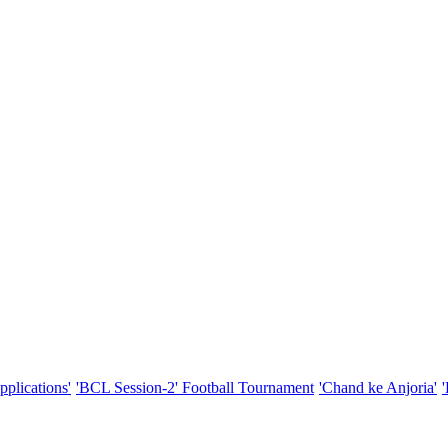
pplications'
'BCL Session-2' Football Tournament
'Chand ke Anjoria'