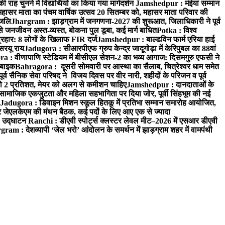
 चुनने में विद्यार्थियों का किया गया मार्गदर्शन
Jamshedpur : मंईयां सम्मान
महासर माता का पंचम वार्षिक उत्सव 20 सितम्बर को, महासर माता परिवार की
ंजलि
Jhargram : झाड़ग्राम में जनगणना-2027 की शुरूआत, जिलाधिकारी ने पूर्व
 जनजीवन अस्त-व्यस्त, बोकना पुल डूबा, कई मार्ग बाधित
Potka : विश्व
प्रहार: 8 लोगों के खिलाफ FIR दर्ज
Jamshedpur : बाल्डविन फार्म एरिया हाई
सरयू राय
Jadugora : सीआरपीएफ ग्रुप केन्द्र जादूगोड़ा में केरिपुबल का 88वां
 : वीणापाणि स्टेडियम में बीसीएल सेशन-2 का भव्य आगाज: दिसमगुरु एफसी ने
 बाइक
Bahragora : दूसरी सोमवारी पर आस्था का सैलाब, चित्रेश्वर धाम समेत
व सैनिक सेवा परिषद ने विजय दिवस पर वीर नारी, शहीदों के परिजन व पूर्व
ो 2 प्रतिशत, मेयर को अलग से कमीशन चाहिए
Jamshedpur : दानदाताओं के
सामाजिक एकजुटता और महिला सहभागिता पर दिया जोर, पूर्वी सिंहभूम की नई
Jadugora : डिवाइन मिशन स्कूल हितकू में प्रतिभा सम्मान समारोह आयोजित,
 जेएलकेएम की मंथन बैठक, कई पदों के लिए आए एक से ज्यादा
ा उद्घाटन
Ranchi : डीएवी स्पोर्ट्स क्लस्टर लेवल मीट–2026 में एसआर डीएवी
ram : देशव्यापी ‘जेल भरो’ आंदोलन के समर्थन में झाड़ग्राम शहर में वामपंथी