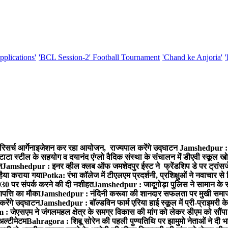
pplications'
'BCL Session-2' Football Tournament
'Chand ke Anjoria'
रिसर्च आर्गेनाइजेशन कर रहा आयोजन, राज्यपाल करेंगे उद्घाटन
Jamshedpur : ग
टाटा स्टील के सहयोग व दयानंद एंग्लो वैदिक संस्था के संचालन में डीएवी स्कूल खो
न
Jamshedpur : इनर व्हील क्लब ऑफ जमशेदपुर ईस्ट ने फ्रेंडशिप डे पर ट्रांस
हैया कराया गया
Potka: रंभा कॉलेज में टीएलएम प्रदर्शनी, प्रशिक्षुओं ने नवाचार स
30 पर संपर्क करने की दी नशीहत
Jamshedpur : जादूगोड़ा पुलिस ने सामान के 
पत्ति का मौका
Jamshedpur : नंदिनी करूवा की शानदार सफलता पर मुखी समाज क
करेंगे उद्घाटन
Jamshedpur : बॉल्डविन फार्म एरिया हाई स्कूल में प्री-प्राइमरी के
 जेएसएम ने जंगलमहल क्षेत्र के समग्र विकास की मांग को लेकर डीएम को सौंपा मु
अल्टीमेटम
Bahragora : शिबू सोरेन की पहली पुण्यतिथि पर झामुमो नेताओं ने दी भा