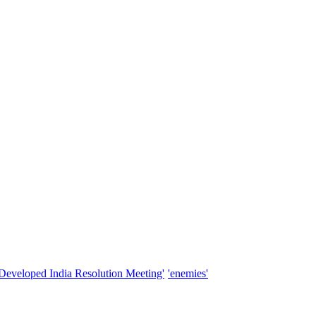
'Developed India Resolution Meeting'
'enemies'