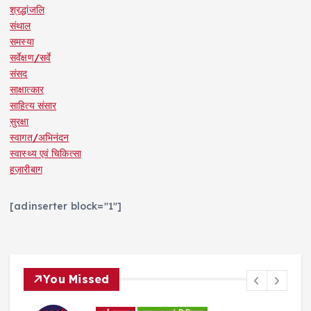
श्रद्धांजलि
संथाल
समस्या
सर्वेक्षण/सर्वे
संसद
साक्षात्कार
साहित्य संसार
सुरक्षा
स्वागत/अभिनंदन
स्वास्थ्य एवं चिकित्सा
हज़ारीबाग
[adinserter block="1"]
You Missed