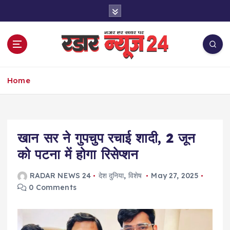
S
k
i
p
t
o
नज़र हर खबर पर
c
Home
o
n
t
e
खान सर ने गुपचुप रचाई शादी, 2 जून
n
t
को पटना में होगा रिसेप्शन
RADAR NEWS 24
देश दुनिया
,
विशेष
May 27, 2025
0 Comments