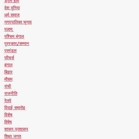
ड्रीम होम
देश दुनिया
धर्म समाज
नगरपालिका चुनाव
पलामू
पश्चिम बंगाल
पुरस्कार/सम्मान
प्रमंडल
फीचर्स
बंगाल
बिहार
मौसम
रांची
राजनीति
रेलवे
विदाई समारोह
विशेष
विषेष
शासन प्रशासन
शिक्षा जगत