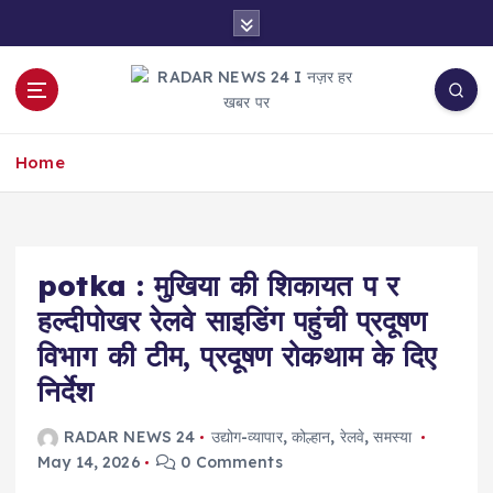
S
k
i
p
t
नज़र हर खबर पर
o
Home
c
o
n
t
e
potka : मुखिया की शिकायत प र
n
हल्दीपोखर रेलवे साइडिंग पहुंची प्रदूषण
t
विभाग की टीम, प्रदूषण रोकथाम के दिए
निर्देश
RADAR NEWS 24
उद्योग-व्यापार
,
कोल्हान
,
रेलवे
,
समस्या
May 14, 2026
0 Comments