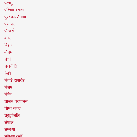
पलामू
पश्चिम बंगाल
पुरस्कार/सम्मान
प्रमंडल
फीचर्स
बंगाल
बिहार
मौसम
रांची
राजनीति
रेलवे
विदाई समारोह
विशेष
विषेष
शासन प्रशासन
शिक्षा जगत
श्रद्धांजलि
संथाल
समस्या
सर्वेक्षण/सर्वे