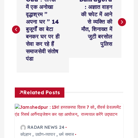
o
में एक अनोखा
: अज्ञात वाहन
वृद्धाश्रम ”
की चपेट में आने
s
अपना घर ” 14
से व्यक्ति की
बुजूर्गों का बेटा
मौत, शिनाख्त में
t
बनकर घर पर ही
जुटी बरसोल
सेवा कर रहे हैं
पुलिस
n
समाजसेवी संतोष
पंडा
a
v
Related Posts
i
g
a
RADAR NEWS 24
कोल्हान
,
उद्योग-व्यापार
,
धर्म समाज