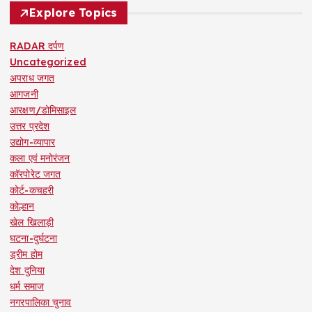
Explore Topics
RADAR दर्पण
Uncategorized
अपराध जगत
आगजनी
आरक्षण/डोमिसाइल
उत्तर प्रदेश
उद्योग-व्यापार
कला एवं मनोरंजन
कॉरपोरेट जगत
कोर्ट-कचहरी
कोल्हान
खेल खिलाड़ी
घटना-दुर्घटना
ड्रीम होम
देश दुनिया
धर्म समाज
नगरपालिका चुनाव