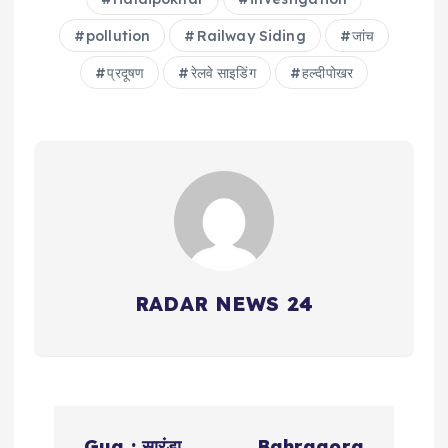
pollution
Railway Siding
जांच
प्रदूषण
रेलवे साइडिंग
हल्दीपोखर
RADAR NEWS 24
P
Gua : सारंडा
Bahragora