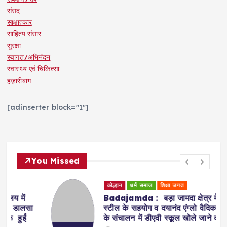
संसद
साक्षात्कार
साहित्य संसार
सुरक्षा
स्वागत/अभिनंदन
स्वास्थ्य एवं चिकित्सा
हज़ारीबाग
[adinserter block="1"]
You Missed
कोल्हान
धर्म समाज
शिक्षा जगत
Badajamda : बड़ा जामदा क्षेत्र में टाटा
स्टील के सहयोग व दयानंद एंग्लो वैदिक संस्था
के संचालन में डीएवी स्कूल खोले जाने की मांग